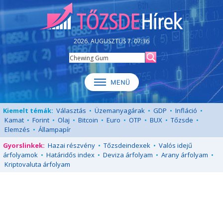
2026. AUGUSZTUS 7. 07:36
Kiemelt témák:
Választás
•
Üzemanyagárak
•
GDP
•
Infláció
•
Kamat
•
Forint
•
Olaj
•
Bitcoin
•
Euro
•
OTP
•
BUX
•
Tőzsde
•
Elemzés
•
Állampapír
Gyorslinkek:
Hazai részvény
•
Tőzsdeindexek
•
Valós idejű
árfolyamok
•
Határidős index
•
Deviza árfolyam
•
Arany árfolyam
•
Kriptovaluta árfolyam