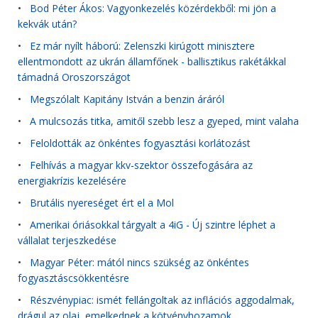
•
Bod Péter Ákos: Vagyonkezelés közérdekből: mi jön a
kekvák után?
•
Ez már nyílt háború: Zelenszki kirúgott minisztere
ellentmondott az ukrán államfőnek - ballisztikus rakétákkal
támadná Oroszországot
•
Megszólalt Kapitány István a benzin áráról
•
A mulcsozás titka, amitől szebb lesz a gyeped, mint valaha
•
Feloldották az önkéntes fogyasztási korlátozást
•
Felhívás a magyar kkv-szektor összefogására az
energiakrízis kezelésére
•
Brutális nyereséget ért el a Mol
•
Amerikai óriásokkal tárgyalt a 4iG - Új szintre léphet a
vállalat terjeszkedése
•
Magyar Péter: mától nincs szükség az önkéntes
fogyasztáscsökkentésre
•
Részvénypiac: ismét fellángoltak az inflációs aggodalmak,
drágul az olaj, emelkednek a kötvényhozamok