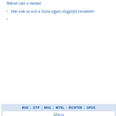
félévet zárt a Henkel
•
Már esik az eső a Duna egyes vízgyűjtő területein
•
BUX
|
OTP
|
MOL
|
MTEL
|
RICHTER
|
OPUS