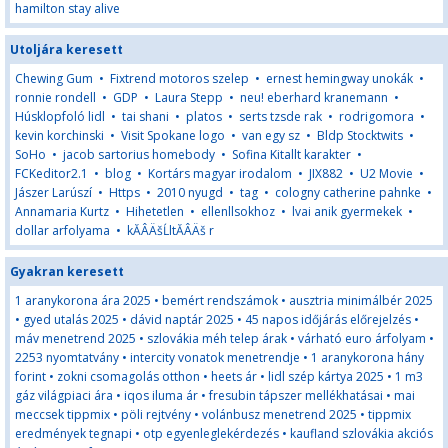
hamilton stay alive
Utoljára keresett
Chewing Gum
•
Fixtrend motoros szelep
•
ernest hemingway unokák
•
ronnie rondell
•
GDP
•
Laura Stepp
•
neu! eberhard kranemann
•
Húsklopfoló lidl
•
tai shani
•
platos
•
serts tzsde rak
•
rodrigomora
•
kevin korchinski
•
Visit Spokane logo
•
van egy sz
•
Bldp Stocktwits
•
SoHo
•
jacob sartorius homebody
•
Sofina Kitallt karakter
•
FCKeditor2.1
•
blog
•
Kortárs magyar irodalom
•
JIX882
•
U2 Movie
•
Jászer Larúszí
•
Https
•
2010 nyugd
•
tag
•
cologny catherine pahnke
•
Annamaria Kurtz
•
Hihetetlen
•
ellenllsokhoz
•
lvai anik gyermekek
•
dollar arfolyama
•
kĂÂÄšĹltĂÂÄš r
Gyakran keresett
1 aranykorona ára 2025
•
bemért rendszámok
•
ausztria minimálbér 2025
•
gyed utalás 2025
•
dávid naptár 2025
•
45 napos időjárás előrejelzés
•
máv menetrend 2025
•
szlovákia méh telep árak
•
várható euro árfolyam
•
2253 nyomtatvány
•
intercity vonatok menetrendje
•
1 aranykorona hány
forint
•
zokni csomagolás otthon
•
heets ár
•
lidl szép kártya 2025
•
1 m3
gáz világpiaci ára
•
iqos iluma ár
•
fresubin tápszer mellékhatásai
•
mai
meccsek tippmix
•
pöli rejtvény
•
volánbusz menetrend 2025
•
tippmix
eredmények tegnapi
•
otp egyenleglekérdezés
•
kaufland szlovákia akciós