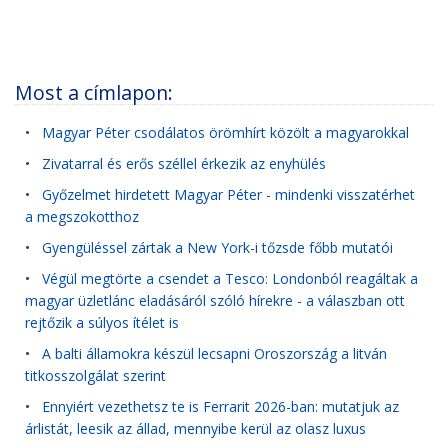
Most a címlapon:
•
Magyar Péter csodálatos örömhírt közölt a magyarokkal
•
Zivatarral és erős széllel érkezik az enyhülés
•
Győzelmet hirdetett Magyar Péter - mindenki visszatérhet
a megszokotthoz
•
Gyengüléssel zártak a New York-i tőzsde főbb mutatói
•
Végül megtörte a csendet a Tesco: Londonból reagáltak a
magyar üzletlánc eladásáról szóló hírekre - a válaszban ott
rejtőzik a súlyos ítélet is
•
A balti államokra készül lecsapni Oroszország a litván
titkosszolgálat szerint
•
Ennyiért vezethetsz te is Ferrarit 2026-ban: mutatjuk az
árlistát, leesik az állad, mennyibe kerül az olasz luxus