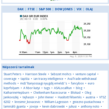
DAX
|
FTSE
|
S&P 500
|
DOW JONES
|
VIX
|
OLAJ
Népszerű tartalmak
Stuart Peters
•
Harrison Steele
•
Sebszet mohcs
•
venture capital
•
coverage
•
tapšta
•
ian tracey intelligence
•
AvaTrade withdrawal
methods
•
mďż˝ltanyossagi nyugdij emelďż˝s
•
fancybox
•
euro
kzprfolyam
•
A hbor kutyi
•
tags
•
ASALocalRun
•
blog
•
KatharineHepburn
•
Cheltenham Racecourse
•
Blokad
•
Oleg
Jankovszkij
•
tejhaszn
•
John Viener
•
Hasított félsertés
•
austria
•
VTSZ
6202
•
kresimir_kovacevic
•
William Lagesson
•
gniezno pustachowa
•
lamináló gyanta
•
jovoje
•
kevin dabrowski
•
juliusi
•
anthony noto
•