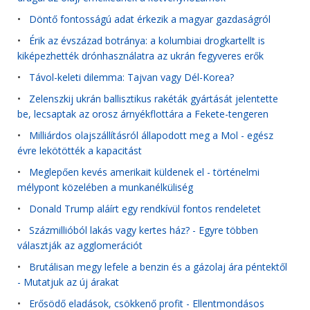
•
Döntő fontosságú adat érkezik a magyar gazdaságról
•
Érik az évszázad botránya: a kolumbiai drogkartellt is
kiképezhették drónhasználatra az ukrán fegyveres erők
•
Távol-keleti dilemma: Tajvan vagy Dél-Korea?
•
Zelenszkij ukrán ballisztikus rakéták gyártását jelentette
be, lecsaptak az orosz árnyékflottára a Fekete-tengeren
•
Milliárdos olajszállításról állapodott meg a Mol - egész
évre lekötötték a kapacitást
•
Meglepően kevés amerikait küldenek el - történelmi
mélypont közelében a munkanélküliség
•
Donald Trump aláírt egy rendkívül fontos rendeletet
•
Százmillióból lakás vagy kertes ház? - Egyre többen
választják az agglomerációt
•
Brutálisan megy lefele a benzin és a gázolaj ára péntektől
- Mutatjuk az új árakat
•
Erősödő eladások, csökkenő profit - Ellentmondásos