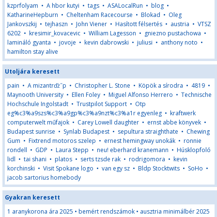
kzprfolyam
•
A hbor kutyi
•
tags
•
ASALocalRun
•
blog
•
KatharineHepburn
•
Cheltenham Racecourse
•
Blokad
•
Oleg
Jankovszkij
•
tejhaszn
•
John Viener
•
Hasított félsertés
•
austria
•
VTSZ
6202
•
kresimir_kovacevic
•
William Lagesson
•
gniezno pustachowa
•
lamináló gyanta
•
jovoje
•
kevin dabrowski
•
juliusi
•
anthony noto
•
hamilton stay alive
Utoljára keresett
pain
•
A mizantrďż˝p
•
Christopher L. Stone
•
Köpök a sírodra
•
4819
•
Maynooth University
•
Ellen Foley
•
Miguel Alfonso Herrero
•
Technische
Hochschule Ingolstadt
•
Trustpilot Support
•
Otp
eg%c3%a9szs%c3%a9gp%c3%a9nzt%c3%a1r egyenleg
•
kraftwerk
computerwelt műfajok
•
Carey Lowell daughter
•
ernst abbe könyvek
•
Budapest sunrise
•
Synlab Budapest
•
sepultura straighthate
•
Chewing
Gum
•
Fixtrend motoros szelep
•
ernest hemingway unokák
•
ronnie
rondell
•
GDP
•
Laura Stepp
•
neu! eberhard kranemann
•
Húsklopfoló
lidl
•
tai shani
•
platos
•
serts tzsde rak
•
rodrigomora
•
kevin
korchinski
•
Visit Spokane logo
•
van egy sz
•
Bldp Stocktwits
•
SoHo
•
jacob sartorius homebody
Gyakran keresett
1 aranykorona ára 2025
•
bemért rendszámok
•
ausztria minimálbér 2025