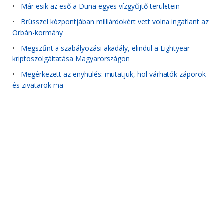
•
Már esik az eső a Duna egyes vízgyűjtő területein
•
Brüsszel központjában milliárdokért vett volna ingatlant az
Orbán-kormány
•
Megszűnt a szabályozási akadály, elindul a Lightyear
kriptoszolgáltatása Magyarországon
•
Megérkezett az enyhülés: mutatjuk, hol várhatók záporok
és zivatarok ma