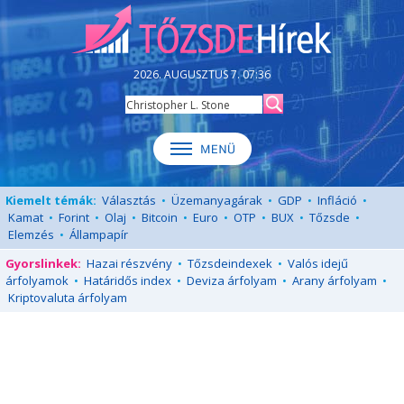
2026. AUGUSZTUS 7. 07:36
Kiemelt témák:
Választás
•
Üzemanyagárak
•
GDP
•
Infláció
•
Kamat
•
Forint
•
Olaj
•
Bitcoin
•
Euro
•
OTP
•
BUX
•
Tőzsde
•
Elemzés
•
Állampapír
Gyorslinkek:
Hazai részvény
•
Tőzsdeindexek
•
Valós idejű
árfolyamok
•
Határidős index
•
Deviza árfolyam
•
Arany árfolyam
•
Kriptovaluta árfolyam