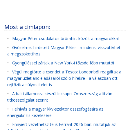
Most a címlapon:
•
Magyar Péter csodálatos örömhírt közölt a magyarokkal
•
Győzelmet hirdetett Magyar Péter - mindenki visszatérhet
a megszokotthoz
•
Gyengüléssel zártak a New York-i tőzsde főbb mutatói
•
Végül megtörte a csendet a Tesco: Londonból reagáltak a
magyar üzletlánc eladásáról szóló hírekre - a válaszban ott
rejtőzik a súlyos ítélet is
•
A balti államokra készül lecsapni Oroszország a litván
titkosszolgálat szerint
•
Felhívás a magyar kkv-szektor összefogására az
energiakrízis kezelésére
•
Ennyiért vezethetsz te is Ferrarit 2026-ban: mutatjuk az