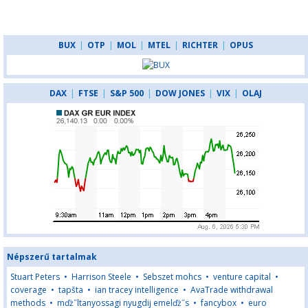
BUX
|
OTP
|
MOL
|
MTEL
|
RICHTER
|
OPUS
DAX
|
FTSE
|
S&P 500
|
DOW JONES
|
VIX
|
OLAJ
Népszerű tartalmak
Stuart Peters
•
Harrison Steele
•
Sebszet mohcs
•
venture capital
•
coverage
•
tapšta
•
ian tracey intelligence
•
AvaTrade withdrawal
methods
•
mďż˝ltanyossagi nyugdij emelďż˝s
•
fancybox
•
euro