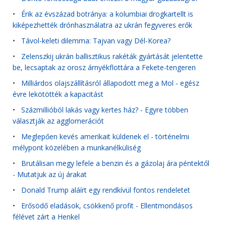
•
Érik az évszázad botránya: a kolumbiai drogkartellt is
kiképezhették drónhasználatra az ukrán fegyveres erők
•
Távol-keleti dilemma: Tajvan vagy Dél-Korea?
•
Zelenszkij ukrán ballisztikus rakéták gyártását jelentette
be, lecsaptak az orosz árnyékflottára a Fekete-tengeren
•
Milliárdos olajszállításról állapodott meg a Mol - egész
évre lekötötték a kapacitást
•
Százmillióból lakás vagy kertes ház? - Egyre többen
választják az agglomerációt
•
Meglepően kevés amerikait küldenek el - történelmi
mélypont közelében a munkanélküliség
•
Brutálisan megy lefele a benzin és a gázolaj ára péntektől
- Mutatjuk az új árakat
•
Donald Trump aláírt egy rendkívül fontos rendeletet
•
Erősödő eladások, csökkenő profit - Ellentmondásos
félévet zárt a Henkel