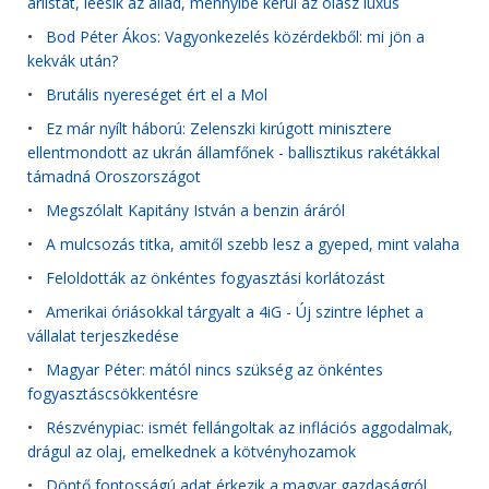
árlistát, leesik az állad, mennyibe kerül az olasz luxus
•
Bod Péter Ákos: Vagyonkezelés közérdekből: mi jön a
kekvák után?
•
Brutális nyereséget ért el a Mol
•
Ez már nyílt háború: Zelenszki kirúgott minisztere
ellentmondott az ukrán államfőnek - ballisztikus rakétákkal
támadná Oroszországot
•
Megszólalt Kapitány István a benzin áráról
•
A mulcsozás titka, amitől szebb lesz a gyeped, mint valaha
•
Feloldották az önkéntes fogyasztási korlátozást
•
Amerikai óriásokkal tárgyalt a 4iG - Új szintre léphet a
vállalat terjeszkedése
•
Magyar Péter: mától nincs szükség az önkéntes
fogyasztáscsökkentésre
•
Részvénypiac: ismét fellángoltak az inflációs aggodalmak,
drágul az olaj, emelkednek a kötvényhozamok
•
Döntő fontosságú adat érkezik a magyar gazdaságról