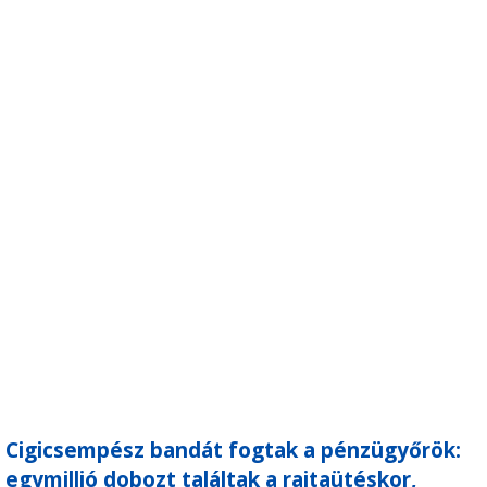
Cigicsempész bandát fogtak a pénzügyőrök:
egymillió dobozt találtak a rajtaütéskor,