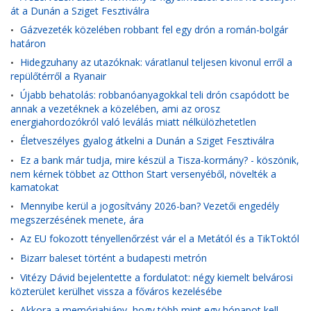
át a Dunán a Sziget Fesztiválra
Gázvezeték közelében robbant fel egy drón a román-bolgár
•
határon
Hidegzuhany az utazóknak: váratlanul teljesen kivonul erről a
•
repülőtérről a Ryanair
Újabb behatolás: robbanóanyagokkal teli drón csapódott be
•
annak a vezetéknek a közelében, ami az orosz
energiahordozókról való leválás miatt nélkülözhetetlen
Életveszélyes gyalog átkelni a Dunán a Sziget Fesztiválra
•
Ez a bank már tudja, mire készül a Tisza-kormány? - köszönik,
•
nem kérnek többet az Otthon Start versenyéből, növelték a
kamatokat
Mennyibe kerül a jogosítvány 2026-ban? Vezetői engedély
•
megszerzésének menete, ára
Az EU fokozott tényellenőrzést vár el a Metától és a TikToktól
•
Bizarr baleset történt a budapesti metrón
•
Vitézy Dávid bejelentette a fordulatot: négy kiemelt belvárosi
•
közterület kerülhet vissza a főváros kezelésébe
Akkora a memóriahiány, hogy több mint egy hónapot kell
•