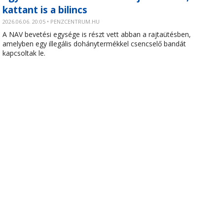
kattant is a bilincs
2026.06.06. 20:05 • PENZCENTRUM.HU
A NAV bevetési egysége is részt vett abban a rajtaütésben,
amelyben egy illegális dohánytermékkel csencselő bandát
kapcsoltak le.