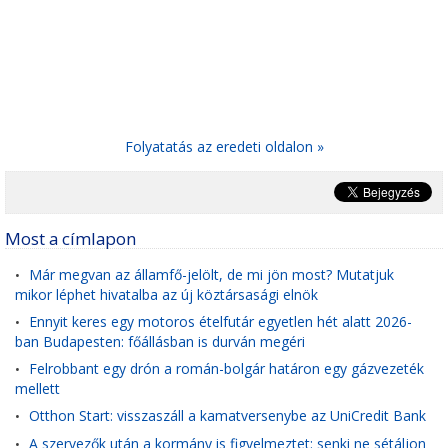
Folyatatás az eredeti oldalon »
Most a címlapon
Már megvan az államfő-jelölt, de mi jön most? Mutatjuk
•
mikor léphet hivatalba az új köztársasági elnök
Ennyit keres egy motoros ételfutár egyetlen hét alatt 2026-
•
ban Budapesten: főállásban is durván megéri
Felrobbant egy drón a román-bolgár határon egy gázvezeték
•
mellett
Otthon Start: visszaszáll a kamatversenybe az UniCredit Bank
•
A szervezők után a kormány is figyelmeztet: senki ne sétáljon
•