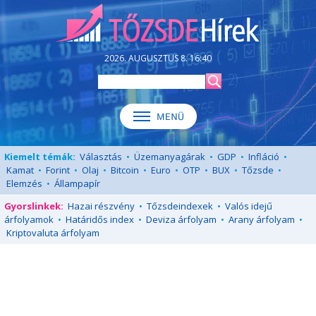
2026. AUGUSZTUS 8. 16:40
Kiemelt témák:
Választás
•
Üzemanyagárak
•
GDP
•
Infláció
•
Kamat
•
Forint
•
Olaj
•
Bitcoin
•
Euro
•
OTP
•
BUX
•
Tőzsde
•
Elemzés
•
Állampapír
Gyorslinkek:
Hazai részvény
•
Tőzsdeindexek
•
Valós idejű
árfolyamok
•
Határidős index
•
Deviza árfolyam
•
Arany árfolyam
•
Kriptovaluta árfolyam