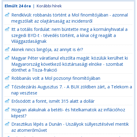
Elmúlt 24 óra
|
Korábbi hírek
Rendkívüli: robbanás történt a Mol finomítójában - azonnal
megszólalt az olajtársaság az incidensről
Itt a totális fordulat: nem büntette meg a kormányhivatal a
szegedi BYD-t - tévedés történt, a kínai cég reagált a
Világgazdaságnak
Akinek nincs bingója, az annyit is ér?
Magyar Péter váratlanul elszólta magát: közülük kerülhet ki
Magyarország következő köztársasági elnöke - szombat
dönthet a Tisza-frakció
Robbanás volt a Mol pozsonyi finomítójában
Tőzsdezárás Augusztus 7. - A BUX zöldben zárt, a Telekom a
nap vesztese
Erősödött a forint, ismét 315 alatt a dollár
Hogyan alakulnak a betéti- és hitelkamatok az inflációhoz
képest?
Drasztikus lépés a Dunán - Uszályok süllyesztésével mentik
az atomerőművet