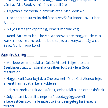
várni az MacBook Air néhány modelljére
Fogytán a memória, hiánycikk lett a MacBook Air
•
Döbbenetes: 40 millió dolláros szerződést kaphat az F1-ben
•
Alonso
Súlyos bírságot kapott egy ismert magyar cég
•
Rendkívüli: váratlanul bezárt az orosz Mere magyar üzlete, a
•
Basket Plus - elérhetetlen a bolt, teljes a bizonytalanság a Lidl
és az Aldi kihívója körül
Ajánljuk még
Meglepetés: megtalálták Orbán Viktort, teljes titokban
•
Szerbiába utazott - sörrel a kezében fotózták le a Guča-i
fesztiválon
Nagytakarításba fogtak a Chelsea-nél: főhet Xabi Alonso feje,
•
a keret harmadát el kéne küldenie
Tehetetlenek voltak az ukránok, célba találtak az orosz drónok
•
Súlyos, ami kiderült a népszerű csodagyógyszerről:
•
elképesztően sok melléhatást találtak, rengeteg haláleset is
történt