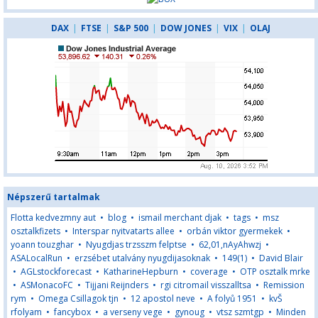
DAX
|
FTSE
|
S&P 500
|
DOW JONES
|
VIX
|
OLAJ
Népszerű tartalmak
Flotta kedvezmny aut
•
blog
•
ismail merchant djak
•
tags
•
msz
osztalkfizets
•
Interspar nyitvatarts allee
•
orbán viktor gyermekek
•
yoann touzghar
•
Nyugdjas trzsszm felptse
•
62,01,nAyAhwzj
•
ASALocalRun
•
erzsébet utalvány nyugdijasoknak
•
149(1)
•
David Blair
•
AGLstockforecast
•
KatharineHepburn
•
coverage
•
OTP osztalk mrke
•
ASMonacoFC
•
Tijjani Reijnders
•
rgi citromail visszalltsa
•
Remission
rym
•
Omega Csillagok tjn
•
12 apostol neve
•
A folyů 1951
•
kvŠ
rfolyam
•
fancybox
•
a verseny vege
•
gynoug
•
vtsz szmtgp
•
Minden