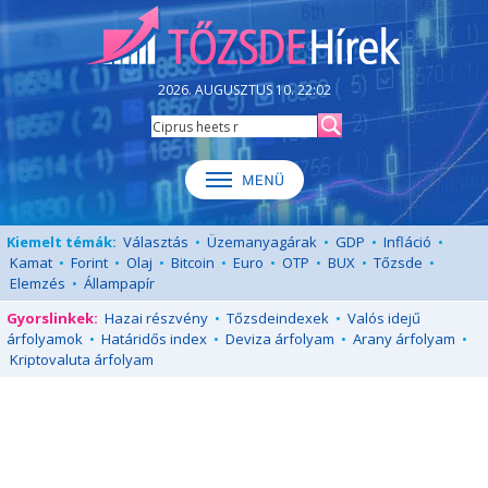
2026. AUGUSZTUS 10. 22:02
Kiemelt témák:
Választás
•
Üzemanyagárak
•
GDP
•
Infláció
•
Kamat
•
Forint
•
Olaj
•
Bitcoin
•
Euro
•
OTP
•
BUX
•
Tőzsde
•
Elemzés
•
Állampapír
Gyorslinkek:
Hazai részvény
•
Tőzsdeindexek
•
Valós idejű
árfolyamok
•
Határidős index
•
Deviza árfolyam
•
Arany árfolyam
•
Kriptovaluta árfolyam