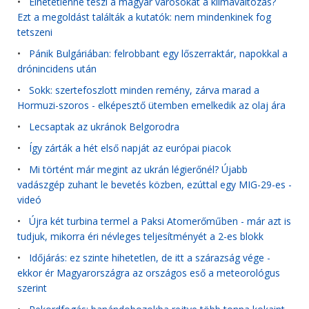
•
Élhetetlenné teszi a magyar városokat a klímaváltozás?
Ezt a megoldást találták a kutatók: nem mindenkinek fog
tetszeni
•
Pánik Bulgáriában: felrobbant egy lőszerraktár, napokkal a
drónincidens után
•
Sokk: szertefoszlott minden remény, zárva marad a
Hormuzi-szoros - elképesztő ütemben emelkedik az olaj ára
•
Lecsaptak az ukránok Belgorodra
•
Így zárták a hét első napját az európai piacok
•
Mi történt már megint az ukrán légierőnél? Újabb
vadászgép zuhant le bevetés közben, ezúttal egy MIG-29-es -
videó
•
Újra két turbina termel a Paksi Atomerőműben - már azt is
tudjuk, mikorra éri névleges teljesítményét a 2-es blokk
•
Időjárás: ez szinte hihetetlen, de itt a szárazság vége -
ekkor ér Magyarországra az országos eső a meteorológus
szerint