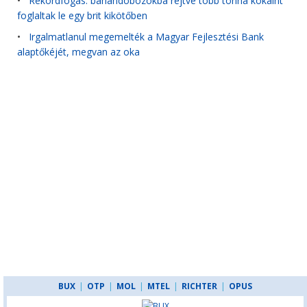
•
Rekordfogás: banándobozokba rejtve több tonna kokaint
foglaltak le egy brit kikötőben
•
Irgalmatlanul megemelték a Magyar Fejlesztési Bank
alaptőkéjét, megvan az oka
BUX
|
OTP
|
MOL
|
MTEL
|
RICHTER
|
OPUS