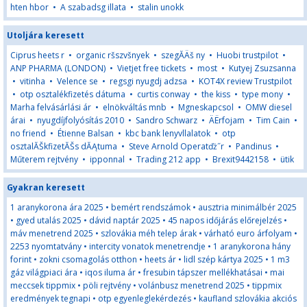
hten hbor
•
A szabadsg illata
•
stalin unokk
Utoljára keresett
Ciprus heets r
•
organic ršszvšnyek
•
szegĂÄš ny
•
Huobi trustpilot
•
ANP PHARMA (LONDON)
•
Vietjet free tickets
•
most
•
Kutyej Zsuzsanna
•
vitinha
•
Velence se
•
regsgi nyugdj adzsa
•
KOT4X review Trustpilot
•
otp osztalékfizetés dátuma
•
curtis conway
•
the kiss
•
type mony
•
Marha felvásárlási ár
•
elnökváltás mnb
•
Mgneskapcsol
•
OMW diesel
árai
•
nyugdíjfolyósítás 2010
•
Sandro Schwarz
•
ÄËrfojam
•
Tim Cain
•
no friend
•
Étienne Balsan
•
kbc bank lenyvllalatok
•
otp
osztalĂŠkfizetĂŠs dĂĄtuma
•
Steve Arnold Operatďż˝r
•
Pandinus
•
Műterem rejtvény
•
ipponnal
•
Trading 212 app
•
Brexit9442158
•
ütik
Gyakran keresett
1 aranykorona ára 2025
•
bemért rendszámok
•
ausztria minimálbér 2025
•
gyed utalás 2025
•
dávid naptár 2025
•
45 napos időjárás előrejelzés
•
máv menetrend 2025
•
szlovákia méh telep árak
•
várható euro árfolyam
•
2253 nyomtatvány
•
intercity vonatok menetrendje
•
1 aranykorona hány
forint
•
zokni csomagolás otthon
•
heets ár
•
lidl szép kártya 2025
•
1 m3
gáz világpiaci ára
•
iqos iluma ár
•
fresubin tápszer mellékhatásai
•
mai
meccsek tippmix
•
pöli rejtvény
•
volánbusz menetrend 2025
•
tippmix
eredmények tegnapi
•
otp egyenleglekérdezés
•
kaufland szlovákia akciós