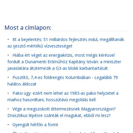
Most a címlapon:
•
Itt a bejelentés: 51 milliárdos fejlesztés indul, megállítanák
az ijesztő mértékű vízveszteséget
•
Hiába ért véget az energiakrízis, most mégis kéréssel
fordult a Dunamenti Erőműhöz Kapitány István: a miniszter
javaslatára átütemezik a G3-as blokk karbantartását
•
Pusztító, 7,4-es földrengés Kolumbiában - Legalább 79
halálos áldozat
•
Paksi ügy: ezért nem lehet az 1983-as paksi helyzetet a
maihoz hasonlítani, hosszútávú megoldás kell
•
Vége a megszokott éttermezésnek Magyarországon?
Drasztikus lépésre szánták el magukat, ebből mi lesz?
•
Gyengült hétfőn a forint