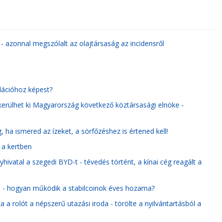
- azonnal megszólalt az olajtársaság az incidensről
flációhoz képest?
kerülhet ki Magyarország következő köztársasági elnöke -
 ha ismered az ízeket, a sörfőzéshez is értened kell!
n a kertben
hivatal a szegedi BYD-t - tévedés történt, a kínai cég reagált a
e - hogyan működik a stabilcoinok éves hozama?
 a rolót a népszerű utazási iroda - törölte a nyilvántartásból a