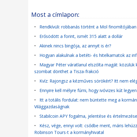
Most a címlapon:
•
Rendkívüli: robbanás történt a Mol finomítójában 
•
Erősödött a forint, ismét 315 alatt a dollár
•
Akinek nincs bingója, az annyit is ér?
•
Hogyan alakulnak a betéti- és hitelkamatok az in
•
Magyar Péter váratlanul elszólta magát: közülük 
szombat dönthet a Tisza-frakció
•
Kvíz: Rajongsz a kézműves sörökért? Itt nem elég,
•
Ennyire kell mélyre fúrni, hogy ivóvizes kút legye
•
Itt a totális fordulat: nem büntette meg a kormány
Világgazdaságnak
•
Stabilcoin APY fogalma, jelentése és értelmezés
•
Kész, vége, ennyi volt: csődbe ment, máris lehúzza
Robinson Tours-t a kormányhivatal