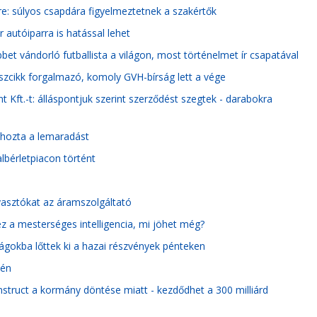
re: súlyos csapdára figyelmeztetnek a szakértők
autóiparra is hatással lehet
et vándorló futballista a világon, most történelmet ír csapatával
ászcikk forgalmazó, komoly GVH-bírság lett a vége
 Kft.-t: álláspontjuk szerint szerződést szegtek - darabokra
ehozta a lemaradást
lbérletpiacon történt
yasztókat az áramszolgáltató
z a mesterséges intelligencia, mi jöhet még?
gokba lőttek ki a hazai részvények pénteken
dén
onstruct a kormány döntése miatt - kezdődhet a 300 milliárd