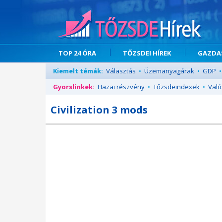
TOP 24 ÓRA
TŐZSDEI HÍREK
GAZDAS
Kiemelt témák:
Választás
•
Üzemanyagárak
•
GDP
•
Gyorslinkek:
Hazai részvény
•
Tőzsdeindexek
•
Való
Civilization 3 mods