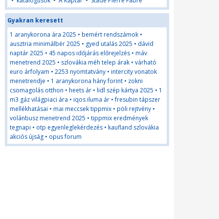
•
katalógusok
•
A Kaptár
•
Stade Pierre Fabre
Gyakran keresett
1 aranykorona ára 2025
•
bemért rendszámok
•
ausztria minimálbér 2025
•
gyed utalás 2025
•
dávid
naptár 2025
•
45 napos időjárás előrejelzés
•
máv
menetrend 2025
•
szlovákia méh telep árak
•
várható
euro árfolyam
•
2253 nyomtatvány
•
intercity vonatok
menetrendje
•
1 aranykorona hány forint
•
zokni
csomagolás otthon
•
heets ár
•
lidl szép kártya 2025
•
1
m3 gáz világpiaci ára
•
iqos iluma ár
•
fresubin tápszer
mellékhatásai
•
mai meccsek tippmix
•
pöli rejtvény
•
volánbusz menetrend 2025
•
tippmix eredmények
tegnapi
•
otp egyenleglekérdezés
•
kaufland szlovákia
akciós újság
•
opus forum