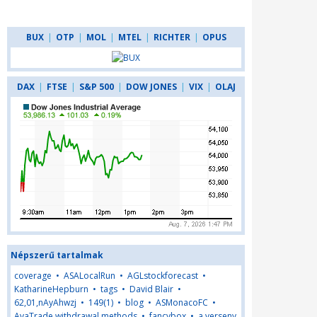
BUX
|
OTP
|
MOL
|
MTEL
|
RICHTER
|
OPUS
DAX
|
FTSE
|
S&P 500
|
DOW JONES
|
VIX
|
OLAJ
Népszerű tartalmak
coverage
•
ASALocalRun
•
AGLstockforecast
•
KatharineHepburn
•
tags
•
David Blair
•
62,01,nAyAhwzj
•
149(1)
•
blog
•
ASMonacoFC
•
AvaTrade withdrawal methods
•
fancybox
•
a verseny