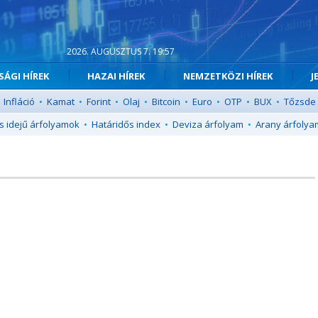
2026. AUGUSZTUS 7. 19:57
ÁGI HÍREK
HAZAI HÍREK
NEMZETKÖZI HÍREK
J
Infláció
•
Kamat
•
Forint
•
Olaj
•
Bitcoin
•
Euro
•
OTP
•
BUX
•
Tőzsde
s idejű árfolyamok
•
Határidős index
•
Deviza árfolyam
•
Arany árfolya