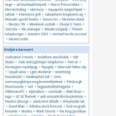
vege
•
art buchwald knyvek
•
Marco Prince nekes
•
Kles termstlag
•
idei buza
•
Aquapolis szeged kpek
•
vzfestl
•
k kemence grill
•
ratiopharm biogenerix ag
•
Műszaki rajzoló fizetés
•
Szenes Ivn
•
Meztelen ebéd
•
Benzin r 95
•
Mtelekom osztalk
•
Zkonyi S. Tams
•
szini bla
•
file_manager
•
Mszaki vizsgadj
•
Titnium
tulajdonsgai
•
maestro 2023
•
michael korda success!
•
Karsen Liotta
Utoljára keresett
Civilization 3 mods
•
Vodafone sms kódok
•
Gth
Sndor
•
Club dobogómajor tulajdonos
•
Fem ar
•
Norwegian repülőjegy
•
Nyugdij
•
takarodó father sky
•
Geyah wow
•
Lgen dividend
•
vezetőségi
beszámoló
•
Húsklopfoló lidl
•
Omv
üzemanyagkártya magánszemélyeknek
•
Pittsburgh
Riverhounds
•
szÄ
•
fagyasztottfokhagyma
•
ASMonacoFC
•
eljáráshoz
•
conclude
•
Matt Sloan
•
tags
•
ďż˝ďż˝lhetnek
•
adó visszatérítés kiszámítása
•
Neoton discogs
•
szent imre ddszlk
•
tÄÄąÄzsde rali
•
David Blair
•
Alibaba stock forecast
•
bob mcgrath
könyvek
•
kitoltes
•
Mark Tinordi
•
the long goodbye