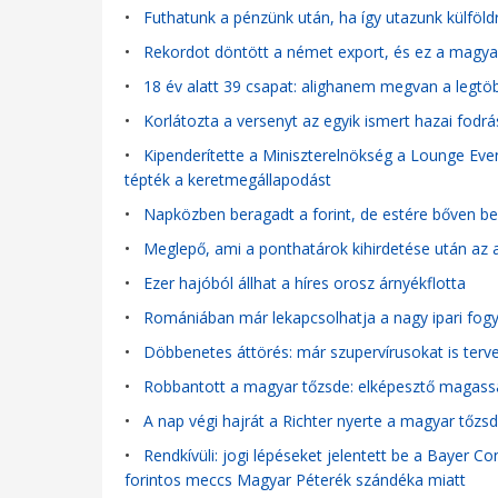
•
Futhatunk a pénzünk után, ha így utazunk külföld
•
Rekordot döntött a német export, és ez a magyar 
•
18 év alatt 39 csapat: alighanem megvan a legtöbb
•
Korlátozta a versenyt az egyik ismert hazai fodr
•
Kipenderítette a Miniszterelnökség a Lounge Event
tépték a keretmegállapodást
•
Napközben beragadt a forint, de estére bőven b
•
Meglepő, ami a ponthatárok kihirdetése után az a
•
Ezer hajóból állhat a híres orosz árnyékflotta
•
Romániában már lekapcsolhatja a nagy ipari fog
•
Döbbenetes áttörés: már szupervírusokat is terve
•
Robbantott a magyar tőzsde: elképesztő magassá
•
A nap végi hajrát a Richter nyerte a magyar tőzs
•
Rendkívüli: jogi lépéseket jelentett be a Bayer C
forintos meccs Magyar Péterék szándéka miatt