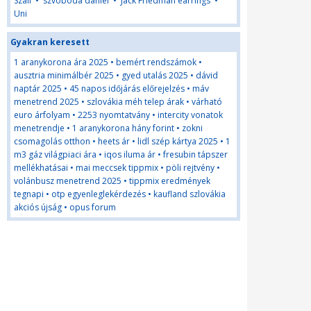
Szall
•
szvoboda daniel
•
Jack Friedman earrings
•
Uni
Gyakran keresett
1 aranykorona ára 2025
•
bemért rendszámok
•
ausztria minimálbér 2025
•
gyed utalás 2025
•
dávid
naptár 2025
•
45 napos időjárás előrejelzés
•
máv
menetrend 2025
•
szlovákia méh telep árak
•
várható
euro árfolyam
•
2253 nyomtatvány
•
intercity vonatok
menetrendje
•
1 aranykorona hány forint
•
zokni
csomagolás otthon
•
heets ár
•
lidl szép kártya 2025
•
1
m3 gáz világpiaci ára
•
iqos iluma ár
•
fresubin tápszer
mellékhatásai
•
mai meccsek tippmix
•
pöli rejtvény
•
volánbusz menetrend 2025
•
tippmix eredmények
tegnapi
•
otp egyenleglekérdezés
•
kaufland szlovákia
akciós újság
•
opus forum