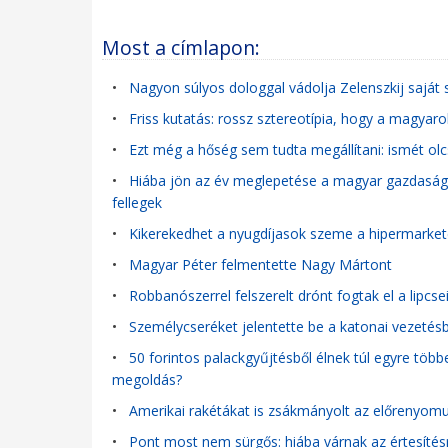
Most a címlapon:
•
Nagyon súlyos dologgal vádolja Zelenszkij saját 
•
Friss kutatás: rossz sztereotípia, hogy a magyar
•
Ezt még a hőség sem tudta megállítani: ismét olc
•
Hiába jön az év meglepetése a magyar gazdaságb
fellegek
•
Kikerekedhet a nyugdíjasok szeme a hipermarke
•
Magyar Péter felmentette Nagy Mártont
•
Robbanószerrel felszerelt drónt fogtak el a lipcse
•
Személycseréket jelentette be a katonai vezetés
•
50 forintos palackgyűjtésből élnek túl egyre több
megoldás?
•
Amerikai rakétákat is zsákmányolt az előrenyom
•
Pont most nem sürgős: hiába várnak az értesítés