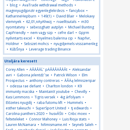
•
blog
•
AvaTrade withdrawal methods
•
magnnyugdjpnztr egyenleglekrdezs
•
fancybox
•
KatharineHepburn
•
149(1)
•
David Blair
•
Melokavy
vlemnyek
•
62,01,nAyAhwzj
•
rvaelltsutals
•
m30
nyomtatvny
•
sebessghatr autplyn
•
Michael Bunting
CapFriendly
•
nem vagy szp
•
cefre darl
•
Gpjrm
nyilvntarts excel
•
Knyelmes balerina cip
•
Napfivr,
Holdnvr
•
Sebszet mohcs
•
nyugdjemels visszamenleg
•
KűbŠnya
•
Leverage trading Binance
Utoljára keresett
Corey Allen
•
ÄÂĂÂĂĹˇ pÄÂĂÂÄÂĂÂ­t
•
Aleksandar
avri
•
Gabona jelentďż˝se
•
Patrick Wilson
•
Elm
Prospectus
•
anthony contreras
•
ĂÂÄą lelmiszeripar
•
odessa rae defiant
•
Charlton london
•
K9
immunity macska
•
MaintainX youtube
•
Chevilly
•
Kasi Lemmons
•
Tigris versek
•
4ig árfolyam
•
Előzetes nyugdíj
•
raba futomu kft
•
Hummels
•
esther takeuchi
•
SuperSport United
•
tj edwards
•
Carolina panthers 2020
•
husvĂŠti
•
Cnbc moex
•
felteteleket
•
Connor Mahoney
•
Luis Rioja stats
•
Lauren McNamara
•
hifimismame.ml
•
Seyneb Saleh
•