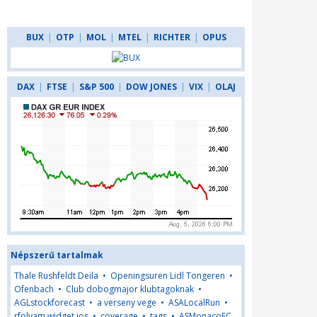
BUX
|
OTP
|
MOL
|
MTEL
|
RICHTER
|
OPUS
DAX
|
FTSE
|
S&P 500
|
DOW JONES
|
VIX
|
OLAJ
Népszerű tartalmak
Thale Rushfeldt Deila
•
Openingsuren Lidl Tongeren
•
Ofenbach
•
Club dobogmajor klubtagoknak
•
AGLstockforecast
•
a verseny vege
•
ASALocalRun
•
rfolyam widget ios
•
coverage
•
tags
•
ASMonacoFC