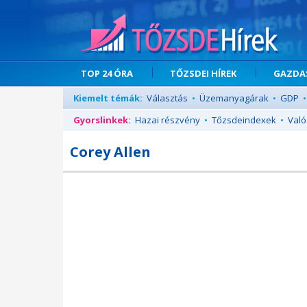
TOP 24 ÓRA
TŐZSDEI HÍREK
GAZDAS
Kiemelt témák:
Választás
•
Üzemanyagárak
•
GDP
•
Gyorslinkek:
Hazai részvény
•
Tőzsdeindexek
•
Való
Corey Allen