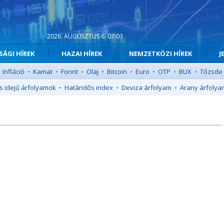
2026. AUGUSZTUS 6. 07:03
ÁGI HÍREK
HAZAI HÍREK
NEMZETKÖZI HÍREK
J
Infláció
•
Kamat
•
Forint
•
Olaj
•
Bitcoin
•
Euro
•
OTP
•
BUX
•
Tőzsde
s idejű árfolyamok
•
Határidős index
•
Deviza árfolyam
•
Arany árfolya