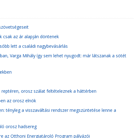
szövetségeseit
ok csak az ár alapján döntenek
sóbb lett a családi nagybevásárlás
an, Varga Mihály így sem lehet nyugodt: már látszanak a sötét
tekben
i reptéren, orosz szálat feltételeznek a háttérben
ben az orosz elnök
en: tényleg a visszaváltási rendszer megszüntetése lenne a
uló orosz hadsereg
re az Otthoni Energiatároló Program pályázói