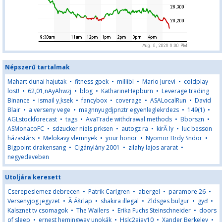
Népszerű tartalmak
Mahart dunai hajutak
•
fitness gpek
•
millibl
•
Mario Jurevi
•
coldplay
lost!
•
62,01,nAyAhwzj
•
blog
•
KatharineHepburn
•
Leverage trading
Binance
•
ismail y¸ksek
•
fancybox
•
coverage
•
ASALocalRun
•
David
Blair
•
a verseny vege
•
magnnyugdjpnztr egyenleglekrdezs
•
149(1)
•
AGLstockforecast
•
tags
•
AvaTrade withdrawal methods
•
Bborszn
•
ASMonacoFC
•
sdzucker niels prksen
•
autogz ra
•
kirĂ ly
•
luc besson
házastárs
•
Melokavy vlemnyek
•
your honor
•
Nyomor Brdy Sndor
•
Bigpoint drakensang
•
Cigánylány 2001
•
zilahy lajos ararat
•
negyedeveben
Utoljára keresett
Cserepeslemez debrecen
•
Patrik Carlgren
•
abergel
•
paramore 26
•
Versenyjog jegyzet
•
Ä Äšrlap
•
shakira illegal
•
Zldsges bulgur
•
gyď
•
Kalsznet tv csomagok
•
The Wailers
•
Erika Fuchs Steinschneider
•
doors
of sleep
•
ernest hemingway unokák
•
Hslc2ajay10
•
Xander Berkeley
•