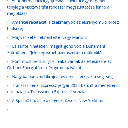
•
50 forintos palackgyűjtésből élnek túl egyre többen:
tényleg a visszaváltási rendszer megszüntetése lenne a
megoldás?
•
Amerikai rakétákat is zsákmányolt az előrenyomuló orosz
hadsereg
•
Magyar Péter felmentette Nagy Mártont
•
Ez szinte hihetetlen: megint gond volt a Dunamenti
Erőműben - 'Jelenleg ismét üzemszerűen működik'
•
Pont most nem sürgős: hiába várnak az értesítésre az
Otthoni Energiatároló Program pályázói
•
Nagy bajban van Ukrajna, és nem is érkezik a segítség
•
Transzszibériai Expressz jegyár 2026-ban: itt a menetrend,
erre halad a Transsiberia Express útvonala
•
A SpaceX húzta le az egész tőzsdét New Yorkban
•