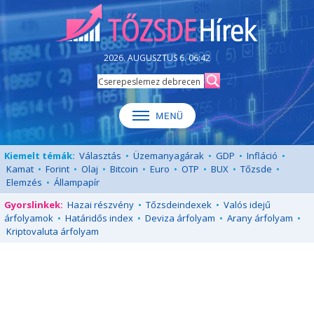
2026. AUGUSZTUS 6. 06:42
Kiemelt témák:
Választás
•
Üzemanyagárak
•
GDP
•
Infláció
•
Kamat
•
Forint
•
Olaj
•
Bitcoin
•
Euro
•
OTP
•
BUX
•
Tőzsde
•
Elemzés
•
Állampapír
Gyorslinkek:
Hazai részvény
•
Tőzsdeindexek
•
Valós idejű
árfolyamok
•
Határidős index
•
Deviza árfolyam
•
Arany árfolyam
•
Kriptovaluta árfolyam