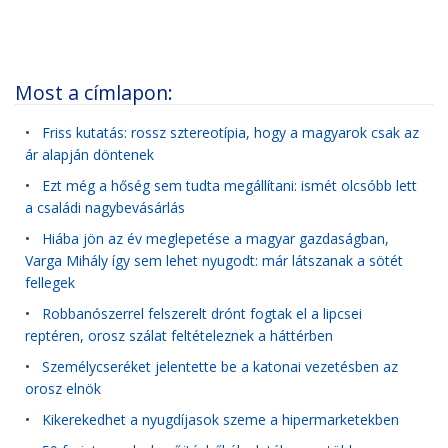
Most a címlapon:
•
Friss kutatás: rossz sztereotípia, hogy a magyarok csak az
ár alapján döntenek
•
Ezt még a hőség sem tudta megállítani: ismét olcsóbb lett
a családi nagybevásárlás
•
Hiába jön az év meglepetése a magyar gazdaságban,
Varga Mihály így sem lehet nyugodt: már látszanak a sötét
fellegek
•
Robbanószerrel felszerelt drónt fogtak el a lipcsei
reptéren, orosz szálat feltételeznek a háttérben
•
Személycseréket jelentette be a katonai vezetésben az
orosz elnök
•
Kikerekedhet a nyugdíjasok szeme a hipermarketekben