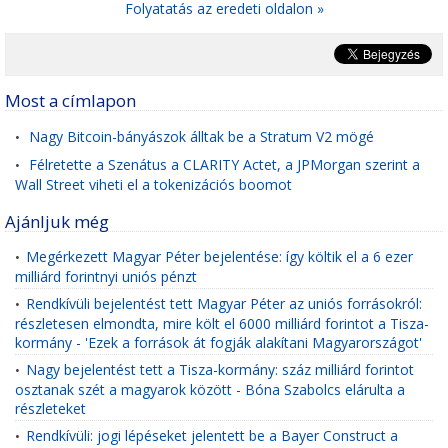
Folyatatás az eredeti oldalon »
Most a címlapon
Nagy Bitcoin-bányászok álltak be a Stratum V2 mögé
•
Félretette a Szenátus a CLARITY Actet, a JPMorgan szerint a
•
Wall Street viheti el a tokenizációs boomot
Ajánljuk még
Megérkezett Magyar Péter bejelentése: így költik el a 6 ezer
•
milliárd forintnyi uniós pénzt
Rendkívüli bejelentést tett Magyar Péter az uniós forrásokról:
•
részletesen elmondta, mire költ el 6000 milliárd forintot a Tisza-
kormány - 'Ezek a források át fogják alakítani Magyarországot'
Nagy bejelentést tett a Tisza-kormány: száz milliárd forintot
•
osztanak szét a magyarok között - Bóna Szabolcs elárulta a
részleteket
Rendkívüli: jogi lépéseket jelentett be a Bayer Construct a
•