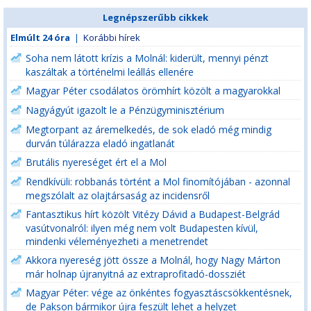
Legnépszerűbb cikkek
Elmúlt 24 óra
|
Korábbi hírek
Soha nem látott krízis a Molnál: kiderült, mennyi pénzt
kaszáltak a történelmi leállás ellenére
Magyar Péter csodálatos örömhírt közölt a magyarokkal
Nagyágyút igazolt le a Pénzügyminisztérium
Megtorpant az áremelkedés, de sok eladó még mindig
durván túlárazza eladó ingatlanát
Brutális nyereséget ért el a Mol
Rendkívüli: robbanás történt a Mol finomítójában - azonnal
megszólalt az olajtársaság az incidensről
Fantasztikus hírt közölt Vitézy Dávid a Budapest-Belgrád
vasútvonalról: ilyen még nem volt Budapesten kívül,
mindenki véleményezheti a menetrendet
Akkora nyereség jött össze a Molnál, hogy Nagy Márton
már holnap újranyitná az extraprofitadó-dossziét
Magyar Péter: vége az önkéntes fogyasztáscsökkentésnek,
de Pakson bármikor újra feszült lehet a helyzet