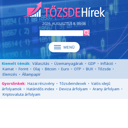
2026. AUGUSZTUS 8. 00:08
Kiemelt témák:
Választás
•
Üzemanyagárak
•
GDP
•
Infláció
•
Kamat
•
Forint
•
Olaj
•
Bitcoin
•
Euro
•
OTP
•
BUX
•
Tőzsde
•
Elemzés
•
Állampapír
Gyorslinkek:
Hazai részvény
•
Tőzsdeindexek
•
Valós idejű
árfolyamok
•
Határidős index
•
Deviza árfolyam
•
Arany árfolyam
•
Kriptovaluta árfolyam