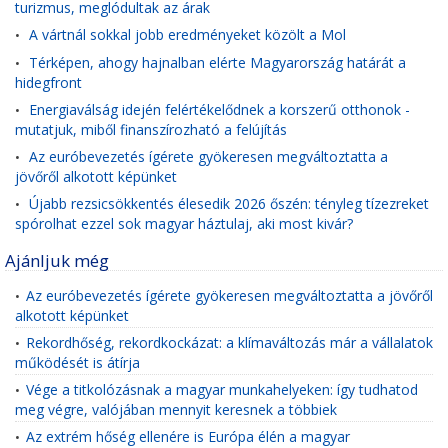
turizmus, meglódultak az árak
A vártnál sokkal jobb eredményeket közölt a Mol
•
Térképen, ahogy hajnalban elérte Magyarország határát a
•
hidegfront
Energiaválság idején felértékelődnek a korszerű otthonok -
•
mutatjuk, miből finanszírozható a felújítás
Az euróbevezetés ígérete gyökeresen megváltoztatta a
•
jövőről alkotott képünket
Újabb rezsicsökkentés élesedik 2026 őszén: tényleg tízezreket
•
spórolhat ezzel sok magyar háztulaj, aki most kivár?
Ajánljuk még
Az euróbevezetés ígérete gyökeresen megváltoztatta a jövőről
•
alkotott képünket
Rekordhőség, rekordkockázat: a klímaváltozás már a vállalatok
•
működését is átírja
Vége a titkolózásnak a magyar munkahelyeken: így tudhatod
•
meg végre, valójában mennyit keresnek a többiek
Az extrém hőség ellenére is Európa élén a magyar
•