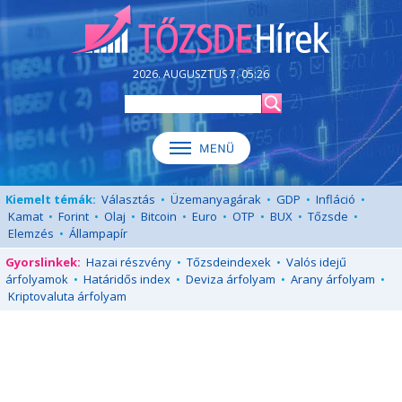
2026. AUGUSZTUS 7. 05:26
Kiemelt témák:
Választás
•
Üzemanyagárak
•
GDP
•
Infláció
•
Kamat
•
Forint
•
Olaj
•
Bitcoin
•
Euro
•
OTP
•
BUX
•
Tőzsde
•
Elemzés
•
Állampapír
Gyorslinkek:
Hazai részvény
•
Tőzsdeindexek
•
Valós idejű
árfolyamok
•
Határidős index
•
Deviza árfolyam
•
Arany árfolyam
•
Kriptovaluta árfolyam