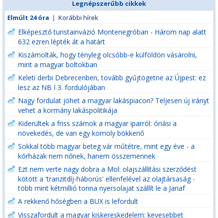
Legnépszerűbb cikkek
Elmúlt 24 óra
|
Korábbi hírek
Elképesztő turistainvázió Montenegróban - Három nap alatt
632 ezren lépték át a határt
Kiszámolták, hogy tényleg olcsóbb-e külföldön vásárolni,
mint a magyar boltokban
Keleti derbi Debrecenben, tovább gyűjtögetne az Újpest: ez
lesz az NB I 3. fordulójában
Nagy fordulat jöhet a magyar lakáspiacon? Teljesen új irányt
vehet a kormány lakáspolitikája
Kiderültek a friss számok a magyar iparról: óriási a
növekedés, de van egy komoly bökkenő
Sokkal több magyar beteg vár műtétre, mint egy éve - a
kórházak nem nőnek, hanem összemennek
Ezt nem verte nagy dobra a Mol: olajszállítási szerződést
kötött a 'tranzitdíj-háborús' ellenfelével az olajtársaság -
több mint kétmillió tonna nyersolajat szállít le a Janaf
A rekkenő hőségben a BUX is lefordult
Visszafordult a magyar kiskereskedelem: kevesebbet