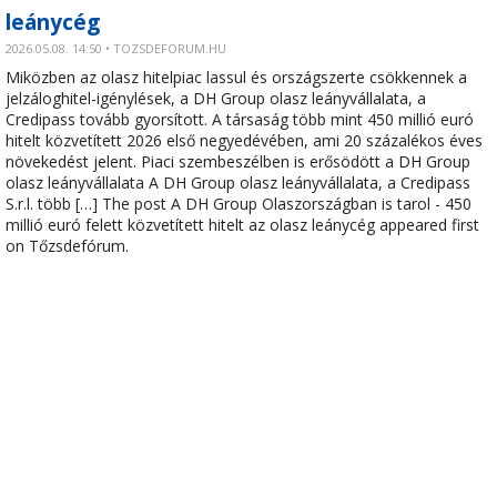
leánycég
2026.05.08. 14:50 • TOZSDEFORUM.HU
Miközben az olasz hitelpiac lassul és országszerte csökkennek a
jelzáloghitel-igénylések, a DH Group olasz leányvállalata, a
Credipass tovább gyorsított. A társaság több mint 450 millió euró
hitelt közvetített 2026 első negyedévében, ami 20 százalékos éves
növekedést jelent. Piaci szembeszélben is erősödött a DH Group
olasz leányvállalata A DH Group olasz leányvállalata, a Credipass
S.r.l. több […] The post A DH Group Olaszországban is tarol - 450
millió euró felett közvetített hitelt az olasz leánycég appeared first
on Tőzsdefórum.