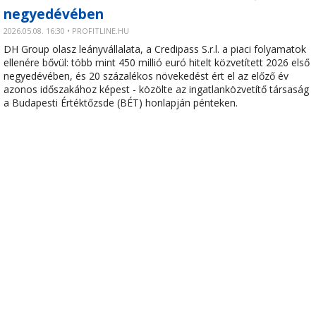
negyedévében
2026.05.08. 16:30 • PROFITLINE.HU
DH Group olasz leányvállalata, a Credipass S.r.l. a piaci folyamatok
ellenére bővül: több mint 450 millió euró hitelt közvetített 2026 első
negyedévében, és 20 százalékos növekedést ért el az előző év
azonos időszakához képest - közölte az ingatlanközvetítő társaság
a Budapesti Értéktőzsde (BÉT) honlapján pénteken.