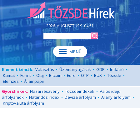
2026. AUGUSZTUS 9. 04:51
Kiemelt témák:
Választás
•
Üzemanyagárak
•
GDP
•
Infláció
•
Kamat
•
Forint
•
Olaj
•
Bitcoin
•
Euro
•
OTP
•
BUX
•
Tőzsde
•
Elemzés
•
Állampapír
Gyorslinkek:
Hazai részvény
•
Tőzsdeindexek
•
Valós idejű
árfolyamok
•
Határidős index
•
Deviza árfolyam
•
Arany árfolyam
•
Kriptovaluta árfolyam