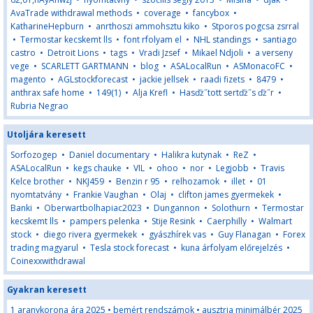
AvaTrade withdrawal methods
•
coverage
•
fancybox
•
KatharineHepburn
•
anrthoszi ammohsztu kiko
•
Stporos pogcsa zsrral
•
Termostar kecskemt lls
•
font rfolyam el
•
NHL standings
•
santiago
castro
•
Detroit Lions
•
tags
•
Vradi Jzsef
•
Mikael Ndjoli
•
a verseny
vege
•
SCARLETT GARTMANN
•
blog
•
ASALocalRun
•
ASMonacoFC
•
magento
•
AGLstockforecast
•
jackie jellsek
•
raadi fizets
•
8479
•
anthrax safe home
•
149(1)
•
Alja Krefl
•
Hasďż˝tott sertďż˝s ďż˝r
•
Rubria Negrao
Utoljára keresett
Sorfozogep
•
Daniel documentary
•
Halikra kutynak
•
ReZ
•
ASALocalRun
•
kegs chauke
•
VIL
•
ohoo
•
nor
•
Legjobb
•
Travis
Kelce brother
•
NKJ459
•
Benzin r 95
•
relhozamok
•
illet
•
01
nyomtatvány
•
Frankie Vaughan
•
Olaj
•
clifton james gyermekek
•
Banki
•
Oberwartbolhapiac2023
•
Dungannon
•
Solothurn
•
Termostar
kecskemt lls
•
pampers pelenka
•
Stije Resink
•
Caerphilly
•
Walmart
stock
•
diego rivera gyermekek
•
gyászhírek vas
•
Guy Flanagan
•
Forex
trading magyarul
•
Tesla stock forecast
•
kuna árfolyam előrejelzés
•
Coinexxwithdrawal
Gyakran keresett
1 aranykorona ára 2025
•
bemért rendszámok
•
ausztria minimálbér 2025