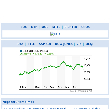
BUX
|
OTP
|
MOL
|
MTEL
|
RICHTER
|
OPUS
DAX
|
FTSE
|
S&P 500
|
DOW JONES
|
VIX
|
OLAJ
Népszerű tartalmak
62,01,nAyAhwzj
•
nyomtatvny
•
szocilis segly 2013
•
Misina
•
djak
•