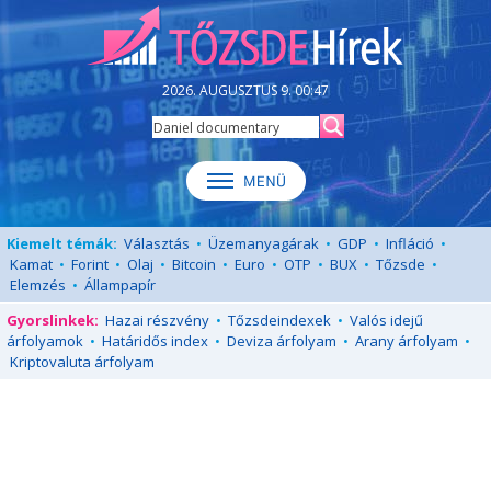
2026. AUGUSZTUS 9. 00:47
Kiemelt témák:
Választás
•
Üzemanyagárak
•
GDP
•
Infláció
•
Kamat
•
Forint
•
Olaj
•
Bitcoin
•
Euro
•
OTP
•
BUX
•
Tőzsde
•
Elemzés
•
Állampapír
Gyorslinkek:
Hazai részvény
•
Tőzsdeindexek
•
Valós idejű
árfolyamok
•
Határidős index
•
Deviza árfolyam
•
Arany árfolyam
•
Kriptovaluta árfolyam