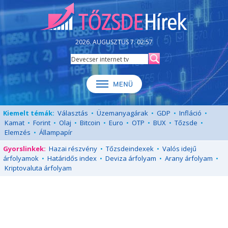
2026. AUGUSZTUS 7. 02:57
Kiemelt témák:
Választás
•
Üzemanyagárak
•
GDP
•
Infláció
•
Kamat
•
Forint
•
Olaj
•
Bitcoin
•
Euro
•
OTP
•
BUX
•
Tőzsde
•
Elemzés
•
Állampapír
Gyorslinkek:
Hazai részvény
•
Tőzsdeindexek
•
Valós idejű
árfolyamok
•
Határidős index
•
Deviza árfolyam
•
Arany árfolyam
•
Kriptovaluta árfolyam