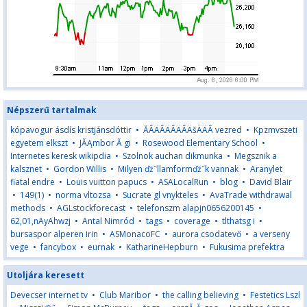
Népszerű tartalmak
kópavogur ásdís kristjánsdóttir
•
ĂÂÄÂÄÂÄÂÄšÄÄÂ vezred
•
Kpzmvszeti
egyetem elkszt
•
JĂĄmbor Ă gi
•
Rosewood Elementary School
•
Internetes keresk wikipdia
•
Szolnok auchan dikmunka
•
Megsznik a
kalsznet
•
Gordon Willis
•
Milyen ďż˝llamformďż˝k vannak
•
Aranylet
fiatal endre
•
Louis vuitton papucs
•
ASALocalRun
•
blog
•
David Blair
•
149(1)
•
norma vltozsa
•
Sucrate gl vnykteles
•
AvaTrade withdrawal
methods
•
AGLstockforecast
•
telefonszm alapjn0656200145
•
62,01,nAyAhwzj
•
Antal Nimród
•
tags
•
coverage
•
tlthatsg i
•
bursaspor alperen irin
•
ASMonacoFC
•
aurora csodatevő
•
a verseny
vege
•
fancybox
•
eurnak
•
KatharineHepburn
•
Fukusima prefektra
Utoljára keresett
Devecser internet tv
•
Club Maribor
•
the calling believing
•
Festetics Lszl