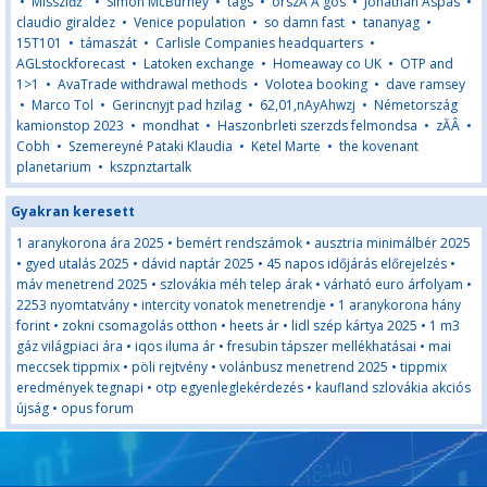
•
Missziďż˝
•
Simon McBurney
•
tags
•
orszĂ Ă gos
•
Jonathan Aspas
•
claudio giraldez
•
Venice population
•
so damn fast
•
tananyag
•
15T101
•
támaszát
•
Carlisle Companies headquarters
•
AGLstockforecast
•
Latoken exchange
•
Homeaway co UK
•
OTP and
1>1
•
AvaTrade withdrawal methods
•
Volotea booking
•
dave ramsey
•
Marco Tol
•
Gerincnyjt pad hzilag
•
62,01,nAyAhwzj
•
Németország
kamionstop 2023
•
mondhat
•
Haszonbrleti szerzds felmondsa
•
zĂÂ
•
Cobh
•
Szemereyné Pataki Klaudia
•
Ketel Marte
•
the kovenant
planetarium
•
kszpnztartalk
Gyakran keresett
1 aranykorona ára 2025
•
bemért rendszámok
•
ausztria minimálbér 2025
•
gyed utalás 2025
•
dávid naptár 2025
•
45 napos időjárás előrejelzés
•
máv menetrend 2025
•
szlovákia méh telep árak
•
várható euro árfolyam
•
2253 nyomtatvány
•
intercity vonatok menetrendje
•
1 aranykorona hány
forint
•
zokni csomagolás otthon
•
heets ár
•
lidl szép kártya 2025
•
1 m3
gáz világpiaci ára
•
iqos iluma ár
•
fresubin tápszer mellékhatásai
•
mai
meccsek tippmix
•
pöli rejtvény
•
volánbusz menetrend 2025
•
tippmix
eredmények tegnapi
•
otp egyenleglekérdezés
•
kaufland szlovákia akciós
újság
•
opus forum