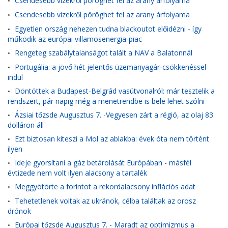
Csendesebb vizekről pöröghet fel az arany árfolyama
•
Csendesebb vizekről pöröghet fel az arany árfolyama
•
Egyetlen ország nehezen tudna blackoutot előidézni - így
•
működik az európai villamosenergia-piac
Rengeteg szabálytalanságot talált a NAV a Balatonnál
•
Portugália: a jövő hét jelentős üzemanyagár-csökkenéssel
•
indul
Döntöttek a Budapest-Belgrád vasútvonalról: már tesztelik a
•
rendszert, pár napig még a menetrendbe is bele lehet szólni
Ázsiai tőzsde Augusztus 7. -Vegyesen zárt a régió, az olaj 83
•
dolláron áll
Ezt biztosan kiteszi a Mol az ablakba: évek óta nem történt
•
ilyen
Ideje gyorsítani a gáz betárolását Európában - másfél
•
évtizede nem volt ilyen alacsony a tartalék
Meggyötörte a forintot a rekordalacsony inflációs adat
•
Tehetetlenek voltak az ukránok, célba találtak az orosz
•
drónok
Európai tőzsde Augusztus 7. - Maradt az optimizmus a
•