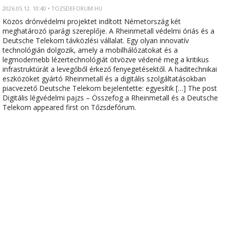
2026.05.12. 10:40 • TOZSDEFORUM.HU
Közös drónvédelmi projektet indított Németország két
meghatározó iparági szereplője. A Rheinmetall védelmi óriás és a
Deutsche Telekom távközlési vállalat. Egy olyan innovatív
technológián dolgozik, amely a mobilhálózatokat és a
legmodernebb lézertechnológiát ötvözve védené meg a kritikus
infrastruktúrát a levegőből érkező fenyegetésektől. A haditechnikai
eszközöket gyártó Rheinmetall és a digitális szolgáltatásokban
piacvezető Deutsche Telekom bejelentette: egyesítik […] The post
Digitális légvédelmi pajzs – Összefog a Rheinmetall és a Deutsche
Telekom appeared first on Tőzsdefórum.