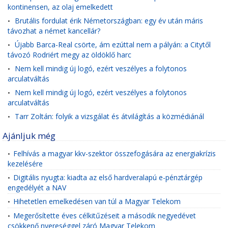
kontinensen, az olaj emelkedett
Brutális fordulat érik Németországban: egy év után máris
•
távozhat a német kancellár?
Újabb Barca-Real csörte, ám ezúttal nem a pályán: a Citytől
•
távozó Rodriért megy az öldöklő harc
Nem kell mindig új logó, ezért veszélyes a folytonos
•
arculatváltás
Nem kell mindig új logó, ezért veszélyes a folytonos
•
arculatváltás
Tarr Zoltán: folyik a vizsgálat és átvilágítás a közmédiánál
•
Ajánljuk még
Felhívás a magyar kkv-szektor összefogására az energiakrízis
•
kezelésére
Digitális nyugta: kiadta az első hardveralapú e-pénztárgép
•
engedélyét a NAV
Hihetetlen emelkedésen van túl a Magyar Telekom
•
Megerősítette éves célkitűzéseit a második negyedévet
•
csökkenő nyereséggel záró Magyar Telekom