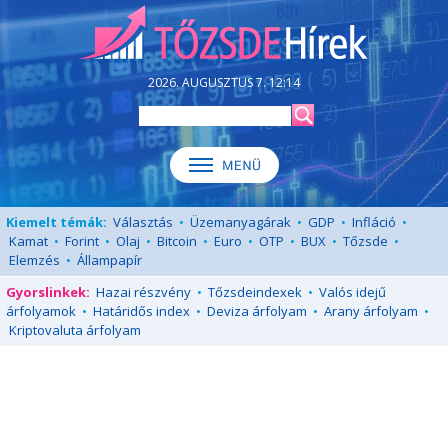
2026. AUGUSZTUS 7. 12:14
Kiemelt témák:
Választás
•
Üzemanyagárak
•
GDP
•
Infláció
•
Kamat
•
Forint
•
Olaj
•
Bitcoin
•
Euro
•
OTP
•
BUX
•
Tőzsde
•
Elemzés
•
Állampapír
Gyorslinkek:
Hazai részvény
•
Tőzsdeindexek
•
Valós idejű
árfolyamok
•
Határidős index
•
Deviza árfolyam
•
Arany árfolyam
•
Kriptovaluta árfolyam