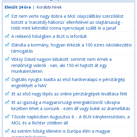
Elmúlt 24 óra
|
Korábbi hírek
Ezt nem verte nagy dobra a Mol: olajszállítási szerződést
kötött a 'tranzitdíj-háborús' ellenfelével az olajtársaság -
több mint kétmillió tonna nyersolajat szállít le a Janaf
A rekkenő hőségben a BUX is lefordult
Elárulta a kormány, hogyan érkezik a 100 ezres iskolakezdési
támogatás
Vitézy Dávid nagyon kibukott: semmit nem érnek a
rendőrségi videók - van, aki 150-el hajtott át egy
munkaterületen
Digitális nyugta: kiadta az első hardveralapú e-pénztárgép
engedélyét a NAV
Itt az első nagy lépés az online pénztárgépek leváltása felé
Itt az igazság a magyarországi energiakrízisről: Ukrajna
kezében lehet a sorsunk - ezen áll vagy bukik az áramellátás
Tőzsde napközben Augusztus 6. - A BUX iránykeresésben, a
MOL és a Richter zöldben áll
Az extrém hőség ellenére is Európa élén a magyar