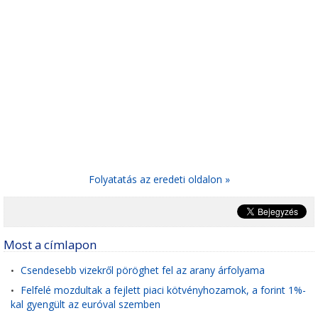
Folyatatás az eredeti oldalon »
Most a címlapon
Csendesebb vizekről pöröghet fel az arany árfolyama
•
Felfelé mozdultak a fejlett piaci kötvényhozamok, a forint 1%-
•
kal gyengült az euróval szemben