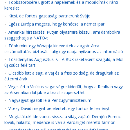
Többszörösére ugrott a napelemek és a mobilklímák iránti
•
kereslet
Kicsi, de fontos gazdasági partnerünk Svájc
•
Egész Európa megérzi, hogy köhécsel a német ipar
•
Amerikai hírszerzés: Putyin olyasmire készül, ami darabokra
•
szaggathatja a NATO-t
Több mint egy hónapja kinevezték az agrártárca
•
elszámoltatási biztosát - alig egy napja nyilvános az információ
Tőzsdenyitás Augusztus 7. - A BUX rakétaként száguld, a Mol
•
új csúcs felé tart
Olcsóbb lett a sajt, a vaj és a friss zöldség, de drágultak az
•
éttermi árak
Véget ért a Vinícius-saga: végre kiderült, hogy a Realban vagy
•
az Arsenalban látjuk-e a brazil szupersztárt
Nagyágyút igazolt le a Pénzügyminisztérium
•
Vitézy Dávid megint bejelentett egy fontos fejleményt
•
Megtaláltuk! Ide vonult vissza a világ zajától Demjén Ferenc:
•
lovak, halastó, medence is van a Városliget méretű farmon