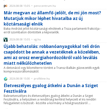
2026.08.08 15:05 • penzcentrum.hu
Már megvan az államfő-jelölt, de mi jön most?
Mutatjuk mikor léphet hivatalba az új
köztársasági elnök
Baka Andrást jelöli köztársasági elnöknek a Tisza parlamenti frakciója -
erről szombaton döntöttek a képviselők.
2026.08.08 15:05 • vg.hu
Újabb behatolás: robbanóanyagokkal teli drón
csapódott be annak a vezetéknek a közelében,
ami az orosz energiahordozókról való leválás
miatt nélkülözhetetlen
A detonáció egy kilométerre történt a Transz-Balkán gázvezeték egyik
kompresszorállomásától.
2026.08.08 15:00 • profitline.hu
Életveszélyes gyalog átkelni a Dunán a Sziget
Fesztiválra
Balesetveszélyes és életveszélyes gyalog átkelni a Dunán a Sziget
Fesztiválra, a helyszínen a rendőrség kerítést helyezett el és rendőri
felügyeletet is biztosít - közölte a kormány a hőségriasztásról ...