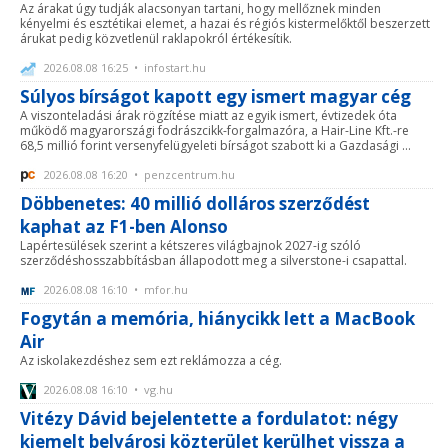
Az árakat úgy tudják alacsonyan tartani, hogy mellőznek minden
kényelmi és esztétikai elemet, a hazai és régiós kistermelőktől beszerzett
árukat pedig közvetlenül raklapokról értékesítik.
2026.08.08 16:25 • infostart.hu
Súlyos bírságot kapott egy ismert magyar cég
A viszonteladási árak rögzítése miatt az egyik ismert, évtizedek óta
működő magyarországi fodrászcikk-forgalmazóra, a Hair-Line Kft.-re
68,5 millió forint versenyfelügyeleti bírságot szabott ki a Gazdasági ...
2026.08.08 16:20 • penzcentrum.hu
Döbbenetes: 40 millió dolláros szerződést
kaphat az F1-ben Alonso
Lapértesülések szerint a kétszeres világbajnok 2027-ig szóló
szerződéshosszabbításban állapodott meg a silverstone-i csapattal.
2026.08.08 16:10 • mfor.hu
Fogytán a memória, hiánycikk lett a MacBook
Air
Az iskolakezdéshez sem ezt reklámozza a cég.
2026.08.08 16:10 • vg.hu
Vitézy Dávid bejelentette a fordulatot: négy
kiemelt belvárosi közterület kerülhet vissza a