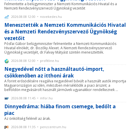
Felmentette a belügyminiszter a Nemzeti Kommunikációs Hivatal és a
Nemzeti Rendezvényszervező Ügynökség vezetőit
2026.08.08 12:00 • novekedes.hu
Menesztették a Nemzeti Kommunikációs Hivatal
és a Nemzeti Rendezvényszervező Ügynökség
vezetőit
Pósfai Gábor belügyminiszter felmentette a Nemzeti Kommunikációs
Hivatal elnökét, dr. Bozóky Alexet. A Nemzeti Rendezvényszervező
Ügynökség vezetőjét, dr.Falvay Mátyást szintén menesztették.
2026.08.08 12:00 • profitline.hu
Negyedével nőtt a használtautó-import,
csökkenőben az itthoni árak
A forint erősödésére reagálva negyedével bővült a használt autók importja
Magyarországon az idén, miközben mérséklődik a piaci árszint; a
belföldön megvásárolt használt járművek ugyanakkor rendelkeznek ...
2026.08.08 11:45 • mfor.hu
Dinnyedráma: hiába finom csemege, bedőlt a
piac
Az önköltség felénél az árak.
2026.08.08 11:35 • penzcentrum.hu