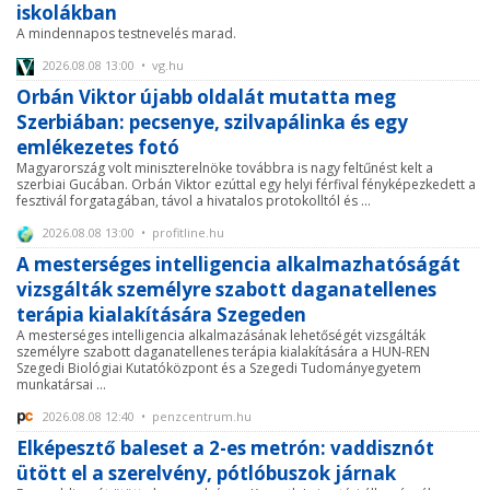
iskolákban
A mindennapos testnevelés marad.
2026.08.08 13:00 • vg.hu
Orbán Viktor újabb oldalát mutatta meg
Szerbiában: pecsenye, szilvapálinka és egy
emlékezetes fotó
Magyarország volt miniszterelnöke továbbra is nagy feltűnést kelt a
szerbiai Gucában. Orbán Viktor ezúttal egy helyi férfival fényképezkedett a
fesztivál forgatagában, távol a hivatalos protokolltól és ...
2026.08.08 13:00 • profitline.hu
A mesterséges intelligencia alkalmazhatóságát
vizsgálták személyre szabott daganatellenes
terápia kialakítására Szegeden
A mesterséges intelligencia alkalmazásának lehetőségét vizsgálták
személyre szabott daganatellenes terápia kialakítására a HUN-REN
Szegedi Biológiai Kutatóközpont és a Szegedi Tudományegyetem
munkatársai ...
2026.08.08 12:40 • penzcentrum.hu
Elképesztő baleset a 2-es metrón: vaddisznót
ütött el a szerelvény, pótlóbuszok járnak