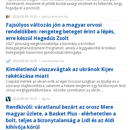
döntéséről, miszerint őt jelölik köztársasági elnöknek és felkérték, hogy
fogadja el a pozíciót.
2026.08.08 16:35 • penzcentrum.hu
Fajsúlyos változás jön a magyar orvosi
rendelőkben: rengeteg beteget érint a lépés,
erre készül Hegedűs Zsolt
2027 júniusáig meghosszabbítja a kormány a Krónikus
Betegségmenedzsment Programot, amely a leggyakoribb krónikus
betegségek háziorvosi gondozását támogatja.
2026.08.08 16:35 • novekedes.hu
Kíméletlenül visszavágtak az ukránok Kijev
rakétázása miatt
Csapást mértek az ukrán erők az éjjel Oroszországban az iljszkiji és a
szizranyi olajfinomítóra, valamint a Fekete-tengeren egy fúrótornyon lévő
orosz megfigyelőállomásra - közölte szombaton az ukrán ...
2026.08.08 16:25 • vg.hu
Rendkívüli: váratlanul bezárt az orosz Mere
magyar üzlete, a Basket Plus - elérhetetlen a
bolt, teljes a bizonytalanság a Lidl és az Aldi
kihívója körül