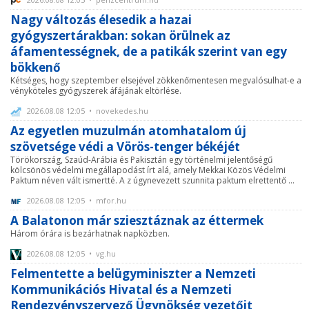
Nagy változás élesedik a hazai
gyógyszertárakban: sokan örülnek az
áfamentességnek, de a patikák szerint van egy
bökkenő
Kétséges, hogy szeptember elsejével zökkenőmentesen megvalósulhat-e a
vényköteles gyógyszerek áfájának eltörlése.
2026.08.08 12:05 • novekedes.hu
Az egyetlen muzulmán atomhatalom új
szövetsége védi a Vörös-tenger békéjét
Törökország, Szaúd-Arábia és Pakisztán egy történelmi jelentőségű
kölcsönös védelmi megállapodást írt alá, amely Mekkai Közös Védelmi
Paktum néven vált ismertté. A z úgynevezett szunnita paktum elrettentő ...
2026.08.08 12:05 • mfor.hu
A Balatonon már sziesztáznak az éttermek
Három órára is bezárhatnak napközben.
2026.08.08 12:05 • vg.hu
Felmentette a belügyminiszter a Nemzeti
Kommunikációs Hivatal és a Nemzeti
Rendezvényszervező Ügynökség vezetőit