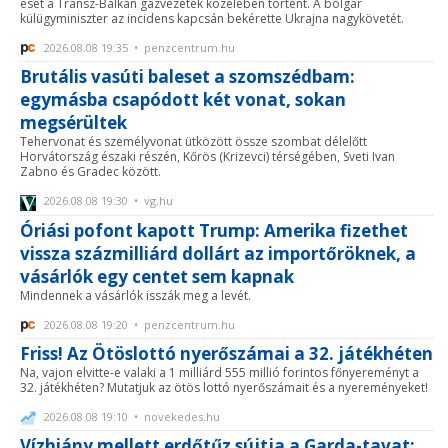
eset a Transz-Balkán gázvezeték közelében történt. A bolgár
külügyminiszter az incidens kapcsán bekérette Ukrajna nagykövetét.
2026.08.08 19:35 • penzcentrum.hu
Brutális vasúti baleset a szomszédbam:
egymásba csapódott két vonat, sokan
megsérültek
Tehervonat és személyvonat ütközött össze szombat délelőtt
Horvátország északi részén, Kőrös (Krizevci) térségében, Sveti Ivan
Zabno és Gradec között.
2026.08.08 19:30 • vg.hu
Óriási pofont kapott Trump: Amerika fizethet
vissza százmilliárd dollárt az importőröknek, a
vásárlók egy centet sem kapnak
Mindennek a vásárlók isszák meg a levét.
2026.08.08 19:20 • penzcentrum.hu
Friss! Az Ötöslottó nyerőszámai a 32. játékhéten
Na, vajon elvitte-e valaki a 1 milliárd 555 millió forintos főnyereményt a
32. játékhéten? Mutatjuk az ötös lottó nyerőszámait és a nyereményeket!
2026.08.08 19:10 • novekedes.hu
Vízhiány mellett erdőtűz sújtja a Garda-tavat: