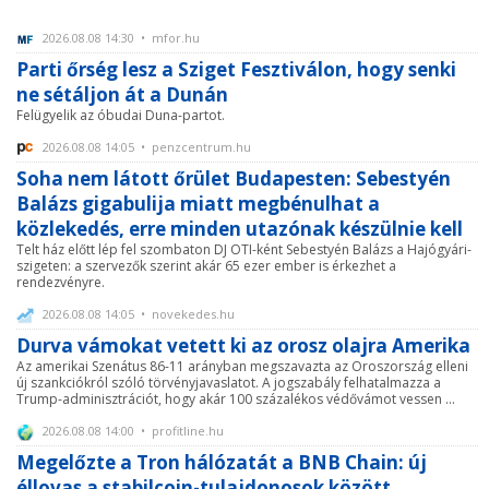
2026.08.08 14:30 • mfor.hu
Parti őrség lesz a Sziget Fesztiválon, hogy senki
ne sétáljon át a Dunán
Felügyelik az óbudai Duna-partot.
2026.08.08 14:05 • penzcentrum.hu
Soha nem látott őrület Budapesten: Sebestyén
Balázs gigabulija miatt megbénulhat a
közlekedés, erre minden utazónak készülnie kell
Telt ház előtt lép fel szombaton DJ OTI-ként Sebestyén Balázs a Hajógyári-
szigeten: a szervezők szerint akár 65 ezer ember is érkezhet a
rendezvényre.
2026.08.08 14:05 • novekedes.hu
Durva vámokat vetett ki az orosz olajra Amerika
Az amerikai Szenátus 86-11 arányban megszavazta az Oroszország elleni
új szankciókról szóló törvényjavaslatot. A jogszabály felhatalmazza a
Trump-adminisztrációt, hogy akár 100 százalékos védővámot vessen ...
2026.08.08 14:00 • profitline.hu
Megelőzte a Tron hálózatát a BNB Chain: új
éllovas a stabilcoin-tulajdonosok között