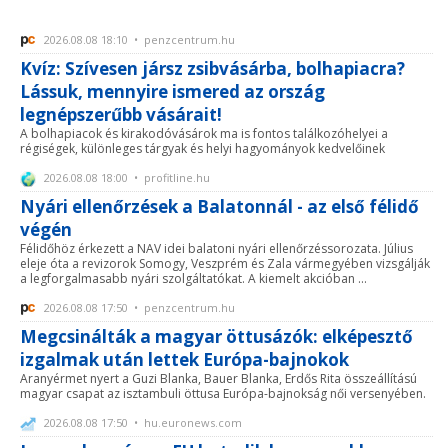
2026.08.08 18:10 • penzcentrum.hu
Kvíz: Szívesen jársz zsibvásárba, bolhapiacra?
Lássuk, mennyire ismered az ország
legnépszerűbb vásárait!
A bolhapiacok és kirakodóvásárok ma is fontos találkozóhelyei a
régiségek, különleges tárgyak és helyi hagyományok kedvelőinek
2026.08.08 18:00 • profitline.hu
Nyári ellenőrzések a Balatonnál - az első félidő
végén
Félidőhöz érkezett a NAV idei balatoni nyári ellenőrzéssorozata. Július
eleje óta a revizorok Somogy, Veszprém és Zala vármegyében vizsgálják
a legforgalmasabb nyári szolgáltatókat. A kiemelt akcióban ...
2026.08.08 17:50 • penzcentrum.hu
Megcsinálták a magyar öttusázók: elképesztő
izgalmak után lettek Európa-bajnokok
Aranyérmet nyert a Guzi Blanka, Bauer Blanka, Erdős Rita összeállítású
magyar csapat az isztambuli öttusa Európa-bajnokság női versenyében.
2026.08.08 17:50 • hu.euronews.com