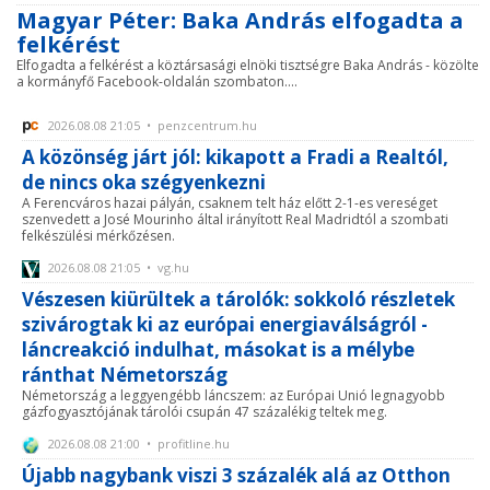
Magyar Péter: Baka András elfogadta a
felkérést
Elfogadta a felkérést a köztársasági elnöki tisztségre Baka András - közölte
a kormányfő Facebook-oldalán szombaton....
2026.08.08 21:05 • penzcentrum.hu
A közönség járt jól: kikapott a Fradi a Realtól,
de nincs oka szégyenkezni
A Ferencváros hazai pályán, csaknem telt ház előtt 2-1-es vereséget
szenvedett a José Mourinho által irányított Real Madridtól a szombati
felkészülési mérkőzésen.
2026.08.08 21:05 • vg.hu
Vészesen kiürültek a tárolók: sokkoló részletek
szivárogtak ki az európai energiaválságról -
láncreakció indulhat, másokat is a mélybe
ránthat Németország
Németország a leggyengébb láncszem: az Európai Unió legnagyobb
gázfogyasztójának tárolói csupán 47 százalékig teltek meg.
2026.08.08 21:00 • profitline.hu
Újabb nagybank viszi 3 százalék alá az Otthon