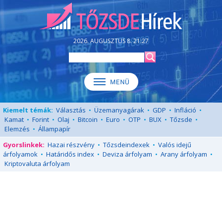
2026. AUGUSZTUS 8. 21:27
Kiemelt témák:
Választás
•
Üzemanyagárak
•
GDP
•
Infláció
•
Kamat
•
Forint
•
Olaj
•
Bitcoin
•
Euro
•
OTP
•
BUX
•
Tőzsde
•
Elemzés
•
Állampapír
Gyorslinkek:
Hazai részvény
•
Tőzsdeindexek
•
Valós idejű
árfolyamok
•
Határidős index
•
Deviza árfolyam
•
Arany árfolyam
•
Kriptovaluta árfolyam