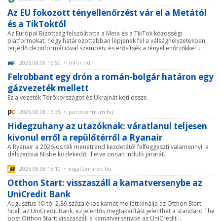
Az EU fokozott tényellenőrzést vár el a Metától
és a TikToktól
Az Európai Bizottság felszólította a Meta és a TikTok közösségi
platformokat, hogy határozottabban lépjenek fel a válsághelyzetekben
terjedő dezinformációval szemben, és erősítsék a tényellenőrzőkkel ...
2026.08.08 15:50 • mfor.hu
Felrobbant egy drón a román-bolgár határon egy
gázvezeték mellett
Ez a vezeték Törökországot és Ukrajnát köti össze.
2026.08.08 15:35 • penzcentrum.hu
Hidegzuhany az utazóknak: váratlanul teljesen
kivonul erről a repülőtérről a Ryanair
A Ryanair a 2026-os téli menetrend kezdetétől felfüggeszti valamennyi, a
délszerbiai Nisbe közlekedő, illetve onnan induló járatát.
2026.08.08 15:10 • ingatlanhirek.hu
Otthon Start: visszaszáll a kamatversenybe az
UniCredit Bank
Augusztus 10-tól 2,89 százalékos kamat mellett kínálja az Otthon Start
hitelt az UniCredit Bank, ez jelentős megtakarítást jelenthet a standard The
post Otthon Start: visszaszáll a kamatversenybe az UniCredit ...