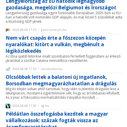
Lengyelország az EU hatodik legnagyobb
gazdasága, megelőzi Belgiumot és Írországot
Lengyelország gazdasága egyre fontosabb Európában: 2025-ben az EU-
ban a hatodik volt nominális GDP alapján, és már közel 5 százalékát adta
a közösség GDP-jének.
2026.08.08 17:35 • penzcentrum.hu
Nem várt csapás érte a főszezon közepén
nyaralókat: kitört a vulkán, megbénult a
légiközlekedés
Az Etna újabb kitörése miatt szombaton fel kellett függeszteni az érkező
járatokat a szicíliai Catania nemzetközi repülőterén.
2026.08.08 17:35 • novekedes.hu
Olcsóbbak lettek a balatoni új ingatlanok,
Borsodban megmagyarázhatatlan a drágulás
Míg év elején sokan attól tartottak, hogy idén is jelentős drágulás lesz a
lakáspiacon, mostanra egyértelművé vált, hogy az árrobbanás kifulladt,
és a piac a fokozatos normalizálódás irányába mozdult ...
2026.08.08 17:30 • vg.hu
Példátlan összefogásba kezdtek a magyar
vállalkozások: százak fogták vissza az
áramfogyasztásukat