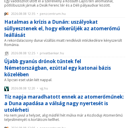
Egy vaddisznót ütött el a szerelvény a Kossuth Lajos téri állomásnál,
pótlóbuszok járnak a Deák Ferenc tér és a Déli pályaudvar között.
2026.08.08 12:35 • penzcentrum.hu
Hatalmas a krízis a Dunán: uszályokat
süllyesztenek el, hogy elkerüljék az atomerőmű
leállását
A rekordalacsony dunai vízállás miatt rendkívüli intézkedésre kényszerült
Románia.
2026.08.08 12:25 • privatbankar.hu
Újabb gyanús drónok tűntek fel
Németországban, ezúttal egy katonai bázis
közelében
A lipcsei eset után két nappal.
2026.08.08 12:20 • vg.hu
Tíz napja maradhatott ennek az atomerőműnek:
a Duna apadása a válság nagy nyertesét is
utolérheti
Ha nem javul a helyzet, alig másfél hét múlva már a Kozloduji Atomerőmű
teljesítményét is korlátozni kellhet.
2026.08.08 12:05 • penzcentrum.hu