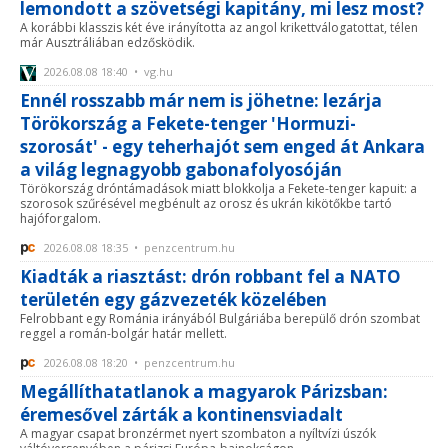
lemondott a szövetségi kapitány, mi lesz most?
A korábbi klasszis két éve irányította az angol krikettválogatottat, télen
már Ausztráliában edzősködik.
2026.08.08 18:40 • vg.hu
Ennél rosszabb már nem is jöhetne: lezárja
Törökország a Fekete-tenger 'Hormuzi-
szorosát' - egy teherhajót sem enged át Ankara
a világ legnagyobb gabonafolyosóján
Törökország dróntámadások miatt blokkolja a Fekete-tenger kapuit: a
szorosok szűrésével megbénult az orosz és ukrán kikötőkbe tartó
hajóforgalom.
2026.08.08 18:35 • penzcentrum.hu
Kiadták a riasztást: drón robbant fel a NATO
területén egy gázvezeték közelében
Felrobbant egy Románia irányából Bulgáriába berepülő drón szombat
reggel a román-bolgár határ mellett.
2026.08.08 18:20 • penzcentrum.hu
Megállíthatatlanok a magyarok Párizsban:
éremesővel zárták a kontinensviadalt
A magyar csapat bronzérmet nyert szombaton a nyíltvízi úszók