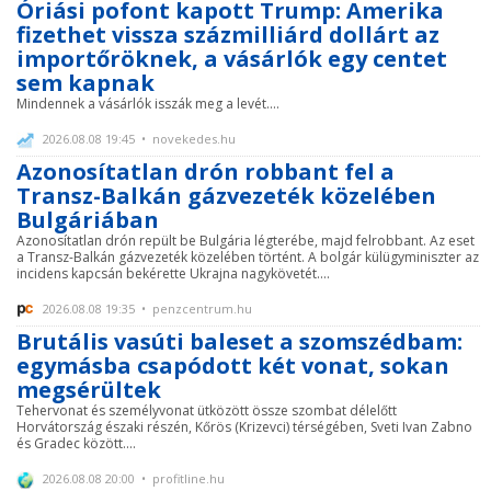
Óriási pofont kapott Trump: Amerika
fizethet vissza százmilliárd dollárt az
importőröknek, a vásárlók egy centet
sem kapnak
Mindennek a vásárlók isszák meg a levét....
2026.08.08 19:45 • novekedes.hu
Azonosítatlan drón robbant fel a
Transz-Balkán gázvezeték közelében
Bulgáriában
Azonosítatlan drón repült be Bulgária légterébe, majd felrobbant. Az eset
a Transz-Balkán gázvezeték közelében történt. A bolgár külügyminiszter az
incidens kapcsán bekérette Ukrajna nagykövetét....
2026.08.08 19:35 • penzcentrum.hu
Brutális vasúti baleset a szomszédbam:
egymásba csapódott két vonat, sokan
megsérültek
Tehervonat és személyvonat ütközött össze szombat délelőtt
Horvátország északi részén, Kőrös (Krizevci) térségében, Sveti Ivan Zabno
és Gradec között....
2026.08.08 20:00 • profitline.hu