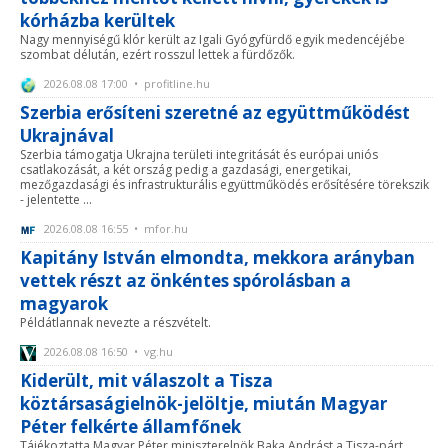
kórházba kerültek
Nagy mennyiségű klór került az Igali Gyógyfürdő egyik medencéjébe
szombat délután, ezért rosszul lettek a fürdőzők.
2026.08.08 17:00 • profitline.hu
Szerbia erősíteni szeretné az együttműködést
Ukrajnával
Szerbia támogatja Ukrajna területi integritását és európai uniós
csatlakozását, a két ország pedig a gazdasági, energetikai,
mezőgazdasági és infrastrukturális együttműködés erősítésére törekszik
- jelentette ...
2026.08.08 16:55 • mfor.hu
Kapitány István elmondta, mekkora arányban
vettek részt az önkéntes spórolásban a
magyarok
Példátlannak nevezte a részvételt.
2026.08.08 16:50 • vg.hu
Kiderült, mit válaszolt a Tisza
köztársaságielnök-jelöltje, miután Magyar
Péter felkérte államfőnek
Tájékoztatta Magyar Péter miniszterelnök Baka Andrást a Tisza-párt