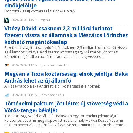
elnökjelöltje
Döntöttek az új köztársaságielnök-jelöltről.
2026.08.08 13:20 • vg.hu
Vitézy Dávid: csaknem 2,3 milliárd forintot
fizetett vissza az államnak a Mészáros Lőrinchez
köthető magántőkealap
Egyetlen átvilágított szerződésből csaknem 2,3 milliárd forint került vissza
az államhoz. Vitézy Dávid szerint az összeg egy Mészáros Lőrinchez
köthető magántőkealapnál maradt volna, ha az új vezetés ...
2026.08.08 13:15 • penzcentrum.hu
Megvan a Tisza köztársasági elnök jelöltje: Baka
András lehet az új államfő
A Tisza-frakció Baka Andrást jelöli köztársasági elnöknek.
2026.08.08 13:15 • novekedes.hu
Történelmi paktum jött létre: új szövetség védi a
Vörös-tenger békéjét
Törökország, Szaúd-Arábia és Pakisztán egy történelmi jelentőségű
kölcsönös védelmi megállapodást írt alá, amely Mekkai Közös Védelmi
Paktum néven vált ismertté. A z úgynevezett szunnita paktum elrettentő ...