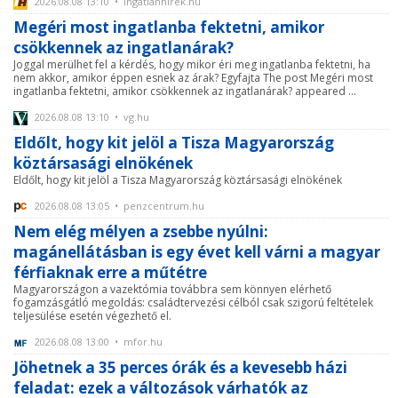
2026.08.08 13:10 • ingatlanhirek.hu
Megéri most ingatlanba fektetni, amikor
csökkennek az ingatlanárak?
Joggal merülhet fel a kérdés, hogy mikor éri meg ingatlanba fektetni, ha
nem akkor, amikor éppen esnek az árak? Egyfajta The post Megéri most
ingatlanba fektetni, amikor csökkennek az ingatlanárak? appeared ...
2026.08.08 13:10 • vg.hu
Eldőlt, hogy kit jelöl a Tisza Magyarország
köztársasági elnökének
Eldőlt, hogy kit jelöl a Tisza Magyarország köztársasági elnökének
2026.08.08 13:05 • penzcentrum.hu
Nem elég mélyen a zsebbe nyúlni:
magánellátásban is egy évet kell várni a magyar
férfiaknak erre a műtétre
Magyarországon a vazektómia továbbra sem könnyen elérhető
fogamzásgátló megoldás: családtervezési célból csak szigorú feltételek
teljesülése esetén végezhető el.
2026.08.08 13:00 • mfor.hu
Jöhetnek a 35 perces órák és a kevesebb házi
feladat: ezek a változások várhatók az