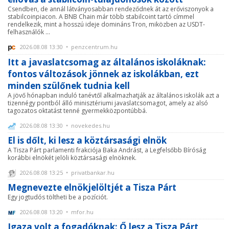
Csendben, de annál látványosabban rendeződnek át az erőviszonyok a
stabilcoinpiacon. A BNB Chain már több stabilcoint tartó címmel
rendelkezik, mint a hosszú ideje domináns Tron, miközben az USDT-
felhasználók ...
2026.08.08 13:30 • penzcentrum.hu
Itt a javaslatcsomag az általános iskoláknak:
fontos változások jönnek az iskolákban, ezt
minden szülőnek tudnia kell
A jövő hónapban induló tanévtől alkalmazhatják az általános iskolák azt a
tizennégy pontból álló minisztériumi javaslatcsomagot, amely az alsó
tagozatos oktatást tenné gyermekközpontúbbá.
2026.08.08 13:30 • novekedes.hu
El is dőlt, ki lesz a köztársasági elnök
A Tisza Párt parlamenti frakciója Baka Andrást, a Legfelsőbb Bíróság
korábbi elnökét jelöli köztársasági elnöknek.
2026.08.08 13:25 • privatbankar.hu
Megnevezte elnökjelöltjét a Tisza Párt
Egy jogtudós töltheti be a pozíciót.
2026.08.08 13:20 • mfor.hu
Igaza volt a fogadóknak: Ő lesz a Tisza Párt