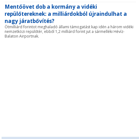
Mentőövet dob a kormány a vidéki
repülőtereknek: a milliárdokból újraindulhat a
nagy járatbővítés?
Ötmilliárd forintot meghaladó állami támogatást kap idén a három vidéki
nemzetközi repülőtér, ebből 1,2 milliárd forint jut a sármelléki Hévíz-
Balaton Airportnak.