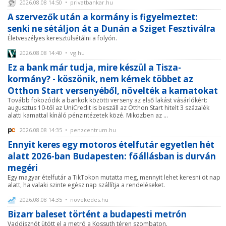
2026.08.08 14:50 • privatbankar.hu
A szervezők után a kormány is figyelmeztet:
senki ne sétáljon át a Dunán a Sziget Fesztiválra
Életveszélyes keresztülsétálni a folyón.
2026.08.08 14:40 • vg.hu
Ez a bank már tudja, mire készül a Tisza-
kormány? - köszönik, nem kérnek többet az
Otthon Start versenyéből, növelték a kamatokat
Tovább fokozódik a bankok közötti verseny az első lakást vásárlókért:
augusztus 10-től az UniCredit is beszáll az Otthon Start hitelt 3 százalék
alatti kamattal kínáló pénzintézetek közé. Miközben az ...
2026.08.08 14:35 • penzcentrum.hu
Ennyit keres egy motoros ételfutár egyetlen hét
alatt 2026-ban Budapesten: főállásban is durván
megéri
Egy magyar ételfutár a TikTokon mutatta meg, mennyit lehet keresni öt nap
alatt, ha valaki szinte egész nap szállítja a rendeléseket.
2026.08.08 14:35 • novekedes.hu
Bizarr baleset történt a budapesti metrón
Vaddisznót ütött el a metró a Kossuth téren szombaton.