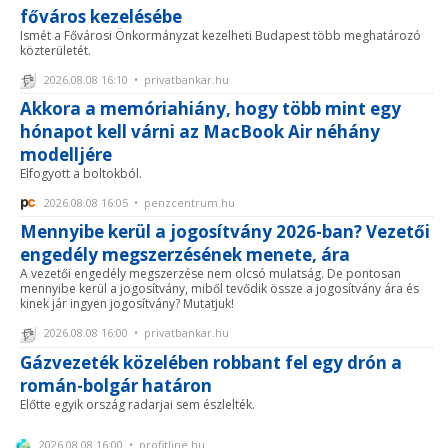
főváros kezelésébe
Ismét a Fővárosi Önkormányzat kezelheti Budapest több meghatározó
közterületét.
2026.08.08 16:10 • privatbankar.hu
Akkora a memóriahiány, hogy több mint egy
hónapot kell várni az MacBook Air néhány
modelljére
Elfogyott a boltokból.
2026.08.08 16:05 • penzcentrum.hu
Mennyibe kerül a jogosítvány 2026-ban? Vezetői
engedély megszerzésének menete, ára
A vezetői engedély megszerzése nem olcsó mulatság. De pontosan
mennyibe kerül a jogosítvány, miből tevődik össze a jogosítvány ára és
kinek jár ingyen jogosítvány? Mutatjuk!
2026.08.08 16:00 • privatbankar.hu
Gázvezeték közelében robbant fel egy drón a
román-bolgár határon
Előtte egyik ország radarjai sem észlelték.
2026.08.08 16:00 • profitline.hu