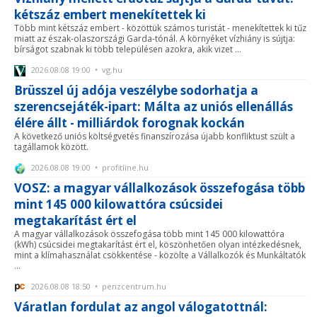
kétszáz embert menekítettek ki
Több mint kétszáz embert - közöttük számos turistát - menekítettek ki tűz
miatt az észak-olaszországi Garda-tónál. A környéket vízhiány is sújtja:
bírságot szabnak ki több településen azokra, akik vizet ...
2026.08.08 19:00 • vg.hu
Brüsszel új adója veszélybe sodorhatja a
szerencsejáték-ipart: Málta az uniós ellenállás
élére állt - milliárdok forognak kockán
A következő uniós költségvetés finanszírozása újabb konfliktust szült a
tagállamok között.
2026.08.08 19:00 • profitline.hu
VOSZ: a magyar vállalkozások összefogása több
mint 145 000 kilowattóra csúcsidei
megtakarítást ért el
A magyar vállalkozások összefogása több mint 145 000 kilowattóra
(kWh) csúcsidei megtakarítást ért el, köszönhetően olyan intézkedésnek,
mint a klímahasználat csökkentése - közölte a Vállalkozók és Munkáltatók
...
2026.08.08 18:50 • penzcentrum.hu
Váratlan fordulat az angol válogatottnál: