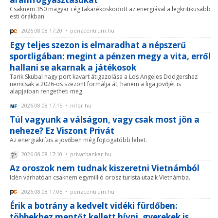
Csaknem 350 magyar cég takarékoskodott az energiával a legkritikusabb
esti órákban.
2026.08.08 17:20 • penzcentrum.hu
Egy teljes szezon is elmaradhat a népszerű
sportligában: megint a pénzen megy a vita, erről
hallani se akarnak a játékosok
Tarik Skubal nagy port kavart átigazolása a Los Angeles Dodgershez
nemcsak a 2026-os szezont formálja át, hanem a liga jövőjét is
alapjaiban rengetheti meg.
2026.08.08 17:15 • mfor.hu
Túl vagyunk a válságon, vagy csak most jön a
neheze? Ez Viszont Privát
Az energiakrízis a jövőben még fojtogatóbb lehet.
2026.08.08 17:10 • privatbankar.hu
Az oroszok nem tudnak kiszeretni Vietnámból
Idén várhatóan csaknem egymillió orosz turista utazik Vietnámba.
2026.08.08 17:05 • penzcentrum.hu
Érik a botrány a kedvelt vidéki fürdőben:
többekhez mentőt kellett hívni, gyerekek is