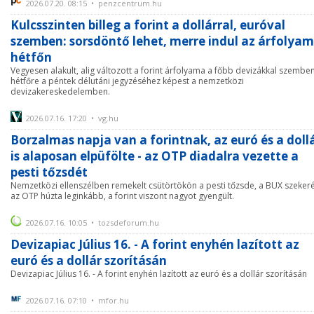
2026.07.20. 08:15 • penzcentrum.hu
Kulcsszinten billeg a forint a dollárral, euróval
szemben: sorsdöntő lehet, merre indul az árfolyam
hétfőn
Vegyesen alakult, alig változott a forint árfolyama a főbb devizákkal szembe
hétfőre a péntek délutáni jegyzéséhez képest a nemzetközi
devizakereskedelemben.
2026.07.16. 17:20 • vg.hu
Borzalmas napja van a forintnak, az euró és a doll
is alaposan elpüfölte - az OTP diadalra vezette a
pesti tőzsdét
Nemzetközi ellenszélben remekelt csütörtökön a pesti tőzsde, a BUX szeker
az OTP húzta leginkább, a forint viszont nagyot gyengült.
2026.07.16. 10:05 • tozsdeforum.hu
Devizapiac Július 16. - A forint enyhén lazított az
euró és a dollár szorításán
Devizapiac Július 16. - A forint enyhén lazított az euró és a dollár szorításán
2026.07.16. 07:10 • mfor.hu