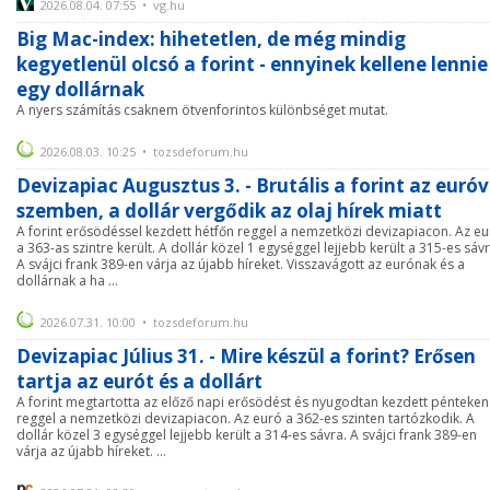
2026.08.04. 07:55 • vg.hu
Big Mac-index: hihetetlen, de még mindig
kegyetlenül olcsó a forint - ennyinek kellene lennie
egy dollárnak
A nyers számítás csaknem ötvenforintos különbséget mutat.
2026.08.03. 10:25 • tozsdeforum.hu
Devizapiac Augusztus 3. - Brutális a forint az euróv
szemben, a dollár vergődik az olaj hírek miatt
A forint erősödéssel kezdett hétfőn reggel a nemzetközi devizapiacon. Az e
a 363-as szintre került. A dollár közel 1 egységgel lejjebb került a 315-es sávr
A svájci frank 389-en várja az újabb híreket. Visszavágott az eurónak és a
dollárnak a ha ...
2026.07.31. 10:00 • tozsdeforum.hu
Devizapiac Július 31. - Mire készül a forint? Erősen
tartja az eurót és a dollárt
A forint megtartotta az előző napi erősödést és nyugodtan kezdett pénteken
reggel a nemzetközi devizapiacon. Az euró a 362-es szinten tartózkodik. A
dollár közel 3 egységgel lejjebb került a 314-es sávra. A svájci frank 389-en
várja az újabb híreket. ...