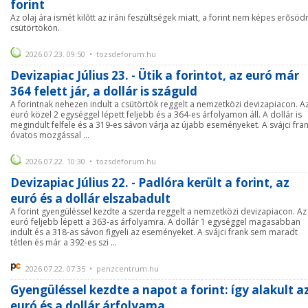
forint
Az olaj ára ismét kilőtt az iráni feszültségek miatt, a forint nem képes erősöd
csütörtökön.
2026.07.23. 09:50 • tozsdeforum.hu
Devizapiac Július 23. - Ütik a forintot, az euró már
364 felett jár, a dollár is száguld
A forintnak nehezen indult a csütörtök reggelt a nemzetközi devizapiacon. A
euró közel 2 egységgel lépett feljebb és a 364-es árfolyamon áll. A dollár is
megindult felfele és a 319-es sávon várja az újabb eseményeket. A svájci fra
óvatos mozgással ...
2026.07.22. 10:30 • tozsdeforum.hu
Devizapiac Július 22. - Padlóra került a forint, az
euró és a dollár elszabadult
A forint gyengüléssel kezdte a szerda reggelt a nemzetközi devizapiacon. Az
euró feljebb lépett a 363-as árfolyamra. A dollár 1 egységgel magasabban
indult és a 318-as sávon figyeli az eseményeket. A svájci frank sem maradt
tétlen és már a 392-es szi ...
2026.07.22. 07:35 • penzcentrum.hu
Gyengüléssel kezdte a napot a forint: így alakult a
euró és a dollár árfolyama