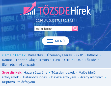
2026. AUGUSZTUS 10. 14:34
Kiemelt témák:
Választás
•
Üzemanyagárak
•
GDP
•
Infláció
•
Kamat
•
Forint
•
Olaj
•
Bitcoin
•
Euro
•
OTP
•
BUX
•
Tőzsde
•
Elemzés
•
Állampapír
Gyorslinkek:
Hazai részvény
•
Tőzsdeindexek
•
Valós idejű
árfolyamok
•
Határidős index
•
Deviza árfolyam
•
Arany árfolyam
•
Kriptovaluta árfolyam