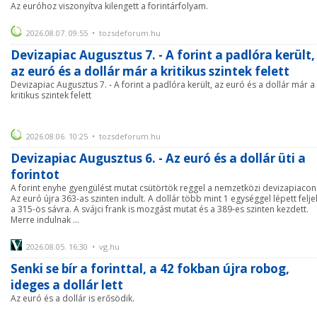
Az euróhoz viszonyítva kilengett a forintárfolyam.
2026.08.07. 09:55 • tozsdeforum.hu
Devizapiac Augusztus 7. - A forint a padlóra került,
az euró és a dollár már a kritikus szintek felett
Devizapiac Augusztus 7. - A forint a padlóra került, az euró és a dollár már a
kritikus szintek felett
2026.08.06. 10:25 • tozsdeforum.hu
Devizapiac Augusztus 6. - Az euró és a dollár üti a
forintot
A forint enyhe gyengülést mutat csütörtök reggel a nemzetközi devizapiacon
Az euró újra 363-as szinten indult. A dollár több mint 1 egységgel lépett felj
a 315-ös sávra. A svájci frank is mozgást mutat és a 389-es szinten kezdett.
Merre indulnak ...
2026.08.05. 16:30 • vg.hu
Senki se bír a forinttal, a 42 fokban újra robog,
ideges a dollár lett
Az euró és a dollár is erősödik.