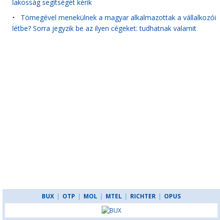
lakosság segítségét kérik
•
Tömegével menekülnek a magyar alkalmazottak a vállalkozói
létbe? Sorra jegyzik be az ilyen cégeket: tudhatnak valamit
BUX
|
OTP
|
MOL
|
MTEL
|
RICHTER
|
OPUS