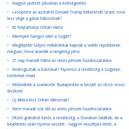
•
Nagyot javított júliusban a költségvetés
•
Lesöpörte az asztalról Donald Trump béketervét Izrael: sose
lesz vége a gázai háborúnak?
•
Itt folytathatja Orbán Viktor
•
Mennyire hangos idén a Sziget?
•
Meglépték! Súlyos milliárdokat kapnak a vidéki repülőterek:
megvan, hova áramlik a rengeteg pénz
•
21 nap maradt hátra az uniós pénzek hazahozatalára
•
Bedrogozták a bulizókat? Nyomoz a rendőrség a Szigeten
történtek miatt
•
Működnek a szankciók: Budapesten is bezárt az olcsó orosz
diszkont
•
Új állása lesz Orbán Viktornak?
•
Nem maradt sok idő az uniós pénzek hazahozatalára
•
Eltűnt gránátot keres a rendőrség: a Dunában találták, de a
bejelentés után nyoma veszett - nagyon veszélyes lehet, a