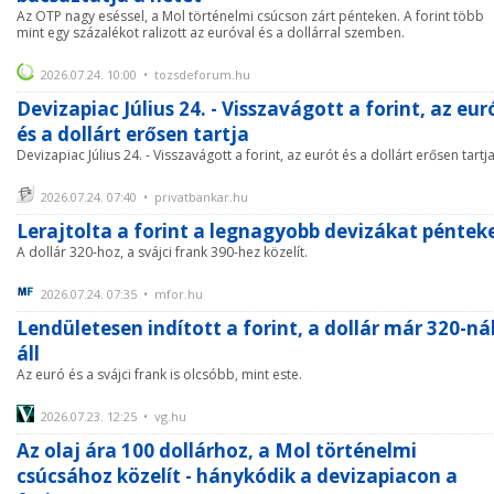
Az OTP nagy eséssel, a Mol történelmi csúcson zárt pénteken. A forint több
mint egy százalékot ralizott az euróval és a dollárral szemben.
2026.07.24. 10:00 • tozsdeforum.hu
Devizapiac Július 24. - Visszavágott a forint, az eur
és a dollárt erősen tartja
Devizapiac Július 24. - Visszavágott a forint, az eurót és a dollárt erősen tartj
2026.07.24. 07:40 • privatbankar.hu
Lerajtolta a forint a legnagyobb devizákat péntek
A dollár 320-hoz, a svájci frank 390-hez közelít.
2026.07.24. 07:35 • mfor.hu
Lendületesen indított a forint, a dollár már 320-ná
áll
Az euró és a svájci frank is olcsóbb, mint este.
2026.07.23. 12:25 • vg.hu
Az olaj ára 100 dollárhoz, a Mol történelmi
csúcsához közelít - hánykódik a devizapiacon a