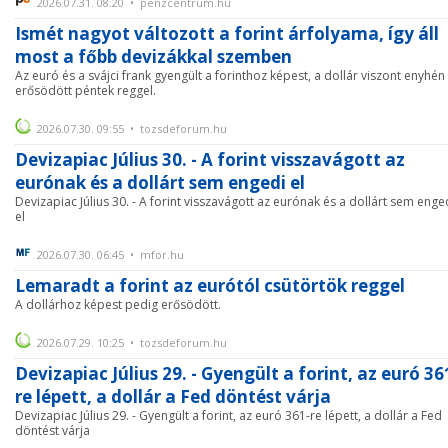
2026.07.31. 08:20 • penzcentrum.hu
Ismét nagyot változott a forint árfolyama, így áll
most a főbb devizákkal szemben
Az euró és a svájci frank gyengült a forinthoz képest, a dollár viszont enyhén
erősödött péntek reggel.
2026.07.30. 09:55 • tozsdeforum.hu
Devizapiac Július 30. - A forint visszavágott az
eurónak és a dollárt sem engedi el
Devizapiac Július 30. - A forint visszavágott az eurónak és a dollárt sem enge
el
2026.07.30. 06:45 • mfor.hu
Lemaradt a forint az eurótól csütörtök reggel
A dollárhoz képest pedig erősödött.
2026.07.29. 10:25 • tozsdeforum.hu
Devizapiac Július 29. - Gyengült a forint, az euró 36
re lépett, a dollár a Fed döntést várja
Devizapiac Július 29. - Gyengült a forint, az euró 361-re lépett, a dollár a Fed
döntést várja