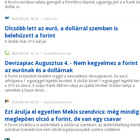
A közös európai valuta gyengült a forinthoz képest, ugyanígy járt a a frank és
dollár is.
2026.08.04. 18:30 • mfor.hu
Olcsóbb lett az euró, a dollárral szemben is
belehúzott a forint
A dollár már 313-nál jár.
2026.08.04. 10:15 • tozsdeforum.hu
Devizapiac Augusztus 4. - Nem kegyelmez a forint
az eurónak és a dollárnak
A forint erősödött kedden reggel a nemzetközi devizapiacon. Az euró
árfolyama 1 egységgel lejjebb kezdett. A dollár közel 1 egységgel lejjebb ker
a 315-es sávra. A svájci frank 389-en várja az újabb híreket. Erősen tartja a
szinteket a hazai deviz ...
2026.08.04. 09:55 • penzcentrum.hu
Ezt árulja el egyetlen Mekis szendvics: még mindig
meglepően olcsó a forint, de van egy csavar
A forint továbbra is alulértékelt a dollárral szemben, az alulértékeltség mért
azonban tizenkét éve nem látott legalacsonyabb szintre csökkent.