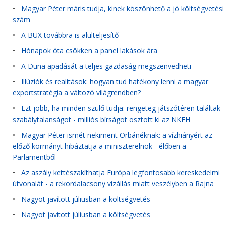
•
Magyar Péter máris tudja, kinek köszönhető a jó költségvetési
szám
•
A BUX továbbra is alulteljesítő
•
Hónapok óta csökken a panel lakások ára
•
A Duna apadását a teljes gazdaság megszenvedheti
•
Illúziók és realitások: hogyan tud hatékony lenni a magyar
exportstratégia a változó világrendben?
•
Ezt jobb, ha minden szülő tudja: rengeteg játszótéren találtak
szabálytalanságot - milliós bírságot osztott ki az NKFH
•
Magyar Péter ismét nekiment Orbánéknak: a vízhiányért az
előző kormányt hibáztatja a miniszterelnök - élőben a
Parlamentből
•
Az aszály kettészakíthatja Európa legfontosabb kereskedelmi
útvonalát - a rekordalacsony vízállás miatt veszélyben a Rajna
•
Nagyot javított júliusban a költségvetés
•
Nagyot javított júliusban a költségvetés