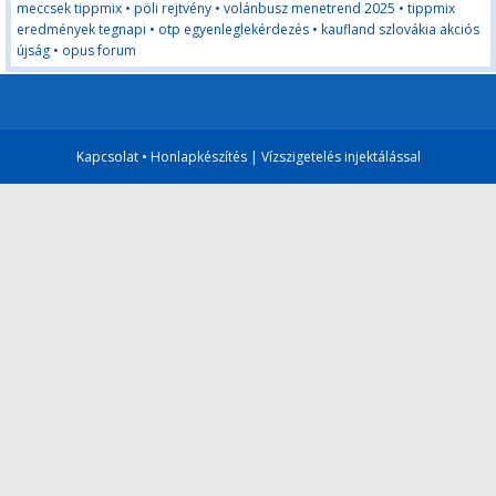
meccsek tippmix
•
pöli rejtvény
•
volánbusz menetrend 2025
•
tippmix
eredmények tegnapi
•
otp egyenleglekérdezés
•
kaufland szlovákia akciós
újság
•
opus forum
Kapcsolat
•
Honlapkészítés
|
Vízszigetelés injektálással