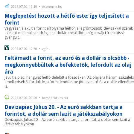
2026.07.20. 19:10 • economx.hu
Meglepetést hozott a hétfő este: így teljesített a
forint
Vegyesen alakult a forint árfolyama hétfőn a legfontosabb devizákkal szemb
az euró minimálisan drágult, a dollár erősödött, míg a svájci frank kissé
gyengült.
2026.07.20. 12:30 • vg.hu
Feltámadt a forint, az euró és a dollár is olcsóbb -
megkönnyebbültek a befektetők, lefordult az olaj
ára
Javult a piaci hangulat hétfő délelőtt a tőzsdéken. Az olaj ára három százalék
emelkedséből fordult le, a forint lendületbe jött az euró és a dollár ellenébe
is.
2026.07.20. 09:40 • tozsdeforum.hu
Devizapiac Július 20. - Az euró sakkban tartja a
forintot, a dollár sem lazít a játékszabályokon
Devizapiac Július 20. - Az euró sakkban tartja a forintot, a dollár sem lazít a
játékszabályokon