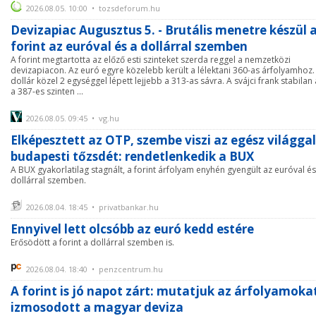
2026.08.05. 10:00 • tozsdeforum.hu
Devizapiac Augusztus 5. - Brutális menetre készül 
forint az euróval és a dollárral szemben
A forint megtartotta az előző esti szinteket szerda reggel a nemzetközi
devizapiacon. Az euró egyre közelebb került a lélektani 360-as árfolyamhoz.
dollár közel 2 egységgel lépett lejjebb a 313-as sávra. A svájci frank stabilan 
a 387-es szinten ...
2026.08.05. 09:45 • vg.hu
Elképesztett az OTP, szembe viszi az egész világgal
budapesti tőzsdét: rendetlenkedik a BUX
A BUX gyakorlatilag stagnált, a forint árfolyam enyhén gyengült az euróval és
dollárral szemben.
2026.08.04. 18:45 • privatbankar.hu
Ennyivel lett olcsóbb az euró kedd estére
Erősödött a forint a dollárral szemben is.
2026.08.04. 18:40 • penzcentrum.hu
A forint is jó napot zárt: mutatjuk az árfolyamoka
izmosodott a magyar deviza