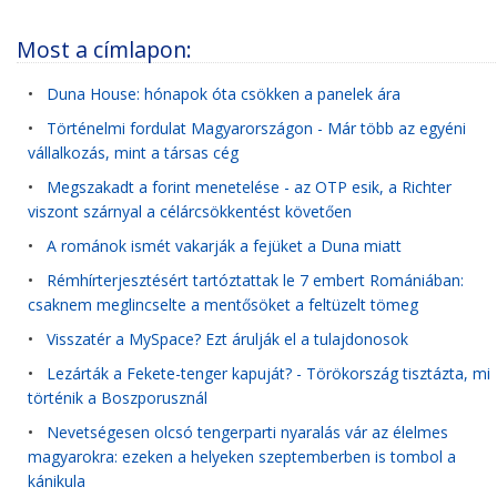
Most a címlapon:
•
Duna House: hónapok óta csökken a panelek ára
•
Történelmi fordulat Magyarországon - Már több az egyéni
vállalkozás, mint a társas cég
•
Megszakadt a forint menetelése - az OTP esik, a Richter
viszont szárnyal a célárcsökkentést követően
•
A románok ismét vakarják a fejüket a Duna miatt
•
Rémhírterjesztésért tartóztattak le 7 embert Romániában:
csaknem meglincselte a mentősöket a feltüzelt tömeg
•
Visszatér a MySpace? Ezt árulják el a tulajdonosok
•
Lezárták a Fekete-tenger kapuját? - Törökország tisztázta, mi
történik a Boszporusznál
•
Nevetségesen olcsó tengerparti nyaralás vár az élelmes
magyarokra: ezeken a helyeken szeptemberben is tombol a
kánikula