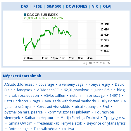
DAX
|
FTSE
|
S&P 500
|
DOW JONES
|
VIX
|
OLAJ
Népszerű tartalmak
AGLstockforecast
•
coverage
•
a verseny vege
•
Ponyvaregny
•
David
Blair
•
fancybox
•
ASMonacoFC
•
62,01,nAyAhwzj
•
Jurica Pršir
•
blog
•
aiszkhlosz euaeon
•
ASALocalRun
•
nett minimlbr sszege
•
149(1)
•
Petri Lindroos
•
tags
•
AvaTrade withdrawal methods
•
Billy Porter
•
A
galamb szárnyai
•
Kovcs aut visszaklds
•
utcai kapunyit
•
Szul
•
pygmalion mrs. pearce
•
kormnytisztviseli jubileum
•
Fourashion
vlemnyek
•
KatharineHepburn
•
Marija Euzebija Drakovi
•
Tpegysg vtsz
•
Gmina Owicim
•
fresenius kabi lenyvllalatok
•
Beyonce onlyfans lyrics
•
Botman age
•
Tuja wikipédia
•
ra tirsa