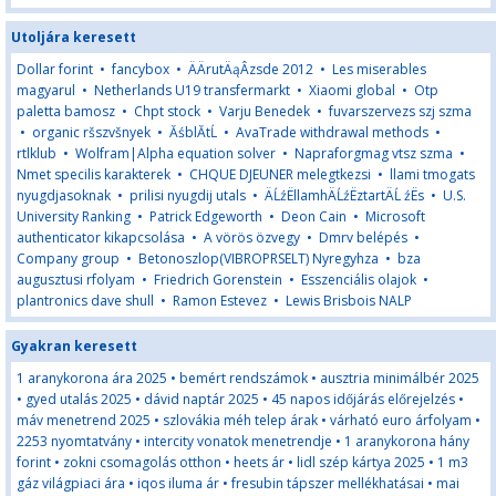
Utoljára keresett
Dollar forint
•
fancybox
•
ÄÄrutÄąÂzsde 2012
•
Les miserables
magyarul
•
Netherlands U19 transfermarkt
•
Xiaomi global
•
Otp
paletta bamosz
•
Chpt stock
•
Varju Benedek
•
fuvarszervezs szj szma
•
organic ršszvšnyek
•
ĂśblĂ­tĹ
•
AvaTrade withdrawal methods
•
rtlklub
•
Wolfram|Alpha equation solver
•
Napraforgmag vtsz szma
•
Nmet specilis karakterek
•
CHQUE DJEUNER melegtkezsi
•
llami tmogats
nyugdjasoknak
•
prilisi nyugdij utals
•
ÄĹźËllamhÄĹźËztartÄĹ źËs
•
U.S.
University Ranking
•
Patrick Edgeworth
•
Deon Cain
•
Microsoft
authenticator kikapcsolása
•
A vörös özvegy
•
Dmrv belépés
•
Company group
•
Betonoszlop(VIBROPRSELT) Nyregyhza
•
bza
augusztusi rfolyam
•
Friedrich Gorenstein
•
Esszenciális olajok
•
plantronics dave shull
•
Ramon Estevez
•
Lewis Brisbois NALP
Gyakran keresett
1 aranykorona ára 2025
•
bemért rendszámok
•
ausztria minimálbér 2025
•
gyed utalás 2025
•
dávid naptár 2025
•
45 napos időjárás előrejelzés
•
máv menetrend 2025
•
szlovákia méh telep árak
•
várható euro árfolyam
•
2253 nyomtatvány
•
intercity vonatok menetrendje
•
1 aranykorona hány
forint
•
zokni csomagolás otthon
•
heets ár
•
lidl szép kártya 2025
•
1 m3
gáz világpiaci ára
•
iqos iluma ár
•
fresubin tápszer mellékhatásai
•
mai