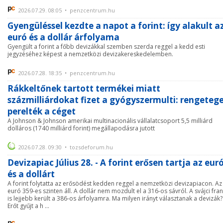
2026.07.29. 08:05 • penzcentrum.hu
Gyengüléssel kezdte a napot a forint: így alakult a
euró és a dollár árfolyama
Gyengült a forint a főbb devizákkal szemben szerda reggel a kedd esti
jegyzéséhez képest a nemzetközi devizakereskedelemben.
2026.07.28. 18:35 • penzcentrum.hu
Rákkeltőnek tartott termékei miatt
százmilliárdokat fizet a gyógyszermulti: rengeteg
perelték a céget
A Johnson & Johnson amerikai multinacionális vállalatcsoport 5,5 milliárd
dolláros (1740 milliárd forint) megállapodásra jutott
2026.07.28. 09:30 • tozsdeforum.hu
Devizapiac Július 28. - A forint erősen tartja az eur
és a dollárt
A forint folytatta az erősödést kedden reggel a nemzetközi devizapiacon. Az
euró 359-es szinten áll. A dollár nem mozdult el a 316-os sávról. A svájci fra
is lejjebb került a 386-os árfolyamra. Ma milyen irányt választanak a devizák?
Erőt gyűjt a h ...