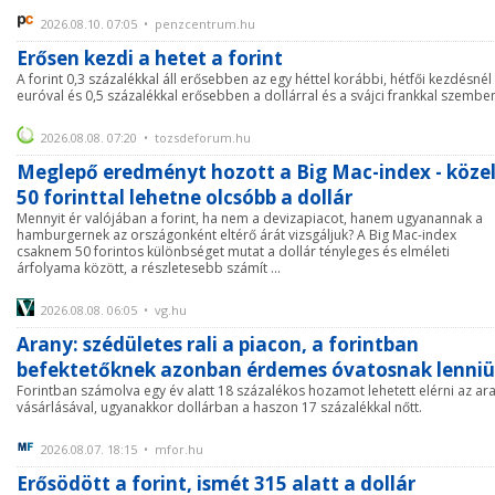
2026.08.10. 07:05 • penzcentrum.hu
Erősen kezdi a hetet a forint
A forint 0,3 százalékkal áll erősebben az egy héttel korábbi, hétfői kezdésnél
euróval és 0,5 százalékkal erősebben a dollárral és a svájci frankkal szembe
2026.08.08. 07:20 • tozsdeforum.hu
Meglepő eredményt hozott a Big Mac-index - köze
50 forinttal lehetne olcsóbb a dollár
Mennyit ér valójában a forint, ha nem a devizapiacot, hanem ugyanannak a
hamburgernek az országonként eltérő árát vizsgáljuk? A Big Mac-index
csaknem 50 forintos különbséget mutat a dollár tényleges és elméleti
árfolyama között, a részletesebb számít ...
2026.08.08. 06:05 • vg.hu
Arany: szédületes rali a piacon, a forintban
befektetőknek azonban érdemes óvatosnak lenni
Forintban számolva egy év alatt 18 százalékos hozamot lehetett elérni az ar
vásárlásával, ugyanakkor dollárban a haszon 17 százalékkal nőtt.
2026.08.07. 18:15 • mfor.hu
Erősödött a forint, ismét 315 alatt a dollár