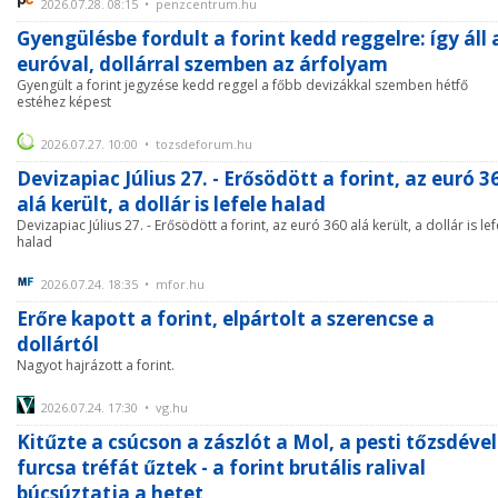
2026.07.28. 08:15 • penzcentrum.hu
Gyengülésbe fordult a forint kedd reggelre: így áll 
euróval, dollárral szemben az árfolyam
Gyengült a forint jegyzése kedd reggel a főbb devizákkal szemben hétfő
estéhez képest
2026.07.27. 10:00 • tozsdeforum.hu
Devizapiac Július 27. - Erősödött a forint, az euró 3
alá került, a dollár is lefele halad
Devizapiac Július 27. - Erősödött a forint, az euró 360 alá került, a dollár is lef
halad
2026.07.24. 18:35 • mfor.hu
Erőre kapott a forint, elpártolt a szerencse a
dollártól
Nagyot hajrázott a forint.
2026.07.24. 17:30 • vg.hu
Kitűzte a csúcson a zászlót a Mol, a pesti tőzsdével
furcsa tréfát űztek - a forint brutális ralival
búcsúztatja a hetet