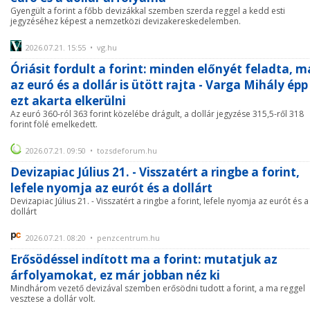
Gyengült a forint a főbb devizákkal szemben szerda reggel a kedd esti
jegyzéséhez képest a nemzetközi devizakereskedelemben.
2026.07.21. 15:55 • vg.hu
Óriásit fordult a forint: minden előnyét feladta, m
az euró és a dollár is ütött rajta - Varga Mihály épp
ezt akarta elkerülni
Az euró 360-ról 363 forint közelébe drágult, a dollár jegyzése 315,5-ről 318
forint fölé emelkedett.
2026.07.21. 09:50 • tozsdeforum.hu
Devizapiac Július 21. - Visszatért a ringbe a forint,
lefele nyomja az eurót és a dollárt
Devizapiac Július 21. - Visszatért a ringbe a forint, lefele nyomja az eurót és a
dollárt
2026.07.21. 08:20 • penzcentrum.hu
Erősödéssel indított ma a forint: mutatjuk az
árfolyamokat, ez már jobban néz ki
Mindhárom vezető devizával szemben erősödni tudott a forint, a ma reggel
vesztese a dollár volt.