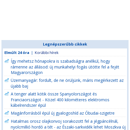
Legnépszerűbb cikkek
Elmúlt 24 óra
|
Korábbi hírek
Így mehetsz hónapokra is szabadságra anélkül, hogy
rámenne az állásod: új munkahelyi fogás ütötte fel a fejét
Magyarországon
Üzemanyagár: fordult, de ne örüljünk, máris megérkezett az
újabb baj
A tenger alatt kötik össze Spanyolországot és
Franciaországot - Közel 400 kilométeres elektromos
kábelrendszer épül
Magánforrásból épül új gyalogoshíd az Óbudai-szigetre
Hatalmas orosz olajkonvoj sorakozott fel a jégpáncélnál,
nyolcmillió hordó a tét - az Északi-sarkvidék lehet Moszkva új