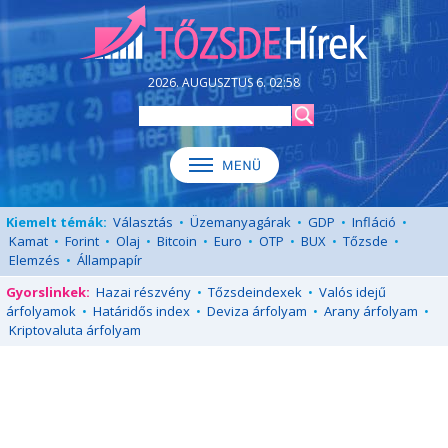
2026. AUGUSZTUS 6. 02:58
Kiemelt témák:
Választás
•
Üzemanyagárak
•
GDP
•
Infláció
•
Kamat
•
Forint
•
Olaj
•
Bitcoin
•
Euro
•
OTP
•
BUX
•
Tőzsde
•
Elemzés
•
Állampapír
Gyorslinkek:
Hazai részvény
•
Tőzsdeindexek
•
Valós idejű
árfolyamok
•
Határidős index
•
Deviza árfolyam
•
Arany árfolyam
•
Kriptovaluta árfolyam