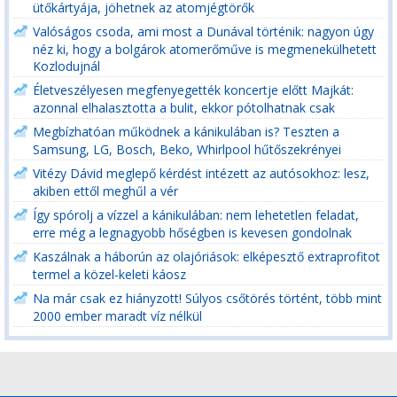
ütőkártyája, jöhetnek az atomjégtörők
Valóságos csoda, ami most a Dunával történik: nagyon úgy
néz ki, hogy a bolgárok atomerőműve is megmenekülhetett
Kozlodujnál
Életveszélyesen megfenyegették koncertje előtt Majkát:
azonnal elhalasztotta a bulit, ekkor pótolhatnak csak
Megbízhatóan működnek a kánikulában is? Teszten a
Samsung, LG, Bosch, Beko, Whirlpool hűtőszekrényei
Vitézy Dávid meglepő kérdést intézett az autósokhoz: lesz,
akiben ettől meghűl a vér
Így spórolj a vízzel a kánikulában: nem lehetetlen feladat,
erre még a legnagyobb hőségben is kevesen gondolnak
Kaszálnak a háborún az olajóriások: elképesztő extraprofitot
termel a közel-keleti káosz
Na már csak ez hiányzott! Súlyos csőtörés történt, több mint
2000 ember maradt víz nélkül