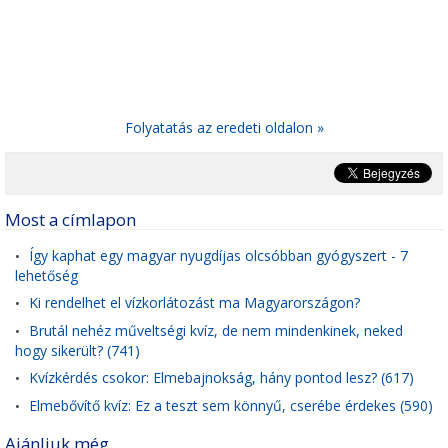
Folyatatás az eredeti oldalon »
Most a címlapon
Így kaphat egy magyar nyugdíjas olcsóbban gyógyszert - 7
•
lehetőség
Ki rendelhet el vízkorlátozást ma Magyarországon?
•
Brutál nehéz műveltségi kvíz, de nem mindenkinek, neked
•
hogy sikerült? (741)
Kvízkérdés csokor: Elmebajnokság, hány pontod lesz? (617)
•
Elmebővítő kvíz: Ez a teszt sem könnyű, cserébe érdekes (590)
•
Ajánljuk még