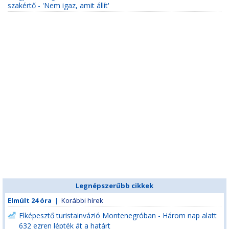
szakértő - 'Nem igaz, amit állít'
Legnépszerűbb cikkek
Elmúlt 24 óra
|
Korábbi hírek
Elképesztő turistainvázió Montenegróban - Három nap alatt
632 ezren lépték át a határt