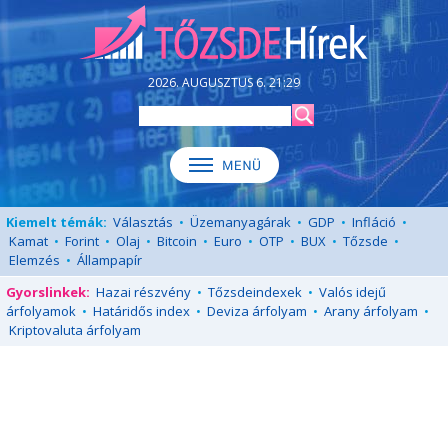
2026. AUGUSZTUS 6. 21:29
Kiemelt témák:
Választás
•
Üzemanyagárak
•
GDP
•
Infláció
•
Kamat
•
Forint
•
Olaj
•
Bitcoin
•
Euro
•
OTP
•
BUX
•
Tőzsde
•
Elemzés
•
Állampapír
Gyorslinkek:
Hazai részvény
•
Tőzsdeindexek
•
Valós idejű
árfolyamok
•
Határidős index
•
Deviza árfolyam
•
Arany árfolyam
•
Kriptovaluta árfolyam