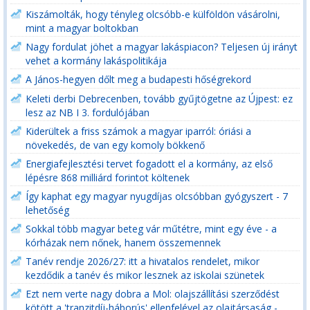
Kiszámolták, hogy tényleg olcsóbb-e külföldön vásárolni,
mint a magyar boltokban
Nagy fordulat jöhet a magyar lakáspiacon? Teljesen új irányt
vehet a kormány lakáspolitikája
A János-hegyen dőlt meg a budapesti hőségrekord
Keleti derbi Debrecenben, tovább gyűjtögetne az Újpest: ez
lesz az NB I 3. fordulójában
Kiderültek a friss számok a magyar iparról: óriási a
növekedés, de van egy komoly bökkenő
Energiafejlesztési tervet fogadott el a kormány, az első
lépésre 868 milliárd forintot költenek
Így kaphat egy magyar nyugdíjas olcsóbban gyógyszert - 7
lehetőség
Sokkal több magyar beteg vár műtétre, mint egy éve - a
kórházak nem nőnek, hanem összemennek
Tanév rendje 2026/27: itt a hivatalos rendelet, mikor
kezdődik a tanév és mikor lesznek az iskolai szünetek
Ezt nem verte nagy dobra a Mol: olajszállítási szerződést
kötött a 'tranzitdíj-háborús' ellenfelével az olajtársaság -