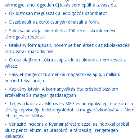
vármegye, ahol egyetlen új lakás sem épült a tavasz óta
Ők biztosan megússzák a ledolgozós szombatot
•
Elszabadult az euró: csúnyán elhasalt a forint
•
Sok család várja: kiderültek a 100 ezres iskolakezdési
•
támogatás részletei
Utalvány formájában, novemberben érkezik az iskolakezdési
•
támogatás második fele
Orosz olajfinomítókra csaptak le az ukránok, nem késett a
•
válasz
EasyJet megerősíti: amerikai magántőkealap 6,6 milliárd
•
euróért felvásárolja
Kapitány István: A kormányváltás óta erősödő bizalom
•
érzékelhető a magyar gazdaságban
Teljes a káosz az M6-os és M87-es autópálya építése körül: a
•
térség képviselője belebonyolódott a magyarázkodásába - 'Nem
lett teljesen leállítva'
Vérlázító incidens a Ryanair járatán: ezzel az indokkal próbál
•
plusz pénzt lehúzni az utasokról a társaság - rengetegen
kiakadtak