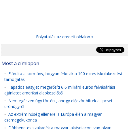
Folyatatás az eredeti oldalon »
Most a címlapon
Elárulta a kormány, hogyan érkezik a 100 ezres iskolakezdési
•
támogatás
Fapados easyJet megerősíti 6,6 milliárd eurós felvásárlási
•
ajánlatot amerikai alapkezelőtől
Nem egészen úgy történt, ahogy először hitték a lipcsei
•
drónügyről
Az extrém hőség ellenére is Európa élén a magyar
•
csemegekukorica
Döbbenetes szakadék a magyar lakáspiacon: van olyan
•