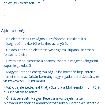
be az így keletkezett űrt
•
•
•
Ajánljuk még
Bejelentette az Országos Tisztifőorvos: csökkentik a
•
hőségriadót - ekkortól érkezhet az enyülés
Gajdos László bejelentette: vasszigorral sújtanak le erre a
•
fontos területre
Hivatalos: bejelentette a spanyol csapat a magyar válogatott
•
kapus leigazolását
Magyar Péter az energiaválság kellős közepén bejelentette:
•
nemet mond az Orbán-kormány nagy ingatlanberuházására, és
visszakövetel 300 milliárdot
Vučić bejelentette: leállíthatja Szerbia a Mol leendő finomítóját
•
a Duna vízállása miatt
Óriásit tévedett Magyar Péter, amikor bejelentette
•
Magyarországnak az áramkorlátozásokat? Darabokra szedte a