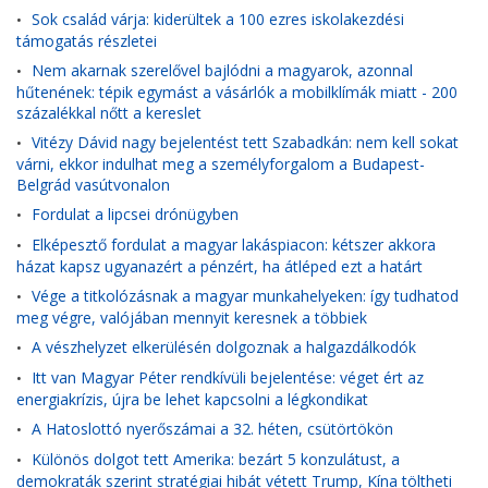
Sok család várja: kiderültek a 100 ezres iskolakezdési
•
támogatás részletei
Nem akarnak szerelővel bajlódni a magyarok, azonnal
•
hűtenének: tépik egymást a vásárlók a mobilklímák miatt - 200
százalékkal nőtt a kereslet
Vitézy Dávid nagy bejelentést tett Szabadkán: nem kell sokat
•
várni, ekkor indulhat meg a személyforgalom a Budapest-
Belgrád vasútvonalon
Fordulat a lipcsei drónügyben
•
Elképesztő fordulat a magyar lakáspiacon: kétszer akkora
•
házat kapsz ugyanazért a pénzért, ha átléped ezt a határt
Vége a titkolózásnak a magyar munkahelyeken: így tudhatod
•
meg végre, valójában mennyit keresnek a többiek
A vészhelyzet elkerülésén dolgoznak a halgazdálkodók
•
Itt van Magyar Péter rendkívüli bejelentése: véget ért az
•
energiakrízis, újra be lehet kapcsolni a légkondikat
A Hatoslottó nyerőszámai a 32. héten, csütörtökön
•
Különös dolgot tett Amerika: bezárt 5 konzulátust, a
•
demokraták szerint stratégiai hibát vétett Trump, Kína töltheti