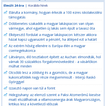
Elmúlt 24 óra
|
Korábbi hírek
Elárulta a kormány, hogyan érkezik a 100 ezres iskolakezdési
támogatás
Döbbenetes szakadék a magyar lakáspiacon: van olyan
vármegye, ahol egyetlen új lakás sem épült a tavasz óta
Elképesztő fordulat a magyar lakáspiacon: kétszer akkora
házat kapsz ugyanazért a pénzért, ha átléped ezt a határt
Az extrém hőség ellenére is Európa élén a magyar
csemegekukorica
Látványos, élő tesztlabort épített az Auchan: elmondták, hol
várnak 30 százalékos forgalomnövekedést - a vásárlókon
múlhat minden
Olcsóbb lesz a zöldség és a gyümölcs, de a magyar
kukoricaföldek nagy része megsemmisült - Interjú Raskó
Györggyel
Izzasztó napon van túl a forint
Hidegzuhany: az elemző szerint a Paksi Atomerőmű kiesése
miatt elszállhatnak a villamosenergia-árak Magyarországon,
kritikus lesz a következő időszak