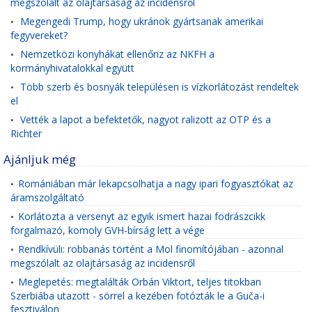
megszólalt az olajtársaság az incidensről
Megengedi Trump, hogy ukránok gyártsanak amerikai
•
fegyvereket?
Nemzetközi konyhákat ellenőriz az NKFH a
•
kormányhivatalokkal együtt
Több szerb és bosnyák településen is vízkorlátozást rendeltek
•
el
Vették a lapot a befektetők, nagyot ralizott az OTP és a
•
Richter
Ajánljuk még
Romániában már lekapcsolhatja a nagy ipari fogyasztókat az
•
áramszolgáltató
Korlátozta a versenyt az egyik ismert hazai fodrászcikk
•
forgalmazó, komoly GVH-bírság lett a vége
Rendkívüli: robbanás történt a Mol finomítójában - azonnal
•
megszólalt az olajtársaság az incidensről
Meglepetés: megtalálták Orbán Viktort, teljes titokban
•
Szerbiába utazott - sörrel a kezében fotózták le a Guča-i
fesztiválon