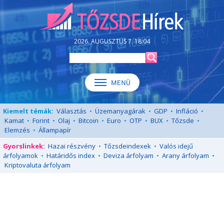
2026. AUGUSZTUS 7. 18:04
Kiemelt témák:
Választás
•
Üzemanyagárak
•
GDP
•
Infláció
•
Kamat
•
Forint
•
Olaj
•
Bitcoin
•
Euro
•
OTP
•
BUX
•
Tőzsde
•
Elemzés
•
Állampapír
Gyorslinkek:
Hazai részvény
•
Tőzsdeindexek
•
Valós idejű
árfolyamok
•
Határidős index
•
Deviza árfolyam
•
Arany árfolyam
•
Kriptovaluta árfolyam