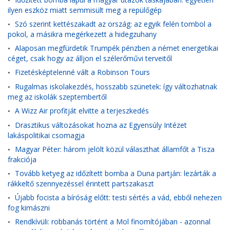
•
ilyen eszköz miatt semmisült meg a repülőgép
Szó szerint kettészakadt az ország: az egyik felén tombol a
•
pokol, a másikra megérkezett a hidegzuhany
Alaposan megfürdetik Trumpék pénzben a német energetikai
•
céget, csak hogy az álljon el szélerőművi terveitől
Fizetésképtelenné vált a Robinson Tours
•
Rugalmas iskolakezdés, hosszabb szünetek: így változhatnak
•
meg az iskolák szeptembertől
A Wizz Air profitját elvitte a terjeszkedés
•
Drasztikus változásokat hozna az Egyensúly Intézet
•
lakáspolitikai csomagja
Magyar Péter: három jelölt közül választhat államfőt a Tisza
•
frakciója
Tovább ketyeg az időzített bomba a Duna partján: lezárták a
•
rákkeltő szennyezéssel érintett partszakaszt
Újabb focista a bíróság előtt: testi sértés a vád, ebből nehezen
•
fog kimászni
Rendkívüli: robbanás történt a Mol finomítójában - azonnal
•