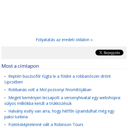
Folyatatás az eredeti oldalon »
Most a címlapon
Reptéri buszsofőr rúgta le a földre a robbanószer-drónt
•
Lipcsében
Robbanás volt a Mol pozsonyi finomítójában
•
Megint keményen lecsapott a versenyhivatal egy webshopra:
•
súlyos milliókba került a trükközésük
Halvány esély van arra, hogy hétfőn újraindulhat még egy
•
paksi turbina
Fizetésképtelenné vált a Robinson Tours
•