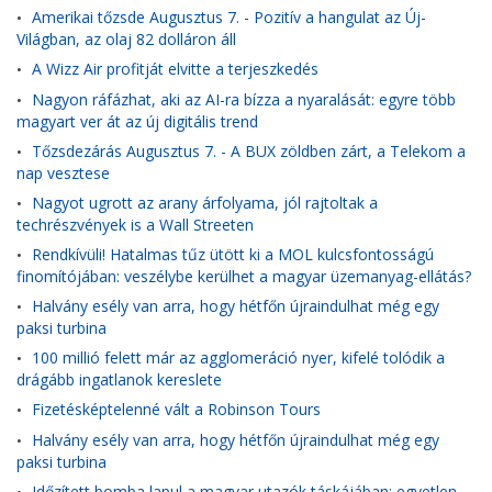
Amerikai tőzsde Augusztus 7. - Pozitív a hangulat az Új-
•
Világban, az olaj 82 dolláron áll
A Wizz Air profitját elvitte a terjeszkedés
•
Nagyon ráfázhat, aki az AI-ra bízza a nyaralását: egyre több
•
magyart ver át az új digitális trend
Tőzsdezárás Augusztus 7. - A BUX zöldben zárt, a Telekom a
•
nap vesztese
Nagyot ugrott az arany árfolyama, jól rajtoltak a
•
techrészvények is a Wall Streeten
Rendkívüli! Hatalmas tűz ütött ki a MOL kulcsfontosságú
•
finomítójában: veszélybe kerülhet a magyar üzemanyag-ellátás?
Halvány esély van arra, hogy hétfőn újraindulhat még egy
•
paksi turbina
100 millió felett már az agglomeráció nyer, kifelé tolódik a
•
drágább ingatlanok kereslete
Fizetésképtelenné vált a Robinson Tours
•
Halvány esély van arra, hogy hétfőn újraindulhat még egy
•
paksi turbina
Időzített bomba lapul a magyar utazók táskájában: egyetlen