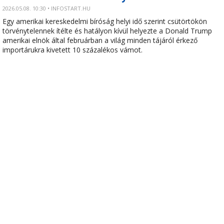
2026.05.08. 10:30 • INFOSTART.HU
Egy amerikai kereskedelmi bíróság helyi idő szerint csütörtökön
törvénytelennek ítélte és hatályon kívül helyezte a Donald Trump
amerikai elnök által februárban a világ minden tájáról érkező
importárukra kivetett 10 százalékos vámot.