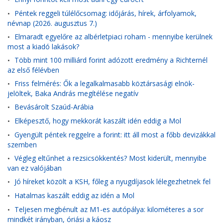
Péntek reggeli túlélőcsomag: időjárás, hírek, árfolyamok,
•
névnap (2026. augusztus 7.)
Elmaradt egyelőre az albérletpiaci roham - mennyibe kerülnek
•
most a kiadó lakások?
Több mint 100 milliárd forint adózott eredmény a Richternél
•
az első félévben
Friss felmérés: Ők a legalkalmasabb köztársasági elnök-
•
jelöltek, Baka András megítélése negatív
Bevásárolt Szaúd-Arábia
•
Elképesztő, hogy mekkorát kaszált idén eddig a Mol
•
Gyengült péntek reggelre a forint: itt áll most a főbb devizákkal
•
szemben
Végleg eltűnhet a rezsicsökkentés? Most kiderült, mennyibe
•
van ez valójában
Jó híreket közölt a KSH, főleg a nyugdíjasok lélegezhetnek fel
•
Hatalmas kaszált eddig az idén a Mol
•
Teljesen megbénult az M1-es autópálya: kilométeres a sor
•
mindkét irányban, óriási a káosz