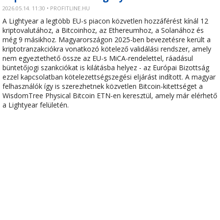
2026.05.14. 11:30 • PROFITLINE.HU
A Lightyear a legtöbb EU-s piacon közvetlen hozzáférést kínál 12
kriptovalutához, a Bitcoinhoz, az Ethereumhoz, a Solanához és
még 9 másikhoz. Magyarországon 2025-ben bevezetésre került a
kriptotranzakciókra vonatkozó kötelező validálási rendszer, amely
nem egyeztethető össze az EU-s MiCA-rendelettel, ráadásul
büntetőjogi szankciókat is kilátásba helyez - az Európai Bizottság
ezzel kapcsolatban kötelezettségszegési eljárást indított. A magyar
felhasználók így is szerezhetnek közvetlen Bitcoin-kitettséget a
WisdomTree Physical Bitcoin ETN-en keresztül, amely már elérhető
a Lightyear felületén.