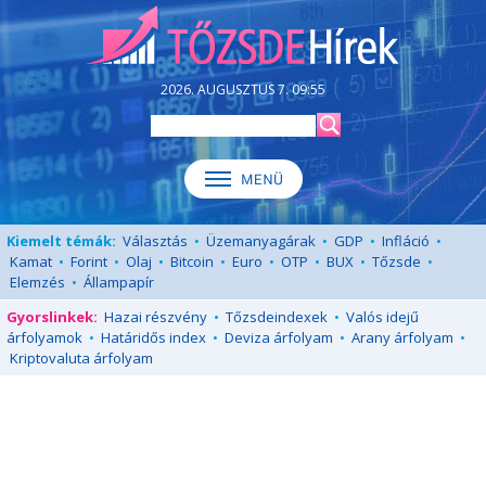
2026. AUGUSZTUS 7. 09:55
Kiemelt témák:
Választás
•
Üzemanyagárak
•
GDP
•
Infláció
•
Kamat
•
Forint
•
Olaj
•
Bitcoin
•
Euro
•
OTP
•
BUX
•
Tőzsde
•
Elemzés
•
Állampapír
Gyorslinkek:
Hazai részvény
•
Tőzsdeindexek
•
Valós idejű
árfolyamok
•
Határidős index
•
Deviza árfolyam
•
Arany árfolyam
•
Kriptovaluta árfolyam