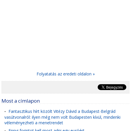
Folyatatás az eredeti oldalon »
Most a címlapon
Fantasztikus hírt közölt Vitézy Dávid a Budapest-Belgrád
•
vasútvonalról: ilyen még nem volt Budapesten kívül, mindenki
véleményezheti a menetrendet
Ennyi forintot kell most adni egy euróért
•