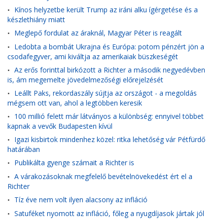
Kínos helyzetbe került Trump az iráni alku ígérgetése és a
•
készlethiány miatt
Meglepő fordulat az áraknál, Magyar Péter is reagált
•
Ledobta a bombát Ukrajna és Európa: potom pénzért jön a
•
csodafegyver, ami kiváltja az amerikaiak büszkeségét
Az erős forinttal birkózott a Richter a második negyedévben
•
is, ám megemelte jövedelmezőségi előrejelzését
Leállt Paks, rekordaszály sújtja az országot - a megoldás
•
mégsem ott van, ahol a legtöbben keresik
100 millió felett már látványos a különbség: ennyivel többet
•
kapnak a vevők Budapesten kívül
Igazi kisbirtok mindenhez közel: ritka lehetőség vár Pétfürdő
•
határában
Publikálta gyenge számait a Richter is
•
A várakozásoknak megfelelő bevételnövekedést ért el a
•
Richter
Tíz éve nem volt ilyen alacsony az infláció
•
Satuféket nyomott az infláció, főleg a nyugdíjasok jártak jól
•