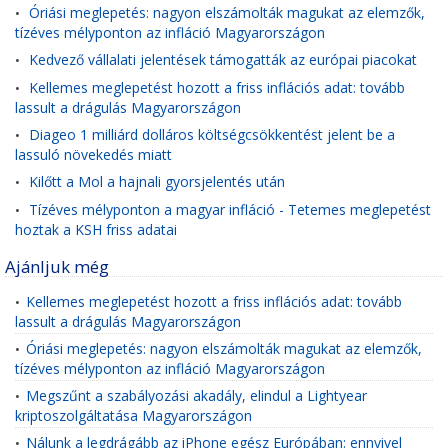
Óriási meglepetés: nagyon elszámolták magukat az elemzők,
•
tízéves mélyponton az infláció Magyarországon
Kedvező vállalati jelentések támogatták az európai piacokat
•
Kellemes meglepetést hozott a friss inflációs adat: tovább
•
lassult a drágulás Magyarországon
Diageo 1 milliárd dolláros költségcsökkentést jelent be a
•
lassuló növekedés miatt
Kilőtt a Mol a hajnali gyorsjelentés után
•
Tízéves mélyponton a magyar infláció - Tetemes meglepetést
•
hoztak a KSH friss adatai
Ajánljuk még
Kellemes meglepetést hozott a friss inflációs adat: tovább
•
lassult a drágulás Magyarországon
Óriási meglepetés: nagyon elszámolták magukat az elemzők,
•
tízéves mélyponton az infláció Magyarországon
Megszűnt a szabályozási akadály, elindul a Lightyear
•
kriptoszolgáltatása Magyarországon
Nálunk a legdrágább az iPhone egész Európában: ennyivel
•