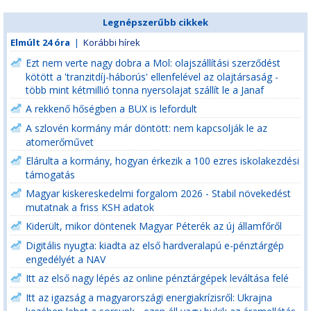
Legnépszerűbb cikkek
Elmúlt 24 óra
|
Korábbi hírek
Ezt nem verte nagy dobra a Mol: olajszállítási szerződést
kötött a 'tranzitdíj-háborús' ellenfelével az olajtársaság -
több mint kétmillió tonna nyersolajat szállít le a Janaf
A rekkenő hőségben a BUX is lefordult
A szlovén kormány már döntött: nem kapcsolják le az
atomerőművet
Elárulta a kormány, hogyan érkezik a 100 ezres iskolakezdési
támogatás
Magyar kiskereskedelmi forgalom 2026 - Stabil növekedést
mutatnak a friss KSH adatok
Kiderült, mikor döntenek Magyar Péterék az új államfőről
Digitális nyugta: kiadta az első hardveralapú e-pénztárgép
engedélyét a NAV
Itt az első nagy lépés az online pénztárgépek leváltása felé
Itt az igazság a magyarországi energiakrízisről: Ukrajna