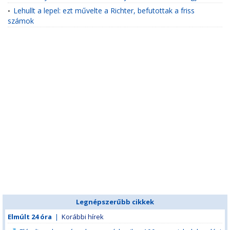
Lehullt a lepel: ezt művelte a Richter, befutottak a friss
•
számok
Legnépszerűbb cikkek
Elmúlt 24 óra
|
Korábbi hírek