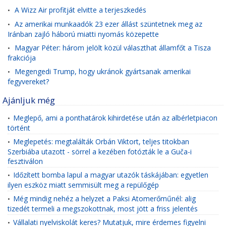
A Wizz Air profitját elvitte a terjeszkedés
•
Az amerikai munkaadók 23 ezer állást szüntetnek meg az
•
Iránban zajló háború miatti nyomás közepette
Magyar Péter: három jelölt közül választhat államfőt a Tisza
•
frakciója
Megengedi Trump, hogy ukránok gyártsanak amerikai
•
fegyvereket?
Ajánljuk még
Meglepő, ami a ponthatárok kihirdetése után az albérletpiacon
•
történt
Meglepetés: megtalálták Orbán Viktort, teljes titokban
•
Szerbiába utazott - sörrel a kezében fotózták le a Guča-i
fesztiválon
Időzített bomba lapul a magyar utazók táskájában: egyetlen
•
ilyen eszköz miatt semmisült meg a repülőgép
Még mindig nehéz a helyzet a Paksi Atomerőműnél: alig
•
tizedét termeli a megszokottnak, most jött a friss jelentés
Vállalati nyelviskolát keres? Mutatjuk, mire érdemes figyelni
•