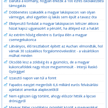
Elárulta a kormány, hogyan érkezik a 100 ezres iskolakezdési
támogatás
Döbbenetes szakadék a magyar lakáspiacon: van olyan
vármegye, ahol egyetlen új lakás sem épült a tavasz óta
Elképesztő fordulat a magyar lakáspiacon: kétszer akkora
házat kapsz ugyanazért a pénzért, ha átléped ezt a határt
Az extrém hőség ellenére is Európa élén a magyar
csemegekukorica
Látványos, élő tesztlabort épített az Auchan: elmondták, hol
várnak 30 százalékos forgalomnövekedést - a vásárlókon
múlhat minden
Olcsóbb lesz a zöldség és a gyümölcs, de a magyar
kukoricaföldek nagy része megsemmisült - Interjú Raskó
Györggyel
Izzasztó napon van túl a forint
Fapados easyJet megerősíti 6,6 milliárd eurós felvásárlási
ajánlatot amerikai alapkezelőtől
Nem egészen úgy történt, ahogy először hitték a lipcsei
drónügyről
Magyar Péter csodálatos örömhírt közölt a magyarokkal