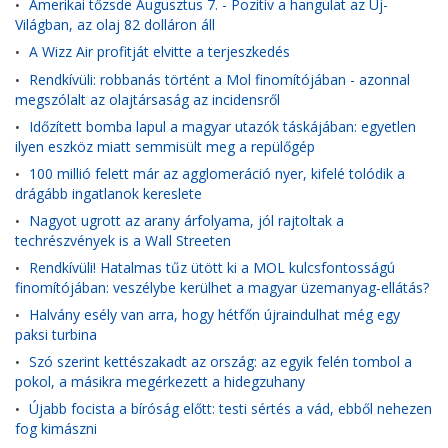
Amerikai tőzsde Augusztus 7. - Pozitív a hangulat az Új-
•
Világban, az olaj 82 dolláron áll
A Wizz Air profitját elvitte a terjeszkedés
•
Rendkívüli: robbanás történt a Mol finomítójában - azonnal
•
megszólalt az olajtársaság az incidensről
Időzített bomba lapul a magyar utazók táskájában: egyetlen
•
ilyen eszköz miatt semmisült meg a repülőgép
100 millió felett már az agglomeráció nyer, kifelé tolódik a
•
drágább ingatlanok kereslete
Nagyot ugrott az arany árfolyama, jól rajtoltak a
•
techrészvények is a Wall Streeten
Rendkívüli! Hatalmas tűz ütött ki a MOL kulcsfontosságú
•
finomítójában: veszélybe kerülhet a magyar üzemanyag-ellátás?
Halvány esély van arra, hogy hétfőn újraindulhat még egy
•
paksi turbina
Szó szerint kettészakadt az ország: az egyik felén tombol a
•
pokol, a másikra megérkezett a hidegzuhany
Újabb focista a bíróság előtt: testi sértés a vád, ebből nehezen
•
fog kimászni