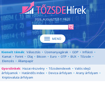
2026. AUGUSZTUS 7. 18:21
Kiemelt témák:
Választás
•
Üzemanyagárak
•
GDP
•
Infláció
•
Kamat
•
Forint
•
Olaj
•
Bitcoin
•
Euro
•
OTP
•
BUX
•
Tőzsde
•
Elemzés
•
Állampapír
Gyorslinkek:
Hazai részvény
•
Tőzsdeindexek
•
Valós idejű
árfolyamok
•
Határidős index
•
Deviza árfolyam
•
Arany árfolyam
•
Kriptovaluta árfolyam