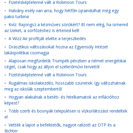
Fizetésképtelenné vált a Robinson Tours
•
Halvány esély van arra, hogy hétfőn újraindulhat még egy
•
paksi turbina
Kvíz: Rajongsz a kézműves sörökért? Itt nem elég, ha ismered
•
az ízeket, a sörfőzéshez is értened kell!
A Wizz Air profitját elvitte a terjeszkedés
•
Drasztikus változásokat hozna az Egyensúly Intézet
•
lakáspolitikai csomagja
Alaposan megfürdetik Trumpék pénzben a német energetikai
•
céget, csak hogy az álljon el szélerőművi terveitől
Fizetésképtelenné vált a Robinson Tours
•
Rugalmas iskolakezdés, hosszabb szünetek: így változhatnak
•
meg az iskolák szeptembertől
Hogyan alakulnak a betéti- és hitelkamatok az inflációhoz
•
képest?
Több szerb és bosnyák településen is vízkorlátozást rendeltek
•
el
Vették a lapot a befektetők, nagyot ralizott az OTP és a
•
Richter