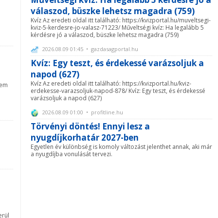
válaszod, büszke lehetsz magadra (759)
Kvíz Az eredeti oldal itt található: https://kvizportal.hu/muveltsegi-
kviz-5-kerdesre-jo-valasz-71223/ Műveltségi kvíz: Ha legalább 5
kérdésre jó a válaszod, büszke lehetsz magadra (759)
2026.08.09 01:45 • gazdasagportal.hu
Kvíz: Egy teszt, és érdekessé varázsoljuk a
:
napod (627)
Kvíz Az eredeti oldal itt található: https://kvizportal.hu/kviz-
nem
erdekesse-varazsoljuk-napod-878/ Kvíz: Egy teszt, és érdekessé
varázsoljuk a napod (627)
2026.08.09 01:00 • profitline.hu
Törvényi döntés! Ennyi lesz a
nyugdíjkorhatár 2027-ben
Egyetlen év különbség is komoly változást jelenthet annak, aki már
a nyugdíjba vonulását tervezi.
erül