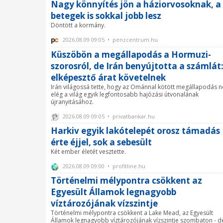
Nagy könnyítés jön a háziorvosoknak, a
betegek is sokkal jobb lesz
Döntött a kormány.
2026.08.09 09:05 • penzcentrum.hu
Küszöbön a megállapodás a Hormuzi-
szorosról, de Irán benyújtotta a számlát
elképesztő árat követelnek
Irán világossá tette, hogy az Ománnal kötött megállapodás 
elég a világ egyik legfontosabb hajózási útvonalának
újranyitásához.
2026.08.09 09:05 • privatbankar.hu
Harkiv egyik lakótelepét orosz támadás
érte éjjel, sok a sebesült
Két ember életét vesztette.
2026.08.09 09:00 • profitline.hu
Történelmi mélypontra csökkent az
Egyesült Államok legnagyobb
víztározójának vízszintje
Történelmi mélypontra csökkent a Lake Mead, az Egyesült
Államok legnagyobb víztározójának vízszintje szombaton - d