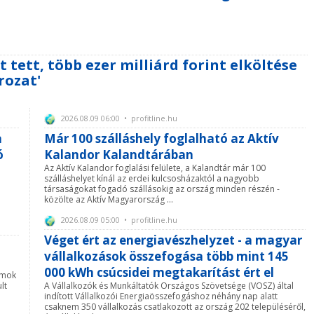
 tett, több ezer milliárd forint elköltése
rozat'
2026.08.09 06:00 • profitline.hu
a
Már 100 szálláshely foglalható az Aktív
ó
Kalandor Kalandtárában
Az Aktív Kalandor foglalási felülete, a Kalandtár már 100
szálláshelyet kínál az erdei kulcsosházaktól a nagyobb
társaságokat fogadó szállásokig az ország minden részén -
közölte az Aktív Magyarország ...
2026.08.09 05:00 • profitline.hu
Véget ért az energiavészhelyzet - a magyar
vállalkozások összefogása több mint 145
000 kWh csúcsidei megtakarítást ért el
amok
lt
A Vállalkozók és Munkáltatók Országos Szövetsége (VOSZ) által
indított Vállalkozói Energiaösszefogáshoz néhány nap alatt
csaknem 350 vállalkozás csatlakozott az ország 202 településéről,