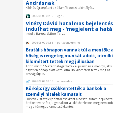
Andrásnak
Kihíhás újraépíteni az államfői poszt tekintélyét....
2026.08.09 08:35 • vg.hu
Vitézy Dávid hatalmas bejelentést
indulhat meg - 'megjelent a hatá
Indul a Baross Gábor Terv....
2026.08.09 09:35 • penzcentrum.hu
Brutális hónapon vannak túl a mentők: 
hőség is rengeteg munkát adott, ötmilli
kilométert tettek meg júliusban
Több mint 116 ezer beteget láttak el júliusban a mentők, akik
egyetlen hónap alatt közel ötmillió kilométert tettek meg az
ország útjain.
2026.08.09 09:35 • novekedes.hu
Körkép: így csökkentették a bankok a
személyi hitelek kamatait
Durván 2 százalékponttal csökkent a hosszú futamidejű hoz
értéke tavasz óta, ugyanakkor a lakáshiteleknél még nem indu
meg a tömeges kamatcsökkentés.