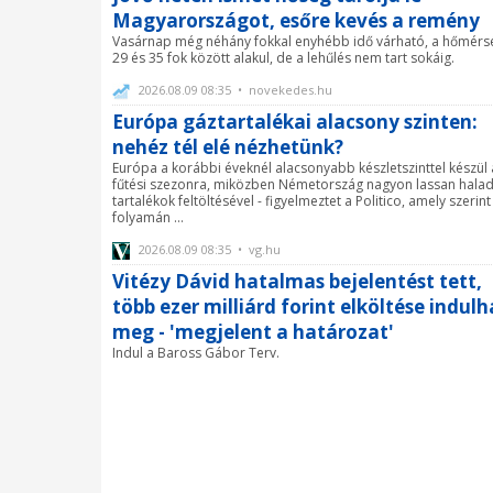
Magyarországot, esőre kevés a remény
Vasárnap még néhány fokkal enyhébb idő várható, a hőmérsé
29 és 35 fok között alakul, de a lehűlés nem tart sokáig.
2026.08.09 08:35 • novekedes.hu
Európa gáztartalékai alacsony szinten:
nehéz tél elé nézhetünk?
Európa a korábbi éveknél alacsonyabb készletszinttel készül 
fűtési szezonra, miközben Németország nagyon lassan halad
tartalékok feltöltésével - figyelmeztet a Politico, amely szerint 
folyamán ...
2026.08.09 08:35 • vg.hu
Vitézy Dávid hatalmas bejelentést tett,
több ezer milliárd forint elköltése indulh
meg - 'megjelent a határozat'
Indul a Baross Gábor Terv.