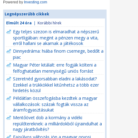
Powered by
Investing.com
Legnépszerűbb cikkek
Elmúlt 24 óra
|
Korábbi hírek
Egy teljes szezon is elmaradhat a népszerű
sportligában: megint a pénzen megy a vita,
erről hallani se akarnak a játékosok
Dinnyedráma: hiába finom csemege, bedőlt a
piac
Magyar Péter kitálalt: erre fogják költeni a
felfoghatatlan mennyiségű uniós forrást
Szeretnéd gyorsabban eladni a lakásodat?
Ezekkel a trükkökkel kitűnhetsz a több ezer
hirdetés közül
Példátlan összefogásba kezdtek a magyar
vállalkozások: százak fogták vissza az
áramfogyasztásukat
Mentőövet dob a kormány a vidéki
repülőtereknek: a milliárdokból újraindulhat a
nagy járatbővítés?
Fajsúlyos változás jön a magyar orvosi