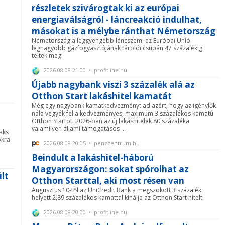
részletek szivárogtak ki az európai
energiaválságról - láncreakció indulhat,
másokat is a mélybe ránthat Németország
Németország a leggyengébb láncszem: az Európai Unió
legnagyobb gázfogyasztójának tárolói csupán 47 százalékig
teltek meg.
2026.08.08 21:00 • profitline.hu
Újabb nagybank viszi 3 százalék alá az
Otthon Start lakáshitel kamatát
Még egy nagybank kamatkedvezményt ad azért, hogy az igénylők
nála vegyék fel a kedvezményes, maximum 3 százalékos kamatú
Otthon Startot. 2026-ban az új lakáshitelek 80 százaléka
valamilyen állami támogatásos ...
aks
ókra
2026.08.08 20:05 • penzcentrum.hu
Beindult a lakáshitel-háború
Magyarországon: sokat spórolhat az
ült
Otthon Starttal, aki most résen van
Augusztus 10-től az UniCredit Bank a megszokott 3 százalék
helyett 2,89 százalékos kamattal kínálja az Otthon Start hitelt.
2026.08.08 20:00 • profitline.hu