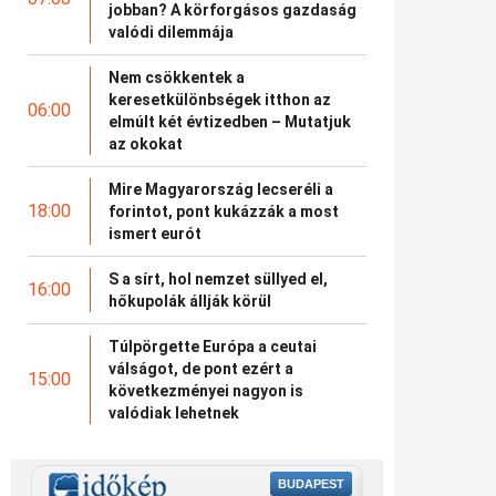
jobban? A körforgásos gazdaság
valódi dilemmája
Nem csökkentek a
keresetkülönbségek itthon az
06:00
elmúlt két évtizedben – Mutatjuk
az okokat
Mire Magyarország lecseréli a
18:00
forintot, pont kukázzák a most
ismert eurót
S a sírt, hol nemzet süllyed el,
16:00
hőkupolák állják körül
Túlpörgette Európa a ceutai
válságot, de pont ezért a
15:00
következményei nagyon is
valódiak lehetnek