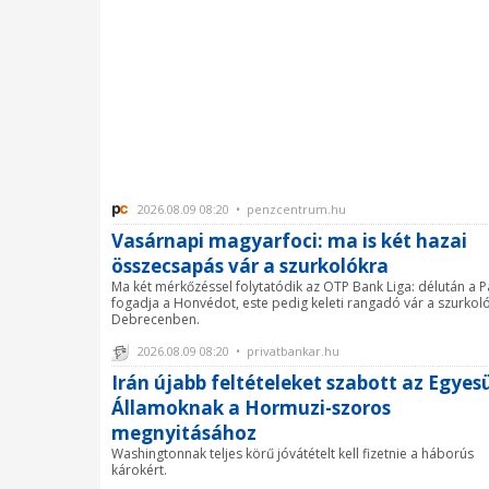
2026.08.09 08:20 • penzcentrum.hu
Vasárnapi magyarfoci: ma is két hazai
összecsapás vár a szurkolókra
Ma két mérkőzéssel folytatódik az OTP Bank Liga: délután a P
fogadja a Honvédot, este pedig keleti rangadó vár a szurkol
Debrecenben.
2026.08.09 08:20 • privatbankar.hu
Irán újabb feltételeket szabott az Egyes
Államoknak a Hormuzi-szoros
megnyitásához
Washingtonnak teljes körű jóvátételt kell fizetnie a háborús
károkért.