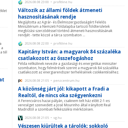
2026.08.08 23:00 • profitline.hu
Változik az állami földek átmeneti
klet
hasznosításának rendje
Megújította az Agrár- és Élelmiszergazdaságért Felelős
Minisztérium a Nemzeti Földalapba tartozó földterületek
megbízási szerződéssel történő átmeneti hasznosításának
rendjét - tette közzé a tárca szombaton ...
2026.08.08 22:00 • profitline.hu
a
 a
Kapitány István: a magyarok 84 százaléka
a tél
csatlakozott az összefogáshoz
Példa nélkülinek nevezte a gazdasági és energetikai miniszter
szombaton, hogy felmérések szerint a magyarok 84 százaléka
csatlakozott az energiarendszer terhelésének csökkentéséhez.
at
2026.08.08 21:05 • penzcentrum.hu
A közönség járt jól: kikapott a Fradi a
Realtól, de nincs oka szégyenkezni
A Ferencváros hazai pályán, csaknem telt ház előtt 2-1-es
vereséget szenvedett a José Mourinho által irányított Real
Madridtól a szombati felkészülési mérkőzésen.
2026.08.08 21:05 • vg.hu
Vészesen kiürültek a tárolók: sokkoló