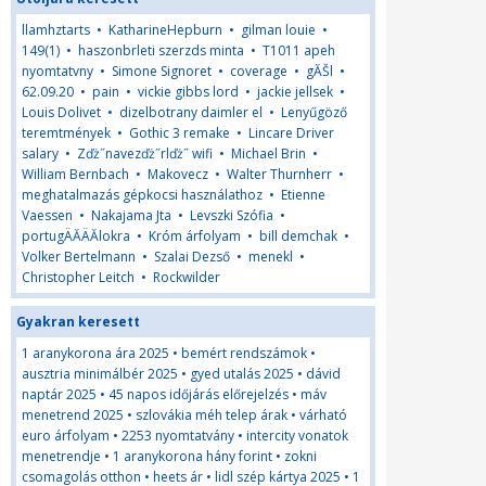
llamhztarts
•
KatharineHepburn
•
gilman louie
•
149(1)
•
haszonbrleti szerzds minta
•
T1011 apeh
nyomtatvny
•
Simone Signoret
•
coverage
•
gĂŠl
•
62.09.20
•
pain
•
vickie gibbs lord
•
jackie jellsek
•
Louis Dolivet
•
dizelbotrany daimler el
•
Lenyűgöző
teremtmények
•
Gothic 3 remake
•
Lincare Driver
salary
•
Zďż˝navezďż˝rlďż˝ wifi
•
Michael Brin
•
William Bernbach
•
Makovecz
•
Walter Thurnherr
•
meghatalmazás gépkocsi használathoz
•
Etienne
Vaessen
•
Nakajama Jta
•
Levszki Szófia
•
portugÄĂÄĂlokra
•
Króm árfolyam
•
bill demchak
•
Volker Bertelmann
•
Szalai Dezső
•
menekl
•
Christopher Leitch
•
Rockwilder
Gyakran keresett
1 aranykorona ára 2025
•
bemért rendszámok
•
ausztria minimálbér 2025
•
gyed utalás 2025
•
dávid
naptár 2025
•
45 napos időjárás előrejelzés
•
máv
menetrend 2025
•
szlovákia méh telep árak
•
várható
euro árfolyam
•
2253 nyomtatvány
•
intercity vonatok
menetrendje
•
1 aranykorona hány forint
•
zokni
csomagolás otthon
•
heets ár
•
lidl szép kártya 2025
•
1