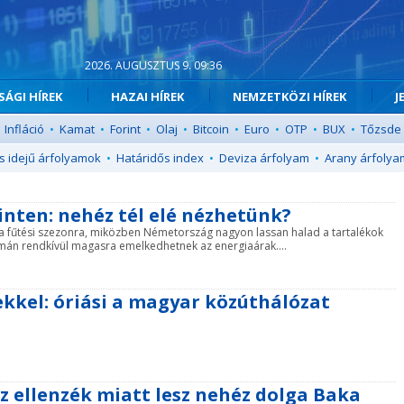
2026. AUGUSZTUS 9. 09:36
ÁGI HÍREK
HAZAI HÍREK
NEMZETKÖZI HÍREK
J
Infláció
•
Kamat
•
Forint
•
Olaj
•
Bitcoin
•
Euro
•
OTP
•
BUX
•
Tőzsde
s idejű árfolyamok
•
Határidős index
•
Deviza árfolyam
•
Arany árfolya
inten: nehéz tél elé nézhetünk?
 a fűtési szezonra, miközben Németország nagyon lassan halad a tartalékok
olyamán rendkívül magasra emelkedhetnek az energiaárak....
ekkel: óriási a magyar közúthálózat
az ellenzék miatt lesz nehéz dolga Baka