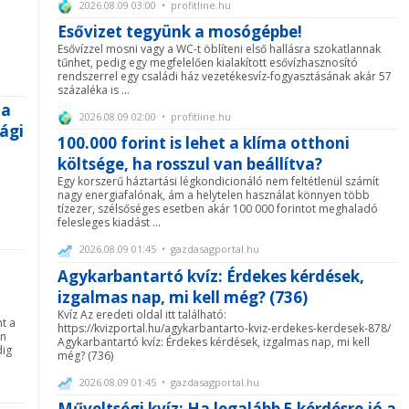
2026.08.09 03:00 • profitline.hu
Esővizet tegyünk a mosógépbe!
Esővízzel mosni vagy a WC-t öblíteni első hallásra szokatlannak
tűnhet, pedig egy megfelelően kialakított esővízhasznosító
rendszerrel egy családi ház vezetékesvíz-fogyasztásának akár 57
százaléka is ...
 a
2026.08.09 02:00 • profitline.hu
sági
100.000 forint is lehet a klíma otthoni
költsége, ha rosszul van beállítva?
Egy korszerű háztartási légkondicionáló nem feltétlenül számít
nagy energiafalónak, ám a helytelen használat könnyen több
tízezer, szélsőséges esetben akár 100 000 forintot meghaladó
felesleges kiadást ...
2026.08.09 01:45 • gazdasagportal.hu
Agykarbantartó kvíz: Érdekes kérdések,
izgalmas nap, mi kell még? (736)
Kvíz Az eredeti oldal itt található:
t a
https://kvizportal.hu/agykarbantarto-kviz-erdekes-kerdesek-878/
én
Agykarbantartó kvíz: Érdekes kérdések, izgalmas nap, mi kell
dig
még? (736)
2026.08.09 01:45 • gazdasagportal.hu
Műveltségi kvíz: Ha legalább 5 kérdésre jó a