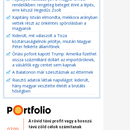
rendelőkben: rengeteg beteget érint a lépés,
erre készül Hegedűs Zsolt
Kapitány István elmondta, mekkora arányban
vettek részt az önkéntes spórolásban a
magyarok
Kiderült, mit válaszolt a Tisza
köztársaságielnök-jelöltje, miután Magyar
Péter felkérte államfőnek
Óriási pofont kapott Trump: Amerika fizethet
vissza százmilliárd dollárt az importőröknek,
a vásárlók egy centet sem kapnak
A Balatonon már sziesztáznak az éttermek
Riasztó adatok láttak napvilágot: kiderült,
hány magyar vesztette életét a brutális
hőségben
A rövid távú profit vagy a hosszú
távú zöld célok számítanak
07:00