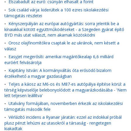
Elszabadult az euró: csúnyán elhasalt a forint
•
Sok család várja: kiderültek a 100 ezres iskolakezdési
•
támogatás részletei
Kényszerpályán az európai autógyártás: sorra jelentik be a
•
kínaiakkal kötött együttműködéseket - a Szegeden gyárat építő
BYD más utat választ, nem akarnak közösködni
Orosz olajfinomítókra csaptak le az ukránok, nem késett a
•
válasz
EasyJet megerősíti: amerikai magántőkealap 6,6 milliárd
•
euróért felvásárolja
Kapitány István: A kormányváltás óta erősödő bizalom
•
érzékelhető a magyar gazdaságban
Teljes a káosz az M6-os és M87-es autópálya építése körül: a
•
térség képviselője belebonyolódott a magyarázkodásába - 'Nem
lett teljesen leállítva'
Utalvány formájában, novemberben érkezik az iskolakezdési
•
támogatás második fele
Vérlázító incidens a Ryanair járatán: ezzel az indokkal próbál
•
plusz pénzt lehúzni az utasokról a társaság - rengetegen
kiakadtak