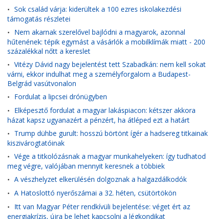
Sok család várja: kiderültek a 100 ezres iskolakezdési
•
támogatás részletei
Nem akarnak szerelővel bajlódni a magyarok, azonnal
•
hűtenének: tépik egymást a vásárlók a mobilklímák miatt - 200
százalékkal nőtt a kereslet
Vitézy Dávid nagy bejelentést tett Szabadkán: nem kell sokat
•
várni, ekkor indulhat meg a személyforgalom a Budapest-
Belgrád vasútvonalon
Fordulat a lipcsei drónügyben
•
Elképesztő fordulat a magyar lakáspiacon: kétszer akkora
•
házat kapsz ugyanazért a pénzért, ha átléped ezt a határt
Trump dühbe gurult: hosszú börtönt ígér a hadsereg titkainak
•
kiszivárogtatóinak
Vége a titkolózásnak a magyar munkahelyeken: így tudhatod
•
meg végre, valójában mennyit keresnek a többiek
A vészhelyzet elkerülésén dolgoznak a halgazdálkodók
•
A Hatoslottó nyerőszámai a 32. héten, csütörtökön
•
Itt van Magyar Péter rendkívüli bejelentése: véget ért az
•
energiakrízis, újra be lehet kapcsolni a légkondikat