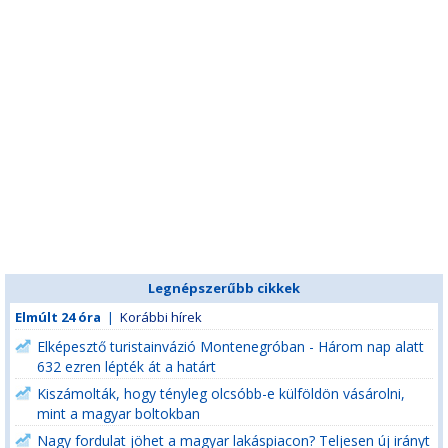
Legnépszerűbb cikkek
Elmúlt 24 óra
|
Korábbi hírek
Elképesztő turistainvázió Montenegróban - Három nap alatt
632 ezren lépték át a határt
Kiszámolták, hogy tényleg olcsóbb-e külföldön vásárolni,
mint a magyar boltokban
Nagy fordulat jöhet a magyar lakáspiacon? Teljesen új irányt