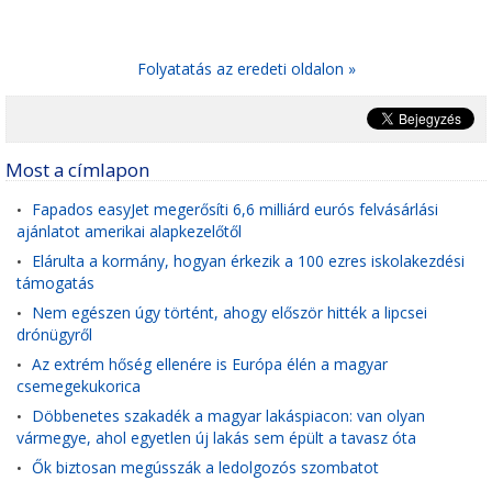
Folyatatás az eredeti oldalon »
Most a címlapon
Fapados easyJet megerősíti 6,6 milliárd eurós felvásárlási
•
ajánlatot amerikai alapkezelőtől
Elárulta a kormány, hogyan érkezik a 100 ezres iskolakezdési
•
támogatás
Nem egészen úgy történt, ahogy először hitték a lipcsei
•
drónügyről
Az extrém hőség ellenére is Európa élén a magyar
•
csemegekukorica
Döbbenetes szakadék a magyar lakáspiacon: van olyan
•
vármegye, ahol egyetlen új lakás sem épült a tavasz óta
Ők biztosan megússzák a ledolgozós szombatot
•