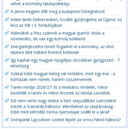
vehet a kormány lakáspolitikája
A János-hegyen dőlt meg a budapesti hőségrekord
Keleti derbi Debrecenben, tovább gyűjtögetne az Újpest: ez
lesz az NB I 3. fordulójában
Kiderültek a friss számok a magyar iparról: óriási a
növekedés, de van egy komoly bökkenő
Energiafejlesztési tervet fogadott el a kormány, az első
lépésre 868 milliárd forintot költenek
Így kaphat egy magyar nyugdíjas olcsóbban gyógyszert - 7
lehetőség
Sokkal több magyar beteg vár műtétre, mint egy éve - a
kórházak nem nőnek, hanem összemennek
Tanév rendje 2026/27: itt a hivatalos rendelet, mikor
kezdődik a tanév és mikor lesznek az iskolai szünetek
Ezt nem verte nagy dobra a Mol: olajszállítási szerződést
kötött a 'tranzitdíj-háborús' ellenfelével az olajtársaság -
több mint kétmillió tonna nyersolajat szállít le a Janaf
Drónpánik Lipcsében: szintet lépett az orosz hibrid háború?