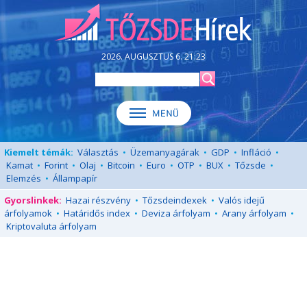
2026. AUGUSZTUS 6. 21:23
Kiemelt témák:
Választás
•
Üzemanyagárak
•
GDP
•
Infláció
•
Kamat
•
Forint
•
Olaj
•
Bitcoin
•
Euro
•
OTP
•
BUX
•
Tőzsde
•
Elemzés
•
Állampapír
Gyorslinkek:
Hazai részvény
•
Tőzsdeindexek
•
Valós idejű
árfolyamok
•
Határidős index
•
Deviza árfolyam
•
Arany árfolyam
•
Kriptovaluta árfolyam