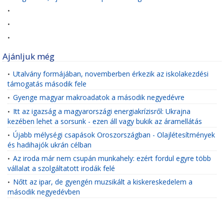
•
•
•
Ajánljuk még
Utalvány formájában, novemberben érkezik az iskolakezdési
•
támogatás második fele
Gyenge magyar makroadatok a második negyedévre
•
Itt az igazság a magyarországi energiakrízisről: Ukrajna
•
kezében lehet a sorsunk - ezen áll vagy bukik az áramellátás
Újabb mélységi csapások Oroszországban - Olajlétesítmények
•
és hadihajók ukrán célban
Az iroda már nem csupán munkahely: ezért fordul egyre több
•
vállalat a szolgáltatott irodák felé
Nőtt az ipar, de gyengén muzsikált a kiskereskedelem a
•
második negyedévben