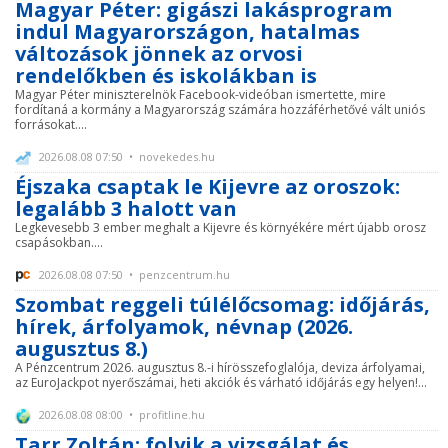
Magyar Péter: gigászi lakásprogram
indul Magyarországon, hatalmas
változások jönnek az orvosi
rendelőkben és iskolákban is
Magyar Péter miniszterelnök Facebook-videóban ismertette, mire
fordítaná a kormány a Magyarország számára hozzáférhetővé vált uniós
forrásokat....
2026.08.08 07:50 • novekedes.hu
Éjszaka csaptak le Kijevre az oroszok:
legalább 3 halott van
Legkevesebb 3 ember meghalt a Kijevre és környékére mért újabb orosz
csapásokban....
2026.08.08 07:50 • penzcentrum.hu
Szombat reggeli túlélőcsomag: időjárás,
hírek, árfolyamok, névnap (2026.
augusztus 8.)
A Pénzcentrum 2026. augusztus 8.-i hírösszefoglalója, deviza árfolyamai,
az EuroJackpot nyerőszámai, heti akciók és várható időjárás egy helyen!...
2026.08.08 08:00 • profitline.hu
Tarr Zoltán: folyik a vizsgálat és