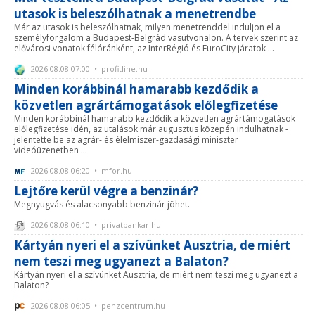
utasok is beleszólhatnak a menetrendbe
Már az utasok is beleszólhatnak, milyen menetrenddel induljon el a
személyforgalom a Budapest-Belgrád vasútvonalon. A tervek szerint az
elővárosi vonatok félóránként, az InterRégió és EuroCity járatok ...
2026.08.08 07:00 • profitline.hu
Minden korábbinál hamarabb kezdődik a
közvetlen agrártámogatások előlegfizetése
Minden korábbinál hamarabb kezdődik a közvetlen agrártámogatások
előlegfizetése idén, az utalások már augusztus közepén indulhatnak -
jelentette be az agrár- és élelmiszer-gazdasági miniszter
videóüzenetben ...
2026.08.08 06:20 • mfor.hu
Lejtőre kerül végre a benzinár?
Megnyugvás és alacsonyabb benzinár jöhet.
2026.08.08 06:10 • privatbankar.hu
Kártyán nyeri el a szívünket Ausztria, de miért
nem teszi meg ugyanezt a Balaton?
Kártyán nyeri el a szívünket Ausztria, de miért nem teszi meg ugyanezt a
Balaton?
2026.08.08 06:05 • penzcentrum.hu