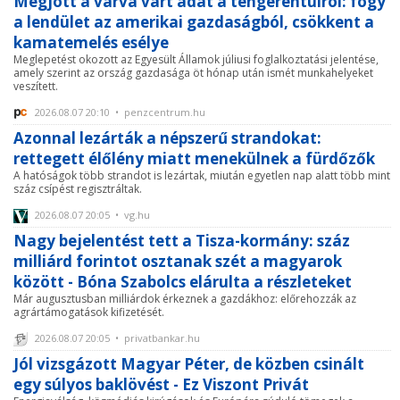
Megjött a várva várt adat a tengerentúlról: fogy
a lendület az amerikai gazdaságból, csökkent a
kamatemelés esélye
Meglepetést okozott az Egyesült Államok júliusi foglalkoztatási jelentése,
amely szerint az ország gazdasága öt hónap után ismét munkahelyeket
veszített.
2026.08.07 20:10 • penzcentrum.hu
Azonnal lezárták a népszerű strandokat:
rettegett élőlény miatt menekülnek a fürdőzők
A hatóságok több strandot is lezártak, miután egyetlen nap alatt több mint
száz csípést regisztráltak.
2026.08.07 20:05 • vg.hu
Nagy bejelentést tett a Tisza-kormány: száz
milliárd forintot osztanak szét a magyarok
között - Bóna Szabolcs elárulta a részleteket
Már augusztusban milliárdok érkeznek a gazdákhoz: előrehozzák az
agrártámogatások kifizetését.
2026.08.07 20:05 • privatbankar.hu
Jól vizsgázott Magyar Péter, de közben csinált
egy súlyos baklövést - Ez Viszont Privát