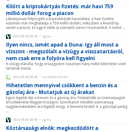
Kilőtt a kriptokártyás fizetés: már havi 759
millió dollár forog a piacon
Látványosan felpörgött a kriptokártyák használata: a havi fizetési
volumen már meghaladja a 759 millió dollárt, miközben a RedotPay
vezeti a piacot, és egyre több új szereplő szerez részesedést. A trend ...
2026.08.08 08:50 • vg.hu
Ilyen nincs, ismét apad a Duna: így áll most a
vízszint - megszólalt a vízügy a visszatartásról,
nem csak erre a folyóra kell figyelni
A vízügy elárulta, hogy országszere összesen hány millió köbméter vizet
tartanak vissza.
2026.08.08 08:40 • tozsdeforum.hu
Hihetetlen mennyivel csökkent a benzin és a
gázolaj ára - Mutatjuk az új árakat
Egyre lejjebb lép a benzin és a gázolaj ára. Folytatódik az üzemanyagok
árcsökkenése Magyarországon. Szombaton mindkét üzemanyag
nagykereskedelmi ára lejjebb megy. A benziné bruttó 9, a gázolajé pedig
...
2026.08.08 08:40 • vg.hu
Köztársasági elnök: megkezdődött a