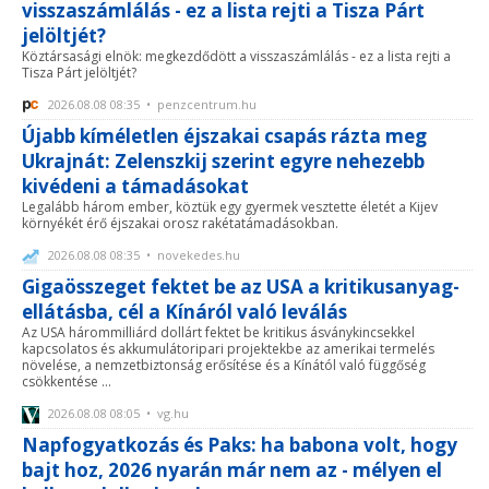
visszaszámlálás - ez a lista rejti a Tisza Párt
jelöltjét?
Köztársasági elnök: megkezdődött a visszaszámlálás - ez a lista rejti a
Tisza Párt jelöltjét?
2026.08.08 08:35 • penzcentrum.hu
Újabb kíméletlen éjszakai csapás rázta meg
Ukrajnát: Zelenszkij szerint egyre nehezebb
kivédeni a támadásokat
Legalább három ember, köztük egy gyermek vesztette életét a Kijev
környékét érő éjszakai orosz rakétatámadásokban.
2026.08.08 08:35 • novekedes.hu
Gigaösszeget fektet be az USA a kritikusanyag-
ellátásba, cél a Kínáról való leválás
Az USA hárommilliárd dollárt fektet be kritikus ásványkincsekkel
kapcsolatos és akkumulátoripari projektekbe az amerikai termelés
növelése, a nemzetbiztonság erősítése és a Kínától való függőség
csökkentése ...
2026.08.08 08:05 • vg.hu
Napfogyatkozás és Paks: ha babona volt, hogy
bajt hoz, 2026 nyarán már nem az - mélyen el