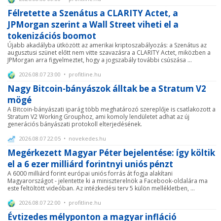
Félretette a Szenátus a CLARITY Actet, a
JPMorgan szerint a Wall Street viheti el a
tokenizációs boomot
Újabb akadályba ütközött az amerikai kriptoszabályozás: a Szenátus az
augusztusi szünet előtt nem vitte szavazásra a CLARITY Actet, miközben a
JPMorgan arra figyelmeztet, hogy a jogszabály további csúszása ...
2026.08.07 23:00 • profitline.hu
Nagy Bitcoin-bányászok álltak be a Stratum V2
mögé
A Bitcoin-bányászati iparág több meghatározó szereplője is csatlakozott a
Stratum V2 Working Grouphoz, ami komoly lendületet adhat az új
generációs bányászati protokoll elterjedésének.
2026.08.07 22:05 • novekedes.hu
Megérkezett Magyar Péter bejelentése: így költik
el a 6 ezer milliárd forintnyi uniós pénzt
A 6000 milliárd forint európai uniós forrás át fogja alakítani
Magyarországot - jelentette ki a miniszterelnök a Facebook-oldalára ma
este feltöltött videóban. Az intézkedési terv 5 külön mellékletben, ...
2026.08.07 22:00 • profitline.hu
Évtizedes mélyponton a magyar infláció