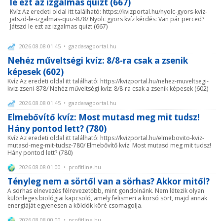
le ezt az izgalmas quizt (667)
Kvíz Az eredeti oldal itt található: https://kvizportal.hu/nyolc-gyors-kviz-
jatszd-le-izgalmas-quiz-878/ Nyolc gyors kvíz kérdés: Van pár perced?
Játszd le ezt az izgalmas quizt (667)
2026.08.08 01:45 • gazdasagportal.hu
Nehéz műveltségi kvíz: 8/8-ra csak a zsenik
képesek (602)
Kvíz Az eredeti oldal itt található: https://kvizportal.hu/nehez-muveltsegi-
kviz-zseni-878/ Nehéz műveltségi kvíz: 8/8-ra csak a zsenik képesek (602)
2026.08.08 01:45 • gazdasagportal.hu
Elmebővítő kvíz: Most mutasd meg mit tudsz!
Hány pontod lett? (780)
Kvíz Az eredeti oldal itt található: https://kvizportal.hu/elmebovito-kviz-
mutasd-meg-mit-tudsz-780/ Elmebővítő kvíz: Most mutasd meg mit tudsz!
Hány pontod lett? (780)
2026.08.08 01:00 • profitline.hu
Tényleg nem a sörtől van a sörhas? Akkor mitől?
A sörhas elnevezés félrevezetőbb, mint gondolnánk. Nem létezik olyan
különleges biológiai kapcsoló, amely felismeri a korsó sört, majd annak
energiáját egyenesen a köldök köré csomagolja.
2026.08.08 00:00 • profitline.hu