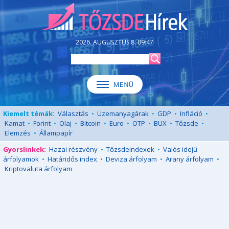
2026. AUGUSZTUS 8. 09:47
Kiemelt témák:
Választás
•
Üzemanyagárak
•
GDP
•
Infláció
•
Kamat
•
Forint
•
Olaj
•
Bitcoin
•
Euro
•
OTP
•
BUX
•
Tőzsde
•
Elemzés
•
Állampapír
Gyorslinkek:
Hazai részvény
•
Tőzsdeindexek
•
Valós idejű
árfolyamok
•
Határidős index
•
Deviza árfolyam
•
Arany árfolyam
•
Kriptovaluta árfolyam