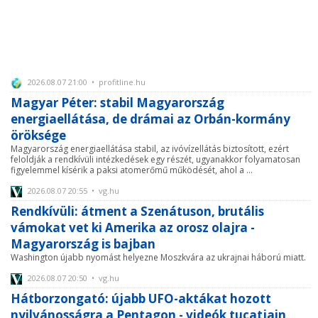
2026.08.07 21:00 • profitline.hu
Magyar Péter: stabil Magyarország
energiaellátása, de drámai az Orbán-kormány
öröksége
Magyarország energiaellátása stabil, az ivóvízellátás biztosított, ezért
feloldják a rendkívüli intézkedések egy részét, ugyanakkor folyamatosan
figyelemmel kísérik a paksi atomerőmű működését, ahol a ...
2026.08.07 20:55 • vg.hu
Rendkívüli: átment a Szenátuson, brutális
vámokat vet ki Amerika az orosz olajra -
Magyarország is bajban
Washington újabb nyomást helyezne Moszkvára az ukrajnai háború miatt.
2026.08.07 20:50 • vg.hu
Hátborzongató: újabb UFO-aktákat hozott
nyilvánosságra a Pentagon - videók tucatjain