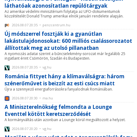
láthatóak azonosítatlan repülőtárgyak
Az amerikai védelmi minisztérium folytatja az UFO-dokumentumok
közzétételét Donald Trump amerikai elnök januári rendelete alapján.
2026.08.07 20:35 • penzcentrum.hu
Új módszerrel fosztják ki a gyanútlan
lakástulajdonosokat: 600 milliós csalássorozatot
állítottak meg az utolsó pillanatban
A nyomozás adatai szerint a bűncselekmény-sorozat már legalább 25
ingatlant érint Csömörön, Szadán és Budapesten.
2026.08.07 20:35 • vg.hu
Románia fittyet hány a klímaválságra: három
szénerőművet is beizzít az esti csúcs miatt
Újra a szennyező energiaforrásokra fanyalodnak Romániában.
2026.08.07 20:30 • ma.hu
A Miniszterelnökség felmondta a Lounge
Eventtel kötött keretszerződését
A kormányváltás után azonban a Lounge körül megváltozott a helyzet.
2026.08.07 20:20 • vg.hu