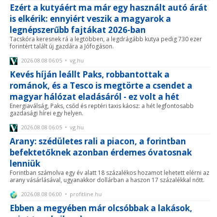
Ezért a kutyáért ma már egy használt autó árát
is elkérik: ennyiért veszik a magyarok a
legnépszerűbb fajtákat 2026-ban
Tacskóra keresnek rá a legtöbben, a legdrágább kutya pedig 730 ezer
forintért talált új gazdára a Jófogáson.
2026.08.08 06:05 • vg.hu
Kevés híján leállt Paks, robbantottak a
románok, és a Tesco is megtörte a csendet a
magyar hálózat eladásáról - ez volt a hét
Energiaválság, Paks, csőd és reptéri taxis káosz: a hét legfontosabb
gazdasági hírei egy helyen.
2026.08.08 06:05 • vg.hu
Arany: szédületes rali a piacon, a forintban
befektetőknek azonban érdemes óvatosnak
lenniük
Forintban számolva egy év alatt 18 százalékos hozamot lehetett elérni az
arany vásárlásával, ugyanakkor dollárban a haszon 17 százalékkal nőtt.
2026.08.08 06:00 • profitline.hu
Ebben a megyében már olcsóbbak a lakások,