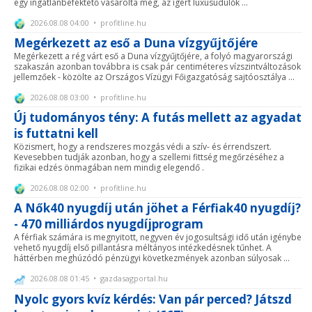
egy ingatlanbefektető vásárolta meg, az ígért luxusüdülők ...
2026.08.08 04:00 • profitline.hu
Megérkezett az eső a Duna vízgyűjtőjére
Megérkezett a rég várt eső a Duna vízgyűjtőjére, a folyó magyarországi
szakaszán azonban továbbra is csak pár centiméteres vízszintváltozások
jellemzőek - közölte az Országos Vízügyi Főigazgatóság sajtóosztálya ...
2026.08.08 03:00 • profitline.hu
Új tudományos tény: A futás mellett az agyadat
is futtatni kell
Közismert, hogy a rendszeres mozgás védi a szív- és érrendszert.
Kevesebben tudják azonban, hogy a szellemi fittség megőrzéséhez a
fizikai edzés önmagában nem mindig elegendő .
2026.08.08 02:00 • profitline.hu
A Nők40 nyugdíj után jöhet a Férfiak40 nyugdíj?
- 470 milliárdos nyugdíjprogram
A férfiak számára is megnyitott, negyven év jogosultsági idő után igénybe
vehető nyugdíj első pillantásra méltányos intézkedésnek tűnhet. A
háttérben meghúzódó pénzügyi következmények azonban súlyosak ...
2026.08.08 01:45 • gazdasagportal.hu
Nyolc gyors kvíz kérdés: Van pár perced? Játszd