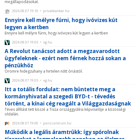
megállapodásokat.
2026.08.07 19:10 • privatbankar.hu
Ennyire kell mélyre fúrni, hogy ivóvizes kút
legyen a kertben
Ennyire kell mélyre fúrni, hogy ivóvizes kút legyen a kertben
2026.08.07 19:05 • vg.hu
A Revolut tanácsot adott a megzavarodott
ügyfeleknek - ezért nem férnek hozzá sokan a
pénzükhöz
Örömre hidegzuhany a hirtelen nőtt óriástól.
2026.08.07 19:05 • vg.hu
Itt a totális fordulat: nem büntette meg a
kormányhivatal a szegedi BYD-t - tévedés
történt, a kínai cég reagált a Világgazdaságnak
Téves állítást tett közzé a Tisza országgyűlési képviselője a közösségi
oldalán.
2026.08.07 19:00 • penzcentrum.hu
Működik a legális áramtrükk: így spórolnak