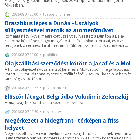
Energiaválság, közmédiás kirúgások és Európára zúduló tömegek a
fókuszban.
2026.08.07 20:00 • tozsdeforum.hu
Drasztikus lépés a Dunán - Uszályok
süllyesztésével mentik az atomerőművet
Románia négy, kővel megrakott uszályt süllyesztett a Dunába a Bala-
csatorna közelében, hogy megváltoztassák a folyó sodrását, és vizet
tereljenek a cernavodai atomerőmű hűtőrendszere felé. A rendkívüli ...
2026.08.07 20:00 • profitline.hu
Olajszállítási szerződést kötött a Janaf és a Mol
A horvát olajvezeték-üzemeltető Janaf és a Mol-csoport megállapodást
kötött 2,05 millió tonna nyersolaj szállításáról 2026-ra - közölte a horvát
társaság csütörtökön.
2026.08.07 19:55 • privatbankar.hu
Először látogat Belgrádba Volodimir Zelenszkij
Hónapokig húzódott a találkozó előkészítése.
2026.08.07 19:50 • novekedes.hu
Megérkezett a hidegfront - térképen a friss
helyzet
Megérkezett a várva várt enyhülés az ország területére, ennek nyomán a
legmagasabb nappali hőmérséklet holnap 29 és 34 fok között valószínű.