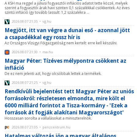
A KSH ma reggel a júliusi fogyasztói inflációs adatot tette közzé, melyek
szerint a fogyasztói árak havi szinten 0,1 százalékkal csökkentek. Az éves
szintű infláció így tovább lassult: 1,2 százalékra ...
2026.08.07 21:35 • vg.hu
Megjött, itt van végre a dunai eső - azonnal jött
a csapadékkal egy rossz hír is
Az Országos Vízügyi Főigazgatóság nem kertelt: erre kell készülni.
2026.08.07 21:30 • ma.hu
Magyar Péter: Tízéves mélypontra csökkent az
infláció
De ez nem jelenti azt, hogy olcsóbbak lettek a termékek.
2026.08.07 21:25 • vg.hu
Rendkívüli bejelentést tett Magyar Péter az uniós
forrásokról: részletesen elmondta, mire költ el
6000 milliárd forintot a Tisza-kormány - 'Ezek a
források át fogják alakítani Magyarországot'
Hosszasan sorolta a vállalásokat a miniszterelnök.
2026.08.07 21:05 • penzcentrum.hu
Hatalmas változás jön a magyar általános