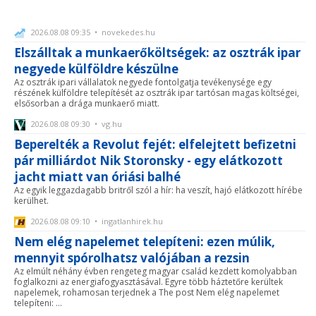
2026.08.08 09:35 • novekedes.hu
Elszálltak a munkaerőköltségek: az osztrák ipar
negyede külföldre készülne
Az osztrák ipari vállalatok negyede fontolgatja tevékenysége egy
részének külföldre telepítését az osztrák ipar tartósan magas költségei,
elsősorban a drága munkaerő miatt.
2026.08.08 09:30 • vg.hu
Beperelték a Revolut fejét: elfelejtett befizetni
pár milliárdot Nik Storonsky - egy elátkozott
jacht miatt van óriási balhé
Az egyik leggazdagabb britről szól a hír: ha veszít, hajó elátkozott hírébe
kerülhet.
2026.08.08 09:10 • ingatlanhirek.hu
Nem elég napelemet telepíteni: ezen múlik,
mennyit spórolhatsz valójában a rezsin
Az elmúlt néhány évben rengeteg magyar család kezdett komolyabban
foglalkozni az energiafogyasztásával. Egyre több háztetőre kerültek
napelemek, rohamosan terjednek a The post Nem elég napelemet
telepíteni: ...