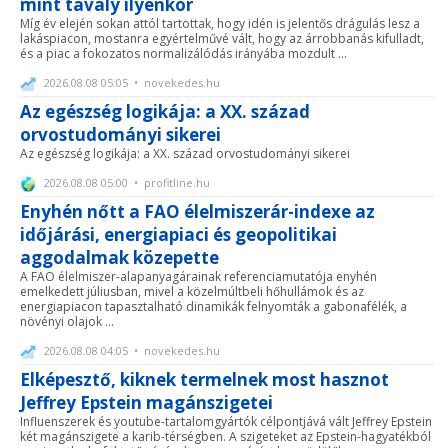
mint tavaly ilyenkor
Míg év elején sokan attól tartottak, hogy idén is jelentős drágulás lesz a
lakáspiacon, mostanra egyértelművé vált, hogy az árrobbanás kifulladt,
és a piac a fokozatos normalizálódás irányába mozdult ...
2026.08.08 05:05 • novekedes.hu
Az egészség logikája: a XX. század
orvostudományi sikerei
Az egészség logikája: a XX. század orvostudományi sikerei
2026.08.08 05:00 • profitline.hu
Enyhén nőtt a FAO élelmiszerár-indexe az
időjárási, energiapiaci és geopolitikai
aggodalmak közepette
A FAO élelmiszer-alapanyagárainak referenciamutatója enyhén
emelkedett júliusban, mivel a közelmúltbeli hőhullámok és az
energiapiacon tapasztalható dinamikák felnyomták a gabonafélék, a
növényi olajok ...
2026.08.08 04:05 • novekedes.hu
Elképesztő, kiknek termelnek most hasznot
Jeffrey Epstein magánszigetei
Influenszerek és youtube-tartalomgyártók célpontjává vált Jeffrey Epstein
két magánszigete a karib-térségben. A szigeteket az Epstein-hagyatékból