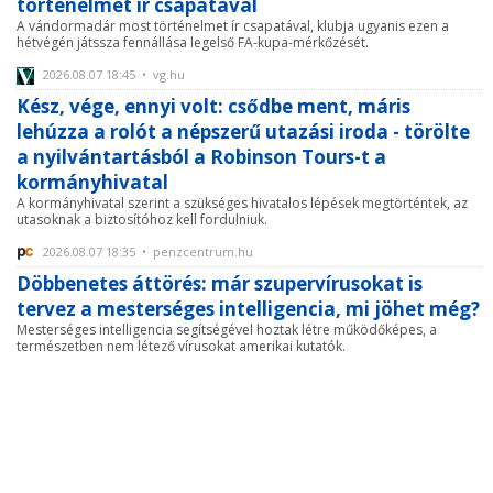
történelmet ír csapatával
A vándormadár most történelmet ír csapatával, klubja ugyanis ezen a
hétvégén játssza fennállása legelső FA-kupa-mérkőzését.
2026.08.07 18:45 • vg.hu
Kész, vége, ennyi volt: csődbe ment, máris
lehúzza a rolót a népszerű utazási iroda - törölte
a nyilvántartásból a Robinson Tours-t a
kormányhivatal
A kormányhivatal szerint a szükséges hivatalos lépések megtörténtek, az
utasoknak a biztosítóhoz kell fordulniuk.
2026.08.07 18:35 • penzcentrum.hu
Döbbenetes áttörés: már szupervírusokat is
tervez a mesterséges intelligencia, mi jöhet még?
Mesterséges intelligencia segítségével hoztak létre működőképes, a
természetben nem létező vírusokat amerikai kutatók.