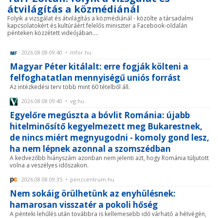
átvilágítás a közmédiánál
Folyik a vizsgálat és átvilágítás a közmédiánál - közölte a társadalmi
kapcsolatokért és kultúráért felelős miniszter a Facebook-oldalán
pénteken közzétett videójában....
2026.08.08 09:40 • mfor.hu
Magyar Péter kitálalt: erre fogják költeni a
felfoghatatlan mennyiségű uniós forrást
Az intézkedési terv több mint 60 tételből áll.
2026.08.08 09:40 • vg.hu
Egyelőre megúszta a bóvlit Románia: újabb
hitelminősítő kegyelmezett meg Bukarestnek,
de nincs miért megnyugodni - komoly gond lesz,
ha nem lépnek azonnal a szomszédban
A kedvezőbb hiányszám azonban nem jelenti azt, hogy Románia túljutott
volna a veszélyes időszakon.
2026.08.08 09:35 • penzcentrum.hu
Nem sokáig örülhetünk az enyhülésnek:
hamarosan visszatér a pokoli hőség
A pénteki lehűlés után továbbra is kellemesebb idő várható a hétvégén,