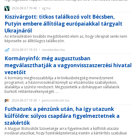
2026.08.07 19:40 • vg.hu
Kiszivárgott: titkos találkozó volt Bécsben,
Putyin embere állítólag európaiakkal tárgyalt
Ukrajnáról
Az értesülésben további megdöbentő elem az, hogy Ukrajnát senki nem
képviselte az állítólagos találkozón.
2026.08.07 19:35 • novekedes.hu
Kormányinfó: még augusztusban
megválaszthatják a vagyonvisszaszerzési hivatal
vezetőit
A kormány meghosszabbítja a krónikusbetegség-menedzsment
programot, a háziorvosoknál könnyít az elszámolási szabályokon,
átalakítja a szűrési rendszert. Megszüntetik a dohányipari vállalatok
burkolt reklámtevékenységét. ...
2026.08.07 19:30 • penzcentrum.hu
Futhatunk a pénzünk után, ha így utazunk
külföldre: súlyos csapdára figyelmeztetnek a
szakértők
A Magyar Biztosítók Szövetsége arra figyelmezteti a külföldi utazási
irodával utazókat, hogy fizetésképtelenség esetén a kártérítés szabályai