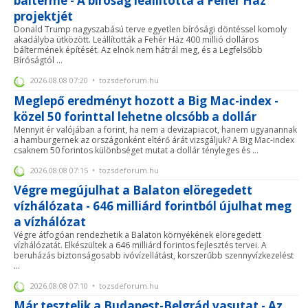
bálterme - A bíróság leállította a Fehér Ház
projektjét
Donald Trump nagyszabású terve egyetlen bírósági döntéssel komoly
akadályba ütközött. Leállították a Fehér Ház 400 millió dolláros
báltermének építését. Az elnök nem hátrál meg, és a Legfelsőbb
Bíróságtól ...
2026.08.08 07:20 • tozsdeforum.hu
Meglepő eredményt hozott a Big Mac-index -
közel 50 forinttal lehetne olcsóbb a dollár
Mennyit ér valójában a forint, ha nem a devizapiacot, hanem ugyanannak
a hamburgernek az országonként eltérő árát vizsgáljuk? A Big Mac-index
csaknem 50 forintos különbséget mutat a dollár tényleges és ...
2026.08.08 07:15 • tozsdeforum.hu
Végre megújulhat a Balaton elöregedett
vízhálózata - 646 milliárd forintból újulhat meg
a vízhálózat
Végre átfogóan rendezhetik a Balaton környékének elöregedett
vízhálózatát. Elkészültek a 646 milliárd forintos fejlesztés tervei. A
beruházás biztonságosabb ivóvízellátást, korszerűbb szennyvízkezelést
...
2026.08.08 07:10 • tozsdeforum.hu
Már tesztelik a Budapest-Belgrád vasutat - Az