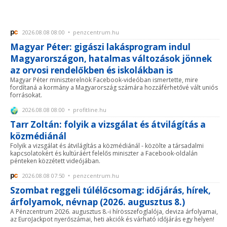
2026.08.08 08:00 • penzcentrum.hu
Magyar Péter: gigászi lakásprogram indul
Magyarországon, hatalmas változások jönnek
az orvosi rendelőkben és iskolákban is
Magyar Péter miniszterelnök Facebook-videóban ismertette, mire
fordítaná a kormány a Magyarország számára hozzáférhetővé vált uniós
forrásokat.
2026.08.08 08:00 • profitline.hu
Tarr Zoltán: folyik a vizsgálat és átvilágítás a
közmédiánál
Folyik a vizsgálat és átvilágítás a közmédiánál - közölte a társadalmi
kapcsolatokért és kultúráért felelős miniszter a Facebook-oldalán
pénteken közzétett videójában.
2026.08.08 07:50 • penzcentrum.hu
Szombat reggeli túlélőcsomag: időjárás, hírek,
árfolyamok, névnap (2026. augusztus 8.)
A Pénzcentrum 2026. augusztus 8.-i hírösszefoglalója, deviza árfolyamai,
az EuroJackpot nyerőszámai, heti akciók és várható időjárás egy helyen!