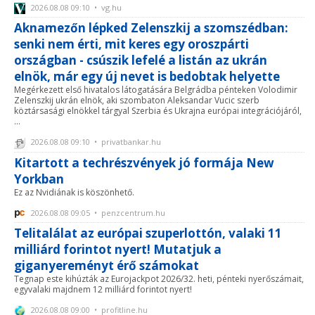
2026.08.08 09:10 • vg.hu
Aknamezőn lépked Zelenszkij a szomszédban:
senki nem érti, mit keres egy oroszpárti
országban - csúszik lefelé a listán az ukrán
elnök, már egy új nevet is bedobtak helyette
Megérkezett első hivatalos látogatására Belgrádba pénteken Volodimir
Zelenszkij ukrán elnök, aki szombaton Aleksandar Vucic szerb
köztársasági elnökkel tárgyal Szerbia és Ukrajna európai integrációjáról,
...
2026.08.08 09:10 • privatbankar.hu
Kitartott a techrészvények jó formája New
Yorkban
Ez az Nvidiának is köszönhető.
2026.08.08 09:05 • penzcentrum.hu
Telitalálat az európai szuperlottón, valaki 11
milliárd forintot nyert! Mutatjuk a
giganyereményt érő számokat
Tegnap este kihúzták az Eurojackpot 2026/32. heti, pénteki nyerőszámait,
egyvalaki majdnem 12 milliárd forintot nyert!
2026.08.08 09:00 • profitline.hu