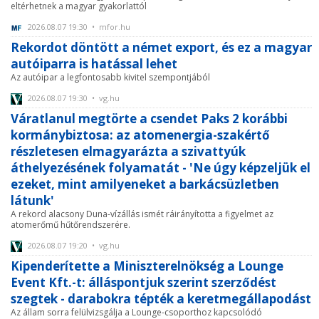
eltérhetnek a magyar gyakorlattól
2026.08.07 19:30 • mfor.hu
Rekordot döntött a német export, és ez a magyar
autóiparra is hatással lehet
Az autóipar a legfontosabb kivitel szempontjából
2026.08.07 19:30 • vg.hu
Váratlanul megtörte a csendet Paks 2 korábbi
kormánybiztosa: az atomenergia-szakértő
részletesen elmagyarázta a szivattyúk
áthelyezésének folyamatát - 'Ne úgy képzeljük el
ezeket, mint amilyeneket a barkácsüzletben
látunk'
A rekord alacsony Duna-vízállás ismét ráirányította a figyelmet az
atomerőmű hűtőrendszerére.
2026.08.07 19:20 • vg.hu
Kipenderítette a Miniszterelnökség a Lounge
Event Kft.-t: álláspontjuk szerint szerződést
szegtek - darabokra tépték a keretmegállapodást
Az állam sorra felülvizsgálja a Lounge-csoporthoz kapcsolódó