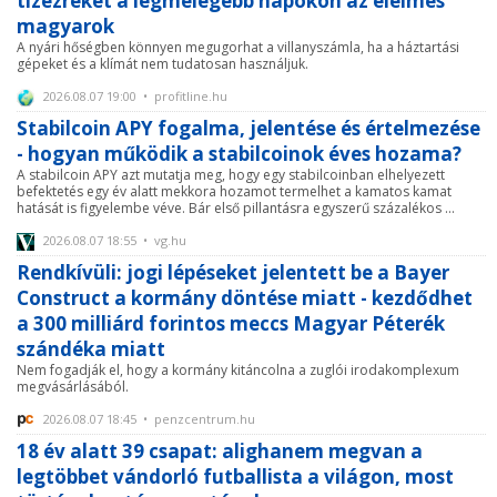
tízezreket a legmelegebb napokon az élelmes
magyarok
A nyári hőségben könnyen megugorhat a villanyszámla, ha a háztartási
gépeket és a klímát nem tudatosan használjuk.
2026.08.07 19:00 • profitline.hu
Stabilcoin APY fogalma, jelentése és értelmezése
- hogyan működik a stabilcoinok éves hozama?
A stabilcoin APY azt mutatja meg, hogy egy stabilcoinban elhelyezett
befektetés egy év alatt mekkora hozamot termelhet a kamatos kamat
hatását is figyelembe véve. Bár első pillantásra egyszerű százalékos ...
2026.08.07 18:55 • vg.hu
Rendkívüli: jogi lépéseket jelentett be a Bayer
Construct a kormány döntése miatt - kezdődhet
a 300 milliárd forintos meccs Magyar Péterék
szándéka miatt
Nem fogadják el, hogy a kormány kitáncolna a zuglói irodakomplexum
megvásárlásából.
2026.08.07 18:45 • penzcentrum.hu
18 év alatt 39 csapat: alighanem megvan a
legtöbbet vándorló futballista a világon, most