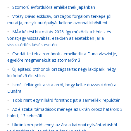
•
Szomorú évfordulóra emlékeznek Japánban
•
Vitézy Dávid exkluzív, országos forgalom-térképe jól
mutatja, melyik autópályát kellene azonnal kibővíteni
•
MÁV késési biztosítás 2026: így működik a bérlet- és
vonatjegy visszaváltás, ezekben az esetekben jár a
visszatérítés késés esetén
•
Csodát tettek a románok - emelkedik a Duna vízszintje,
egyelőre megmenekült az atomerőmű
•
Új építésű otthonok országszerte: négy lakópark, négy
különböző életstílus
•
Ismét fellángolt a vita arról, hogy kell-e duzzasztómű a
Dunára
•
Több mint egymilliárd forinthoz jut a sármelléki repülőtér
•
Az éjszakai támadások mérlege az ukrán-orosz határon: 3
halott, 13 sebesült
•
Ukrán korrupció: ennyi az ára a katonai nyilvántartásból