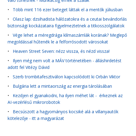
való törlésnek - Munkácsig érnek a szálak
•
Több mint 116 ezer beteget láttak el a mentők júliusban
•
Olasz lap: dzsihadista hálózatokra és a ceutai bevándorlás
biztonsági kockázataira figyelmeztetnek a titkosszolgálatok
•
Vége lehet a méregdrága klímaszámlák korának? Meglepő
megoldással hűtenék le a felforrósodott városokat
•
Heaven Street Seven: nézz vissza, és nézd vissza!
•
Ilyen még nem volt a MÁV történetében - álláshirdetést
adott fel Vitézy Dávid
•
Szerb trombitafesztiválon kapcsolódott ki Orbán Viktor
•
Bulgária lett a mintaország az energia tárolásában
•
Kezdjen el gyanakodni, ha ilyen méhet lát - érkeznek az
AI-vezérlésű mikrorobotok
•
Becsúszott a hagyományos kocsiké alá a villanyautók
kötelezője - itt a magyarázat