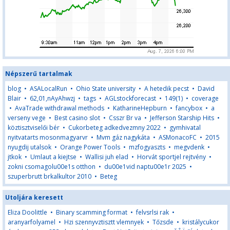
Népszerű tartalmak
blog
•
ASALocalRun
•
Ohio State university
•
A hetedik pecst
•
David
Blair
•
62,01,nAyAhwzj
•
tags
•
AGLstockforecast
•
149(1)
•
coverage
•
AvaTrade withdrawal methods
•
KatharineHepburn
•
fancybox
•
a
verseny vege
•
Best casino slot
•
Csszr Br va
•
Jefferson Starship Hits
•
köztisztviselői bér
•
Cukorbeteg adkedvezmny 2022
•
gymhivatal
nyitvatarts mosonmagyarvr
•
Mvm gáz nagykáta
•
ASMonacoFC
•
2015
nyugdij utalsok
•
Orange Power Tools
•
mzfogyaszts
•
megvdenk
•
jtkok
•
Umlaut a kiejtse
•
Wallisi juh elad
•
Horvát sportjel rejtvény
•
zokni csomagolu00e1s otthon
•
du00e1vid naptu00e1r 2025
•
szuperbrutt brkalkultor 2010
•
Beteg
Utoljára keresett
Eliza Doolittle
•
Binary scamming format
•
felvsrlsi rak
•
aranyarfolyamel
•
Hzi szennyvztisztt vlemnyek
•
Tőzsde
•
kristálycukor