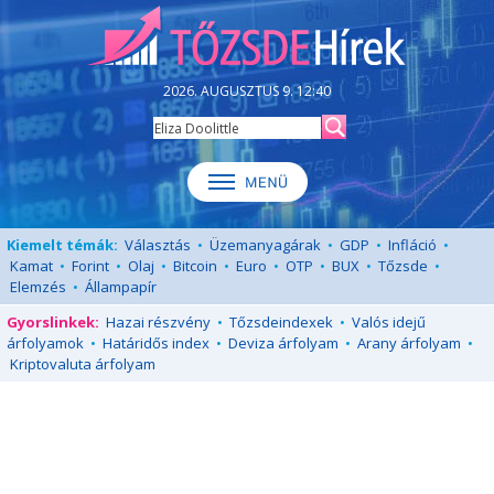
2026. AUGUSZTUS 9. 12:40
Kiemelt témák:
Választás
•
Üzemanyagárak
•
GDP
•
Infláció
•
Kamat
•
Forint
•
Olaj
•
Bitcoin
•
Euro
•
OTP
•
BUX
•
Tőzsde
•
Elemzés
•
Állampapír
Gyorslinkek:
Hazai részvény
•
Tőzsdeindexek
•
Valós idejű
árfolyamok
•
Határidős index
•
Deviza árfolyam
•
Arany árfolyam
•
Kriptovaluta árfolyam