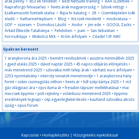
árak penny
•
853 ek rendelet
•
Best NetSuite training
•
ĂÂÄ šĹzletnek
•
Napraforgo felvasarlas
•
heets árak magyarország
•
Szlovk rettsgi
•
kzalkamazotti fizetsek utalsa
•
Bipa hr katalog
•
28
•
Üzemképtelen tz4k
eladó
•
KatharineHepburn
•
Blog
•
Kis tzek mindentt
•
modositasa
•
GDP
•
sszesen
•
Domokos László
•
Andor
•
jim ede
•
GOOGL Zacks
•
Árkád Étkezde Tatabánya
•
Felidoben
•
pain
•
San Sebastian
•
horoszkópja
•
Miskolczi Mrk
•
Króm árfolyam
•
Citadel 13F AMC
Gyakran keresett
1 aranykorona ára 2025
•
bemért rendszámok
•
ausztria minimálbér 2025
•
gyed utalás 2025
•
dávid naptár 2025
•
45 napos időjárás előrejelzés
•
máv menetrend 2025
•
szlovákia méh telep árak
•
várható euro árfolyam
•
2253 nyomtatvány
•
intercity vonatok menetrendje
•
1 aranykorona hány
forint
•
zokni csomagolás otthon
•
heets ár
•
lidl szép kártya 2025
•
1 m3
gáz világpiaci ára
•
iqos iluma ár
•
fresubin tápszer mellékhatásai
•
mai
meccsek tippmix
•
pöli rejtvény
•
volánbusz menetrend 2025
•
tippmix
eredmények tegnapi
•
otp egyenleglekérdezés
•
kaufland szlovákia akciós
újság
•
opus forum
Kapcsolat
•
Honlapkészítés
|
Vízszigetelés injektálással