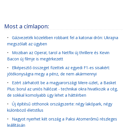
Most a címlapon:
•
Gázvezeték közelében robbant fel a katonai drón: Ukrajna
megszólalt az ügyben
•
Moziban az Opera!, tarol a Netflix új thrillere és Kevin
Bacon új filmje is megérkezett
•
Elképesztő összeget fizettek az egyedi F1-es sisakért:
jótékonyságra megy a pénz, de nem akármennyi
•
Ezért zárhatott be a magyarországi Mere-üzlet, a Basket
Plus: borul az uniós hálózat - technikai okra hivatkozik a cég,
de sokkal komolyabb ügy lehet a háttérben
•
Új építésű otthonok országszerte: négy lakópark, négy
különböző életstílus
•
Nagyot nyerhet két ország a Paksi Atomerőmű részleges
leállításán