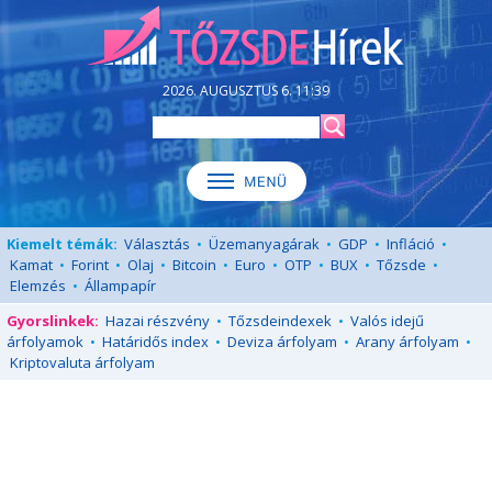
2026. AUGUSZTUS 6. 11:39
Kiemelt témák:
Választás
•
Üzemanyagárak
•
GDP
•
Infláció
•
Kamat
•
Forint
•
Olaj
•
Bitcoin
•
Euro
•
OTP
•
BUX
•
Tőzsde
•
Elemzés
•
Állampapír
Gyorslinkek:
Hazai részvény
•
Tőzsdeindexek
•
Valós idejű
árfolyamok
•
Határidős index
•
Deviza árfolyam
•
Arany árfolyam
•
Kriptovaluta árfolyam