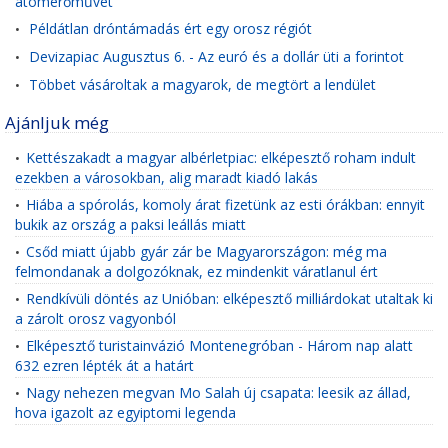
atomerőművet
Példátlan dróntámadás ért egy orosz régiót
•
Devizapiac Augusztus 6. - Az euró és a dollár üti a forintot
•
Többet vásároltak a magyarok, de megtört a lendület
•
Ajánljuk még
Kettészakadt a magyar albérletpiac: elképesztő roham indult
•
ezekben a városokban, alig maradt kiadó lakás
Hiába a spórolás, komoly árat fizetünk az esti órákban: ennyit
•
bukik az ország a paksi leállás miatt
Csőd miatt újabb gyár zár be Magyarországon: még ma
•
felmondanak a dolgozóknak, ez mindenkit váratlanul ért
Rendkívüli döntés az Unióban: elképesztő milliárdokat utaltak ki
•
a zárolt orosz vagyonból
Elképesztő turistainvázió Montenegróban - Három nap alatt
•
632 ezren lépték át a határt
Nagy nehezen megvan Mo Salah új csapata: leesik az állad,
•
hova igazolt az egyiptomi legenda