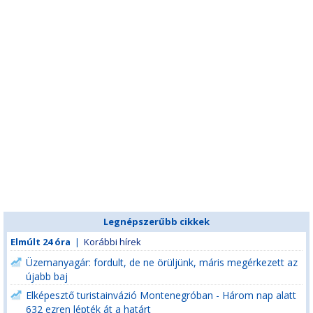
Legnépszerűbb cikkek
Elmúlt 24 óra
|
Korábbi hírek
Üzemanyagár: fordult, de ne örüljünk, máris megérkezett az
újabb baj
Elképesztő turistainvázió Montenegróban - Három nap alatt
632 ezren lépték át a határt