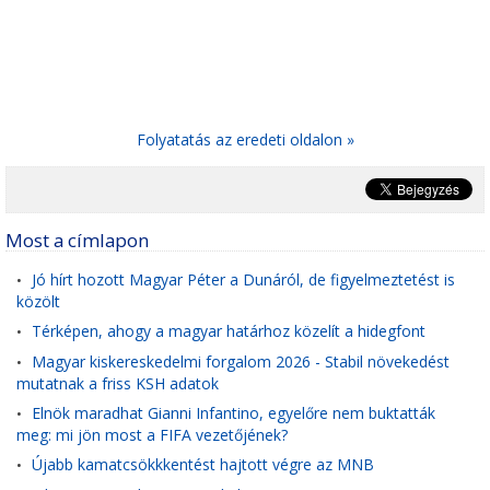
Folyatatás az eredeti oldalon »
Most a címlapon
Jó hírt hozott Magyar Péter a Dunáról, de figyelmeztetést is
•
közölt
Térképen, ahogy a magyar határhoz közelít a hidegfont
•
Magyar kiskereskedelmi forgalom 2026 - Stabil növekedést
•
mutatnak a friss KSH adatok
Elnök maradhat Gianni Infantino, egyelőre nem buktatták
•
meg: mi jön most a FIFA vezetőjének?
Újabb kamatcsökkkentést hajtott végre az MNB
•