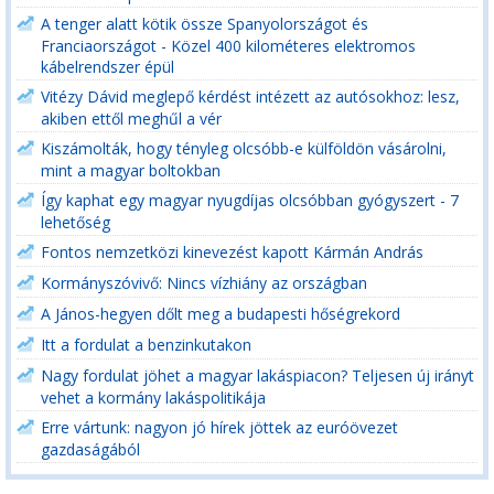
A tenger alatt kötik össze Spanyolországot és
Franciaországot - Közel 400 kilométeres elektromos
kábelrendszer épül
Vitézy Dávid meglepő kérdést intézett az autósokhoz: lesz,
akiben ettől meghűl a vér
Kiszámolták, hogy tényleg olcsóbb-e külföldön vásárolni,
mint a magyar boltokban
Így kaphat egy magyar nyugdíjas olcsóbban gyógyszert - 7
lehetőség
Fontos nemzetközi kinevezést kapott Kármán András
Kormányszóvivő: Nincs vízhiány az országban
A János-hegyen dőlt meg a budapesti hőségrekord
Itt a fordulat a benzinkutakon
Nagy fordulat jöhet a magyar lakáspiacon? Teljesen új irányt
vehet a kormány lakáspolitikája
Erre vártunk: nagyon jó hírek jöttek az euróövezet
gazdaságából