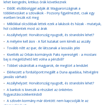
lehet kiengedni, kritikus órák következnek
Eldőlt: elsőbbséggel adják át Magyarországnak a
•
többletvizüket a szlovákok - Pozsony figyelmeztet, csak egy
esetben teszik ezt meg
Milliókkal olcsóbbak lettek ezek a lakások és házak - mutatjuk,
•
hol csökkentek most az árak
Aszályhelyzet: Horvátország nyugodt, és strandolni lehet?
•
A mélyére kell ásni - A fúrt kutakat sem kíméli az aszály
•
Tovább nőtt az ipar, de látszanak a lassulás jelei
•
Kivették az Orbán-kormányok Paks nyereségét - a mostani
•
baj is megelőzhető lett volna a pénzből?
Többet vásároltak a magyarok, de megtört a lendület
•
Elérkezett a fordulópont:megállt a Duna apadása, hétvégére
•
javulás várható
Aszályhelyzet: Horvátország nyugodt, és strandolni lehet?
•
A bankok is kiveszik a részüket az önkéntes
•
fogyasztáscsökkentésből
A szlovén kormány már döntött: nem kapcsolják le az
•