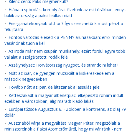
Kilenc centi: Paks megmenkült?
•
Hiába a spórolás, komoly árat fizetünk az esti órákban: ennyit
•
bukik az ország a paksi leállás miatt
Energiahatékonyabb otthon? Így szerezhetünk most pénzt a
•
felújításra
Fontos változás élesedik a PENNY áruházakban: erről minden
•
vásárlónak tudnia kell
Az iroda már nem csupán munkahely: ezért fordul egyre több
•
vállalat a szolgáltatott irodák felé
Aszályhelyzet: Horvátország nyugodt, és strandolni lehet?
•
Nőtt az ipar, de gyengén muzsikált a kiskereskedelem a
•
második negyedévben
Tovább nőtt az ipar, de látszanak a lassulás jelei
•
Kettészakadt a magyar albérletpiac: elképesztő roham indult
•
ezekben a városokban, alig maradt kiadó lakás
Európai tőzsde Augusztus 6. - Zöldben a kontinens, az olaj 79
•
dollár
Ausztriából várja a megváltást Magyar Péter: megszólalt a
•
miniszterelnök a Paksi Atomerőműről, hogy mi vár ránk - nem