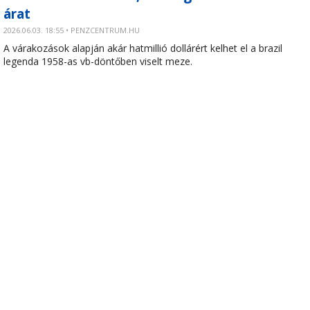
árat
2026.06.03. 18:55 • PENZCENTRUM.HU
A várakozások alapján akár hatmillió dollárért kelhet el a brazil
legenda 1958-as vb-döntőben viselt meze.