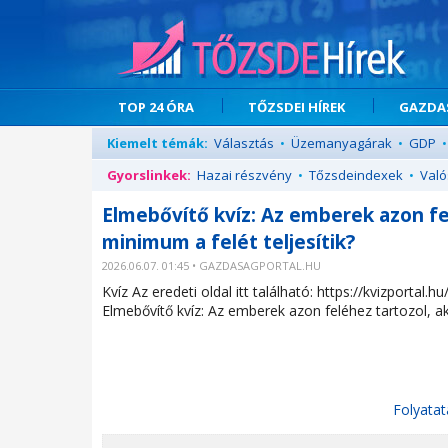
TOP 24 ÓRA
TŐZSDEI HÍREK
GAZDAS
Kiemelt témák:
Választás
•
Üzemanyagárak
•
GDP
•
Gyorslinkek:
Hazai részvény
•
Tőzsdeindexek
•
Való
Elmebővítő kvíz: Az emberek azon fe
minimum a felét teljesítik?
2026.06.07. 01:45 • GAZDASAGPORTAL.HU
Kvíz Az eredeti oldal itt található: https://kvizportal
Elmebővítő kvíz: Az emberek azon feléhez tartozol, ak
Folyatat