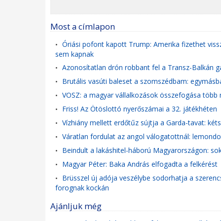
Most a címlapon
Óriási pofont kapott Trump: Amerika fizethet viss
•
sem kapnak
Azonosítatlan drón robbant fel a Transz-Balkán 
•
Brutális vasúti baleset a szomszédbam: egymásb
•
VOSZ: a magyar vállalkozások összefogása több mi
•
Friss! Az Ötöslottó nyerőszámai a 32. játékhéten
•
Vízhiány mellett erdőtűz sújtja a Garda-tavat: ké
•
Váratlan fordulat az angol válogatottnál: lemondo
•
Beindult a lakáshitel-háború Magyarországon: sok
•
Magyar Péter: Baka András elfogadta a felkérést
•
Brüsszel új adója veszélybe sodorhatja a szerencsej
•
forognak kockán
Ajánljuk még