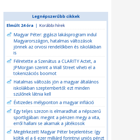
Legnépszerűbb cikkek
Elmúlt 24 óra
|
Korábbi hírek
Magyar Péter: gigászi lakásprogram indul
Magyarországon, hatalmas változások
jönnek az orvosi rendelőkben és iskolákban
is
Félretette a Szenátus a CLARITY Actet, a
JPMorgan szerint a Wall Street viheti el a
tokenizációs boomot
Hatalmas változás jön a magyar általános
iskolákban szeptembertől: ezt minden
szülőnek látnia kell
Évtizedes mélyponton a magyar infláció
Egy teljes szezon is elmaradhat a népszerű
sportligában: megint a pénzen megy a vita,
erről hallani se akarnak a játékosok
Megérkezett Magyar Péter bejelentése: így
költik el a 6 ezer milliárd forintnyi uniós pénzt