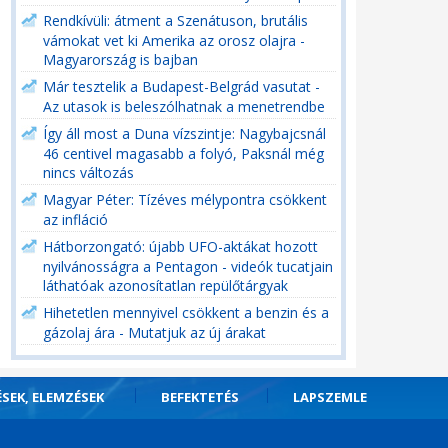
Rendkívüli: átment a Szenátuson, brutális
vámokat vet ki Amerika az orosz olajra -
Magyarország is bajban
Már tesztelik a Budapest-Belgrád vasutat -
Az utasok is beleszólhatnak a menetrendbe
Így áll most a Duna vízszintje: Nagybajcsnál
46 centivel magasabb a folyó, Paksnál még
nincs változás
Magyar Péter: Tízéves mélypontra csökkent
az infláció
Hátborzongató: újabb UFO-aktákat hozott
nyilvánosságra a Pentagon - videók tucatjain
láthatóak azonosítatlan repülőtárgyak
Hihetetlen mennyivel csökkent a benzin és a
gázolaj ára - Mutatjuk az új árakat
ÉSEK, ELEMZÉSEK
BEFEKTETÉS
LAPSZEMLE