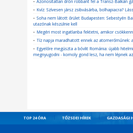
Azonosítatlan drón robbant fel a Transz-Balkán 
•
Kvíz: Szívesen jársz zsibvásárba, bolhapiacra? Lá
•
Soha nem látott őrület Budapesten: Sebestyén Bal
•
utazónak készülnie kell
Megéri most ingatlanba fektetni, amikor csökkenn
•
Tíz napja maradhatott ennek az atomerőműnek: a 
•
Egyelőre megúszta a bóvlit Románia: újabb hitelm
•
megnyugodni - komoly gond lesz, ha nem lépnek 
TOP 24 ÓRA
TŐZSDEI HÍREK
GAZDASÁGI H