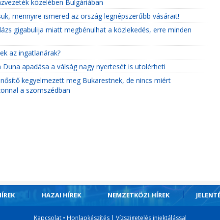
gázvezeték közelében Bulgáriában
ssuk, mennyire ismered az ország legnépszerűbb vásárait!
ázs gigabulija miatt megbénulhat a közlekedés, erre minden
ek az ingatlanárak?
Duna apadása a válság nagy nyertesét is utolérheti
inősítő kegyelmezett meg Bukarestnek, de nincs miért
azonnal a szomszédban
ÍREK
HAZAI HÍREK
NEMZETKÖZI HÍREK
JELENT
Kapcsolat
•
Honlapkészítés
|
Vízszigetelés injektálással