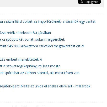
za százmilliárd dollárt az importőröknek, a vásárlók egy centet
gázvezeték közelében Bulgáriában
a csapódott két vonat, sokan megsérültek
nt 145 000 kilowattóra csúcsidei megtakarítást ért el
tszáz embert menekítettek ki
tt a szövetségi kapitány, mi lesz most?
at spórolhat az Otthon Starttal, aki most résen van
áték-ipart: Málta az uniós ellenállás élére állt - milliárdok