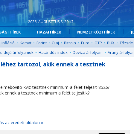
2026. AUGUSZTUS 8. 20:47
ÁGI HÍREK
HAZAI HÍREK
NEMZETKÖZI HÍREK
J
Infláció
•
Kamat
•
Forint
•
Olaj
•
Bitcoin
•
Euro
•
OTP
•
BUX
•
Tőzsde
s idejű árfolyamok
•
Határidős index
•
Deviza árfolyam
•
Arany árfolya
léhez tartozol, akik ennek a tesztnek
.hu/elmebovito-kviz-tesztnek-minimum-a-felet-teljesit-8526/
ik ennek a tesztnek minimum a felét teljesítik?
ás az eredeti oldalon »