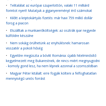
•
Telitalálat az európai szuperlottón, valaki 11 milliárd
forintot nyert! Mutatjuk a giganyereményt érő számokat
•
Kilőtt a kriptokártyás fizetés: már havi 759 millió dollár
forog a piacon
•
Elszálltak a munkaerőköltségek: az osztrák ipar negyede
külföldre készülne
•
Nem sokáig örülhetünk az enyhülésnek: hamarosan
visszatér a pokoli hőség
•
Egyelőre megúszta a bóvlit Románia: újabb hitelminősítő
kegyelmezett meg Bukarestnek, de nincs miért megnyugodni
- komoly gond lesz, ha nem lépnek azonnal a szomszédban
•
Magyar Péter kitálalt: erre fogják költeni a felfoghatatlan
mennyiségű uniós forrást