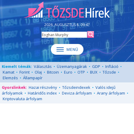
2026. AUGUSZTUS 8. 09:47
Kiemelt témák:
Választás
•
Üzemanyagárak
•
GDP
•
Infláció
•
Kamat
•
Forint
•
Olaj
•
Bitcoin
•
Euro
•
OTP
•
BUX
•
Tőzsde
•
Elemzés
•
Állampapír
Gyorslinkek:
Hazai részvény
•
Tőzsdeindexek
•
Valós idejű
árfolyamok
•
Határidős index
•
Deviza árfolyam
•
Arany árfolyam
•
Kriptovaluta árfolyam