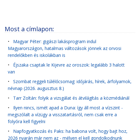
Most a címlapon:
•
Magyar Péter: gigászi lakásprogram indul
Magyarországon, hatalmas változások jönnek az orvosi
rendelőkben és iskolákban is
•
Éjszaka csaptak le Kijevre az oroszok: legalább 3 halott
van
•
Szombat reggeli túlélőcsomag: időjárás, hírek, árfolyamok,
névnap (2026. augusztus 8.)
•
Tarr Zoltán: folyik a vizsgálat és átvilágítás a közmédiánál
•
Ilyen nincs, ismét apad a Duna: így áll most a vízszint -
megszólalt a vízügy a visszatartásról, nem csak erre a
folyóra kell figyelni
•
Napfogyatkozás és Paks: ha babona volt, hogy bajt hoz,
2026 nyarán már nem az - mélyen el kell gondolkodnunk