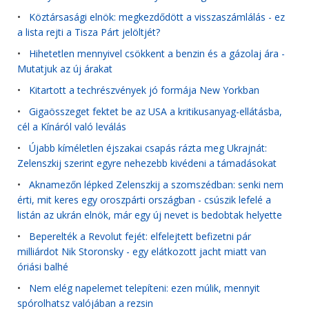
•
Köztársasági elnök: megkezdődött a visszaszámlálás - ez
a lista rejti a Tisza Párt jelöltjét?
•
Hihetetlen mennyivel csökkent a benzin és a gázolaj ára -
Mutatjuk az új árakat
•
Kitartott a techrészvények jó formája New Yorkban
•
Gigaösszeget fektet be az USA a kritikusanyag-ellátásba,
cél a Kínáról való leválás
•
Újabb kíméletlen éjszakai csapás rázta meg Ukrajnát:
Zelenszkij szerint egyre nehezebb kivédeni a támadásokat
•
Aknamezőn lépked Zelenszkij a szomszédban: senki nem
érti, mit keres egy oroszpárti országban - csúszik lefelé a
listán az ukrán elnök, már egy új nevet is bedobtak helyette
•
Beperelték a Revolut fejét: elfelejtett befizetni pár
milliárdot Nik Storonsky - egy elátkozott jacht miatt van
óriási balhé
•
Nem elég napelemet telepíteni: ezen múlik, mennyit
spórolhatsz valójában a rezsin