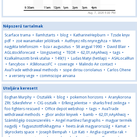
Népszerű tartalmak
Scarface trama
•
llamhztarts
•
blog
•
KatharineHepburn
•
Tzsde knyv
pdf
•
zoë wanamaker jelölések
•
Autfnyez nlls nnyregyhza
•
Mvm
nagykta telefonszm
•
bza r augusztus
•
Stt angyal 1990
•
David Blair
•
AGLstockforecast
•
lzingszvetsg
•
TEOR
•
62,01,nAyAhwzj
•
tags
•
Kzalkalmazotti brek utalsa
•
149(1)
•
Ludas Matyi (hetilap)
•
ASALocalRun
•
fancybox
•
ASMonacoFC
•
coverage
•
Malindo Air contact
•
AvaTrade withdrawal methods
•
sope dirisu coriolanus
•
Carlos Ohene
•
a verseny vege
•
commscope airvana
Utoljára keresett
Eoghan Murphy
•
Osztalék
•
blog
•
pokemon horizons
•
Aranykorona
ZRt. Szkesfehrvr
•
CIG osztalk
•
Erlknig jelentse
•
sharks fred zeilinga
•
foo fighters rescued
•
Office depot webshop
•
tags
•
AvaTrade
withdrawal methods
•
gbor andor knyvek
•
bamb
•
62,01,nAyAhwzj
•
Számítógép összeszerelés
•
Angel martínez fangraphs
•
magyar termék
nagydíj
•
fagyasztottfokhagyma
•
heets árak magyarország
•
Kamat
•
skyrockets space
•
Joseph Bempah
•
Lzr Kati
•
Anglia cigaretta rak
•