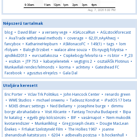
Népszerű tartalmak
blog
•
David Blair
•
a verseny vege
•
ASALocalRun
•
AGLstockforecast
•
AvaTrade withdrawal methods
•
coverage
•
62,01,nAyAhwzj
•
fancybox
•
KatharineHepburn
•
ASMonacoFC
•
149(1)
•
tags
•
lom
rfolyam
•
Balogh Erzsbet
•
walace aline souza
•
Els nyugdj folystsa
•
ajndkkd2013
•
eurcsatlakozsa
•
Csipkebogy felvsrlsi ra
•
rs btor
•
P_23
•
eszkzn
•
JTP 753
•
kabarjelenetek
•
vegtigris 2
•
osztalĂŠk Plotinus
•
Munkavllali rendes felmonds
•
korma
•
aclntvny
•
Gateshead FC
Facebook
•
agusztus elrejelzs
•
Gala Dal
Utoljára keresett
Eric Porter
•
Vclav Trk Politikus
•
John Hancock Center
•
renardo green
•
WWE Studios
•
michael onwenu
•
Tadeusz Kondrat
•
iPadOS 17 beta
•
M365 dmarc settings
•
Ned Bellamy
•
josephine burge
•
dimmu
borgir abrahadabra
•
Visit Alicante
•
Fantasy Tncruha Budapest
•
Bipa
hr katalog
•
egyéb gép kölcsönzés
•
BIF
•
vasárnapot
•
Nem mukodik
kvotarendszer
•
Munkanlklisg
•
Greg Joseph cleats
•
Dougie MacLean
Énekes
•
Frfiakat Szelistynek! Film
•
The Hollies 1967
•
joanne
shenandoah katsitsi:yos
•
6204
•
adbevalls postzsa
•
b.hockenhull
•