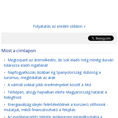
Folyatatás az eredeti oldalon »
Most a címlapon
Megtorpant az áremelkedés, de sok eladó még mindig durván
•
túlárazza eladó ingatlanát
Napfogyatkozás lázában ég Spanyolország: dübörög a
•
turizmus, meglódultak az árak
A vártnál sokkal jobb eredményeket közölt a Mol
•
Térképen, ahogy hajnalban elérte Magyarország határát a
•
hidegfront
Energiaválság idején felértékelődnek a korszerű otthonok -
•
mutatjuk, miből finanszírozható a felújítás
Az euróbevezetés ígérete gyökeresen megváltoztatta a
•