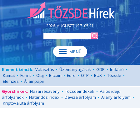
2026. AUGUSZTUS 7. 05:21
Kiemelt témák:
Választás
•
Üzemanyagárak
•
GDP
•
Infláció
•
Kamat
•
Forint
•
Olaj
•
Bitcoin
•
Euro
•
OTP
•
BUX
•
Tőzsde
•
Elemzés
•
Állampapír
Gyorslinkek:
Hazai részvény
•
Tőzsdeindexek
•
Valós idejű
árfolyamok
•
Határidős index
•
Deviza árfolyam
•
Arany árfolyam
•
Kriptovaluta árfolyam