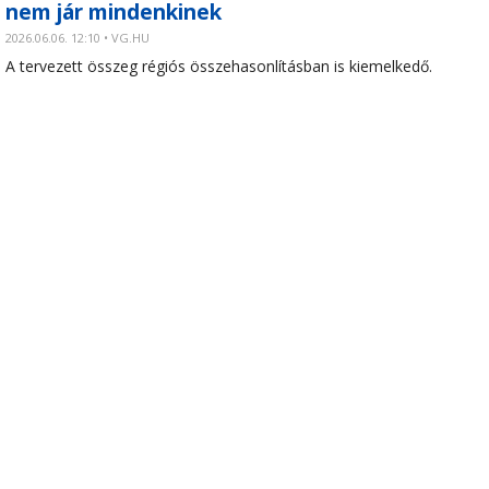
nem jár mindenkinek
2026.06.06. 12:10 • VG.HU
A tervezett összeg régiós összehasonlításban is kiemelkedő.