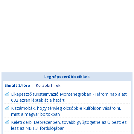
Legnépszerűbb cikkek
Elmúlt 24 óra
|
Korábbi hírek
Elképesztő turistainvázió Montenegróban - Három nap alatt
632 ezren lépték át a határt
Kiszámolták, hogy tényleg olcsóbb-e külföldön vásárolni,
mint a magyar boltokban
Keleti derbi Debrecenben, tovább gyűjtögetne az Újpest: ez
lesz az NB I 3. fordulójában