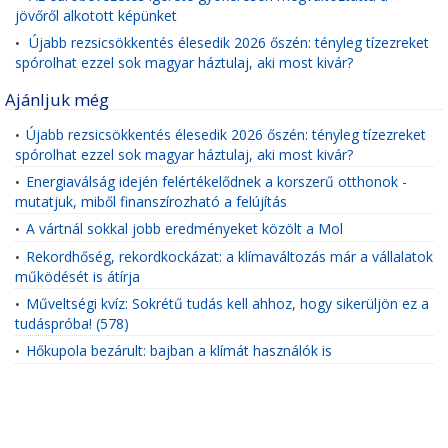
jövőről alkotott képünket
Újabb rezsicsökkentés élesedik 2026 őszén: tényleg tízezreket
•
spórolhat ezzel sok magyar háztulaj, aki most kivár?
Ajánljuk még
Újabb rezsicsökkentés élesedik 2026 őszén: tényleg tízezreket
•
spórolhat ezzel sok magyar háztulaj, aki most kivár?
Energiaválság idején felértékelődnek a korszerű otthonok -
•
mutatjuk, miből finanszírozható a felújítás
A vártnál sokkal jobb eredményeket közölt a Mol
•
Rekordhőség, rekordkockázat: a klímaváltozás már a vállalatok
•
működését is átírja
Műveltségi kvíz: Sokrétű tudás kell ahhoz, hogy sikerüljön ez a
•
tudáspróba! (578)
Hőkupola bezárult: bajban a klímát használók is
•