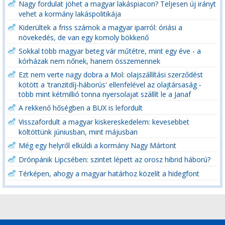
Nagy fordulat jöhet a magyar lakáspiacon? Teljesen új irányt
vehet a kormány lakáspolitikája
Kiderültek a friss számok a magyar iparról: óriási a
növekedés, de van egy komoly bökkenő
Sokkal több magyar beteg vár műtétre, mint egy éve - a
kórházak nem nőnek, hanem összemennek
Ezt nem verte nagy dobra a Mol: olajszállítási szerződést
kötött a 'tranzitdíj-háborús' ellenfelével az olajtársaság -
több mint kétmillió tonna nyersolajat szállít le a Janaf
A rekkenő hőségben a BUX is lefordult
Visszafordult a magyar kiskereskedelem: kevesebbet
költöttünk júniusban, mint májusban
Még egy helyről elküldi a kormány Nagy Mártont
Drónpánik Lipcsében: szintet lépett az orosz hibrid háború?
Térképen, ahogy a magyar határhoz közelít a hidegfont