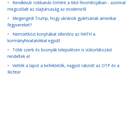
•
Rendkívüli: robbanás történt a Mol finomítójában - azonnal
megszólalt az olajtársaság az incidensről
•
Megengedi Trump, hogy ukránok gyártsanak amerikai
fegyvereket?
•
Nemzetközi konyhákat ellenőriz az NKFH a
kormányhivatalokkal együtt
•
Több szerb és bosnyák településen is vízkorlátozást
rendeltek el
•
Vették a lapot a befektetők, nagyot ralizott az OTP és a
Richter