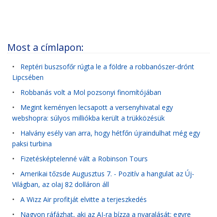
Most a címlapon:
•
Reptéri buszsofőr rúgta le a földre a robbanószer-drónt
Lipcsében
•
Robbanás volt a Mol pozsonyi finomítójában
•
Megint keményen lecsapott a versenyhivatal egy
webshopra: súlyos milliókba került a trükközésük
•
Halvány esély van arra, hogy hétfőn újraindulhat még egy
paksi turbina
•
Fizetésképtelenné vált a Robinson Tours
•
Amerikai tőzsde Augusztus 7. - Pozitív a hangulat az Új-
Világban, az olaj 82 dolláron áll
•
A Wizz Air profitját elvitte a terjeszkedés
•
Nagyon ráfázhat, aki az AI-ra bízza a nyaralását: egyre