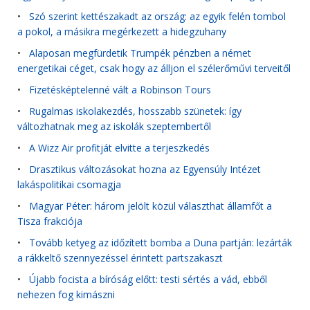
•
Szó szerint kettészakadt az ország: az egyik felén tombol
a pokol, a másikra megérkezett a hidegzuhany
•
Alaposan megfürdetik Trumpék pénzben a német
energetikai céget, csak hogy az álljon el szélerőművi terveitől
•
Fizetésképtelenné vált a Robinson Tours
•
Rugalmas iskolakezdés, hosszabb szünetek: így
változhatnak meg az iskolák szeptembertől
•
A Wizz Air profitját elvitte a terjeszkedés
•
Drasztikus változásokat hozna az Egyensúly Intézet
lakáspolitikai csomagja
•
Magyar Péter: három jelölt közül választhat államfőt a
Tisza frakciója
•
Tovább ketyeg az időzített bomba a Duna partján: lezárták
a rákkeltő szennyezéssel érintett partszakaszt
•
Újabb focista a bíróság előtt: testi sértés a vád, ebből
nehezen fog kimászni