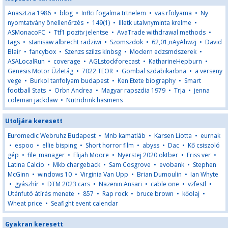
Anasztzia 1986
•
blog
•
Inflci fogalma trtnelem
•
vas rfolyama
•
Ny
nyomtatvány önellenőrzés
•
149(1)
•
Illetk utalvnyminta krelme
•
ASMonacoFC
•
Ttf1 pozitv jelentse
•
AvaTrade withdrawal methods
•
tags
•
stanisaw albrecht radziwi
•
Szomszdok
•
62,01,nAyAhwzj
•
David
Blair
•
fancybox
•
Szenzs szilzs klnbsg
•
Modern edzsmdszerek
•
ASALocalRun
•
coverage
•
AGLstockforecast
•
KatharineHepburn
•
Genesis Motor Üzletág
•
7022 TEOR
•
Gombal szdabikarbna
•
a verseny
vege
•
Burkol tanfolyam budapest
•
Ken Etete biography
•
Smart
football Stats
•
Orbn Andrea
•
Magyar rapszdia 1979
•
Trja
•
jenna
coleman jackdaw
•
Nutridrink hasmens
Utoljára keresett
Euromedic Webruhz Budapest
•
Mnb kamatláb
•
Karsen Liotta
•
eurnak
•
espoo
•
ellie bisping
•
Short horror film
•
abyss
•
Dac
•
Kő csiszoló
gép
•
file_manager
•
Elijah Moore
•
Nyerstej 2020 oktber
•
Friss ver
•
Latina Calcio
•
Mkb chargeback
•
Sam Cosgrove
•
evobank
•
Stephen
McGinn
•
windows 10
•
Virginia Van Upp
•
Brian Dumoulin
•
Ian Whyte
•
gyászhír
•
DTM 2023 cars
•
Nazenin Ansari
•
cable one
•
vzfestl
•
Utánfutó átírás menete
•
857
•
Rap rock
•
bruce brown
•
kőolaj
•
Wheat price
•
Seafight event calendar
Gyakran keresett