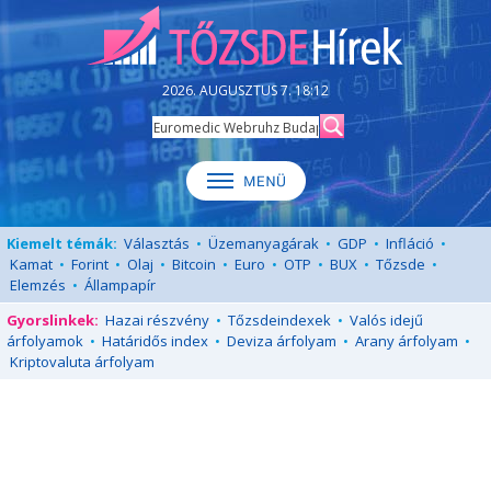
2026. AUGUSZTUS 7. 18:12
Kiemelt témák:
Választás
•
Üzemanyagárak
•
GDP
•
Infláció
•
Kamat
•
Forint
•
Olaj
•
Bitcoin
•
Euro
•
OTP
•
BUX
•
Tőzsde
•
Elemzés
•
Állampapír
Gyorslinkek:
Hazai részvény
•
Tőzsdeindexek
•
Valós idejű
árfolyamok
•
Határidős index
•
Deviza árfolyam
•
Arany árfolyam
•
Kriptovaluta árfolyam