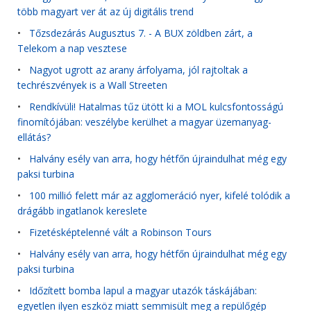
több magyart ver át az új digitális trend
•
Tőzsdezárás Augusztus 7. - A BUX zöldben zárt, a
Telekom a nap vesztese
•
Nagyot ugrott az arany árfolyama, jól rajtoltak a
techrészvények is a Wall Streeten
•
Rendkívüli! Hatalmas tűz ütött ki a MOL kulcsfontosságú
finomítójában: veszélybe kerülhet a magyar üzemanyag-
ellátás?
•
Halvány esély van arra, hogy hétfőn újraindulhat még egy
paksi turbina
•
100 millió felett már az agglomeráció nyer, kifelé tolódik a
drágább ingatlanok kereslete
•
Fizetésképtelenné vált a Robinson Tours
•
Halvány esély van arra, hogy hétfőn újraindulhat még egy
paksi turbina
•
Időzített bomba lapul a magyar utazók táskájában:
egyetlen ilyen eszköz miatt semmisült meg a repülőgép