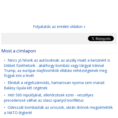
Folyatatás az eredeti oldalon »
Most a címlapon
Nincs jó hírünk az autósoknak: az aszály miatt a benzinért is
•
többet fizethetünk - akárhogy bombáz vagy tárgyal Iránnal
Trump, az európai olajfinomítók ellátási nehézségeinek meg
fogjuk inni a levét
Elindult a végelszámolás, hamarosan nyoma sem marad
•
Balásy Gyula két cégének
Heti 500 repülőjárat, ellenőrzések ezrei - veszélyes
•
precedenssé válhat az olasz-spanyol konfliktus
Odesszát bombázták az oroszok, ukrán drónok megsértették
•
a NATO-légterét