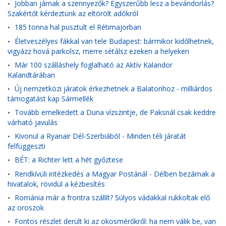
Jobban járnak a szennyezők? Egyszerűbb lesz a bevándorlás?
•
Szakértőt kérdeztünk az eltörölt adókról
185 tonna hal pusztult el Rétimajorban
•
Életveszélyes fákkal van tele Budapest: bármikor kidőlhetnek,
•
vigyázz hová parkolsz, merre sétálsz ezeken a helyeken
Már 100 szálláshely foglalható az Aktív Kalandor
•
Kalandtárában
Új nemzetközi járatok érkezhetnek a Balatonhoz - milliárdos
•
támogatást kap Sármellék
Tovább emelkedett a Duna vízszintje, de Paksnál csak keddre
•
várható javulás
Kivonul a Ryanair Dél-Szerbiából - Minden téli járatát
•
felfüggeszti
BÉT: a Richter lett a hét győztese
•
Rendkívüli intézkedés a Magyar Postánál - Délben bezárnak a
•
hivatalok, rövidül a kézbesítés
Románia már a frontra szállít? Súlyos vádakkal rukkoltak elő
•
az oroszok
Fontos részlet derült ki az okosmérőkről: ha nem válik be, van
•