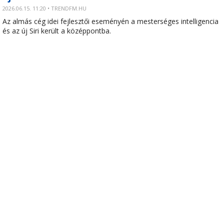
2026.06.15. 11:20 • TRENDFM.HU
Az almás cég idei fejlesztői eseményén a mesterséges intelligencia
és az új Siri került a középpontba.