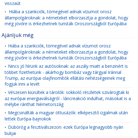
visszaút
Hiába a szankciók, tömegével adnak vízumot orosz
•
állampolgároknak: a németeket elborzasztja a gondolat, hogy
még jövőre is érkezhetnek turisták Oroszországból Európába
Ajánljuk még
Hiába a szankciók, tömegével adnak vízumot orosz
•
állampolgároknak: a németeket elborzasztja a gondolat, hogy
még jövőre is érkezhetnek turisták Oroszországból Európába
Nincs jó hírünk az autósoknak: az aszály miatt a benzinért is
•
többet fizethetünk - akárhogy bombáz vagy tárgyal Iránnal
Trump, az európai olajfinomítók ellátási nehézségeinek meg
fogjuk inni a levét
Vészesen kiürültek a tárolók: sokkoló részletek szivárogtak ki
•
az európai energiaválságról - láncreakció indulhat, másokat is a
mélybe ránthat Németország
Megcsinálták a magyar öttusázók: elképesztő izgalmak után
•
lettek Európa-bajnokok
Dübörög a fesztiválszezon: ezek Európa legnagyobb nyári
•
bulijai