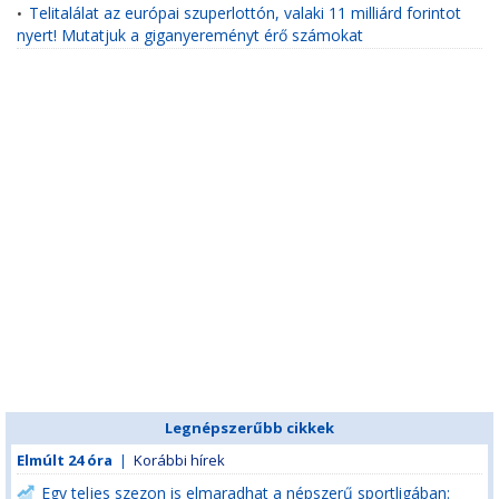
Telitalálat az európai szuperlottón, valaki 11 milliárd forintot
•
nyert! Mutatjuk a giganyereményt érő számokat
Legnépszerűbb cikkek
Elmúlt 24 óra
|
Korábbi hírek
Egy teljes szezon is elmaradhat a népszerű sportligában: