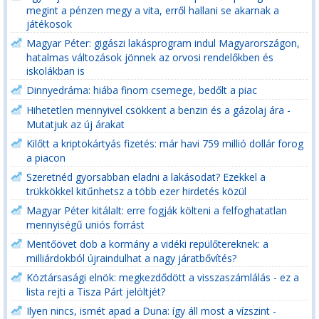
megint a pénzen megy a vita, erről hallani se akarnak a
játékosok
Magyar Péter: gigászi lakásprogram indul Magyarországon,
hatalmas változások jönnek az orvosi rendelőkben és
iskolákban is
Dinnyedráma: hiába finom csemege, bedőlt a piac
Hihetetlen mennyivel csökkent a benzin és a gázolaj ára -
Mutatjuk az új árakat
Kilőtt a kriptokártyás fizetés: már havi 759 millió dollár forog
a piacon
Szeretnéd gyorsabban eladni a lakásodat? Ezekkel a
trükkökkel kitűnhetsz a több ezer hirdetés közül
Magyar Péter kitálalt: erre fogják költeni a felfoghatatlan
mennyiségű uniós forrást
Mentőövet dob a kormány a vidéki repülőtereknek: a
milliárdokból újraindulhat a nagy járatbővítés?
Köztársasági elnök: megkezdődött a visszaszámlálás - ez a
lista rejti a Tisza Párt jelöltjét?
Ilyen nincs, ismét apad a Duna: így áll most a vízszint -