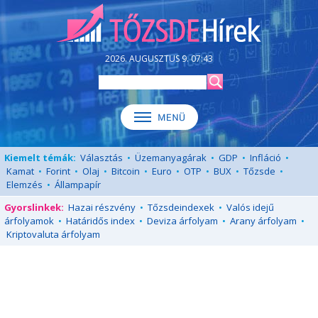
2026. AUGUSZTUS 9. 07:43
Kiemelt témák:
Választás
•
Üzemanyagárak
•
GDP
•
Infláció
•
Kamat
•
Forint
•
Olaj
•
Bitcoin
•
Euro
•
OTP
•
BUX
•
Tőzsde
•
Elemzés
•
Állampapír
Gyorslinkek:
Hazai részvény
•
Tőzsdeindexek
•
Valós idejű
árfolyamok
•
Határidős index
•
Deviza árfolyam
•
Arany árfolyam
•
Kriptovaluta árfolyam