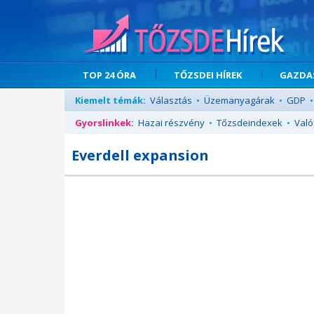
TOP 24 ÓRA
TŐZSDEI HÍREK
GAZDAS
Kiemelt témák:
Választás
•
Üzemanyagárak
•
GDP
•
Gyorslinkek:
Hazai részvény
•
Tőzsdeindexek
•
Való
Everdell expansion