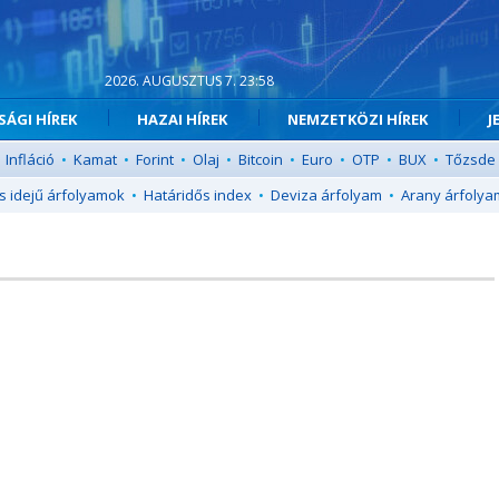
2026. AUGUSZTUS 7. 23:58
ÁGI HÍREK
HAZAI HÍREK
NEMZETKÖZI HÍREK
J
Infláció
•
Kamat
•
Forint
•
Olaj
•
Bitcoin
•
Euro
•
OTP
•
BUX
•
Tőzsde
s idejű árfolyamok
•
Határidős index
•
Deviza árfolyam
•
Arany árfolya