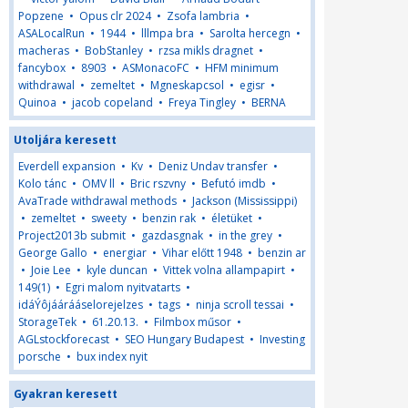
Popzene
•
Opus clr 2024
•
Zsofa lambria
•
ASALocalRun
•
1944
•
lllmpa bra
•
Sarolta hercegn
•
macheras
•
BobStanley
•
rzsa mikls dragnet
•
fancybox
•
8903
•
ASMonacoFC
•
HFM minimum
withdrawal
•
zemeltet
•
Mgneskapcsol
•
egisr
•
Quinoa
•
jacob copeland
•
Freya Tingley
•
BERNA
Utoljára keresett
Everdell expansion
•
Kv
•
Deniz Undav transfer
•
Kolo tánc
•
OMV ll
•
Bric rszvny
•
Befutó imdb
•
AvaTrade withdrawal methods
•
Jackson (Mississippi)
•
zemeltet
•
sweety
•
benzin rak
•
életüket
•
Project2013b submit
•
gazdasgnak
•
in the grey
•
George Gallo
•
energiar
•
Vihar előtt 1948
•
benzin ar
•
Joie Lee
•
kyle duncan
•
Vittek volna allampapirt
•
149(1)
•
Egri malom nyitvatarts
•
idáÝôjáárááselorejelzes
•
tags
•
ninja scroll tessai
•
StorageTek
•
61.20.13.
•
Filmbox műsor
•
AGLstockforecast
•
SEO Hungary Budapest
•
Investing
porsche
•
bux index nyit
Gyakran keresett