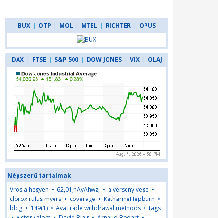
BUX
|
OTP
|
MOL
|
MTEL
|
RICHTER
|
OPUS
DAX
|
FTSE
|
S&P 500
|
DOW JONES
|
VIX
|
OLAJ
Népszerű tartalmak
Vros a hegyen
•
62,01,nAyAhwzj
•
a verseny vege
•
clorox rufus myers
•
coverage
•
KatharineHepburn
•
blog
•
149(1)
•
AvaTrade withdrawal methods
•
tags
•
victor yalom
•
David Blair
•
Arnaud Bodart
•