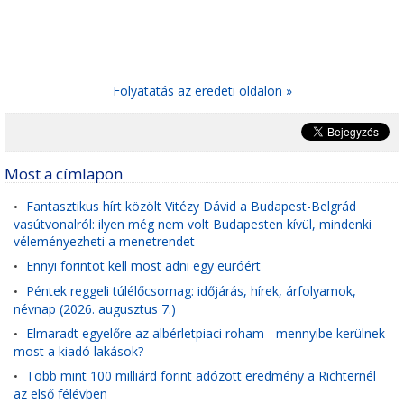
Folyatatás az eredeti oldalon »
Most a címlapon
Fantasztikus hírt közölt Vitézy Dávid a Budapest-Belgrád
•
vasútvonalról: ilyen még nem volt Budapesten kívül, mindenki
véleményezheti a menetrendet
Ennyi forintot kell most adni egy euróért
•
Péntek reggeli túlélőcsomag: időjárás, hírek, árfolyamok,
•
névnap (2026. augusztus 7.)
Elmaradt egyelőre az albérletpiaci roham - mennyibe kerülnek
•
most a kiadó lakások?
Több mint 100 milliárd forint adózott eredmény a Richternél
•
az első félévben