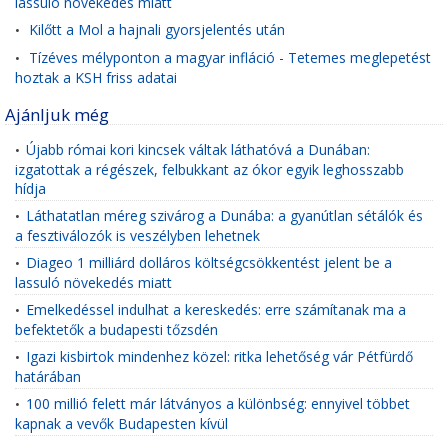
lassuló növekedés miatt
Kilőtt a Mol a hajnali gyorsjelentés után
•
Tízéves mélyponton a magyar infláció - Tetemes meglepetést
•
hoztak a KSH friss adatai
Ajánljuk még
Újabb római kori kincsek váltak láthatóvá a Dunában:
•
izgatottak a régészek, felbukkant az ókor egyik leghosszabb
hídja
Láthatatlan méreg szivárog a Dunába: a gyanútlan sétálók és
•
a fesztiválozók is veszélyben lehetnek
Diageo 1 milliárd dolláros költségcsökkentést jelent be a
•
lassuló növekedés miatt
Emelkedéssel indulhat a kereskedés: erre számítanak ma a
•
befektetők a budapesti tőzsdén
Igazi kisbirtok mindenhez közel: ritka lehetőség vár Pétfürdő
•
határában
100 millió felett már látványos a különbség: ennyivel többet
•
kapnak a vevők Budapesten kívül