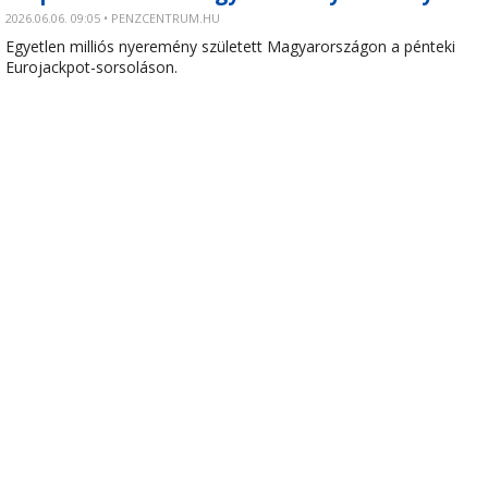
2026.06.06. 09:05 • PENZCENTRUM.HU
Egyetlen milliós nyeremény született Magyarországon a pénteki
Eurojackpot-sorsoláson.