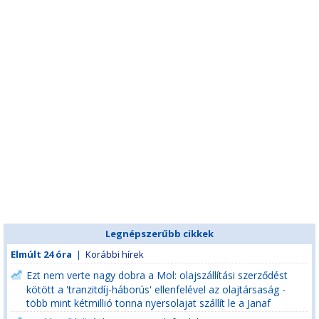
Legnépszerűbb cikkek
Elmúlt 24 óra
|
Korábbi hírek
Ezt nem verte nagy dobra a Mol: olajszállítási szerződést
kötött a 'tranzitdíj-háborús' ellenfelével az olajtársaság -
több mint kétmillió tonna nyersolajat szállít le a Janaf