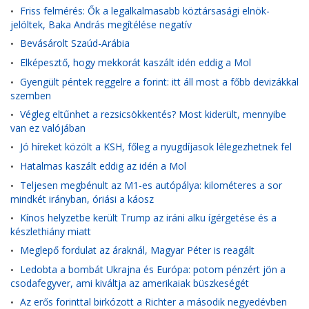
Friss felmérés: Ők a legalkalmasabb köztársasági elnök-
•
jelöltek, Baka András megítélése negatív
Bevásárolt Szaúd-Arábia
•
Elképesztő, hogy mekkorát kaszált idén eddig a Mol
•
Gyengült péntek reggelre a forint: itt áll most a főbb devizákkal
•
szemben
Végleg eltűnhet a rezsicsökkentés? Most kiderült, mennyibe
•
van ez valójában
Jó híreket közölt a KSH, főleg a nyugdíjasok lélegezhetnek fel
•
Hatalmas kaszált eddig az idén a Mol
•
Teljesen megbénult az M1-es autópálya: kilométeres a sor
•
mindkét irányban, óriási a káosz
Kínos helyzetbe került Trump az iráni alku ígérgetése és a
•
készlethiány miatt
Meglepő fordulat az áraknál, Magyar Péter is reagált
•
Ledobta a bombát Ukrajna és Európa: potom pénzért jön a
•
csodafegyver, ami kiváltja az amerikaiak büszkeségét
Az erős forinttal birkózott a Richter a második negyedévben
•