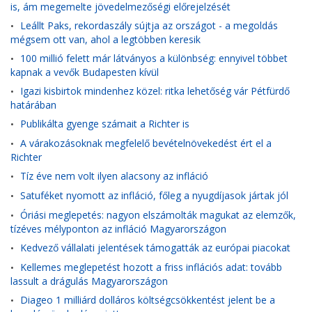
is, ám megemelte jövedelmezőségi előrejelzését
Leállt Paks, rekordaszály sújtja az országot - a megoldás
•
mégsem ott van, ahol a legtöbben keresik
100 millió felett már látványos a különbség: ennyivel többet
•
kapnak a vevők Budapesten kívül
Igazi kisbirtok mindenhez közel: ritka lehetőség vár Pétfürdő
•
határában
Publikálta gyenge számait a Richter is
•
A várakozásoknak megfelelő bevételnövekedést ért el a
•
Richter
Tíz éve nem volt ilyen alacsony az infláció
•
Satuféket nyomott az infláció, főleg a nyugdíjasok jártak jól
•
Óriási meglepetés: nagyon elszámolták magukat az elemzők,
•
tízéves mélyponton az infláció Magyarországon
Kedvező vállalati jelentések támogatták az európai piacokat
•
Kellemes meglepetést hozott a friss inflációs adat: tovább
•
lassult a drágulás Magyarországon
Diageo 1 milliárd dolláros költségcsökkentést jelent be a
•