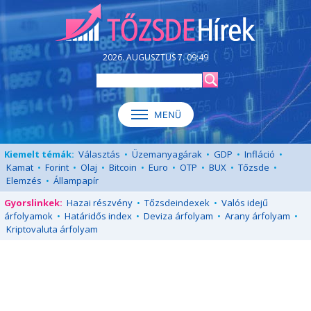
2026. AUGUSZTUS 7. 09:49
Kiemelt témák:
Választás
•
Üzemanyagárak
•
GDP
•
Infláció
•
Kamat
•
Forint
•
Olaj
•
Bitcoin
•
Euro
•
OTP
•
BUX
•
Tőzsde
•
Elemzés
•
Állampapír
Gyorslinkek:
Hazai részvény
•
Tőzsdeindexek
•
Valós idejű
árfolyamok
•
Határidős index
•
Deviza árfolyam
•
Arany árfolyam
•
Kriptovaluta árfolyam