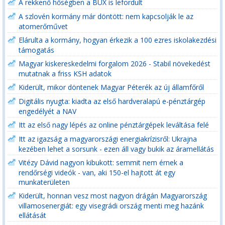
A rekkenő hőségben a BUX is lefordult
A szlovén kormány már döntött: nem kapcsolják le az
atomerőművet
Elárulta a kormány, hogyan érkezik a 100 ezres iskolakezdési
támogatás
Magyar kiskereskedelmi forgalom 2026 - Stabil növekedést
mutatnak a friss KSH adatok
Kiderült, mikor döntenek Magyar Péterék az új államfőről
Digitális nyugta: kiadta az első hardveralapú e-pénztárgép
engedélyét a NAV
Itt az első nagy lépés az online pénztárgépek leváltása felé
Itt az igazság a magyarországi energiakrízisről: Ukrajna
kezében lehet a sorsunk - ezen áll vagy bukik az áramellátás
Vitézy Dávid nagyon kibukott: semmit nem érnek a
rendőrségi videók - van, aki 150-el hajtott át egy
munkaterületen
Kiderült, honnan vesz most nagyon drágán Magyarország
villamosenergiát: egy visegrádi ország menti meg hazánk
ellátását