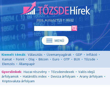
2026. AUGUSZTUS 7. 00:02
Kiemelt témák:
Választás
•
Üzemanyagárak
•
GDP
•
Infláció
•
Kamat
•
Forint
•
Olaj
•
Bitcoin
•
Euro
•
OTP
•
BUX
•
Tőzsde
•
Elemzés
•
Állampapír
Gyorslinkek:
Hazai részvény
•
Tőzsdeindexek
•
Valós idejű
árfolyamok
•
Határidős index
•
Deviza árfolyam
•
Arany árfolyam
•
Kriptovaluta árfolyam