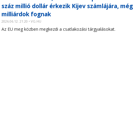
száz millió dollár érkezik Kijev számlájára, még
milliárdok fognak
2026.06.12. 21:20 • VG.HU
Az EU meg közben megkezdi a csatlakozási tárgyalásokat.