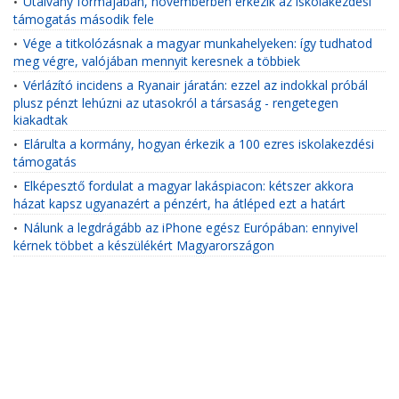
Utalvány formájában, novemberben érkezik az iskolakezdési
•
támogatás második fele
Vége a titkolózásnak a magyar munkahelyeken: így tudhatod
•
meg végre, valójában mennyit keresnek a többiek
Vérlázító incidens a Ryanair járatán: ezzel az indokkal próbál
•
plusz pénzt lehúzni az utasokról a társaság - rengetegen
kiakadtak
Elárulta a kormány, hogyan érkezik a 100 ezres iskolakezdési
•
támogatás
Elképesztő fordulat a magyar lakáspiacon: kétszer akkora
•
házat kapsz ugyanazért a pénzért, ha átléped ezt a határt
Nálunk a legdrágább az iPhone egész Európában: ennyivel
•
kérnek többet a készülékért Magyarországon