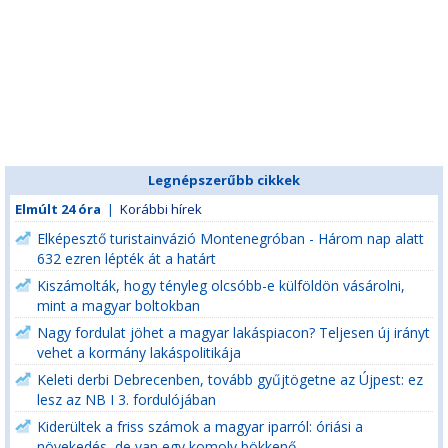
Legnépszerűbb cikkek
Elmúlt 24 óra
|
Korábbi hírek
Elképesztő turistainvázió Montenegróban - Három nap alatt
632 ezren lépték át a határt
Kiszámolták, hogy tényleg olcsóbb-e külföldön vásárolni,
mint a magyar boltokban
Nagy fordulat jöhet a magyar lakáspiacon? Teljesen új irányt
vehet a kormány lakáspolitikája
Keleti derbi Debrecenben, tovább gyűjtögetne az Újpest: ez
lesz az NB I 3. fordulójában
Kiderültek a friss számok a magyar iparról: óriási a
növekedés, de van egy komoly bökkenő