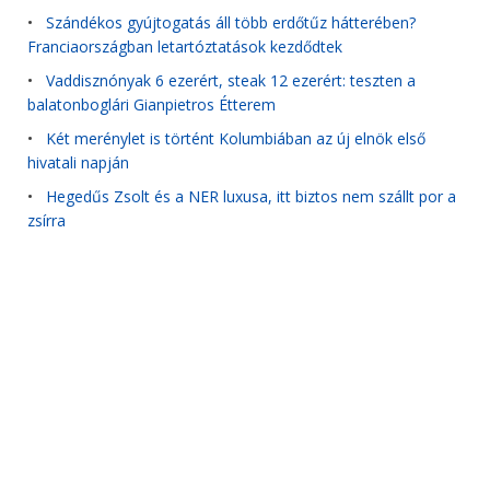
•
Szándékos gyújtogatás áll több erdőtűz hátterében?
Franciaországban letartóztatások kezdődtek
•
Vaddisznónyak 6 ezerért, steak 12 ezerért: teszten a
balatonboglári Gianpietros Étterem
•
Két merénylet is történt Kolumbiában az új elnök első
hivatali napján
•
Hegedűs Zsolt és a NER luxusa, itt biztos nem szállt por a
zsírra