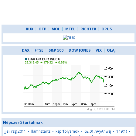
BUX
|
OTP
|
MOL
|
MTEL
|
RICHTER
|
OPUS
DAX
|
FTSE
|
S&P 500
|
DOW JONES
|
VIX
|
OLAJ
Népszerű tartalmak
jjeli rsg 2011
•
llamhztarts
•
kzprfolyamok
•
62,01,nAyAhwzj
•
149(1)
•