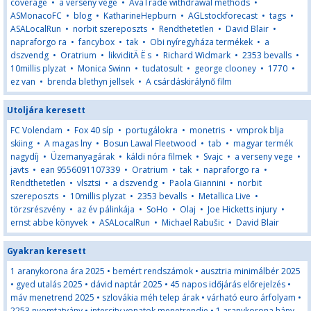
coverage
•
a verseny vege
•
AvaTrade withdrawal methods
•
ASMonacoFC
•
blog
•
KatharineHepburn
•
AGLstockforecast
•
tags
•
ASALocalRun
•
norbit szereposzts
•
Rendthetetlen
•
David Blair
•
napraforgo ra
•
fancybox
•
tak
•
Obi nyíregyháza termékek
•
a
dszvendg
•
Oratrium
•
likviditÄ Ë s
•
Richard Widmark
•
2353 bevalls
•
10millis plyzat
•
Monica Swinn
•
tudatosult
•
george clooney
•
1770
•
ez van
•
brenda blethyn jellsek
•
A csárdáskirálynő film
Utoljára keresett
FC Volendam
•
Fox 40 síp
•
portugálokra
•
monetris
•
vmprok blja
skiing
•
A magas lny
•
Bosun Lawal Fleetwood
•
tab
•
magyar termék
nagydíj
•
Üzemanyagárak
•
káldi nóra filmek
•
Svajc
•
a verseny vege
•
javts
•
ean 9556091107339
•
Oratrium
•
tak
•
napraforgo ra
•
Rendthetetlen
•
vlsztsi
•
a dszvendg
•
Paola Giannini
•
norbit
szereposzts
•
10millis plyzat
•
2353 bevalls
•
Metallica Live
•
törzsrészvény
•
az év pálinkája
•
SoHo
•
Olaj
•
Joe Hicketts injury
•
ernst abbe könyvek
•
ASALocalRun
•
Michael Rabušic
•
David Blair
Gyakran keresett
1 aranykorona ára 2025
•
bemért rendszámok
•
ausztria minimálbér 2025
•
gyed utalás 2025
•
dávid naptár 2025
•
45 napos időjárás előrejelzés
•
máv menetrend 2025
•
szlovákia méh telep árak
•
várható euro árfolyam
•
2253 nyomtatvány
•
intercity vonatok menetrendje
•
1 aranykorona hány