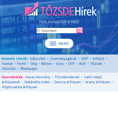
2026. AUGUSZTUS 9. 10:37
Kiemelt témák:
Választás
•
Üzemanyagárak
•
GDP
•
Infláció
•
Kamat
•
Forint
•
Olaj
•
Bitcoin
•
Euro
•
OTP
•
BUX
•
Tőzsde
•
Elemzés
•
Állampapír
Gyorslinkek:
Hazai részvény
•
Tőzsdeindexek
•
Valós idejű
árfolyamok
•
Határidős index
•
Deviza árfolyam
•
Arany árfolyam
•
Kriptovaluta árfolyam