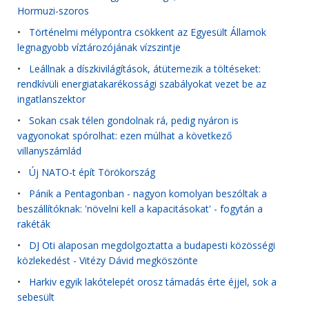
Hormuzi-szoros
•
Történelmi mélypontra csökkent az Egyesült Államok
legnagyobb víztározójának vízszintje
•
Leállnak a díszkivilágítások, átütemezik a töltéseket:
rendkívüli energiatakarékossági szabályokat vezet be az
ingatlanszektor
•
Sokan csak télen gondolnak rá, pedig nyáron is
vagyonokat spórolhat: ezen múlhat a következő
villanyszámlád
•
Új NATO-t épít Törökország
•
Pánik a Pentagonban - nagyon komolyan beszóltak a
beszállítóknak: 'növelni kell a kapacitásokat' - fogytán a
rakéták
•
DJ Oti alaposan megdolgoztatta a budapesti közösségi
közlekedést - Vitézy Dávid megköszönte
•
Harkiv egyik lakótelepét orosz támadás érte éjjel, sok a
sebesült