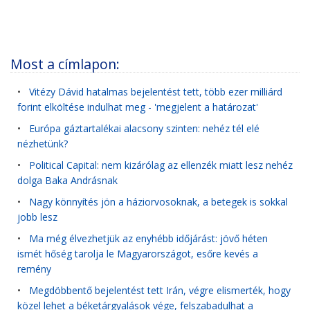
Most a címlapon:
•
Vitézy Dávid hatalmas bejelentést tett, több ezer milliárd
forint elköltése indulhat meg - 'megjelent a határozat'
•
Európa gáztartalékai alacsony szinten: nehéz tél elé
nézhetünk?
•
Political Capital: nem kizárólag az ellenzék miatt lesz nehéz
dolga Baka Andrásnak
•
Nagy könnyítés jön a háziorvosoknak, a betegek is sokkal
jobb lesz
•
Ma még élvezhetjük az enyhébb időjárást: jövő héten
ismét hőség tarolja le Magyarországot, esőre kevés a
remény
•
Megdöbbentő bejelentést tett Irán, végre elismerték, hogy
közel lehet a béketárgyalások vége, felszabadulhat a