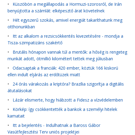
•
Küszöbön a megállapodás a Hormuzi-szorosról, de Irán
benyújtotta a számlát: elképesztő árat követelnek
•
Hét egyszerű szokás, amivel energiát takaríthatunk meg
otthonunkban
•
Itt az alkalom a rezsicsökkentés kivezetésére - mondja a
Tisza-szimpatizáns szakértő
•
Brutális hónapon vannak túl a mentők: a hőség is rengeteg
munkát adott, ötmillió kilométert tettek meg júliusban
•
Odacsaptak a franciák: 420 ember, köztük 166 kiskorú
ellen indult eljárás az erdőtüzek miatt
•
24 órás várakozás a kriptóra? Brazília szigorítja a digitális
átutalásokat
•
Lázár elismerte, hogy hiábzott a Fidesz a vízvédelemben
•
Körkép: így csökkentették a bankok a személyi hitelek
kamatait
•
Itt a bejelentés - Indulhatnak a Baross Gábor
Vasútfejlesztési Terv uniós projektjei