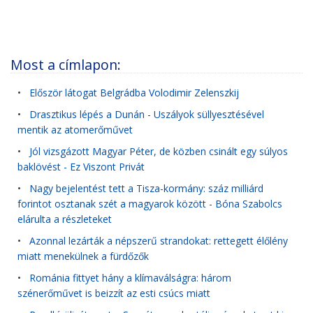
Most a címlapon:
•
Először látogat Belgrádba Volodimir Zelenszkij
•
Drasztikus lépés a Dunán - Uszályok süllyesztésével
mentik az atomerőművet
•
Jól vizsgázott Magyar Péter, de közben csinált egy súlyos
baklövést - Ez Viszont Privát
•
Nagy bejelentést tett a Tisza-kormány: száz milliárd
forintot osztanak szét a magyarok között - Bóna Szabolcs
elárulta a részleteket
•
Azonnal lezárták a népszerű strandokat: rettegett élőlény
miatt menekülnek a fürdőzők
•
Románia fittyet hány a klímaválságra: három
szénerőművet is beizzít az esti csúcs miatt