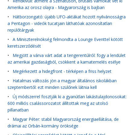
•
Rendkívüli: átment a Szenátuson, brutális vámokat vet ki
Amerika az orosz olajra - Magyarország is bajban
•
Hátborzongató: újabb UFO-aktákat hozott nyilvánosságra
a Pentagon - videók tucatjain láthatóak azonosítatlan
repülőtárgyak
•
A Miniszterelnökség felmondta a Lounge Eventtel kötött
keretszerződését
•
Megjött a várva várt adat a tengerentúlról: fogy a lendület
az amerikai gazdaságból, csökkent a kamatemelés esélye
•
Megérkezett a hidegfront - térképen a friss helyzet
•
Hatalmas változás jön a magyar általános iskolákban
szeptembertől: ezt minden szülőnek látnia kell
•
Új módszerrel fosztják ki a gyanútlan lakástulajdonosokat:
600 milliós csalássorozatot állítottak meg az utolsó
pillanatban
•
Magyar Péter: stabil Magyarország energiaellátása, de
drámai az Orbán-kormány öröksége