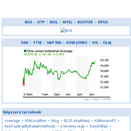
BUX
|
OTP
|
MOL
|
MTEL
|
RICHTER
|
OPUS
DAX
|
FTSE
|
S&P 500
|
DOW JONES
|
VIX
|
OLAJ
Népszerű tartalmak
coverage
•
ASALocalRun
•
blog
•
62,01,nAyAhwzj
•
ASMonacoFC
•
AvaTrade withdrawal methods
•
a verseny vege
•
David Blair
•