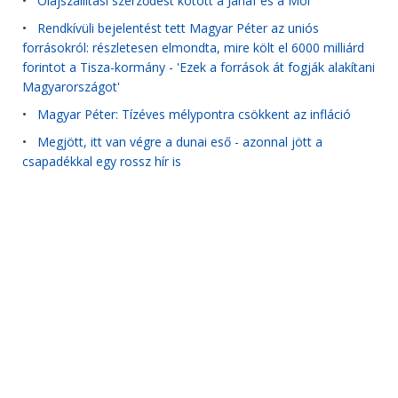
•
Olajszállítási szerződést kötött a Janaf és a Mol
•
Rendkívüli bejelentést tett Magyar Péter az uniós
forrásokról: részletesen elmondta, mire költ el 6000 milliárd
forintot a Tisza-kormány - 'Ezek a források át fogják alakítani
Magyarországot'
•
Magyar Péter: Tízéves mélypontra csökkent az infláció
•
Megjött, itt van végre a dunai eső - azonnal jött a
csapadékkal egy rossz hír is