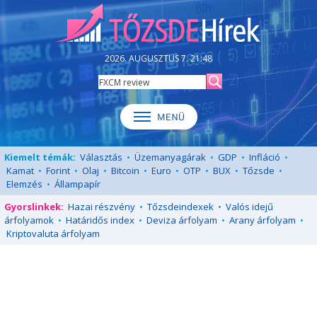
2026. AUGUSZTUS 7. 21:48
Kiemelt témák:
Választás
•
Üzemanyagárak
•
GDP
•
Infláció
•
Kamat
•
Forint
•
Olaj
•
Bitcoin
•
Euro
•
OTP
•
BUX
•
Tőzsde
•
Elemzés
•
Állampapír
Gyorslinkek:
Hazai részvény
•
Tőzsdeindexek
•
Valós idejű
árfolyamok
•
Határidős index
•
Deviza árfolyam
•
Arany árfolyam
•
Kriptovaluta árfolyam