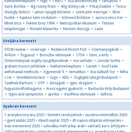
KatharineHepburn
•
tags
•
149(1)
•
AGLstockforecast
•
fancybox
•
Gerb Borbla
•
4ig rszvny frum
•
40g dohny rak
•
Prbaj Diablnl
•
Tesco
elssegly doboz
•
januri nyugdj kifizetse
•
szent pter esernyje
•
libor
hudek
•
kzpkori latin irodalom
•
Schmied Boldizsr
•
aurora nincs trer
•
Mhek tnca
•
Fekete brny 1996
•
Metropolitan Museum
•
Titnium
tulajdonsgai
•
Rónald Matarrita
•
Neoton discogs
•
Lada
Utoljára keresett
FXCM review
•
coverage
•
Redwood Resort Pszt
•
Üzemanyagárak
•
ĂrĂśm
•
fogyaszt
•
Born2be vlemnyek
•
1754
•
Istvn, a kirly
•
Önkormányzati segély nyugdíjasoknak
•
ma varhato
•
Levszki Szófia
•
graham moore jelölések
•
KatharineHepburn
•
Lanett
•
AvaTrade
withdrawal methods
•
Agymenďż˝k
•
tematikus
•
Eva kalkulĂˇtor
•
Miha
c rel
•
Sminktetovls teor
•
tags
•
KEG
•
Zugligeti Libegő Budapest
•
Tawfeek Barhom
•
OTP
•
bírságolt
•
Igen, drágám!
•
fagyasztottfokhagyma
•
kresz egyéni gyakorló
•
Starbucks Kirly Budapest
•
Signs and symptoms
•
aprilisi
•
Asolfena vlemnyek
•
Selfoss
Gyakran keresett
1 aranykorona ára 2025
•
bemért rendszámok
•
ausztria minimálbér 2025
•
gyed utalás 2025
•
dávid naptár 2025
•
45 napos időjárás előrejelzés
•
máv menetrend 2025
•
szlovákia méh telep árak
•
várható euro árfolyam
•
2253 nyomtatvány
•
intercity vonatok menetrendje
•
1 aranykorona hány