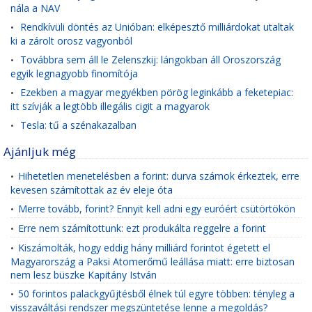
nála a NAV
Rendkívüli döntés az Unióban: elképesztő milliárdokat utaltak
•
ki a zárolt orosz vagyonból
Továbbra sem áll le Zelenszkij: lángokban áll Oroszország
•
egyik legnagyobb finomítója
Ezekben a magyar megyékben pörög leginkább a feketepiac:
•
itt szívják a legtöbb illegális cigit a magyarok
Tesla: tű a szénakazalban
•
Ajánljuk még
Hihetetlen menetelésben a forint: durva számok érkeztek, erre
•
kevesen számítottak az év eleje óta
Merre tovább, forint? Ennyit kell adni egy euróért csütörtökön
•
Erre nem számítottunk: ezt produkálta reggelre a forint
•
Kiszámolták, hogy eddig hány milliárd forintot égetett el
•
Magyarország a Paksi Atomerőmű leállása miatt: erre biztosan
nem lesz büszke Kapitány István
50 forintos palackgyűjtésből élnek túl egyre többen: tényleg a
•
visszaváltási rendszer megszüntetése lenne a megoldás?