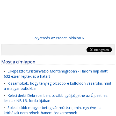
Folyatatás az eredeti oldalon »
Most a címlapon
Elképesztő turistainvázió Montenegróban - Három nap alatt
•
632 ezren lépték át a határt
Kiszámolták, hogy tényleg olcsóbb-e külföldön vásárolni, mint
•
a magyar boltokban
Keleti derbi Debrecenben, tovább gyűjtögetne az Újpest: ez
•
lesz az NB I 3. fordulójában
Sokkal több magyar beteg vár műtétre, mint egy éve - a
•
kórházak nem nőnek, hanem összemennek