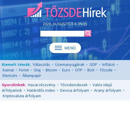
2026. AUGUSZTUS 6. 09:05
Kiemelt témák:
Választás
•
Üzemanyagárak
•
GDP
•
Infláció
•
Kamat
•
Forint
•
Olaj
•
Bitcoin
•
Euro
•
OTP
•
BUX
•
Tőzsde
•
Elemzés
•
Állampapír
Gyorslinkek:
Hazai részvény
•
Tőzsdeindexek
•
Valós idejű
árfolyamok
•
Határidős index
•
Deviza árfolyam
•
Arany árfolyam
•
Kriptovaluta árfolyam