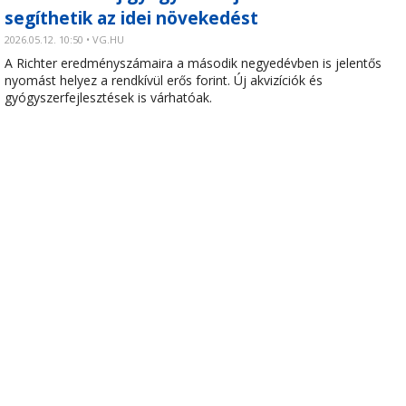
segíthetik az idei növekedést
2026.05.12. 10:50 • VG.HU
A Richter eredményszámaira a második negyedévben is jelentős
nyomást helyez a rendkívül erős forint. Új akvizíciók és
gyógyszerfejlesztések is várhatóak.