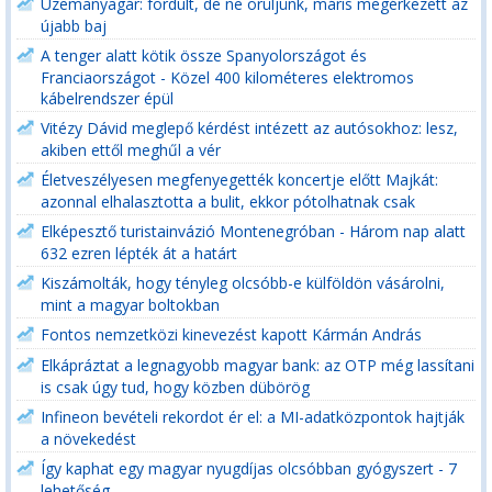
Üzemanyagár: fordult, de ne örüljünk, máris megérkezett az
újabb baj
A tenger alatt kötik össze Spanyolországot és
Franciaországot - Közel 400 kilométeres elektromos
kábelrendszer épül
Vitézy Dávid meglepő kérdést intézett az autósokhoz: lesz,
akiben ettől meghűl a vér
Életveszélyesen megfenyegették koncertje előtt Majkát:
azonnal elhalasztotta a bulit, ekkor pótolhatnak csak
Elképesztő turistainvázió Montenegróban - Három nap alatt
632 ezren lépték át a határt
Kiszámolták, hogy tényleg olcsóbb-e külföldön vásárolni,
mint a magyar boltokban
Fontos nemzetközi kinevezést kapott Kármán András
Elkápráztat a legnagyobb magyar bank: az OTP még lassítani
is csak úgy tud, hogy közben dübörög
Infineon bevételi rekordot ér el: a MI-adatközpontok hajtják
a növekedést
Így kaphat egy magyar nyugdíjas olcsóbban gyógyszert - 7
lehetőség