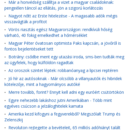
Már a honvédség szállítja a vizet a magyar családoknak:
•
pengeélen táncol az ellátás, jön a szigorú korlátozás
Nagyot nőtt az Erste hitelezése - A magasabb adók mégis
•
visszavágták a profitot
Vörös riasztás egész Magyarországon: rendkívüli hőség
•
várható, 40 fokig emelkedhet a hőmérséklet
Magyar Péter óvatosan optimista Paks kapcsán, a jövőről is
•
fontos bejelentéseket tett
Botrány: csődbe ment egy utazási iroda, sms-ben tudták meg
•
az ügyfelek, hogy külföldön ragadtak
Az oroszok szintet léptek: robbanóanyag a lipcsei reptéren
•
Jó hír az autósoknak - Már olcsóbb a villanyautók és hibridek
•
kötelezője, mint a hagyományos autóké
Merre tovább, forint? Ennyit kell adni egy euróért csütörtökön
•
Egyre nehezebb lakáshoz jutni Amerikában - Több mint
•
egyéves csúcson a jelzáloghitelek kamata
Amerika kezd kifogyni a fegyverekből? Megszólalt Trump és
•
Zelenszkij
Revoluton rejtegette a bevételeit, 65 milliós adóhiányt talált
•