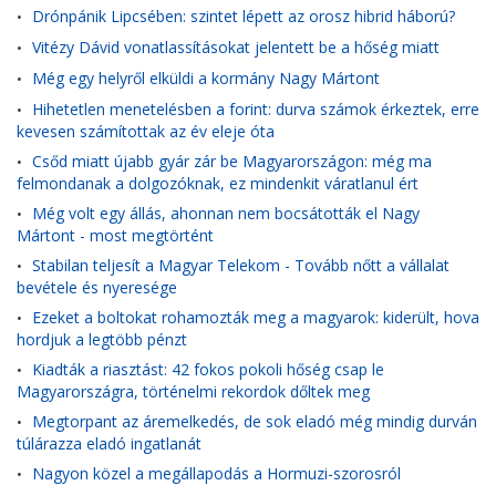
Drónpánik Lipcsében: szintet lépett az orosz hibrid háború?
•
Vitézy Dávid vonatlassításokat jelentett be a hőség miatt
•
Még egy helyről elküldi a kormány Nagy Mártont
•
Hihetetlen menetelésben a forint: durva számok érkeztek, erre
•
kevesen számítottak az év eleje óta
Csőd miatt újabb gyár zár be Magyarországon: még ma
•
felmondanak a dolgozóknak, ez mindenkit váratlanul ért
Még volt egy állás, ahonnan nem bocsátották el Nagy
•
Mártont - most megtörtént
Stabilan teljesít a Magyar Telekom - Tovább nőtt a vállalat
•
bevétele és nyeresége
Ezeket a boltokat rohamozták meg a magyarok: kiderült, hova
•
hordjuk a legtöbb pénzt
Kiadták a riasztást: 42 fokos pokoli hőség csap le
•
Magyarországra, történelmi rekordok dőltek meg
Megtorpant az áremelkedés, de sok eladó még mindig durván
•
túlárazza eladó ingatlanát
Nagyon közel a megállapodás a Hormuzi-szorosról
•