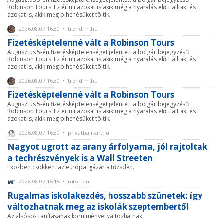
Robinson Tours. Ez érinti azokat is akik még a nyaralás előtt álltak, és
azokat is, akik még pihenésüket töltik.
2026.08.07 16:30 • trendfm.hu
Fizetésképtelenné vált a Robinson Tours
Augusztus 5-én fizetésképtelenséget jelentett a bolgár bejegyzésű
Robinson Tours. Ez érinti azokat is akik még a nyaralás előtt álltak, és
azokat is, akik még pihenésüket töltik.
2026.08.07 16:30 • trendfm.hu
Fizetésképtelenné vált a Robinson Tours
Augusztus 5-én fizetésképtelenséget jelentett a bolgár bejegyzésű
Robinson Tours. Ez érinti azokat is akik még a nyaralás előtt álltak, és
azokat is, akik még pihenésüket töltik.
2026.08.07 16:30 • privatbankar.hu
Nagyot ugrott az arany árfolyama, jól rajtoltak
a techrészvények is a Wall Streeten
Eközben csökkent az európai gázár a tőzsdén.
2026.08.07 16:15 • mfor.hu
Rugalmas iskolakezdés, hosszabb szünetek: így
változhatnak meg az iskolák szeptembertől
Az alsósok tanításának körülményei változhatnak.