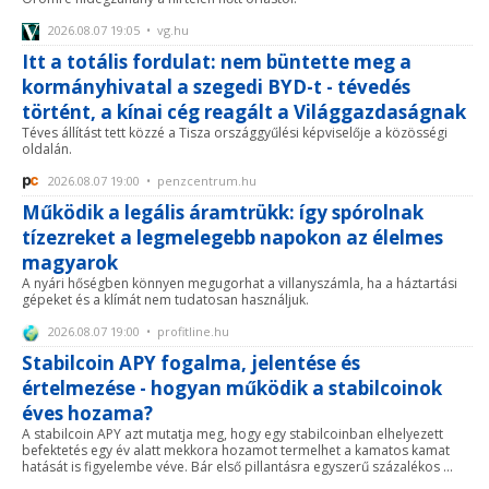
2026.08.07 19:05 • vg.hu
Itt a totális fordulat: nem büntette meg a
kormányhivatal a szegedi BYD-t - tévedés
történt, a kínai cég reagált a Világgazdaságnak
Téves állítást tett közzé a Tisza országgyűlési képviselője a közösségi
oldalán.
2026.08.07 19:00 • penzcentrum.hu
Működik a legális áramtrükk: így spórolnak
tízezreket a legmelegebb napokon az élelmes
magyarok
A nyári hőségben könnyen megugorhat a villanyszámla, ha a háztartási
gépeket és a klímát nem tudatosan használjuk.
2026.08.07 19:00 • profitline.hu
Stabilcoin APY fogalma, jelentése és
értelmezése - hogyan működik a stabilcoinok
éves hozama?
A stabilcoin APY azt mutatja meg, hogy egy stabilcoinban elhelyezett
befektetés egy év alatt mekkora hozamot termelhet a kamatos kamat
hatását is figyelembe véve. Bár első pillantásra egyszerű százalékos ...