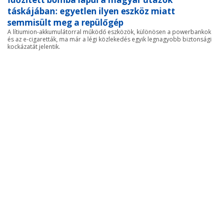
táskájában: egyetlen ilyen eszköz miatt
semmisült meg a repülőgép
A lítiumion-akkumulátorral működő eszközök, különösen a powerbankok
és az e-cigaretták, ma már a légi közlekedés egyik legnagyobb biztonsági
kockázatát jelentik.