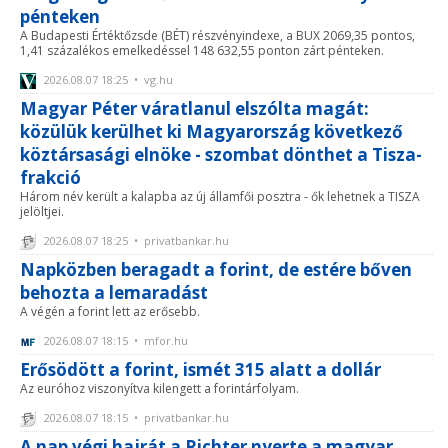
pénteken
A Budapesti Értéktőzsde (BÉT) részvényindexe, a BUX 2069,35 pontos,
1,41 százalékos emelkedéssel 148 632,55 ponton zárt pénteken.
2026.08.07 18:25 • vg.hu
Magyar Péter váratlanul elszólta magát:
közülük kerülhet ki Magyarország következő
köztársasági elnöke - szombat dönthet a Tisza-
frakció
Három név került a kalapba az új államfői posztra - ők lehetnek a TISZA
jelöltjei.
2026.08.07 18:25 • privatbankar.hu
Napközben beragadt a forint, de estére bőven
behozta a lemaradást
A végén a forint lett az erősebb.
2026.08.07 18:15 • mfor.hu
Erősödött a forint, ismét 315 alatt a dollár
Az euróhoz viszonyítva kilengett a forintárfolyam.
2026.08.07 18:15 • privatbankar.hu
A nap végi hajrát a Richter nyerte a magyar