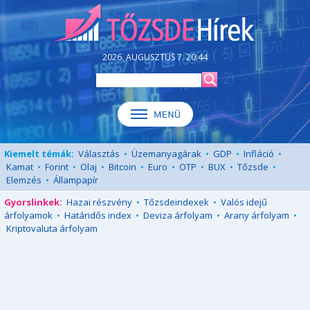
2026. AUGUSZTUS 7. 20:44
Kiemelt témák:
Választás
•
Üzemanyagárak
•
GDP
•
Infláció
•
Kamat
•
Forint
•
Olaj
•
Bitcoin
•
Euro
•
OTP
•
BUX
•
Tőzsde
•
Elemzés
•
Állampapír
Gyorslinkek:
Hazai részvény
•
Tőzsdeindexek
•
Valós idejű
árfolyamok
•
Határidős index
•
Deviza árfolyam
•
Arany árfolyam
•
Kriptovaluta árfolyam