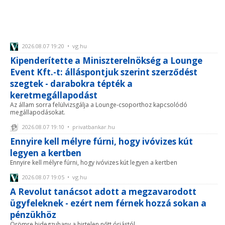
2026.08.07 19:20 • vg.hu
Kipenderítette a Miniszterelnökség a Lounge
Event Kft.-t: álláspontjuk szerint szerződést
szegtek - darabokra tépték a
keretmegállapodást
Az állam sorra felülvizsgálja a Lounge-csoporthoz kapcsolódó
megállapodásokat.
2026.08.07 19:10 • privatbankar.hu
Ennyire kell mélyre fúrni, hogy ivóvizes kút
legyen a kertben
Ennyire kell mélyre fúrni, hogy ivóvizes kút legyen a kertben
2026.08.07 19:05 • vg.hu
A Revolut tanácsot adott a megzavarodott
ügyfeleknek - ezért nem férnek hozzá sokan a
pénzükhöz
Örömre hidegzuhany a hirtelen nőtt óriástól.