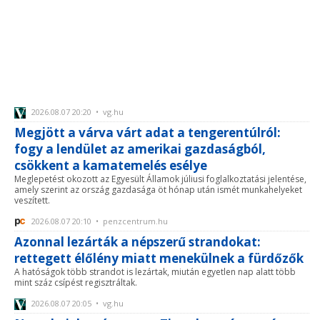
2026.08.07 20:20 • vg.hu
Megjött a várva várt adat a tengerentúlról:
fogy a lendület az amerikai gazdaságból,
csökkent a kamatemelés esélye
Meglepetést okozott az Egyesült Államok júliusi foglalkoztatási jelentése,
amely szerint az ország gazdasága öt hónap után ismét munkahelyeket
veszített.
2026.08.07 20:10 • penzcentrum.hu
Azonnal lezárták a népszerű strandokat:
rettegett élőlény miatt menekülnek a fürdőzők
A hatóságok több strandot is lezártak, miután egyetlen nap alatt több
mint száz csípést regisztráltak.
2026.08.07 20:05 • vg.hu