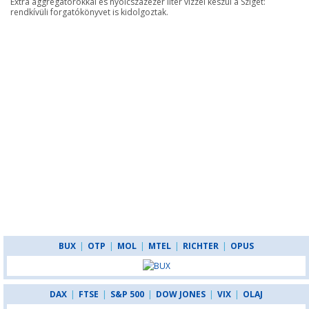
Extra aggregátorokkal és nyolcszázezer liter vízzel készül a Sziget:
rendkívüli forgatókönyvet is kidolgoztak.
BUX
|
OTP
|
MOL
|
MTEL
|
RICHTER
|
OPUS
DAX
|
FTSE
|
S&P 500
|
DOW JONES
|
VIX
|
OLAJ