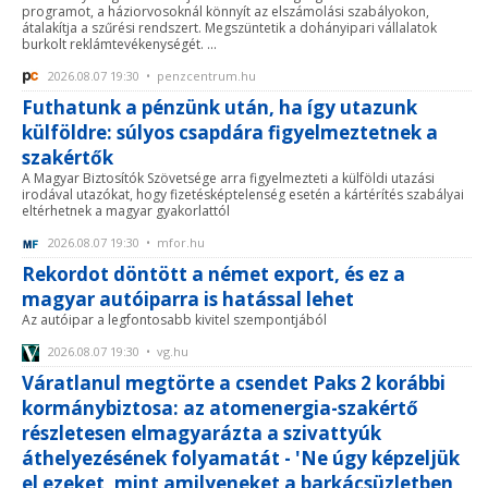
programot, a háziorvosoknál könnyít az elszámolási szabályokon,
átalakítja a szűrési rendszert. Megszüntetik a dohányipari vállalatok
burkolt reklámtevékenységét. ...
2026.08.07 19:30 • penzcentrum.hu
Futhatunk a pénzünk után, ha így utazunk
külföldre: súlyos csapdára figyelmeztetnek a
szakértők
A Magyar Biztosítók Szövetsége arra figyelmezteti a külföldi utazási
irodával utazókat, hogy fizetésképtelenség esetén a kártérítés szabályai
eltérhetnek a magyar gyakorlattól
2026.08.07 19:30 • mfor.hu
Rekordot döntött a német export, és ez a
magyar autóiparra is hatással lehet
Az autóipar a legfontosabb kivitel szempontjából
2026.08.07 19:30 • vg.hu
Váratlanul megtörte a csendet Paks 2 korábbi
kormánybiztosa: az atomenergia-szakértő
részletesen elmagyarázta a szivattyúk
áthelyezésének folyamatát - 'Ne úgy képzeljük
el ezeket, mint amilyeneket a barkácsüzletben