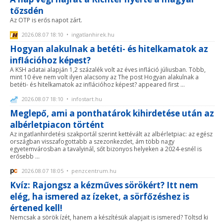
tőzsdén
Az OTP is erős napot zárt.
2026.08.07 18:10 • ingatlanhirek.hu
Hogyan alakulnak a betéti- és hitelkamatok az
inflációhoz képest?
A KSH adatai alapján 1,2 százalék volt az éves infláció júliusban. Több,
mint 10 éve nem volt ilyen alacsony az The post Hogyan alakulnak a
betéti- és hitelkamatok az inflációhoz képest? appeared first ...
2026.08.07 18:10 • infostart.hu
Meglepő, ami a ponthatárok kihirdetése után az
albérletpiacon történt
Az ingatlanhirdetési szakportál szerint kettévált az albérletpiac: az egész
országban visszafogottabb a szezonkezdet, ám több nagy
egyetemvárosban a tavalyinál, sőt bizonyos helyeken a 2024-esnél is
erősebb ...
2026.08.07 18:05 • penzcentrum.hu
Kvíz: Rajongsz a kézműves sörökért? Itt nem
elég, ha ismered az ízeket, a sörfőzéshez is
értened kell!
Nemcsak a sörök ízét, hanem a készítésük alapjait is ismered? Töltsd ki