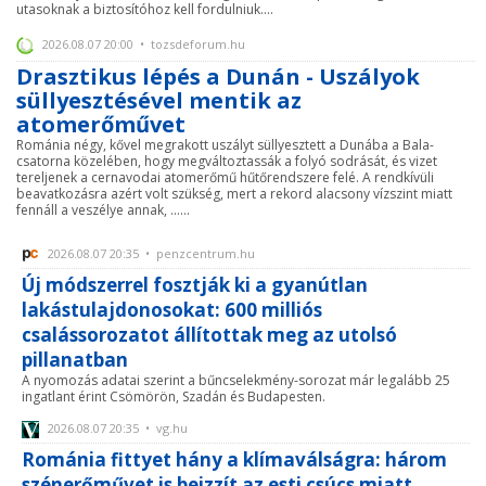
utasoknak a biztosítóhoz kell fordulniuk....
2026.08.07 20:00 • tozsdeforum.hu
Drasztikus lépés a Dunán - Uszályok
süllyesztésével mentik az
atomerőművet
Románia négy, kővel megrakott uszályt süllyesztett a Dunába a Bala-
csatorna közelében, hogy megváltoztassák a folyó sodrását, és vizet
tereljenek a cernavodai atomerőmű hűtőrendszere felé. A rendkívüli
beavatkozásra azért volt szükség, mert a rekord alacsony vízszint miatt
fennáll a veszélye annak, ......
2026.08.07 20:35 • penzcentrum.hu
Új módszerrel fosztják ki a gyanútlan
lakástulajdonosokat: 600 milliós
csalássorozatot állítottak meg az utolsó
pillanatban
A nyomozás adatai szerint a bűncselekmény-sorozat már legalább 25
ingatlant érint Csömörön, Szadán és Budapesten.
2026.08.07 20:35 • vg.hu
Románia fittyet hány a klímaválságra: három
szénerőművet is beizzít az esti csúcs miatt