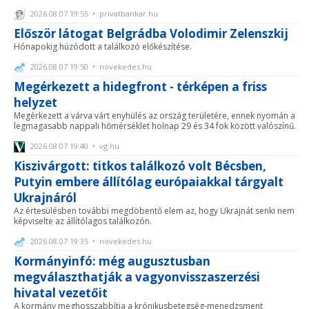
2026.08.07 19:55 • privatbankar.hu
Először látogat Belgrádba Volodimir Zelenszkij
Hónapokig húzódott a találkozó előkészítése.
2026.08.07 19:50 • novekedes.hu
Megérkezett a hidegfront - térképen a friss
helyzet
Megérkezett a várva várt enyhülés az ország területére, ennek nyomán a
legmagasabb nappali hőmérséklet holnap 29 és 34 fok között valószínű.
2026.08.07 19:40 • vg.hu
Kiszivárgott: titkos találkozó volt Bécsben,
Putyin embere állítólag európaiakkal tárgyalt
Ukrajnáról
Az értesülésben további megdöbentő elem az, hogy Ukrajnát senki nem
képviselte az állítólagos találkozón.
2026.08.07 19:35 • novekedes.hu
Kormányinfó: még augusztusban
megválaszthatják a vagyonvisszaszerzési
hivatal vezetőit
A kormány meghosszabbítja a krónikusbetegség-menedzsment