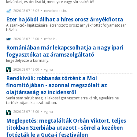
kvízünket, és derítsd ki, mennyire vagy sörszakértő!
2026.08.07 18:05 • novekedes.hu
Ezer hajóból állhat a híres orosz árnyékflotta
A szankciók kijátszására létrehozott orosz árnyékflottát folyamatosan
bővítik.
2026.08.07 18:00 • mfor.hu
Romániában már lekapcsolhatja a nagy ipari
fogyasztókat az áramszolgáltató
Engedélyezte a kormány.
2026.08.07 18:00 • vg.hu
Rendkívüli: robbanás történt a Mol
finomítójában - azonnal megszólalt az
olajtársaság az incidensről
Senki sem sérült meg, a lakosságot viszont arra kérik, egyelőre ne
tartózkodjanak a szabadban.
2026.08.07 18:00 • vg.hu
Meglepetés: megtalálták Orbán Viktort, teljes
titokban Szerbiába utazott - sörrel a kezében
fotózták le a Guča-i fesztiválon