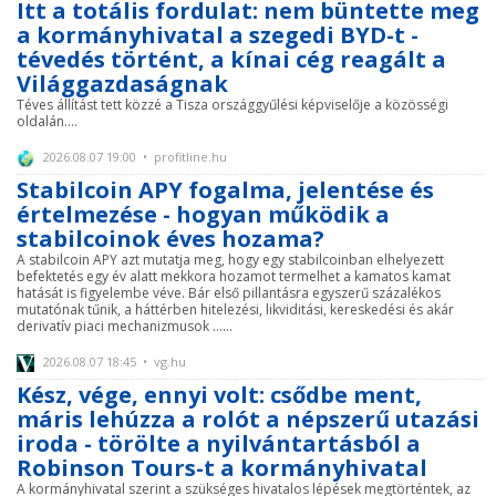
Itt a totális fordulat: nem büntette meg
a kormányhivatal a szegedi BYD-t -
tévedés történt, a kínai cég reagált a
Világgazdaságnak
Téves állítást tett közzé a Tisza országgyűlési képviselője a közösségi
oldalán....
2026.08.07 19:00 • profitline.hu
Stabilcoin APY fogalma, jelentése és
értelmezése - hogyan működik a
stabilcoinok éves hozama?
A stabilcoin APY azt mutatja meg, hogy egy stabilcoinban elhelyezett
befektetés egy év alatt mekkora hozamot termelhet a kamatos kamat
hatását is figyelembe véve. Bár első pillantásra egyszerű százalékos
mutatónak tűnik, a háttérben hitelezési, likviditási, kereskedési és akár
derivatív piaci mechanizmusok ......
2026.08.07 18:45 • vg.hu
Kész, vége, ennyi volt: csődbe ment,
máris lehúzza a rolót a népszerű utazási
iroda - törölte a nyilvántartásból a
Robinson Tours-t a kormányhivatal
A kormányhivatal szerint a szükséges hivatalos lépések megtörténtek, az