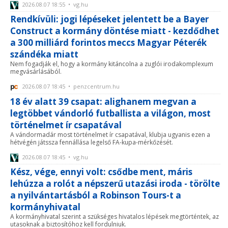
2026.08.07 18:55 • vg.hu
Rendkívüli: jogi lépéseket jelentett be a Bayer
Construct a kormány döntése miatt - kezdődhet
a 300 milliárd forintos meccs Magyar Péterék
szándéka miatt
Nem fogadják el, hogy a kormány kitáncolna a zuglói irodakomplexum
megvásárlásából.
2026.08.07 18:45 • penzcentrum.hu
18 év alatt 39 csapat: alighanem megvan a
legtöbbet vándorló futballista a világon, most
történelmet ír csapatával
A vándormadár most történelmet ír csapatával, klubja ugyanis ezen a
hétvégén játssza fennállása legelső FA-kupa-mérkőzését.
2026.08.07 18:45 • vg.hu
Kész, vége, ennyi volt: csődbe ment, máris
lehúzza a rolót a népszerű utazási iroda - törölte
a nyilvántartásból a Robinson Tours-t a
kormányhivatal
A kormányhivatal szerint a szükséges hivatalos lépések megtörténtek, az
utasoknak a biztosítóhoz kell fordulniuk.