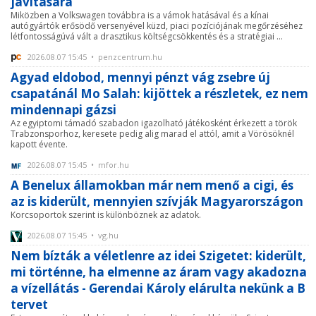
javítására
Miközben a Volkswagen továbbra is a vámok hatásával és a kínai
autógyártók erősödő versenyével küzd, piaci pozíciójának megőrzéséhez
létfontosságúvá vált a drasztikus költségcsökkentés és a stratégiai ...
2026.08.07 15:45 • penzcentrum.hu
Agyad eldobod, mennyi pénzt vág zsebre új
csapatánál Mo Salah: kijöttek a részletek, ez nem
mindennapi gázsi
Az egyiptomi támadó szabadon igazolható játékosként érkezett a török
Trabzonsporhoz, keresete pedig alig marad el attól, amit a Vörösöknél
kapott évente.
2026.08.07 15:45 • mfor.hu
A Benelux államokban már nem menő a cigi, és
az is kiderült, mennyien szívják Magyarországon
Korcsoportok szerint is különböznek az adatok.
2026.08.07 15:45 • vg.hu
Nem bízták a véletlenre az idei Szigetet: kiderült,
mi történne, ha elmenne az áram vagy akadozna
a vízellátás - Gerendai Károly elárulta nekünk a B
tervet