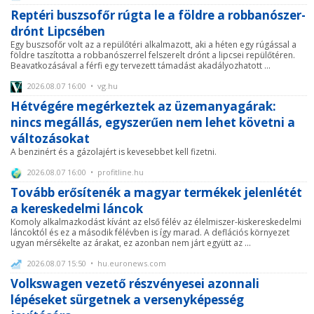
Reptéri buszsofőr rúgta le a földre a robbanószer-
drónt Lipcsében
Egy buszsofőr volt az a repülőtéri alkalmazott, aki a héten egy rúgással a
földre taszította a robbanószerrel felszerelt drónt a lipcsei repülőtéren.
Beavatkozásával a férfi egy tervezett támadást akadályozhatott ...
2026.08.07 16:00 • vg.hu
Hétvégére megérkeztek az üzemanyagárak:
nincs megállás, egyszerűen nem lehet követni a
változásokat
A benzinért és a gázolajért is kevesebbet kell fizetni.
2026.08.07 16:00 • profitline.hu
Tovább erősítenék a magyar termékek jelenlétét
a kereskedelmi láncok
Komoly alkalmazkodást kívánt az első félév az élelmiszer-kiskereskedelmi
láncoktól és ez a második félévben is így marad. A deflációs környezet
ugyan mérsékelte az árakat, ez azonban nem járt együtt az ...
2026.08.07 15:50 • hu.euronews.com
Volkswagen vezető részvényesei azonnali
lépéseket sürgetnek a versenyképesség