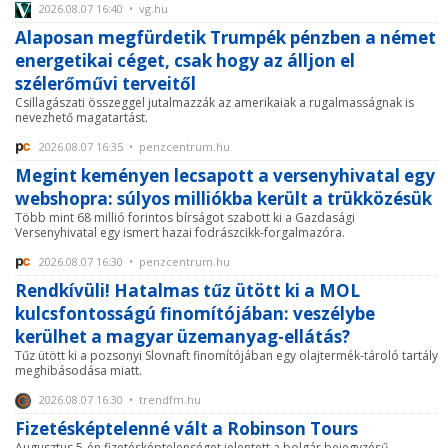
2026.08.07 16:40 • vg.hu
Alaposan megfürdetik Trumpék pénzben a német
energetikai céget, csak hogy az álljon el
szélerőművi terveitől
Csillagászati összeggel jutalmazzák az amerikaiak a rugalmasságnak is
nevezhető magatartást.
2026.08.07 16:35 • penzcentrum.hu
Megint keményen lecsapott a versenyhivatal egy
webshopra: súlyos milliókba került a trükközésük
Több mint 68 millió forintos bírságot szabott ki a Gazdasági
Versenyhivatal egy ismert hazai fodrászcikk-forgalmazóra.
2026.08.07 16:30 • penzcentrum.hu
Rendkívüli! Hatalmas tűz ütött ki a MOL
kulcsfontosságú finomítójában: veszélybe
kerülhet a magyar üzemanyag-ellátás?
Tűz ütött ki a pozsonyi Slovnaft finomítójában egy olajtermék-tároló tartály
meghibásodása miatt.
2026.08.07 16:30 • trendfm.hu
Fizetésképtelenné vált a Robinson Tours
Augusztus 5-én fizetésképtelenséget jelentett a bolgár bejegyzésű