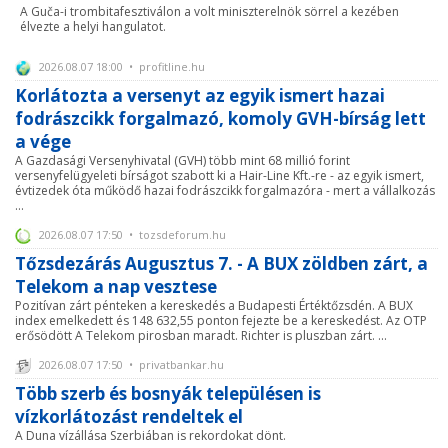
A Guča-i trombitafesztiválon a volt miniszterelnök sörrel a kezében
élvezte a helyi hangulatot.
2026.08.07 18:00 • profitline.hu
Korlátozta a versenyt az egyik ismert hazai
fodrászcikk forgalmazó, komoly GVH-bírság lett
a vége
A Gazdasági Versenyhivatal (GVH) több mint 68 millió forint
versenyfelügyeleti bírságot szabott ki a Hair-Line Kft.-re - az egyik ismert,
évtizedek óta működő hazai fodrászcikk forgalmazóra - mert a vállalkozás
...
2026.08.07 17:50 • tozsdeforum.hu
Tőzsdezárás Augusztus 7. - A BUX zöldben zárt, a
Telekom a nap vesztese
Pozitívan zárt pénteken a kereskedés a Budapesti Értéktőzsdén. A BUX
index emelkedett és 148 632,55 ponton fejezte be a kereskedést. Az OTP
erősödött A Telekom pirosban maradt. Richter is pluszban zárt. ...
2026.08.07 17:50 • privatbankar.hu
Több szerb és bosnyák településen is
vízkorlátozást rendeltek el
A Duna vízállása Szerbiában is rekordokat dönt.