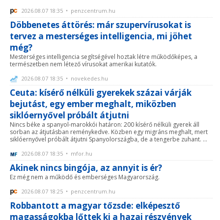
2026.08.07 18:35 • penzcentrum.hu
Döbbenetes áttörés: már szupervírusokat is
tervez a mesterséges intelligencia, mi jöhet
még?
Mesterséges intelligencia segítségével hoztak létre működőképes, a
természetben nem létező vírusokat amerikai kutatók.
2026.08.07 18:35 • novekedes.hu
Ceuta: kísérő nélküli gyerekek százai várják
bejutást, egy ember meghalt, miközben
siklóernyővel próbált átjutni
Nincs béke a spanyol-marokkói határon: 200 kísérő nélküli gyerek áll
sorban az átjutásban reménykedve. Közben egy migráns meghalt, mert
siklóernyővel próbált átjutni Spanyolországba, de a tengerbe zuhant. ...
2026.08.07 18:35 • mfor.hu
Akinek nincs bingója, az annyit is ér?
Ez még nem a működő és emberséges Magyarország.
2026.08.07 18:25 • penzcentrum.hu
Robbantott a magyar tőzsde: elképesztő
magasságokba lőttek ki a hazai részvények