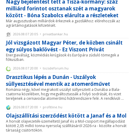
Nagy bejelentést tett a Tisza-kormány: száz
milliárd forintot osztanak szét a magyarok
között - Bóna Szabolcs elárulta a részleteket
Már augusztusban milliárdok érkeznek a gazdákhoz: előrehozzák az
agrártámogatások kifizetését.
2026.08.07 20:05 • privatbankar.hu
Jól vizsgázott Magyar Péter, de közben csinált
egy súlyos baklövést - Ez Viszont Privát
Energiaválság, közmédiás kirúgások és Európára zúduló tömegek a
fókuszban.
2026.08.07 20:00 • tozsdeforum.hu
Drasztikus lépés a Dunán - Uszályok
süllyesztésével mentik az atomerőművet
Románia négy, kővel megrakott uszályt süllyesztett a Dunába a Bala-
csatorna közelében, hogy megváltoztassák a folyó sodrását, és vizet
tereljenek a cernavodai atomerőmű hűtőrendszere felé. A rendkívüli ...
2026.08.07 20:00 • profitline.hu
Olajszállítási szerződést kötött a Janaf és a Mol
A horvát olajvezeték-üzemeltető Janaf és a Mol-csoport megállapodást
kötött 2,05 millió tonna nyersolaj szállításáról 2026-ra - közölte a horvát
társaság csütörtökön.