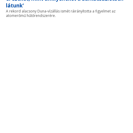
látunk'
A rekord alacsony Duna-vízállás ismét ráirányította a figyelmet az
atomerőmű hűtőrendszerére.