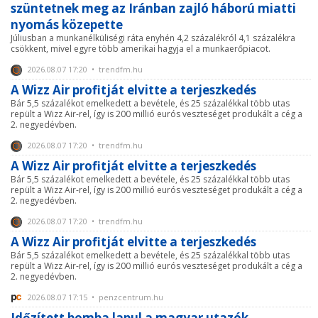
szüntetnek meg az Iránban zajló háború miatti
nyomás közepette
Júliusban a munkanélküliségi ráta enyhén 4,2 százalékról 4,1 százalékra
csökkent, mivel egyre több amerikai hagyja el a munkaerőpiacot.
2026.08.07 17:20 • trendfm.hu
A Wizz Air profitját elvitte a terjeszkedés
Bár 5,5 százalékot emelkedett a bevétele, és 25 százalékkal több utas
repült a Wizz Air-rel, így is 200 millió eurós veszteséget produkált a cég a
2. negyedévben.
2026.08.07 17:20 • trendfm.hu
A Wizz Air profitját elvitte a terjeszkedés
Bár 5,5 százalékot emelkedett a bevétele, és 25 százalékkal több utas
repült a Wizz Air-rel, így is 200 millió eurós veszteséget produkált a cég a
2. negyedévben.
2026.08.07 17:20 • trendfm.hu
A Wizz Air profitját elvitte a terjeszkedés
Bár 5,5 százalékot emelkedett a bevétele, és 25 százalékkal több utas
repült a Wizz Air-rel, így is 200 millió eurós veszteséget produkált a cég a
2. negyedévben.
2026.08.07 17:15 • penzcentrum.hu
Időzített bomba lapul a magyar utazók