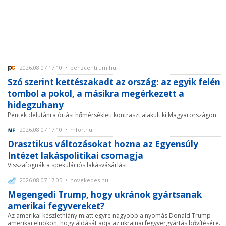
2026.08.07 17:10 • penzcentrum.hu
Szó szerint kettészakadt az ország: az egyik felén
tombol a pokol, a másikra megérkezett a
hidegzuhany
Péntek délutánra óriási hőmérsékleti kontraszt alakult ki Magyarországon.
2026.08.07 17:10 • mfor.hu
Drasztikus változásokat hozna az Egyensúly
Intézet lakáspolitikai csomagja
Visszafognák a spekulációs lakásvásárlást.
2026.08.07 17:05 • novekedes.hu
Megengedi Trump, hogy ukránok gyártsanak
amerikai fegyvereket?
Az amerikai készlethiány miatt egyre nagyobb a nyomás Donald Trump
amerikai elnökön, hogy áldását adja az ukrajnai fegyvergyártás bővítésére.