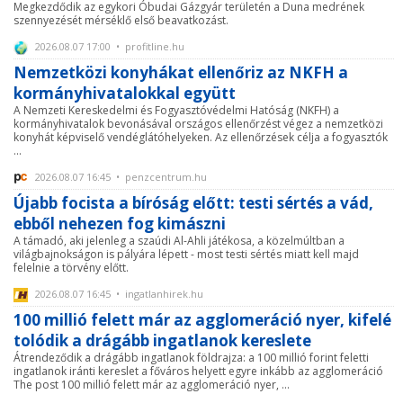
Megkezdődik az egykori Óbudai Gázgyár területén a Duna medrének
szennyezését mérséklő első beavatkozást.
2026.08.07 17:00 • profitline.hu
Nemzetközi konyhákat ellenőriz az NKFH a
kormányhivatalokkal együtt
A Nemzeti Kereskedelmi és Fogyasztóvédelmi Hatóság (NKFH) a
kormányhivatalok bevonásával országos ellenőrzést végez a nemzetközi
konyhát képviselő vendéglátóhelyeken. Az ellenőrzések célja a fogyasztók
...
2026.08.07 16:45 • penzcentrum.hu
Újabb focista a bíróság előtt: testi sértés a vád,
ebből nehezen fog kimászni
A támadó, aki jelenleg a szaúdi Al-Ahli játékosa, a közelmúltban a
világbajnokságon is pályára lépett - most testi sértés miatt kell majd
felelnie a törvény előtt.
2026.08.07 16:45 • ingatlanhirek.hu
100 millió felett már az agglomeráció nyer, kifelé
tolódik a drágább ingatlanok kereslete
Átrendeződik a drágább ingatlanok földrajza: a 100 millió forint feletti
ingatlanok iránti kereslet a főváros helyett egyre inkább az agglomeráció
The post 100 millió felett már az agglomeráció nyer, ...