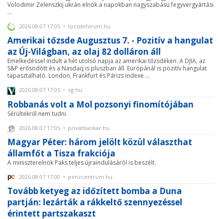
Volodimir Zelenszkij ukrán elnök a napokban nagyszabású fegyvergyártási
...
2026.08.07 17:05 • tozsdeforum.hu
Amerikai tőzsde Augusztus 7. - Pozitív a hangulat
az Új-Világban, az olaj 82 dolláron áll
Emelkedéssel indult a hét utolsó napja az amerikai tőzsdéken. A DJIA, az
S&P erősödött és a Nasdaq is pluszban áll. Európánál is pozitív hangulat
tapasztalható. London, Frankfurt és Párizs indexe ...
2026.08.07 17:05 • vg.hu
Robbanás volt a Mol pozsonyi finomítójában
Sérültekről nem tudni.
2026.08.07 17:05 • privatbankar.hu
Magyar Péter: három jelölt közül választhat
államfőt a Tisza frakciója
A miniszterelnök Paks teljes újraindulásáról is beszélt.
2026.08.07 17:00 • penzcentrum.hu
Tovább ketyeg az időzített bomba a Duna
partján: lezárták a rákkeltő szennyezéssel
érintett partszakaszt