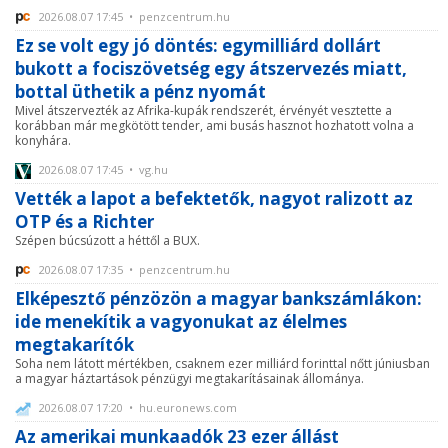
2026.08.07 17:45 • penzcentrum.hu
Ez se volt egy jó döntés: egymilliárd dollárt
bukott a fociszövetség egy átszervezés miatt,
bottal üthetik a pénz nyomát
Mivel átszervezték az Afrika-kupák rendszerét, érvényét vesztette a
korábban már megkötött tender, ami busás hasznot hozhatott volna a
konyhára.
2026.08.07 17:45 • vg.hu
Vették a lapot a befektetők, nagyot ralizott az
OTP és a Richter
Szépen búcsúzott a héttől a BUX.
2026.08.07 17:35 • penzcentrum.hu
Elképesztő pénzözön a magyar bankszámlákon:
ide menekítik a vagyonukat az élelmes
megtakarítók
Soha nem látott mértékben, csaknem ezer milliárd forinttal nőtt júniusban
a magyar háztartások pénzügyi megtakarításainak állománya.
2026.08.07 17:20 • hu.euronews.com
Az amerikai munkaadók 23 ezer állást