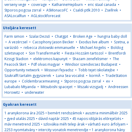
verseny vege
•
coverage
•
KatharineHepburn
•
eric staal canada
•
Stporos pogcsa zsrral
•
ASMonacoFC
•
Csaldi ptlk 2010
•
Zsellrek
•
ASALocalRun
•
AGLstockforecast
Utoljára keresett
Farm simon
•
Szalai Dezső
•
Chatgpt
•
Broken Age
•
hungria baby doll
•
A vezércsel
•
Cacophony Jason Becker
•
Exodus live album
•
Szetna, a
varázsló
•
rebecca zlotowski emmanuelle
•
Michael Angelis
•
Boldog
szletsnapot
•
Son Transfermarkt
•
Fiesta Hozzám tartozol
•
Brentfordi
Kzssgi Stadion
•
elektromos kapunyit
•
Shazam zenefelismer
•
The
Peacock Skirt
•
Pdf olvas magyar
•
Windsor szendvicsez Budapest
•
Opportunity network
•
Missouri fejvadsz
•
Tobb tejet iskolatejbe
•
Szukralft tartalm gygyszerek
•
Luna Sea vocalist
•
kormĂ
•
TradeStation
europe
•
Coldembracemeaning
•
Stporos pogcsa zsrral
•
ev
•
Lubabalo Mtyanda
•
Mitsubishi spacejet
•
Mszaki vizsgadj
•
Andreessen
Horowitz
•
underwater
Gyakran keresett
1 aranykorona ára 2025
•
bemért rendszámok
•
ausztria minimálbér 2025
•
gyed utalás 2025
•
dávid naptár 2025
•
45 napos időjárás előrejelzés
•
máv menetrend 2025
•
szlovákia méh telep árak
•
várható euro árfolyam
•
2253 nyomtatvány
•
intercity vonatok menetrendje
•
1 aranykorona hány