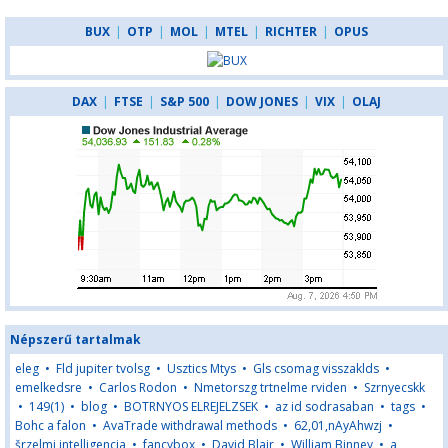
BUX
|
OTP
|
MOL
|
MTEL
|
RICHTER
|
OPUS
DAX
|
FTSE
|
S&P 500
|
DOW JONES
|
VIX
|
OLAJ
Népszerű tartalmak
eleg
•
Fld jupiter tvolsg
•
Usztics Mtys
•
Gls csomag visszaklds
•
emelkedsre
•
Carlos Rodon
•
Nmetorszg trtnelme rviden
•
Szrnyecskk
•
149(1)
•
blog
•
BOTRNYOS ELREJELZSEK
•
az id sodrasaban
•
tags
•
Bohc a falon
•
AvaTrade withdrawal methods
•
62,01,nAyAhwzj
•
šrzelmi intelligencia
•
fancybox
•
David Blair
•
William Binney
•
a