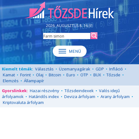
2026. AUGUSZTUS 8. 16:31
Kiemelt témák:
Választás
•
Üzemanyagárak
•
GDP
•
Infláció
•
Kamat
•
Forint
•
Olaj
•
Bitcoin
•
Euro
•
OTP
•
BUX
•
Tőzsde
•
Elemzés
•
Állampapír
Gyorslinkek:
Hazai részvény
•
Tőzsdeindexek
•
Valós idejű
árfolyamok
•
Határidős index
•
Deviza árfolyam
•
Arany árfolyam
•
Kriptovaluta árfolyam