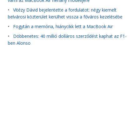
várni az MacBook Air néhány modelljére
•
Vitézy Dávid bejelentette a fordulatot: négy kiemelt
belvárosi közterület kerülhet vissza a főváros kezelésébe
•
Fogytán a memória, hiánycikk lett a MacBook Air
•
Döbbenetes: 40 millió dolláros szerződést kaphat az F1-
ben Alonso