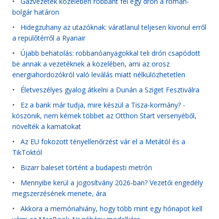
•
Gázvezeték közelében robbant fel egy drón a román-
bolgár határon
•
Hidegzuhany az utazóknak: váratlanul teljesen kivonul erről
a repülőtérről a Ryanair
•
Újabb behatolás: robbanóanyagokkal teli drón csapódott
be annak a vezetéknek a közelében, ami az orosz
energiahordozókról való leválás miatt nélkülözhetetlen
•
Életveszélyes gyalog átkelni a Dunán a Sziget Fesztiválra
•
Ez a bank már tudja, mire készül a Tisza-kormány? -
köszönik, nem kérnek többet az Otthon Start versenyéből,
növelték a kamatokat
•
Az EU fokozott tényellenőrzést vár el a Metától és a
TikToktól
•
Bizarr baleset történt a budapesti metrón
•
Mennyibe kerül a jogosítvány 2026-ban? Vezetői engedély
megszerzésének menete, ára
•
Akkora a memóriahiány, hogy több mint egy hónapot kell