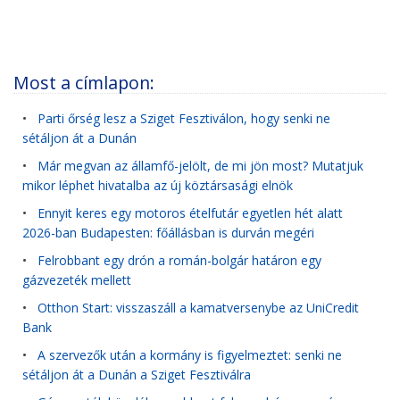
Most a címlapon:
•
Parti őrség lesz a Sziget Fesztiválon, hogy senki ne
sétáljon át a Dunán
•
Már megvan az államfő-jelölt, de mi jön most? Mutatjuk
mikor léphet hivatalba az új köztársasági elnök
•
Ennyit keres egy motoros ételfutár egyetlen hét alatt
2026-ban Budapesten: főállásban is durván megéri
•
Felrobbant egy drón a román-bolgár határon egy
gázvezeték mellett
•
Otthon Start: visszaszáll a kamatversenybe az UniCredit
Bank
•
A szervezők után a kormány is figyelmeztet: senki ne
sétáljon át a Dunán a Sziget Fesztiválra