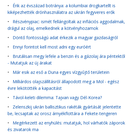
•
Érik az évszázad botránya: a kolumbiai drogkartellt is
kiképezhették drónhasználatra az ukrán fegyveres erők
•
Részvénypiac: ismét fellángoltak az inflációs aggodalmak,
drágul az olaj, emelkednek a kötvényhozamok
•
Döntő fontosságú adat érkezik a magyar gazdaságról
•
Ennyi forintot kell most adni egy euróért
•
Brutálisan megy lefele a benzin és a gázolaj ára péntektől
- Mutatjuk az új árakat
•
Már esik az eső a Duna egyes vízgyűjtő területein
•
Milliárdos olajszállításról állapodott meg a Mol - egész
évre lekötötték a kapacitást
•
Távol-keleti dilemma: Tajvan vagy Dél-Korea?
•
Zelenszkij ukrán ballisztikus rakéták gyártását jelentette
be, lecsaptak az orosz árnyékflottára a Fekete-tengeren
•
Megérkezett az enyhülés: mutatjuk, hol várhatók záporok
és zivatarok ma