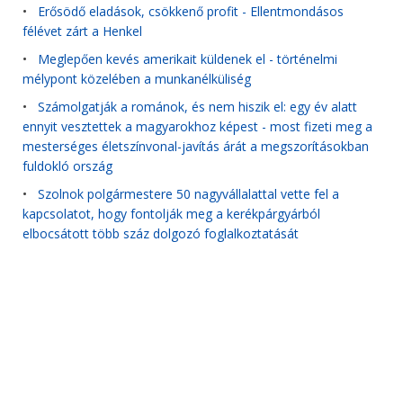
•
Erősödő eladások, csökkenő profit - Ellentmondásos
félévet zárt a Henkel
•
Meglepően kevés amerikait küldenek el - történelmi
mélypont közelében a munkanélküliség
•
Számolgatják a románok, és nem hiszik el: egy év alatt
ennyit vesztettek a magyarokhoz képest - most fizeti meg a
mesterséges életszínvonal-javítás árát a megszorításokban
fuldokló ország
•
Szolnok polgármestere 50 nagyvállalattal vette fel a
kapcsolatot, hogy fontolják meg a kerékpárgyárból
elbocsátott több száz dolgozó foglalkoztatását