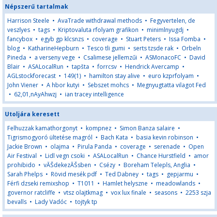
Népszerű tartalmak
Harrison Steele
•
AvaTrade withdrawal methods
•
Fegyvertelen, de
veszlyes
•
tags
•
Kriptovaluta rfolyam grafikon
•
minimlnyugdj
•
fancybox
•
egyb gp klcsnzs
•
coverage
•
Stuart Peters
•
Issa Fomba
•
blog
•
KatharineHepburn
•
Tesco tli gumi
•
serts tzsde rak
•
Orbeln
Pineda
•
a verseny vege
•
Csalimese jellemzűi
•
ASMonacoFC
•
David
Blair
•
ASALocalRun
•
tapšta
•
forrcsv
•
Hendrick Avercamp
•
AGLstockforecast
•
149(1)
•
hamilton stay alive
•
euro kzprfolyam
•
John Viener
•
A hbor kutyi
•
Sebszet mohcs
•
Megnyugtatta vilagot Fed
•
62,01,nAyAhwzj
•
ian tracey intelligence
Utoljára keresett
Felhuzzak kamathorgonyt
•
kompnez
•
Simon Banza salaire
•
Tigrismogyoró ültetése magról
•
Bach Kata
•
basia kevin robinson
•
Jackie Brown
•
olajma
•
Pirula Panda
•
coverage
•
serenade
•
Open
Air Festival
•
Lidl vegn csoki
•
ASALocalRun
•
Chance Hurstfield
•
amor
prohibido
•
vĂŠdekezĂŠsben
•
Csézy
•
Boreham Telepls, Anglia
•
Sarah Phelps
•
Rövid mesék pdf
•
Ted Dabney
•
tags
•
gepjarmu
•
Férfi dzseki remixshop
•
T1011
•
Hamlet helyszne
•
meadowlands
•
governor ratcliffe
•
vtsz olajtkmag
•
vox lux finale
•
seasons
•
2253 szja
bevalls
•
Lady Vadóc
•
tojtyk tp