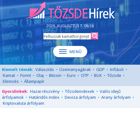
2026. AUGUSZTUS 7. 08:18
Kiemelt témák:
Választás
•
Üzemanyagárak
•
GDP
•
Infláció
•
Kamat
•
Forint
•
Olaj
•
Bitcoin
•
Euro
•
OTP
•
BUX
•
Tőzsde
•
Elemzés
•
Állampapír
Gyorslinkek:
Hazai részvény
•
Tőzsdeindexek
•
Valós idejű
árfolyamok
•
Határidős index
•
Deviza árfolyam
•
Arany árfolyam
•
Kriptovaluta árfolyam