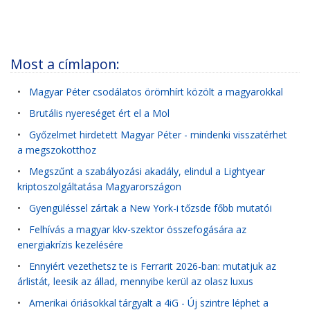
Most a címlapon:
•
Magyar Péter csodálatos örömhírt közölt a magyarokkal
•
Brutális nyereséget ért el a Mol
•
Győzelmet hirdetett Magyar Péter - mindenki visszatérhet
a megszokotthoz
•
Megszűnt a szabályozási akadály, elindul a Lightyear
kriptoszolgáltatása Magyarországon
•
Gyengüléssel zártak a New York-i tőzsde főbb mutatói
•
Felhívás a magyar kkv-szektor összefogására az
energiakrízis kezelésére
•
Ennyiért vezethetsz te is Ferrarit 2026-ban: mutatjuk az
árlistát, leesik az állad, mennyibe kerül az olasz luxus
•
Amerikai óriásokkal tárgyalt a 4iG - Új szintre léphet a