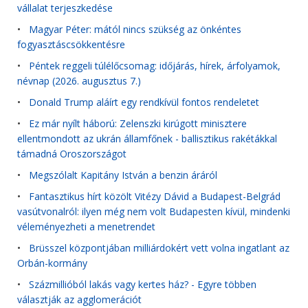
vállalat terjeszkedése
•
Magyar Péter: mától nincs szükség az önkéntes
fogyasztáscsökkentésre
•
Péntek reggeli túlélőcsomag: időjárás, hírek, árfolyamok,
névnap (2026. augusztus 7.)
•
Donald Trump aláírt egy rendkívül fontos rendeletet
•
Ez már nyílt háború: Zelenszki kirúgott minisztere
ellentmondott az ukrán államfőnek - ballisztikus rakétákkal
támadná Oroszországot
•
Megszólalt Kapitány István a benzin áráról
•
Fantasztikus hírt közölt Vitézy Dávid a Budapest-Belgrád
vasútvonalról: ilyen még nem volt Budapesten kívül, mindenki
véleményezheti a menetrendet
•
Brüsszel központjában milliárdokért vett volna ingatlant az
Orbán-kormány
•
Százmillióból lakás vagy kertes ház? - Egyre többen
választják az agglomerációt