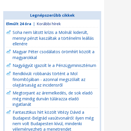
Legnépszerűbb cikkek
Elmúlt 24 óra
|
Korábbi hírek
Soha nem látott krízis a Molnál: kiderült,
mennyi pénzt kaszáltak a történelmi leállás
ellenére
Magyar Péter csodálatos örömhírt közölt a
magyarokkal
Nagyágyút igazolt le a Pénzügyminisztérium
Rendkívüli: robbanás történt a Mol
finomítójában - azonnal megszólalt az
olajtársaság az incidensről
Megtorpant az áremelkedés, de sok eladó
még mindig durván túlárazza eladó
ingatlanát
Fantasztikus hírt közölt Vitézy Dávid a
Budapest-Belgrád vasútvonalról: ilyen még
nem volt Budapesten kívül, mindenki
véleményezheti a menetrendet