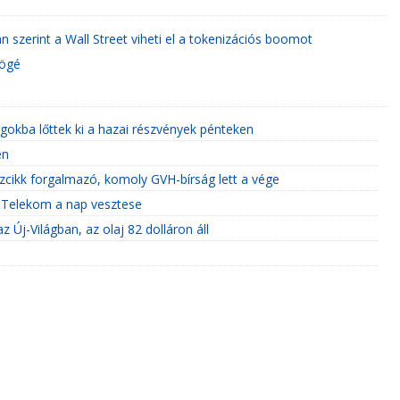
 szerint a Wall Street viheti el a tokenizációs boomot
mögé
okba lőttek ki a hazai részvények pénteken
én
szcikk forgalmazó, komoly GVH-bírság lett a vége
a Telekom a nap vesztese
z Új-Világban, az olaj 82 dolláron áll