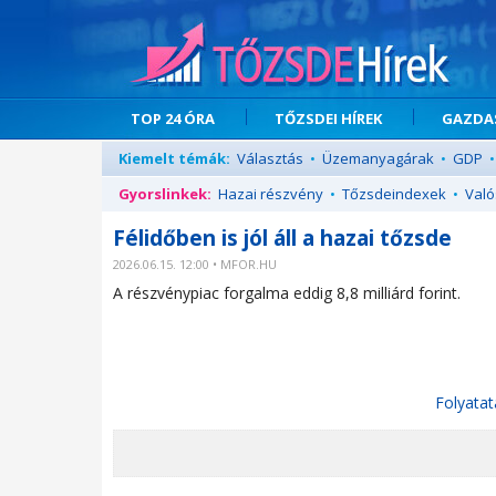
TOP 24 ÓRA
TŐZSDEI HÍREK
GAZDAS
Kiemelt témák:
Választás
•
Üzemanyagárak
•
GDP
•
Gyorslinkek:
Hazai részvény
•
Tőzsdeindexek
•
Való
Félidőben is jól áll a hazai tőzsde
2026.06.15. 12:00 • MFOR.HU
A részvénypiac forgalma eddig 8,8 milliárd forint.
Folyatat