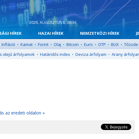
2026. AUGUSZTUS 8. 00:36
ÁGI HÍREK
HAZAI HÍREK
NEMZETKÖZI HÍREK
J
Infláció
•
Kamat
•
Forint
•
Olaj
•
Bitcoin
•
Euro
•
OTP
•
BUX
•
Tőzsde
s idejű árfolyamok
•
Határidős index
•
Deviza árfolyam
•
Arany árfolya
ás az eredeti oldalon »