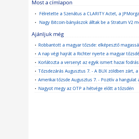
Most a címlapon
Félretette a Szenátus a CLARITY Actet, a JPMorgan
•
Nagy Bitcoin-bányászok álltak be a Stratum V2 
•
Ajánljuk még
Robbantott a magyar tőzsde: elképesztő magasság
•
A nap végi hajrát a Richter nyerte a magyar tőzsd
•
Korlátozta a versenyt az egyik ismert hazai fodrá
•
Tőzsdezárás Augusztus 7. - A BUX zöldben zárt, 
•
Amerikai tőzsde Augusztus 7. - Pozitív a hangulat a
•
Nagyot megy az OTP a hétvége előtt a tőzsdén
•