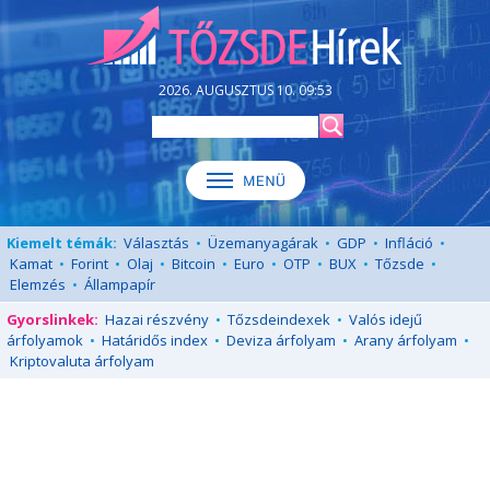
2026. AUGUSZTUS 10. 09:53
Kiemelt témák:
Választás
•
Üzemanyagárak
•
GDP
•
Infláció
•
Kamat
•
Forint
•
Olaj
•
Bitcoin
•
Euro
•
OTP
•
BUX
•
Tőzsde
•
Elemzés
•
Állampapír
Gyorslinkek:
Hazai részvény
•
Tőzsdeindexek
•
Valós idejű
árfolyamok
•
Határidős index
•
Deviza árfolyam
•
Arany árfolyam
•
Kriptovaluta árfolyam