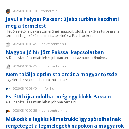
2026.08.10 09:50 • trendfm.hu
Javul a helyzet Pakson: újabb turbina kezdheti
meg a termelést
Hétfő estétől a paksi atomerőmű második blokkjának 3-as turbinája is
termelni fog - közölte a miniszterelnök a Facebookon.
2026.08.10 09:45 • privatbankar.hu
Nagyon jó hír jött Pakssal kapcsolatban
A Duna vízállása miatt lehet jobban terhelni az atomerőművet.
2026.08.10 09:45 • privatbankar.hu
Nem találja optimista arcát a magyar tőzsde
Egyelőre beragadt a heti rajtnál a BUX.
2026.08.10 09:40 • mfor.hu
Estétől újraindulhat még egy blokk Pakson
A Duna vízállása miatt lehet jobban terhelni.
2026.08.10 09:35 • penzcentrum.hu
Működik a legális klímatrükk: így spórolhatnak
rengeteget a legmelegebb napokon a magyarok