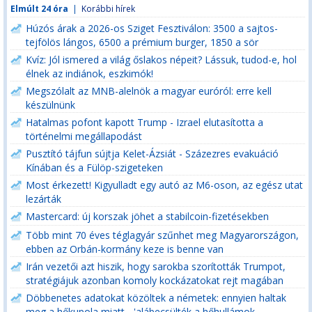
Elmúlt 24 óra
|
Korábbi hírek
Húzós árak a 2026-os Sziget Fesztiválon: 3500 a sajtos-
tejfölös lángos, 6500 a prémium burger, 1850 a sör
Kvíz: Jól ismered a világ őslakos népeit? Lássuk, tudod-e, hol
élnek az indiánok, eszkimók!
Megszólalt az MNB-alelnök a magyar euróról: erre kell
készülnünk
Hatalmas pofont kapott Trump - Izrael elutasította a
történelmi megállapodást
Pusztító tájfun sújtja Kelet-Ázsiát - Százezres evakuáció
Kínában és a Fülöp-szigeteken
Most érkezett! Kigyulladt egy autó az M6-oson, az egész utat
lezárták
Mastercard: új korszak jöhet a stabilcoin-fizetésekben
Több mint 70 éves téglagyár szűnhet meg Magyarországon,
ebben az Orbán-kormány keze is benne van
Irán vezetői azt hiszik, hogy sarokba szorították Trumpot,
stratégiájuk azonban komoly kockázatokat rejt magában
Döbbenetes adatokat közöltek a németek: ennyien haltak
meg a hőkupola miatt - 'alábecsülték a hőhullámok