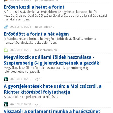
Erősen kezdi a hetet a forint
A forint 0,3 százalékkal áll erősebben az egy héttel korábbi, hétfői
kezdésnél az euróval és 0,5 százalékkal erősebben a dollárral és a svájci
frankkal szemben.
2026.08.10 07:05 • novekedes.hu
Erősödött a forint a hét végén
Erősödött kissé a forint a hét végén a főbb devizákkal szemben a
nemzetközi devizakereskedelemben.
2026.08.10 07:05 • tozsdeforum.hu
Megváltozik az állami földek használata -
Szeptemberig 6-ig jelentkezhetnek a gazdák
Megváltozik az állami földek használata - Szeptemberig 6-ig
jelentkezhetnek a gazdák
2026.08.10 07:05 • vg.hu
A gyorsjelentések hete után: a Mol csúcsról, a
Richter kitörésből folytathatja
A hazai blue-chipek technikai kilátásai.
2026.08.10 07:00 • vg.hu
Visszatér a parlamenti munka a hőségszünet