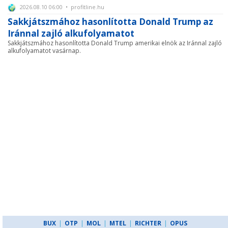
2026.08.10 06:00 • profitline.hu
Sakkjátszmához hasonlította Donald Trump az
Iránnal zajló alkufolyamatot
Sakkjátszmához hasonlította Donald Trump amerikai elnök az Iránnal zajló
alkufolyamatot vasárnap.
BUX
|
OTP
|
MOL
|
MTEL
|
RICHTER
|
OPUS