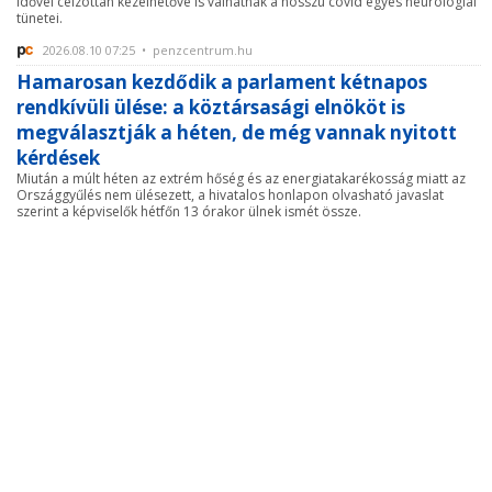
Idővel célzottan kezelhetővé is válhatnak a hosszú covid egyes neurológiai
tünetei.
2026.08.10 07:25 • penzcentrum.hu
Hamarosan kezdődik a parlament kétnapos
rendkívüli ülése: a köztársasági elnököt is
megválasztják a héten, de még vannak nyitott
kérdések
Miután a múlt héten az extrém hőség és az energiatakarékosság miatt az
Országgyűlés nem ülésezett, a hivatalos honlapon olvasható javaslat
szerint a képviselők hétfőn 13 órakor ülnek ismét össze.