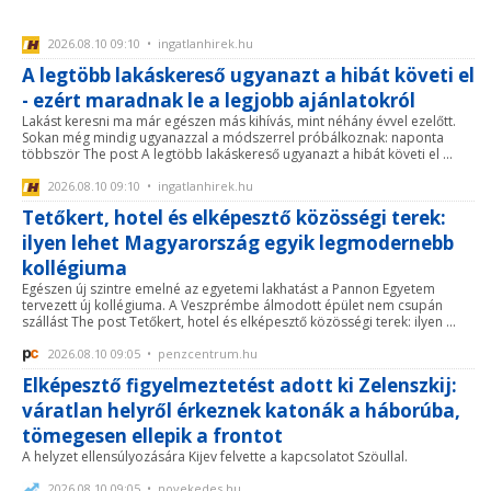
2026.08.10 09:10 • ingatlanhirek.hu
A legtöbb lakáskereső ugyanazt a hibát követi el
- ezért maradnak le a legjobb ajánlatokról
Lakást keresni ma már egészen más kihívás, mint néhány évvel ezelőtt.
Sokan még mindig ugyanazzal a módszerrel próbálkoznak: naponta
többször The post A legtöbb lakáskereső ugyanazt a hibát követi el ...
2026.08.10 09:10 • ingatlanhirek.hu
Tetőkert, hotel és elképesztő közösségi terek:
ilyen lehet Magyarország egyik legmodernebb
kollégiuma
Egészen új szintre emelné az egyetemi lakhatást a Pannon Egyetem
tervezett új kollégiuma. A Veszprémbe álmodott épület nem csupán
szállást The post Tetőkert, hotel és elképesztő közösségi terek: ilyen ...
2026.08.10 09:05 • penzcentrum.hu
Elképesztő figyelmeztetést adott ki Zelenszkij:
váratlan helyről érkeznek katonák a háborúba,
tömegesen ellepik a frontot
A helyzet ellensúlyozására Kijev felvette a kapcsolatot Szöullal.
2026.08.10 09:05 • novekedes.hu