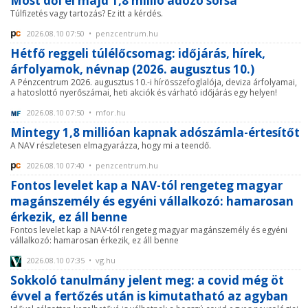
Most dől el majd 1,8 millió adózó sorsa
Túlfizetés vagy tartozás? Ez itt a kérdés.
2026.08.10 07:50 • penzcentrum.hu
Hétfő reggeli túlélőcsomag: időjárás, hírek,
árfolyamok, névnap (2026. augusztus 10.)
A Pénzcentrum 2026. augusztus 10.-i hírösszefoglalója, deviza árfolyamai,
a hatoslottó nyerőszámai, heti akciók és várható időjárás egy helyen!
2026.08.10 07:50 • mfor.hu
Mintegy 1,8 millióan kapnak adószámla-értesítőt
A NAV részletesen elmagyarázza, hogy mi a teendő.
2026.08.10 07:40 • penzcentrum.hu
Fontos levelet kap a NAV-tól rengeteg magyar
magánszemély és egyéni vállalkozó: hamarosan
érkezik, ez áll benne
Fontos levelet kap a NAV-tól rengeteg magyar magánszemély és egyéni
vállalkozó: hamarosan érkezik, ez áll benne
2026.08.10 07:35 • vg.hu
Sokkoló tanulmány jelent meg: a covid még öt
évvel a fertőzés után is kimutatható az agyban