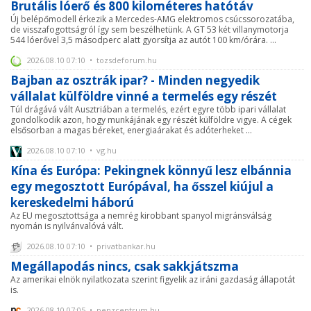
Brutális lóerő és 800 kilométeres hatótáv
Új belépőmodell érkezik a Mercedes-AMG elektromos csúcssorozatába,
de visszafogottságról így sem beszélhetünk. A GT 53 két villanymotorja
544 lóerővel 3,5 másodperc alatt gyorsítja az autót 100 km/órára. ...
2026.08.10 07:10 • tozsdeforum.hu
Bajban az osztrák ipar? - Minden negyedik
vállalat külföldre vinné a termelés egy részét
Túl drágává vált Ausztriában a termelés, ezért egyre több ipari vállalat
gondolkodik azon, hogy munkájának egy részét külföldre vigye. A cégek
elsősorban a magas béreket, energiaárakat és adóterheket ...
2026.08.10 07:10 • vg.hu
Kína és Európa: Pekingnek könnyű lesz elbánnia
egy megosztott Európával, ha ősszel kiújul a
kereskedelmi háború
Az EU megosztottsága a nemrég kirobbant spanyol migránsválság
nyomán is nyilvánvalóvá vált.
2026.08.10 07:10 • privatbankar.hu
Megállapodás nincs, csak sakkjátszma
Az amerikai elnök nyilatkozata szerint figyelik az iráni gazdaság állapotát
is.
2026.08.10 07:05 • penzcentrum.hu