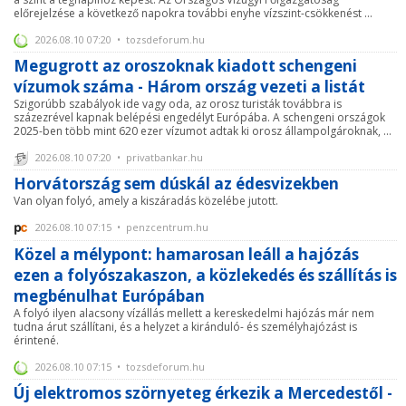
előrejelzése a következő napokra további enyhe vízszint-csökkenést ...
2026.08.10 07:20 • tozsdeforum.hu
Megugrott az oroszoknak kiadott schengeni
vízumok száma - Három ország vezeti a listát
Szigorúbb szabályok ide vagy oda, az orosz turisták továbbra is
százezrével kapnak belépési engedélyt Európába. A schengeni országok
2025-ben több mint 620 ezer vízumot adtak ki orosz állampolgároknak, ...
2026.08.10 07:20 • privatbankar.hu
Horvátország sem dúskál az édesvizekben
Van olyan folyó, amely a kiszáradás közelébe jutott.
2026.08.10 07:15 • penzcentrum.hu
Közel a mélypont: hamarosan leáll a hajózás
ezen a folyószakaszon, a közlekedés és szállítás is
megbénulhat Európában
A folyó ilyen alacsony vízállás mellett a kereskedelmi hajózás már nem
tudna árut szállítani, és a helyzet a kiránduló- és személyhajózást is
érintené.
2026.08.10 07:15 • tozsdeforum.hu
Új elektromos szörnyeteg érkezik a Mercedestől -