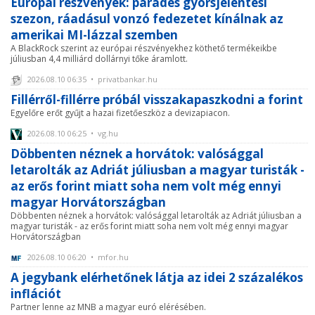
Európai részvények: parádés gyorsjelentési
szezon, ráadásul vonzó fedezetet kínálnak az
amerikai MI-lázzal szemben
A BlackRock szerint az európai részvényekhez köthető termékeikbe
júliusban 4,4 milliárd dollárnyi tőke áramlott.
2026.08.10 06:35 • privatbankar.hu
Fillérről-fillérre próbál visszakapaszkodni a forint
Egyelőre erőt gyűjt a hazai fizetőeszköz a devizapiacon.
2026.08.10 06:25 • vg.hu
Döbbenten néznek a horvátok: valósággal
letarolták az Adriát júliusban a magyar turisták -
az erős forint miatt soha nem volt még ennyi
magyar Horvátországban
Döbbenten néznek a horvátok: valósággal letarolták az Adriát júliusban a
magyar turisták - az erős forint miatt soha nem volt még ennyi magyar
Horvátországban
2026.08.10 06:20 • mfor.hu
A jegybank elérhetőnek látja az idei 2 százalékos
inflációt
Partner lenne az MNB a magyar euró elérésében.