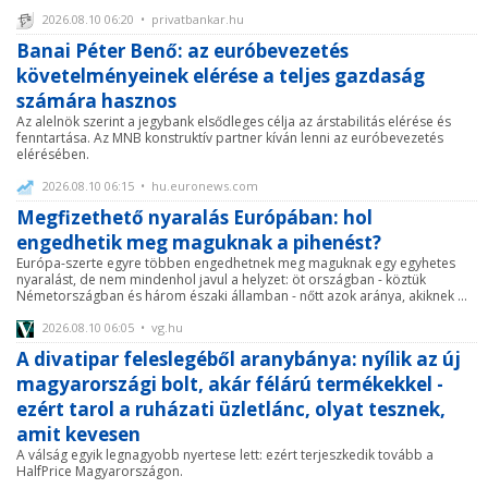
2026.08.10 06:20 • privatbankar.hu
Banai Péter Benő: az euróbevezetés
követelményeinek elérése a teljes gazdaság
számára hasznos
Az alelnök szerint a jegybank elsődleges célja az árstabilitás elérése és
fenntartása. Az MNB konstruktív partner kíván lenni az euróbevezetés
elérésében.
2026.08.10 06:15 • hu.euronews.com
Megfizethető nyaralás Európában: hol
engedhetik meg maguknak a pihenést?
Európa-szerte egyre többen engedhetnek meg maguknak egy egyhetes
nyaralást, de nem mindenhol javul a helyzet: öt országban - köztük
Németországban és három északi államban - nőtt azok aránya, akiknek ...
2026.08.10 06:05 • vg.hu
A divatipar feleslegéből aranybánya: nyílik az új
magyarországi bolt, akár félárú termékekkel -
ezért tarol a ruházati üzletlánc, olyat tesznek,
amit kevesen
A válság egyik legnagyobb nyertese lett: ezért terjeszkedik tovább a
HalfPrice Magyarországon.