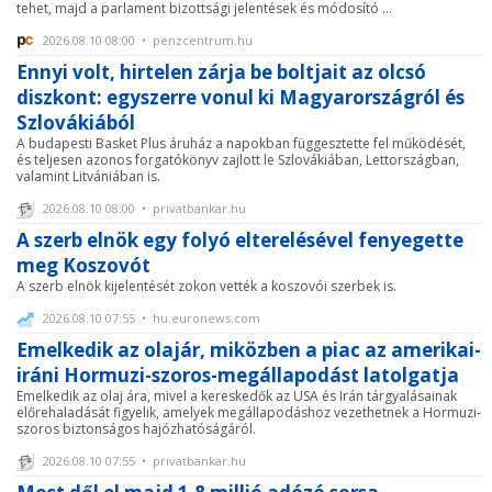
tehet, majd a parlament bizottsági jelentések és módosító ...
2026.08.10 08:00 • penzcentrum.hu
Ennyi volt, hirtelen zárja be boltjait az olcsó
diszkont: egyszerre vonul ki Magyarországról és
Szlovákiából
A budapesti Basket Plus áruház a napokban függesztette fel működését,
és teljesen azonos forgatókönyv zajlott le Szlovákiában, Lettországban,
valamint Litvániában is.
2026.08.10 08:00 • privatbankar.hu
A szerb elnök egy folyó elterelésével fenyegette
meg Koszovót
A szerb elnök kijelentését zokon vették a koszovói szerbek is.
2026.08.10 07:55 • hu.euronews.com
Emelkedik az olajár, miközben a piac az amerikai-
iráni Hormuzi-szoros-megállapodást latolgatja
Emelkedik az olaj ára, mivel a kereskedők az USA és Irán tárgyalásainak
előrehaladását figyelik, amelyek megállapodáshoz vezethetnek a Hormuzi-
szoros biztonságos hajózhatóságáról.
2026.08.10 07:55 • privatbankar.hu