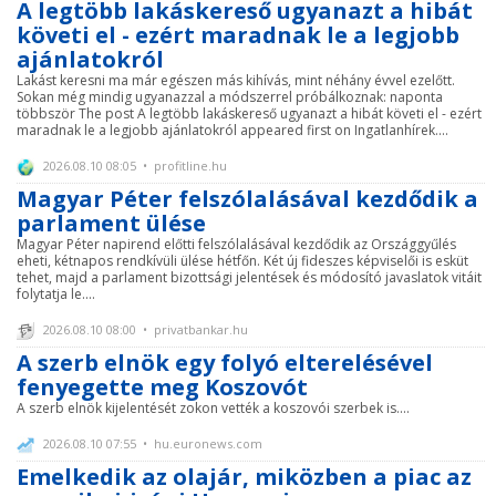
A legtöbb lakáskereső ugyanazt a hibát
követi el - ezért maradnak le a legjobb
ajánlatokról
Lakást keresni ma már egészen más kihívás, mint néhány évvel ezelőtt.
Sokan még mindig ugyanazzal a módszerrel próbálkoznak: naponta
többször The post A legtöbb lakáskereső ugyanazt a hibát követi el - ezért
maradnak le a legjobb ajánlatokról appeared first on Ingatlanhírek....
2026.08.10 08:05 • profitline.hu
Magyar Péter felszólalásával kezdődik a
parlament ülése
Magyar Péter napirend előtti felszólalásával kezdődik az Országgyűlés
eheti, kétnapos rendkívüli ülése hétfőn. Két új fideszes képviselői is esküt
tehet, majd a parlament bizottsági jelentések és módosító javaslatok vitáit
folytatja le....
2026.08.10 08:00 • privatbankar.hu
A szerb elnök egy folyó elterelésével
fenyegette meg Koszovót
A szerb elnök kijelentését zokon vették a koszovói szerbek is....
2026.08.10 07:55 • hu.euronews.com
Emelkedik az olajár, miközben a piac az