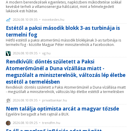
A modern berendezések egyenletes, napközbeni működtetése sokkal
kevésbé terheli a villamosenergia-hálózatot, mint a felmelegedett
lakások esti hűtése.
2026.08.10 09:35 • novekedes.hu
Estétől a paksi második blokk 3-as turbinája is
termelni fog
Hétfő estétől a paksi atomerőmű második blokkjának 3-as turbinája is
termelni fog - közölte Magyar Péter miniszterelnök a Facebookon.
2026.08.10 09:35 • vg.hu
Rendkívüli: döntés született a Paksi
Atomerőműnél a Duna vízállása miatt -
megszólalt a miniszterelnök, változás lép életbe
estétől a termelésben
Rendkívüli: döntés született a Paksi Atomerőműnél a Duna vízállása miatt
- megszólalt a miniszterelnök, változás lép életbe estétől a termelésben
2026.08.10 09:35 • privatbankar.hu
Nem találja optimista arcát a magyar tőzsde
Egyelőre beragadt a heti rajtnál a BUX.
2026.08.10 09:25 • trendfm.hu