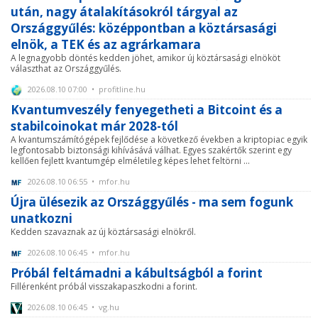
után, nagy átalakításokról tárgyal az
Országgyűlés: középpontban a köztársasági
elnök, a TEK és az agrárkamara
A legnagyobb döntés kedden jöhet, amikor új köztársasági elnököt
választhat az Országgyűlés.
2026.08.10 07:00 • profitline.hu
Kvantumveszély fenyegetheti a Bitcoint és a
stabilcoinokat már 2028-tól
A kvantumszámítógépek fejlődése a következő években a kriptopiac egyik
legfontosabb biztonsági kihívásává válhat. Egyes szakértők szerint egy
kellően fejlett kvantumgép elméletileg képes lehet feltörni ...
2026.08.10 06:55 • mfor.hu
Újra ülésezik az Országgyűlés - ma sem fogunk
unatkozni
Kedden szavaznak az új köztársasági elnökről.
2026.08.10 06:45 • mfor.hu
Próbál feltámadni a kábultságból a forint
Fillérenként próbál visszakapaszkodni a forint.
2026.08.10 06:45 • vg.hu