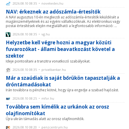
2026.08.10 08:35 • novekedes.hu
NAV: érkeznek az adószámla-értesítők
A NAV augusztus 10-én megkezdi az adószámla-értesítők kiküldését a
magánszemélyeknek és az egyéni vállalkozóknak. Az elektronikus vagy
postai értesítések elején megtalálható a legfontosabb információ: ...
2026.08.10 08:35 • vg.hu
Helyzetbe kell végre hozni a magyar közúti
fuvarozókat - állami beavatkozást követel a
szektor
Ideje pontosítani a tranzitra vonatkozó szabályokat.
2026.08.10 08:35 • privatbankar.hu
Már a szaúdiak is saját bőrükön tapasztalják a
dróntámadásokat
Irán továbbra is pénzhez kötné, hogy újra engedje a szabad hajózást.
2026.08.10 08:25 • mfor.hu
Továbbra sem kímélik az urkánok az orosz
olajfinomítókat
Újra ukrán támadás alatt az orosz olajfinomítók.
2026.08.10 08:20 • penzcentrum.hu