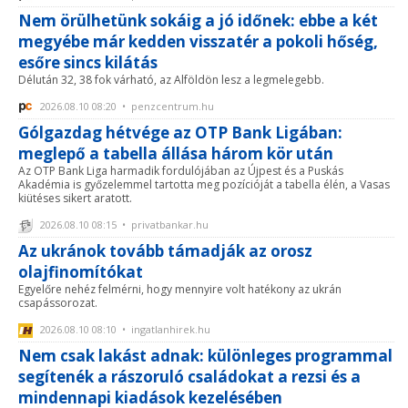
Nem örülhetünk sokáig a jó időnek: ebbe a két
megyébe már kedden visszatér a pokoli hőség,
esőre sincs kilátás
Délután 32, 38 fok várható, az Alföldön lesz a legmelegebb.
2026.08.10 08:20 • penzcentrum.hu
Gólgazdag hétvége az OTP Bank Ligában:
meglepő a tabella állása három kör után
Az OTP Bank Liga harmadik fordulójában az Újpest és a Puskás
Akadémia is győzelemmel tartotta meg pozícióját a tabella élén, a Vasas
kiütéses sikert aratott.
2026.08.10 08:15 • privatbankar.hu
Az ukránok tovább támadják az orosz
olajfinomítókat
Egyelőre nehéz felmérni, hogy mennyire volt hatékony az ukrán
csapássorozat.
2026.08.10 08:10 • ingatlanhirek.hu
Nem csak lakást adnak: különleges programmal
segítenék a rászoruló családokat a rezsi és a
mindennapi kiadások kezelésében