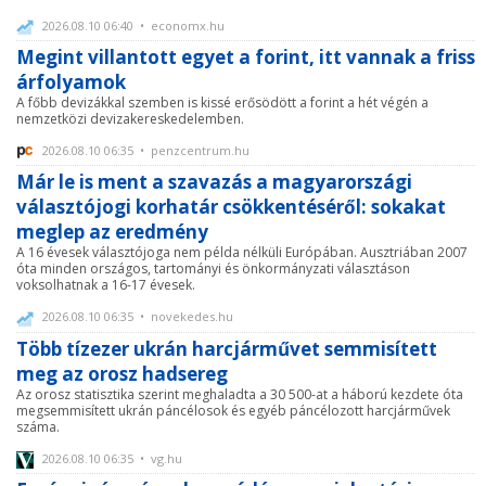
2026.08.10 06:40 • economx.hu
Megint villantott egyet a forint, itt vannak a friss
árfolyamok
A főbb devizákkal szemben is kissé erősödött a forint a hét végén a
nemzetközi devizakereskedelemben.
2026.08.10 06:35 • penzcentrum.hu
Már le is ment a szavazás a magyarországi
választójogi korhatár csökkentéséről: sokakat
meglep az eredmény
A 16 évesek választójoga nem példa nélküli Európában. Ausztriában 2007
óta minden országos, tartományi és önkormányzati választáson
voksolhatnak a 16-17 évesek.
2026.08.10 06:35 • novekedes.hu
Több tízezer ukrán harcjárművet semmisített
meg az orosz hadsereg
Az orosz statisztika szerint meghaladta a 30 500-at a háború kezdete óta
megsemmisített ukrán páncélosok és egyéb páncélozott harcjárművek
száma.
2026.08.10 06:35 • vg.hu