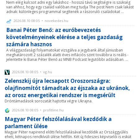
Nem elég kulcsot adni egy lakáshoz - hosszú távú segítségre is szükség
van ahhoz, hogy egy család valóban meg tudja The post Nem csak lakást
adnak: különleges programmal segítenék a rászoruló családokat ...
2026.08.10 08:05 • novekedes.hu
Banai Péter Benő: az euróbevezetés
követelményeinek elérése a teljes gazdaság
számára hasznos
A világgazdasági folyamatokat vizsgálva a jegybank által júniusban
meghatározott 2 százalék alatti éves inflációs szint továbbra is reális -
jelentette ki Banai Péter Benő az MNB Podcast legutóbbi adásában. ...
2026.08.10 08:05 • vg.hu
Zelenszkij újra lecsapott Oroszországra:
olajfinomítót támadtak az éjszaka az ukránok,
az orosz energetikai rendszer is megsérült
Dróntámadások sorozatát hajtotta végre Ukrajna.
2026.08.10 08:05 • profitline.hu
Magyar Péter felszólalásával kezdődik a
parlament ülése
Magyar Péter napirend előtti felszólalásával kezdődik az Országgyűlés
eheti, kétnapos rendkívüli ülése hétfőn. Két új fideszes képviselői is esküt