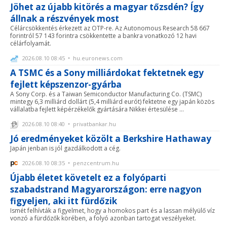
Jöhet az újabb kitörés a magyar tőzsdén? Így
állnak a részvények most
Célárcsökkentés érkezett az OTP-re. Az Autonomous Research 58 667
forintról 57 143 forintra csökkentette a bankra vonatkozó 12 havi
célárfolyamát.
2026.08.10 08:45 • hu.euronews.com
A TSMC és a Sony milliárdokat fektetnek egy
fejlett képszenzor-gyárba
A Sony Corp. és a Taiwan Semiconductor Manufacturing Co. (TSMC)
mintegy 6,3 milliárd dollárt (5,4 milliárd eurót) fektetne egy japán közös
vállalatba fejlett képérzékelők gyártására Nikkei értesülése ...
2026.08.10 08:40 • privatbankar.hu
Jó eredményeket közölt a Berkshire Hathaway
Japán jenban is jól gazdálkodott a cég.
2026.08.10 08:35 • penzcentrum.hu
Újabb életet követelt ez a folyóparti
szabadstrand Magyarországon: erre nagyon
figyeljen, aki itt fürdőzik
Ismét felhívták a figyelmet, hogy a homokos part és a lassan mélyülő víz
vonzó a fürdőzők körében, a folyó azonban tartogat veszélyeket.