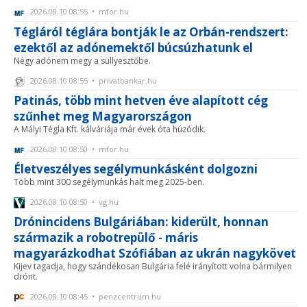
2026.08.10 08:55 • mfor.hu
Tégláról téglára bontják le az Orbán-rendszert:
ezektől az adónemektől búcsúzhatunk el
Négy adónem megy a süllyesztőbe.
2026.08.10 08:55 • privatbankar.hu
Patinás, több mint hetven éve alapított cég
szűnhet meg Magyarországon
A Mályi Tégla Kft. kálváriája már évek óta húzódik.
2026.08.10 08:50 • mfor.hu
Életveszélyes segélymunkásként dolgozni
Több mint 300 segélymunkás halt meg 2025-ben.
2026.08.10 08:50 • vg.hu
Drónincidens Bulgáriában: kiderült, honnan
származik a robotrepülő - máris
magyarázkodhat Szófiában az ukrán nagykövet
Kijev tagadja, hogy szándékosan Bulgária felé irányított volna bármilyen
drónt.
2026.08.10 08:45 • penzcentrum.hu