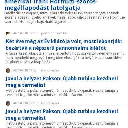
amerikai-iráni Hormuzi-szoros-
megállapodást latolgatja
Emelkedik az olaj ára, mivel a kereskedők az USA és Irán tárgyalásainak
előrehaladását figyelik, amelyek megállapodáshoz vezethetnek a Hormuzi-
szoros biztonságos hajózhatóságáról....
2026.08.10 09:50 • penzcentrum.hu
Két éve még az Év kilátója volt, most lebontják:
bezárták a népszerű pannonhalmi kilátót
A faszerkezet állapota annyira leromlott, hogy szakértői vélemény szerint
nem menthető meg, ezért még idén elbontják - a helyére azonban idővel
új kilátót tervez a főapátság.
2026.08.10 09:50 • trendfm.hu
Javul a helyzet Pakson: újabb turbina kezdheti
meg a termelést
Hétfő estétől a paksi atomerőmű második blokkjának 3-as turbinája is
termelni fog - közölte a miniszterelnök a Facebookon.
2026.08.10 09:50 • trendfm.hu
Javul a helyzet Pakson: újabb turbina kezdheti
meg a termelést
Hétfő estétől a paksi atomerőmű második blokkjának 3-as turbinája is
termelni fog - közölte a miniszterelnök a Facebookon.