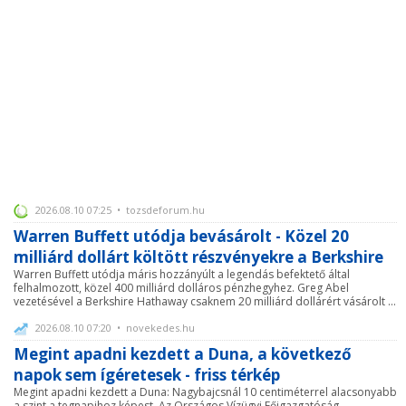
2026.08.10 07:25 • tozsdeforum.hu
Warren Buffett utódja bevásárolt - Közel 20
milliárd dollárt költött részvényekre a Berkshire
Warren Buffett utódja máris hozzányúlt a legendás befektető által
felhalmozott, közel 400 milliárd dolláros pénzhegyhez. Greg Abel
vezetésével a Berkshire Hathaway csaknem 20 milliárd dollárért vásárolt ...
2026.08.10 07:20 • novekedes.hu
Megint apadni kezdett a Duna, a következő
napok sem ígéretesek - friss térkép
Megint apadni kezdett a Duna: Nagybajcsnál 10 centiméterrel alacsonyabb
a szint a tegnapihoz képest. Az Országos Vízügyi Főigazgatóság