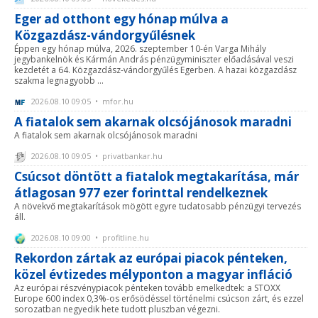
Eger ad otthont egy hónap múlva a
Közgazdász-vándorgyűlésnek
Éppen egy hónap múlva, 2026. szeptember 10-én Varga Mihály
jegybankelnök és Kármán András pénzügyminiszter előadásával veszi
kezdetét a 64. Közgazdász-vándorgyűlés Egerben. A hazai közgazdász
szakma legnagyobb ...
2026.08.10 09:05 • mfor.hu
A fiatalok sem akarnak olcsójánosok maradni
A fiatalok sem akarnak olcsójánosok maradni
2026.08.10 09:05 • privatbankar.hu
Csúcsot döntött a fiatalok megtakarítása, már
átlagosan 977 ezer forinttal rendelkeznek
A növekvő megtakarítások mögött egyre tudatosabb pénzügyi tervezés
áll.
2026.08.10 09:00 • profitline.hu
Rekordon zártak az európai piacok pénteken,
közel évtizedes mélyponton a magyar infláció
Az európai részvénypiacok pénteken tovább emelkedtek: a STOXX
Europe 600 index 0,3%-os erősödéssel történelmi csúcson zárt, és ezzel
sorozatban negyedik hete tudott pluszban végezni.