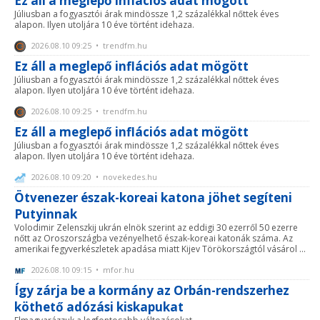
Ez áll a meglepő inflációs adat mögött
Júliusban a fogyasztói árak mindössze 1,2 százalékkal nőttek éves
alapon. Ilyen utoljára 10 éve történt idehaza.
2026.08.10 09:25 • trendfm.hu
Ez áll a meglepő inflációs adat mögött
Júliusban a fogyasztói árak mindössze 1,2 százalékkal nőttek éves
alapon. Ilyen utoljára 10 éve történt idehaza.
2026.08.10 09:25 • trendfm.hu
Ez áll a meglepő inflációs adat mögött
Júliusban a fogyasztói árak mindössze 1,2 százalékkal nőttek éves
alapon. Ilyen utoljára 10 éve történt idehaza.
2026.08.10 09:20 • novekedes.hu
Ötvenezer észak-koreai katona jöhet segíteni
Putyinnak
Volodimir Zelenszkij ukrán elnök szerint az eddigi 30 ezerről 50 ezerre
nőtt az Oroszországba vezényelhető észak-koreai katonák száma. Az
amerikai fegyverkészletek apadása miatt Kijev Törökországtól vásárol ...
2026.08.10 09:15 • mfor.hu
Így zárja be a kormány az Orbán-rendszerhez
köthető adózási kiskapukat