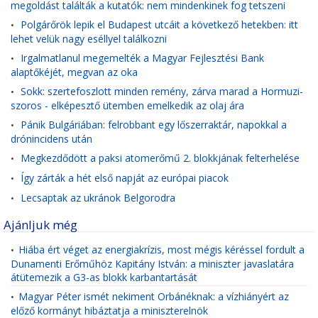
megoldást találták a kutatók: nem mindenkinek fog tetszeni
Polgárőrök lepik el Budapest utcáit a következő hetekben: itt
•
lehet velük nagy eséllyel találkozni
Irgalmatlanul megemelték a Magyar Fejlesztési Bank
•
alaptőkéjét, megvan az oka
Sokk: szertefoszlott minden remény, zárva marad a Hormuzi-
•
szoros - elképesztő ütemben emelkedik az olaj ára
Pánik Bulgáriában: felrobbant egy lőszerraktár, napokkal a
•
drónincidens után
Megkezdődött a paksi atomerőmű 2. blokkjának felterhelése
•
Így zárták a hét első napját az európai piacok
•
Lecsaptak az ukránok Belgorodra
•
Ajánljuk még
Hiába ért véget az energiakrízis, most mégis kéréssel fordult a
•
Dunamenti Erőműhöz Kapitány István: a miniszter javaslatára
átütemezik a G3-as blokk karbantartását
Magyar Péter ismét nekiment Orbánéknak: a vízhiányért az
•
előző kormányt hibáztatja a miniszterelnök