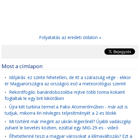
Folyatatás az eredeti oldalon »
Most a címlapon
Időjárás: ez szinte hihetetlen, de itt a szárazság vége - ekkor
•
ér Magyarországra az országos eső a meteorológus szerint
Rekordfogás: banándobozokba rejtve több tonna kokaint
•
foglaltak le egy brit kikötőben
Újra két turbina termel a Paksi Atomerőműben - már azt is
•
tudjuk, mikorra éri névleges teljesítményét a 2-es blokk
Mi történt már megint az ukrán légierőnél? Újabb vadászgép
•
zuhant le bevetés közben, ezúttal egy MIG-29-es - videó
Élhetetlenné teszi a magyar városokat a klímaváltozás? Ezt a
•