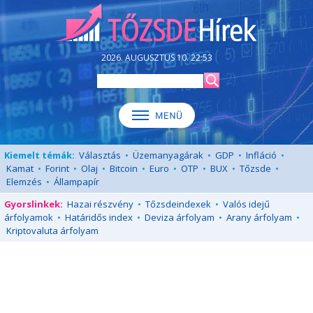
2026. AUGUSZTUS 10. 22:53
Kiemelt témák:
Választás
•
Üzemanyagárak
•
GDP
•
Infláció
•
Kamat
•
Forint
•
Olaj
•
Bitcoin
•
Euro
•
OTP
•
BUX
•
Tőzsde
•
Elemzés
•
Állampapír
Gyorslinkek:
Hazai részvény
•
Tőzsdeindexek
•
Valós idejű
árfolyamok
•
Határidős index
•
Deviza árfolyam
•
Arany árfolyam
•
Kriptovaluta árfolyam