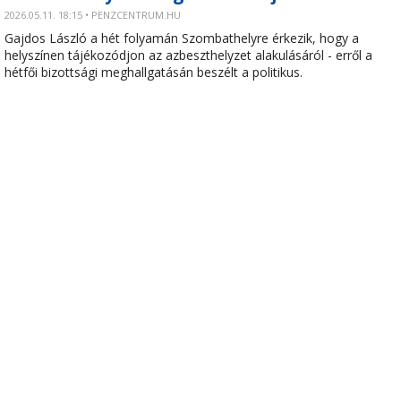
2026.05.11. 18:15 • PENZCENTRUM.HU
Gajdos László a hét folyamán Szombathelyre érkezik, hogy a
helyszínen tájékozódjon az azbeszthelyzet alakulásáról - erről a
hétfői bizottsági meghallgatásán beszélt a politikus.