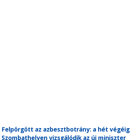
Felpörgött az azbesztbotrány: a hét végéig
Szombathelyen vizsgálódik az új miniszter