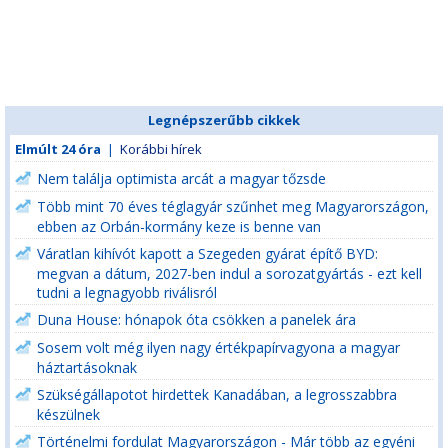
Legnépszerűbb cikkek
Elmúlt 24 óra
|
Korábbi hírek
Nem találja optimista arcát a magyar tőzsde
Több mint 70 éves téglagyár szűnhet meg Magyarországon,
ebben az Orbán-kormány keze is benne van
Váratlan kihívót kapott a Szegeden gyárat építő BYD:
megvan a dátum, 2027-ben indul a sorozatgyártás - ezt kell
tudni a legnagyobb riválisról
Duna House: hónapok óta csökken a panelek ára
Sosem volt még ilyen nagy értékpapírvagyona a magyar
háztartásoknak
Szükségállapotot hirdettek Kanadában, a legrosszabbra
készülnek
Történelmi fordulat Magyarországon - Már több az egyéni