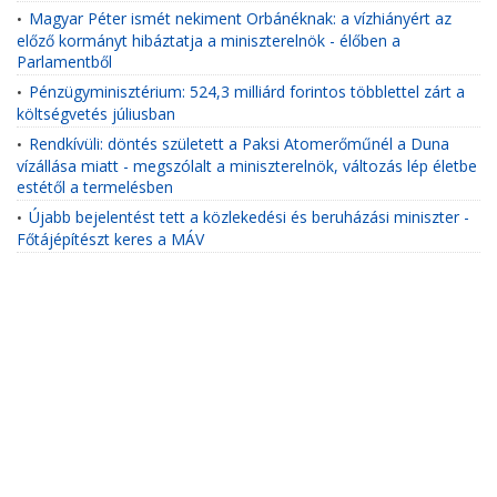
Magyar Péter ismét nekiment Orbánéknak: a vízhiányért az
•
előző kormányt hibáztatja a miniszterelnök - élőben a
Parlamentből
Pénzügyminisztérium: 524,3 milliárd forintos többlettel zárt a
•
költségvetés júliusban
Rendkívüli: döntés született a Paksi Atomerőműnél a Duna
•
vízállása miatt - megszólalt a miniszterelnök, változás lép életbe
estétől a termelésben
Újabb bejelentést tett a közlekedési és beruházási miniszter -
•
Főtájépítészt keres a MÁV