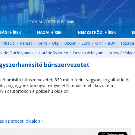
2026. AUGUSZTUS 6. 12:48
ÁGI HÍREK
HAZAI HÍREK
NEMZETKÖZI HÍREK
J
Infláció
•
Kamat
•
Forint
•
Olaj
•
Bitcoin
•
Euro
•
OTP
•
BUX
•
Tőzsde
s idejű árfolyamok
•
Határidős index
•
Deviza árfolyam
•
Arany árfolya
gyszerhamisító bűnszervezetet
amisító bűnszervezetet; 830 millió forint vagyont foglaltak le öt
ott, míg egynek bűnügyi felügyeletét rendelte el - közölte a
) csütörtökön a police.hu oldalon.
ás az eredeti oldalon »