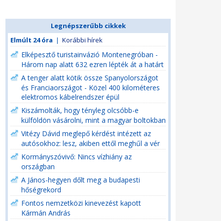
Legnépszerűbb cikkek
Elmúlt 24 óra
|
Korábbi hírek
Elképesztő turistainvázió Montenegróban -
Három nap alatt 632 ezren lépték át a határt
A tenger alatt kötik össze Spanyolországot
és Franciaországot - Közel 400 kilométeres
elektromos kábelrendszer épül
Kiszámolták, hogy tényleg olcsóbb-e
külföldön vásárolni, mint a magyar boltokban
Vitézy Dávid meglepő kérdést intézett az
autósokhoz: lesz, akiben ettől meghűl a vér
Kormányszóvivő: Nincs vízhiány az
országban
A János-hegyen dőlt meg a budapesti
hőségrekord
Fontos nemzetközi kinevezést kapott
Kármán András