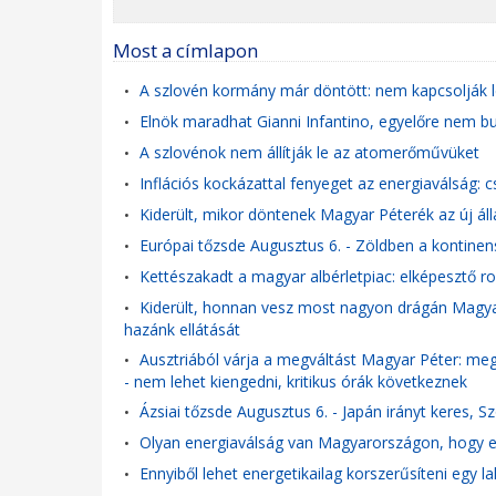
Most a címlapon
A szlovén kormány már döntött: nem kapcsolják
•
Elnök maradhat Gianni Infantino, egyelőre nem b
•
A szlovénok nem állítják le az atomerőművüket
•
Inflációs kockázattal fenyeget az energiaválság:
•
Kiderült, mikor döntenek Magyar Péterék az új ál
•
Európai tőzsde Augusztus 6. - Zöldben a kontinens
•
Kettészakadt a magyar albérletpiac: elképesztő r
•
Kiderült, honnan vesz most nagyon drágán Magyar
•
hazánk ellátását
Ausztriából várja a megváltást Magyar Péter: meg
•
- nem lehet kiengedni, kritikus órák következnek
Ázsiai tőzsde Augusztus 6. - Japán irányt keres, 
•
Olyan energiaválság van Magyarországon, hogy eg
•
Ennyiből lehet energetikailag korszerűsíteni egy la
•