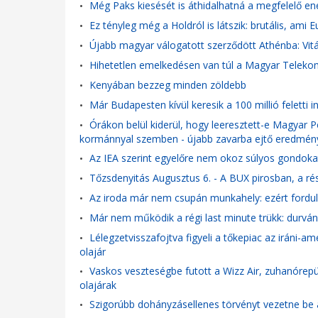
Még Paks kiesését is áthidalhatná a megfelelő en
•
Ez tényleg még a Holdról is látszik: brutális, ami E
•
Újabb magyar válogatott szerződött Athénba: Vitáli
•
Hihetetlen emelkedésen van túl a Magyar Teleko
•
Kenyában bezzeg minden zöldebb
•
Már Budapesten kívül keresik a 100 millió feletti 
•
Órákon belül kiderül, hogy leeresztett-e Magyar P
•
kormánnyal szemben - újabb zavarba ejtő eredmény
Az IEA szerint egyelőre nem okoz súlyos gondokat 
•
Tőzsdenyitás Augusztus 6. - A BUX pirosban, a ré
•
Az iroda már nem csupán munkahely: ezért fordul e
•
Már nem működik a régi last minute trükk: durván r
•
Lélegzetvisszafojtva figyeli a tőkepiac az iráni-am
•
olajár
Vaskos veszteségbe futott a Wizz Air, zuhanórepü
•
olajárak
Szigorúbb dohányzásellenes törvényt vezetne be
•