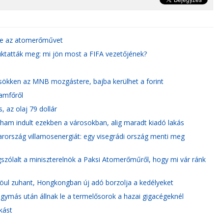
 le az atomerőművet
uktatták meg: mi jön most a FIFA vezetőjének?
 csökken az MNB mozgástere, bajba kerülhet a forint
lamfőről
, az olaj 79 dollár
oham indult ezekben a városokban, alig maradt kiadó lakás
ország villamosenergiát: egy visegrádi ország menti meg
szólalt a miniszterelnök a Paksi Atomerőműről, hogy mi vár ránk
Szöul zuhant, Hongkongban új adó borzolja a kedélyeket
ymás után állnak le a termelősorok a hazai gigacégeknél
kást