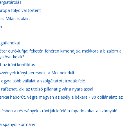
ergiatárolás
urópa folyóival történt
s Milán is aláírt
m
ingatlanokat
éter euró-lufija: feketén fehéren kimondják, mekkora a bizalom a
 következik?
az iráni konfliktus
szvények irányt keresnek, a Mol beindult
gyre több vállalat a szolgáltatott irodák felé
áfázhat, aki az utolsó pillanatig vár a nyaralással
erikai háborút, végre megvan az esély a békére - 80 dollár alatt az
lésben a részvények - rántják lefelé a fapadosokat a szárnyaló
 a spanyol kormány