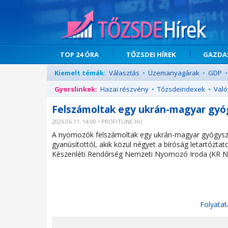
TOP 24 ÓRA
TŐZSDEI HÍREK
GAZDAS
Kiemelt témák:
Választás
•
Üzemanyagárak
•
GDP
•
Gyorslinkek:
Hazai részvény
•
Tőzsdeindexek
•
Való
Felszámoltak egy ukrán-magyar gyó
2026.06.11. 14:00 • PROFITLINE.HU
A nyomozók felszámoltak egy ukrán-magyar gyógyszerh
gyanúsítottól, akik közül négyet a bíróság letartóztat
Készenléti Rendőrség Nemzeti Nyomozó Iroda (KR NNI
Folyatat