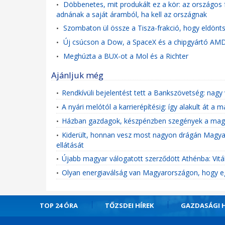
Döbbenetes, mit produkált ez a kör: az országos 
•
adnának a saját áramból, ha kell az országnak
Szombaton ül össze a Tisza-frakció, hogy eldöntsé
•
Új csúcson a Dow, a SpaceX és a chipgyártó AMD
•
Meghúzta a BUX-ot a Mol és a Richter
•
Ajánljuk még
Rendkívüli bejelentést tett a Bankszövetség: nagy
•
A nyári melótól a karrierépítésig: így alakult át 
•
Házban gazdagok, készpénzben szegények a mag
•
Kiderült, honnan vesz most nagyon drágán Magyar
•
ellátását
Újabb magyar válogatott szerződött Athénba: Vitális
•
Olyan energiaválság van Magyarországon, hogy eg
•
TOP 24 ÓRA
TŐZSDEI HÍREK
GAZDASÁGI H