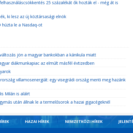
felhasználáscsökkentés 25 százalékát ők hozták el - még át is
k, ki lesz az új köztársasági elnök
 húzta le a Nasdaq-ot
 változás jön a magyar bankokban a kánikula miatt
a magyar diákmunkapiac az elmúlt másfél évtizedben
yarok
ország villamosenergiát: egy visegrádi ország menti meg hazánk
 Milán is aláírt
ymás után állnak le a termelősorok a hazai gigacégeknél
ÍREK
HAZAI HÍREK
NEMZETKÖZI HÍREK
JELENT