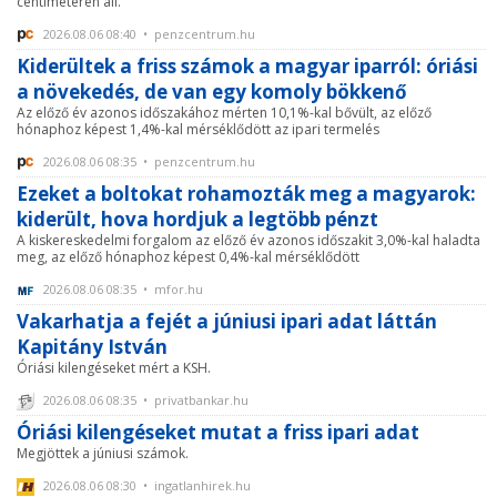
centiméteren áll.
2026.08.06 08:40 • penzcentrum.hu
Kiderültek a friss számok a magyar iparról: óriási
a növekedés, de van egy komoly bökkenő
Az előző év azonos időszakához mérten 10,1%-kal bővült, az előző
hónaphoz képest 1,4%-kal mérséklődött az ipari termelés
2026.08.06 08:35 • penzcentrum.hu
Ezeket a boltokat rohamozták meg a magyarok:
kiderült, hova hordjuk a legtöbb pénzt
A kiskereskedelmi forgalom az előző év azonos időszakit 3,0%-kal haladta
meg, az előző hónaphoz képest 0,4%-kal mérséklődött
2026.08.06 08:35 • mfor.hu
Vakarhatja a fejét a júniusi ipari adat láttán
Kapitány István
Óriási kilengéseket mért a KSH.
2026.08.06 08:35 • privatbankar.hu
Óriási kilengéseket mutat a friss ipari adat
Megjöttek a júniusi számok.
2026.08.06 08:30 • ingatlanhirek.hu