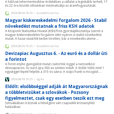
A hálózat tehermentesítése érdekében a vállalat a leginkább terhelt, 17
és 22 óra közötti idősávban minimalizálja az áramfogyasztását.
2026.08.06 10:25 • tozsdeforum.hu
Magyar kiskereskedelmi forgalom 2026 - Stabil
növekedést mutatnak a friss KSH adatok
A Központi Statisztikai Hivatal (KSH) friss gyorstájékoztatója szerint a
magyar kiskereskedelmi forgalom idén nyáron is stabil növekedést
mutat. A hazai vásárlók kedve töretlen, bár a növekedés üteme ...
2026.08.06 10:25 • tozsdeforum.hu
Devizapiac Augusztus 6. - Az euró és a dollár üti
a forintot
A forint enyhe gyengülést mutat csütörtök reggel a nemzetközi
devizapiacon. Az euró újra 363-as szinten indult. A dollár több mint 1
egységgel lépett feljebb a 315-ös sávra. A svájci frank is mozgást ...
2026.08.06 10:25 • vg.hu
Eldőlt: elsőbbséggel adják át Magyarországnak
a többletvizüket a szlovákok - Pozsony
figyelmeztet, csak egy esetben teszik ezt meg
Szlovákiában is bíznak a hétvégére várt csapadék krízisenyhítő
hatásában.