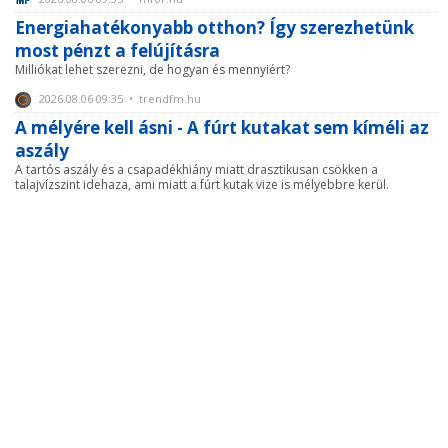
Energiahatékonyabb otthon? Így szerezhetünk
most pénzt a felújításra
Milliókat lehet szerezni, de hogyan és mennyiért?
2026.08.06 09:35 • trendfm.hu
A mélyére kell ásni - A fúrt kutakat sem kíméli az
aszály
A tartós aszály és a csapadékhiány miatt drasztikusan csökken a
talajvízszint idehaza, ami miatt a fúrt kutak vize is mélyebbre kerül.