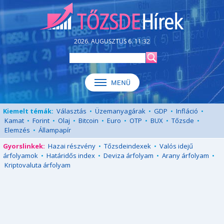
2026. AUGUSZTUS 6. 11:32
Kiemelt témák:
Választás
•
Üzemanyagárak
•
GDP
•
Infláció
•
Kamat
•
Forint
•
Olaj
•
Bitcoin
•
Euro
•
OTP
•
BUX
•
Tőzsde
•
Elemzés
•
Állampapír
Gyorslinkek:
Hazai részvény
•
Tőzsdeindexek
•
Valós idejű
árfolyamok
•
Határidős index
•
Deviza árfolyam
•
Arany árfolyam
•
Kriptovaluta árfolyam