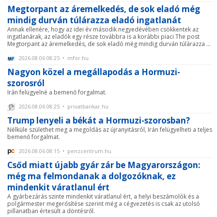
Megtorpant az áremelkedés, de sok eladó még
mindig durván túlárazza eladó ingatlanát
Annak ellenére, hogy az idei év második negyedévében csökkentek az
ingatlanárak, az eladók egy része továbbra is a korábbi piaci The post
Megtorpant az áremelkedés, de sok eladó még mindig durván túlárazza ...
2026.08.06 08:25 • mfor.hu
Nagyon közel a megállapodás a Hormuzi-
szorosról
Irán felügyelné a bemenő forgalmat.
2026.08.06 08:25 • privatbankar.hu
Trump lenyeli a békát a Hormuzi-szorosban?
Nélküle születhet meg a megoldás az újranyitásról, Irán felügyelheti a teljes
bemenő forgalmat.
2026.08.06 08:15 • penzcentrum.hu
Csőd miatt újabb gyár zár be Magyarországon:
még ma felmondanak a dolgozóknak, ez
mindenkit váratlanul ért
A gyárbezárás szinte mindenkit váratlanul ért, a helyi beszámolók és a
polgármester megerősítése szerint még a cégvezetés is csak az utolsó
pillanatban értesült a döntésről.