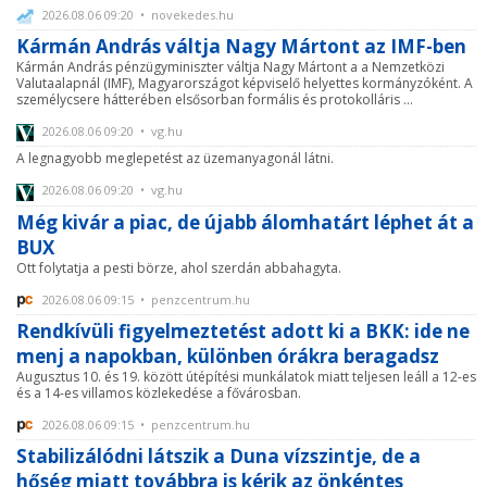
2026.08.06 09:20 • novekedes.hu
Kármán András váltja Nagy Mártont az IMF-ben
Kármán András pénzügyminiszter váltja Nagy Mártont a a Nemzetközi
Valutaalapnál (IMF), Magyarországot képviselő helyettes kormányzóként. A
személycsere hátterében elsősorban formális és protokolláris ...
2026.08.06 09:20 • vg.hu
A legnagyobb meglepetést az üzemanyagonál látni.
2026.08.06 09:20 • vg.hu
Még kivár a piac, de újabb álomhatárt léphet át a
BUX
Ott folytatja a pesti börze, ahol szerdán abbahagyta.
2026.08.06 09:15 • penzcentrum.hu
Rendkívüli figyelmeztetést adott ki a BKK: ide ne
menj a napokban, különben órákra beragadsz
Augusztus 10. és 19. között útépítési munkálatok miatt teljesen leáll a 12-es
és a 14-es villamos közlekedése a fővárosban.
2026.08.06 09:15 • penzcentrum.hu
Stabilizálódni látszik a Duna vízszintje, de a
hőség miatt továbbra is kérik az önkéntes