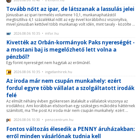
Tovább nőtt az ipar, de látszanak a lassulás jelei
Júniusban az ipari termelés volumene 10,1, munkanaphatástól
megtisztítva 4,1 százalékkal nőtt az egy évvel korábbihoz viszonyítva,
mivel júniusban kettővel több munkanap volt idén, mint tavaly - közölte ...
2026.08.06 10:35 • mfor.hu
Kivették az Orbán-kormányok Paks nyereségét -
a mostani baj is megelőzhető lett volna a
pénzből?
Egy forint nyereséget nem hagytak az erőműnél.
2026.08.06 10:35 • ingatlanhirek.hu
Az iroda már nem csupán munkahely: ezért
fordul egyre több vállalat a szolgáltatott irodák
felé
Az elmúlt néhány évben gyökeresen átalakult a vállalatok viszonya az
irodákhoz. Ami korábban elsősorban egy szükséges működési háttérnek
számított, ma The post Az iroda már nem csupán munkahely: ezért ...
2026.08.06 10:30 • penzcentrum.hu
Fontos változás élesedik a PENNY áruházakban:
erről minden vásárlónak tudnia kell