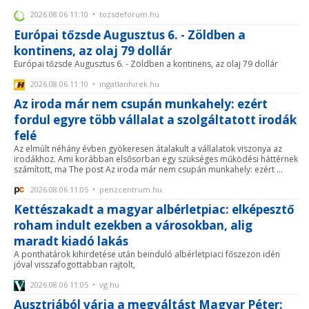
2026.08.06 11:10 • tozsdeforum.hu
Európai tőzsde Augusztus 6. - Zöldben a
kontinens, az olaj 79 dollár
Európai tőzsde Augusztus 6. - Zöldben a kontinens, az olaj 79 dollár
2026.08.06 11:10 • ingatlanhirek.hu
Az iroda már nem csupán munkahely: ezért
fordul egyre több vállalat a szolgáltatott irodák
felé
Az elmúlt néhány évben gyökeresen átalakult a vállalatok viszonya az
irodákhoz. Ami korábban elsősorban egy szükséges működési háttérnek
számított, ma The post Az iroda már nem csupán munkahely: ezért ...
2026.08.06 11:05 • penzcentrum.hu
Kettészakadt a magyar albérletpiac: elképesztő
roham indult ezekben a városokban, alig
maradt kiadó lakás
A ponthatárok kihirdetése után beinduló albérletpiaci főszezon idén
jóval visszafogottabban rajtolt,
2026.08.06 11:05 • vg.hu
Ausztriából várja a megváltást Magyar Péter: