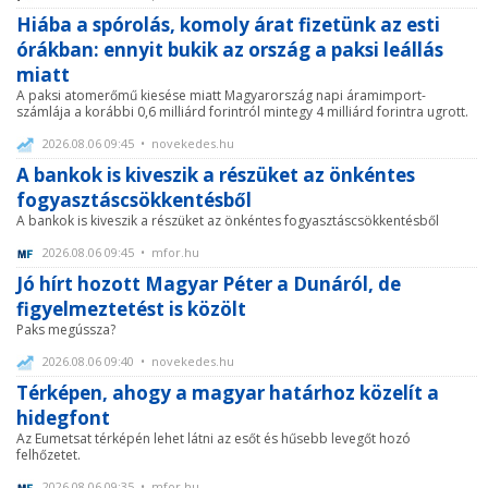
Hiába a spórolás, komoly árat fizetünk az esti
órákban: ennyit bukik az ország a paksi leállás
miatt
A paksi atomerőmű kiesése miatt Magyarország napi áramimport-
számlája a korábbi 0,6 milliárd forintról mintegy 4 milliárd forintra ugrott.
2026.08.06 09:45 • novekedes.hu
A bankok is kiveszik a részüket az önkéntes
fogyasztáscsökkentésből
A bankok is kiveszik a részüket az önkéntes fogyasztáscsökkentésből
2026.08.06 09:45 • mfor.hu
Jó hírt hozott Magyar Péter a Dunáról, de
figyelmeztetést is közölt
Paks megússza?
2026.08.06 09:40 • novekedes.hu
Térképen, ahogy a magyar határhoz közelít a
hidegfont
Az Eumetsat térképén lehet látni az esőt és hűsebb levegőt hozó
felhőzetet.
2026.08.06 09:35 • mfor.hu