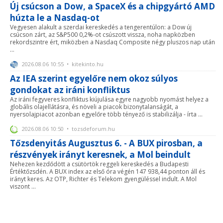
Új csúcson a Dow, a SpaceX és a chipgyártó AMD
húzta le a Nasdaq-ot
Vegyesen alakult a szerdai kereskedés a tengerentúlon: a Dow új
csúcson zárt, az S&P500 0,2%-ot csúszott vissza, noha napközben
rekordszintre ért, miközben a Nasdaq Composite négy pluszos nap után
...
2026.08.06 10:55 • kitekinto.hu
Az IEA szerint egyelőre nem okoz súlyos
gondokat az iráni konfliktus
Az iráni fegyveres konfliktus kiújulása egyre nagyobb nyomást helyez a
globális olajellátásra, és növeli a piacok bizonytalanságát, a
nyersolajpiacot azonban egyelőre több tényező is stabilizálja - írta ...
2026.08.06 10:50 • tozsdeforum.hu
Tőzsdenyitás Augusztus 6. - A BUX pirosban, a
részvények irányt keresnek, a Mol beindult
Nehezen kezdődött a csütörtök reggeli kereskedés a Budapesti
Értéktőzsdén. A BUX index az első óra végén 147 938,44 ponton áll és
irányt keres. Az OTP, Richter és Telekom gyengüléssel indult. A Mol
viszont ...