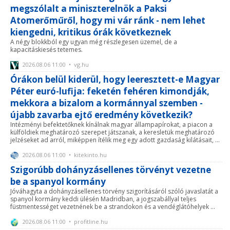
megszólalt a miniszterelnök a Paksi
Atomerőműről, hogy mi vár ránk - nem lehet
kiengedni, kritikus órák következnek
A négy blokkból egy ugyan még részlegesen üzemel, de a
kapacitáskiesés tetemes.
2026.08.06 11:00 • vg.hu
Órákon belül kiderül, hogy leeresztett-e Magyar
Péter euró-lufija: feketén fehéren kimondják,
mekkora a bizalom a kormánnyal szemben -
újabb zavarba ejtő eredmény következik?
Intézményi befektetőknek kínálnak magyar állampapírokat, a piacon a
külföldiek meghatározó szerepet játszanak, a keresletük meghatározó
jelzéseket ad arról, miképpen ítélik meg egy adott gazdaság kilátásait, ...
2026.08.06 11:00 • kitekinto.hu
Szigorúbb dohányzásellenes törvényt vezetne
be a spanyol kormány
Jóváhagyta a dohányzásellenes törvény szigorításáról szóló javaslatát a
spanyol kormány keddi ülésén Madridban, a jogszabállyal teljes
füstmentességet vezetnének be a strandokon és a vendéglátóhelyek ...
2026.08.06 11:00 • profitline.hu