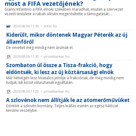
most a FIFA vezetőjének?
Gianni Infantino a FIFA elnöki székében maradhat, miután a szervezet
vezető testülete a rabati ülésén megerősítette a támogatását....
2026.08.06 11:30 • mfor.hu
Kiderült, mikor döntenek Magyar Péterék az új
államfőről
De neveket még mindig nem árulnak el.
2026.08.06 11:30 • privatbankar.hu
Szombaton ül össze a Tisza-frakció, hogy
eldöntsék, ki lesz az új köztársasági elnök
Már hétvégén lesz hivatalos jelöltje a frakciónak, de még mindig nem
tudjuk, kik közül választanak egyáltalán.
2026.08.06 11:20 • privatbankar.hu
A szlovénok nem állítják le az atomerőművüket
Döntött a szlovén kormány. Teljes leállás esetén az egész hálózat
kerülne veszélybe.