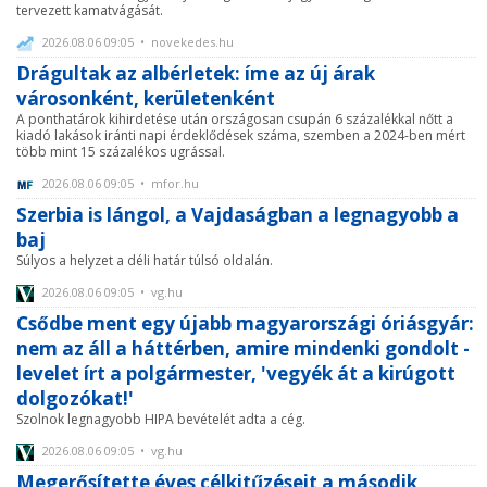
tervezett kamatvágását.
2026.08.06 09:05 • novekedes.hu
Drágultak az albérletek: íme az új árak
városonként, kerületenként
A ponthatárok kihirdetése után országosan csupán 6 százalékkal nőtt a
kiadó lakások iránti napi érdeklődések száma, szemben a 2024-ben mért
több mint 15 százalékos ugrással.
2026.08.06 09:05 • mfor.hu
Szerbia is lángol, a Vajdaságban a legnagyobb a
baj
Súlyos a helyzet a déli határ túlsó oldalán.
2026.08.06 09:05 • vg.hu
Csődbe ment egy újabb magyarországi óriásgyár:
nem az áll a háttérben, amire mindenki gondolt -
levelet írt a polgármester, 'vegyék át a kirúgott
dolgozókat!'
Szolnok legnagyobb HIPA bevételét adta a cég.
2026.08.06 09:05 • vg.hu
Megerősítette éves célkitűzéseit a második