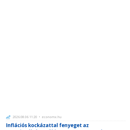
2026.08.06 11:20 • economx.hu
Inflációs kockázattal fenyeget az