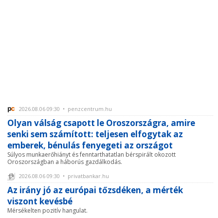
2026.08.06 09:30 • penzcentrum.hu
Olyan válság csapott le Oroszországra, amire
senki sem számított: teljesen elfogytak az
emberek, bénulás fenyegeti az országot
Súlyos munkaerőhiányt és fenntarthatatlan bérspirált okozott
Oroszországban a háborús gazdálkodás.
2026.08.06 09:30 • privatbankar.hu
Az irány jó az európai tőzsdéken, a mérték
viszont kevésbé
Mérsékelten pozitív hangulat.