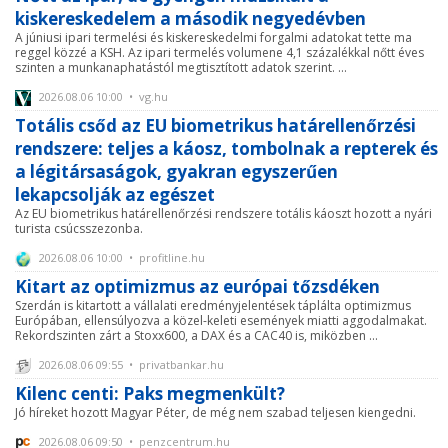
kiskereskedelem a második negyedévben
A júniusi ipari termelési és kiskereskedelmi forgalmi adatokat tette ma
reggel közzé a KSH. Az ipari termelés volumene 4,1 százalékkal nőtt éves
szinten a munkanaphatástól megtisztított adatok szerint. ...
2026.08.06 10:00 • vg.hu
Totális csőd az EU biometrikus határellenőrzési
rendszere: teljes a káosz, tombolnak a repterek és
a légitársaságok, gyakran egyszerűen
lekapcsolják az egészet
Az EU biometrikus határellenőrzési rendszere totális káoszt hozott a nyári
turista csúcsszezonba.
2026.08.06 10:00 • profitline.hu
Kitart az optimizmus az európai tőzsdéken
Szerdán is kitartott a vállalati eredményjelentések táplálta optimizmus
Európában, ellensúlyozva a közel-keleti események miatti aggodalmakat.
Rekordszinten zárt a Stoxx600, a DAX és a CAC40 is, miközben ...
2026.08.06 09:55 • privatbankar.hu
Kilenc centi: Paks megmenkült?
Jó híreket hozott Magyar Péter, de még nem szabad teljesen kiengedni.
2026.08.06 09:50 • penzcentrum.hu