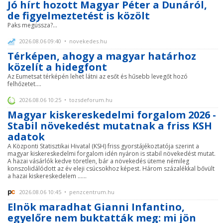
Jó hírt hozott Magyar Péter a Dunáról,
de figyelmeztetést is közölt
Paks megússza?...
2026.08.06 09:40 • novekedes.hu
Térképen, ahogy a magyar határhoz
közelít a hidegfont
Az Eumetsat térképén lehet látni az esőt és hűsebb levegőt hozó
felhőzetet....
2026.08.06 10:25 • tozsdeforum.hu
Magyar kiskereskedelmi forgalom 2026 -
Stabil növekedést mutatnak a friss KSH
adatok
A Központi Statisztikai Hivatal (KSH) friss gyorstájékoztatója szerint a
magyar kiskereskedelmi forgalom idén nyáron is stabil növekedést mutat.
A hazai vásárlók kedve töretlen, bár a növekedés üteme némileg
konszolidálódott az év eleji csúcsokhoz képest. Három százalékkal bővült
a hazai kiskereskedelem ......
2026.08.06 10:45 • penzcentrum.hu
Elnök maradhat Gianni Infantino,
egyelőre nem buktatták meg: mi jön