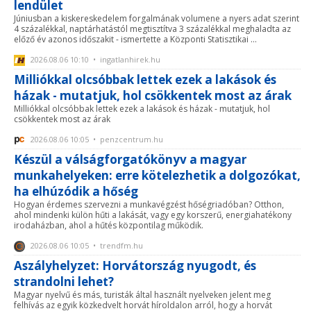
lendület
Júniusban a kiskereskedelem forgalmának volumene a nyers adat szerint
4 százalékkal, naptárhatástól megtisztítva 3 százalékkal meghaladta az
előző év azonos időszakit - ismertette a Központi Statisztikai ...
2026.08.06 10:10 • ingatlanhirek.hu
Milliókkal olcsóbbak lettek ezek a lakások és
házak - mutatjuk, hol csökkentek most az árak
Milliókkal olcsóbbak lettek ezek a lakások és házak - mutatjuk, hol
csökkentek most az árak
2026.08.06 10:05 • penzcentrum.hu
Készül a válságforgatókönyv a magyar
munkahelyeken: erre kötelezhetik a dolgozókat,
ha elhúzódik a hőség
Hogyan érdemes szervezni a munkavégzést hőségriadóban? Otthon,
ahol mindenki külön hűti a lakását, vagy egy korszerű, energiahatékony
irodaházban, ahol a hűtés központilag működik.
2026.08.06 10:05 • trendfm.hu
Aszályhelyzet: Horvátország nyugodt, és
strandolni lehet?
Magyar nyelvű és más, turisták által használt nyelveken jelent meg
felhívás az egyik közkedvelt horvát híroldalon arról, hogy a horvát