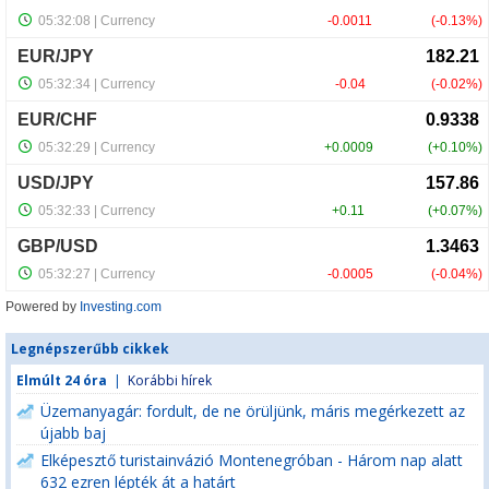
Powered by
Investing.com
Legnépszerűbb cikkek
Elmúlt 24 óra
|
Korábbi hírek
Üzemanyagár: fordult, de ne örüljünk, máris megérkezett az
újabb baj
Elképesztő turistainvázió Montenegróban - Három nap alatt
632 ezren lépték át a határt