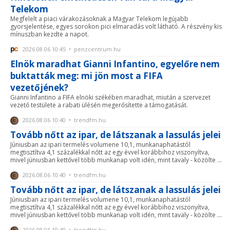
Telekom
Megfelelt a piaci várakozásoknak a Magyar Telekom legújabb
gyorsjelentése, egyes sorokon pici elmaradás volt látható. A részvény kis
mínuszban kezdte a napot.
2026.08.06 10:45 • penzcentrum.hu
Elnök maradhat Gianni Infantino, egyelőre nem
buktatták meg: mi jön most a FIFA
vezetőjének?
Gianni Infantino a FIFA elnöki székében maradhat, miután a szervezet
vezető testülete a rabati ülésén megerősítette a támogatását.
2026.08.06 10:40 • trendfm.hu
Tovább nőtt az ipar, de látszanak a lassulás jelei
Júniusban az ipari termelés volumene 10,1, munkanaphatástól
megtisztítva 4,1 százalékkal nőtt az egy évvel korábbihoz viszonyítva,
mivel júniusban kettővel több munkanap volt idén, mint tavaly - közölte ...
2026.08.06 10:40 • trendfm.hu
Tovább nőtt az ipar, de látszanak a lassulás jelei
Júniusban az ipari termelés volumene 10,1, munkanaphatástól
megtisztítva 4,1 százalékkal nőtt az egy évvel korábbihoz viszonyítva,
mivel júniusban kettővel több munkanap volt idén, mint tavaly - közölte ...
2026.08.06 10:40 • trendfm.hu