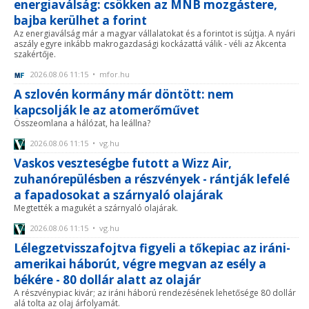
energiaválság: csökken az MNB mozgástere,
bajba kerülhet a forint
Az energiaválság már a magyar vállalatokat és a forintot is sújtja. A nyári
aszály egyre inkább makrogazdasági kockázattá válik - véli az Akcenta
szakértője.
2026.08.06 11:15 • mfor.hu
A szlovén kormány már döntött: nem
kapcsolják le az atomerőművet
Összeomlana a hálózat, ha leállna?
2026.08.06 11:15 • vg.hu
Vaskos veszteségbe futott a Wizz Air,
zuhanórepülésben a részvények - rántják lefelé
a fapadosokat a szárnyaló olajárak
Megtették a magukét a szárnyaló olajárak.
2026.08.06 11:15 • vg.hu
Lélegzetvisszafojtva figyeli a tőkepiac az iráni-
amerikai háborút, végre megvan az esély a
békére - 80 dollár alatt az olajár
A részvénypiac kivár; az iráni háború rendezésének lehetősége 80 dollár
alá tolta az olaj árfolyamát.