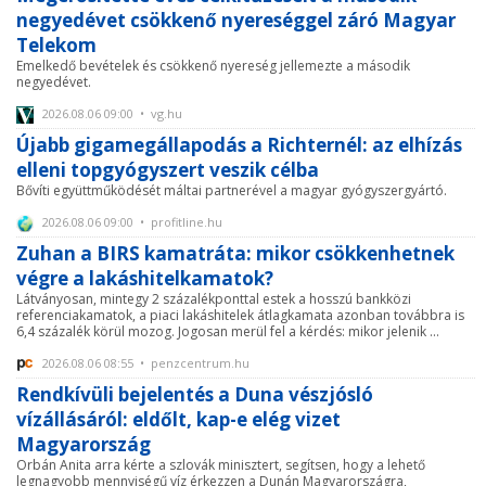
negyedévet csökkenő nyereséggel záró Magyar
Telekom
Emelkedő bevételek és csökkenő nyereség jellemezte a második
negyedévet.
2026.08.06 09:00 • vg.hu
Újabb gigamegállapodás a Richternél: az elhízás
elleni topgyógyszert veszik célba
Bővíti együttműködését máltai partnerével a magyar gyógyszergyártó.
2026.08.06 09:00 • profitline.hu
Zuhan a BIRS kamatráta: mikor csökkenhetnek
végre a lakáshitelkamatok?
Látványosan, mintegy 2 százalékponttal estek a hosszú bankközi
referenciakamatok, a piaci lakáshitelek átlagkamata azonban továbbra is
6,4 százalék körül mozog. Jogosan merül fel a kérdés: mikor jelenik ...
2026.08.06 08:55 • penzcentrum.hu
Rendkívüli bejelentés a Duna vészjósló
vízállásáról: eldőlt, kap-e elég vizet
Magyarország
Orbán Anita arra kérte a szlovák minisztert, segítsen, hogy a lehető
legnagyobb mennyiségű víz érkezzen a Dunán Magyarországra,