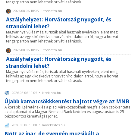
tengerparton nem lehetnek privát lezárások.
2026.08.06 10:05 • trendfm.hu
Aszályhelyzet: Horvátország nyugodt, és
strandolni lehet?
Magyar nyelvű és más, turisták által használt nyelveken jelent meg
felhívás az egyik közkedvelt horvát híroldalon arról, hogy a horvát
tengerparton nem lehetnek privát lezárások.
2026.08.06 10:05 • trendfm.hu
Aszályhelyzet: Horvátország nyugodt, és
strandolni lehet?
Magyar nyelvű és más, turisták által használt nyelveken jelent meg
felhívás az egyik közkedvelt horvát híroldalon arról, hogy a horvát
tengerparton nem lehetnek privát lezárások.
2026.08.06 10:05 • kitekinto.hu
Újabb kamatcsökkkentést hajtott végre az MNB
A korábbi ígéretének és a piaci várakozásoknak megfelelően csökkentette
az alapkamatot a Magyar Nemzeti Bank kedden és augusztusban is 25
bázispontos kamatvágás jöhet.
2026.08.06 10:00 • novekedes.hu
Nőtt az ipar, de gyengén muzsikált a