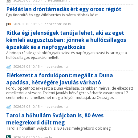
2026.08.06 10:25 • privatbankar.hu
Példátlan dróntámadás ért egy orosz régiót
Egy finomító és egy Wildberries is bánta többek közt.
2026.08.06 10:15 • penzcentrum.hu
Ritka égi jelenségek tanúja lehet, aki az eget
kémleli augusztusban: jönnek a hullócsillagos
éjszakák és a napfogyatkozás
A hónap részleges holdfogyatkozást és napfogyatkozást is tartogat a
hullócsillagos éjszakák mellett.
2026.08.06 10:15 • novekedes.hu
Elérkezett a fordulópont:megállt a Duna
apadása, hétvégére javulás várható
Fordulóponthoz érkezett a Duna vízállása, centikben mérve, de elkezdett
emelkedni a vízszint. Érdemi javulás hétvégére várható: vasárnapra 17
centiméterrel emelkedhet meg a folyó - mutatják az Országos ...
2026.08.06 10:15 • novekedes.hu
Tarol a hőhullám Svájcban is, 80 éves
melegrekord dőlt meg
Tarol a hőhullám Svájcban is, 80 éves melegrekord dőlt meg
2026.08.06 10:15 • vg.hu