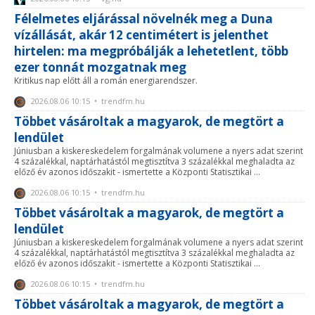
Félelmetes eljárással növelnék meg a Duna
vízállását, akár 12 centimétert is jelenthet
hirtelen: ma megpróbálják a lehetetlent, több
ezer tonnát mozgatnak meg
Kritikus nap előtt áll a román energiarendszer.
2026.08.06 10:15 • trendfm.hu
Többet vásároltak a magyarok, de megtört a
lendület
Júniusban a kiskereskedelem forgalmának volumene a nyers adat szerint
4 százalékkal, naptárhatástól megtisztítva 3 százalékkal meghaladta az
előző év azonos időszakit - ismertette a Központi Statisztikai ...
2026.08.06 10:15 • trendfm.hu
Többet vásároltak a magyarok, de megtört a
lendület
Júniusban a kiskereskedelem forgalmának volumene a nyers adat szerint
4 százalékkal, naptárhatástól megtisztítva 3 százalékkal meghaladta az
előző év azonos időszakit - ismertette a Központi Statisztikai ...
2026.08.06 10:15 • trendfm.hu
Többet vásároltak a magyarok, de megtört a