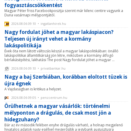
fogyasztáscsökkentést
Magyar Péter friss Facebookposztja szerint már kilenc centire vagyunk a
Duna vasárnapi mélypontjától.
2026.08.06 09:10 • ingatlanhirek.hu
Nagy fordulat jöhet a magyar lakáspiacon?
Teljesen új irányt vehet a kormány
lakáspolitikája
Évek óta nem látott változás készül a magyar lakáspolitikában: önálló
lakáspolitikai államtitkárság jön létre, miközben a kormány átfogó
bérlakásépítési, lakhatási The post Nagy fordulat jöhet a magyar ...
2026.08.06 09:10 • privatbankar.hu
Nagy a baj Szerbiában, korábban eloltott tüzek is
újra égnek
A Vajdaságban is kritikus a helyzet.
2026.08.06 09:05 • penzcentrum.hu
Örülhetnek a magyar vásárlók: történelmi
mélyponton a drágulás, de csak most jön a
hidegzuhany?
Bár az év második felében enyhe drágulás várható, a holnap megjelenő
hivatalos adatok nagy eséllyel megerősítik a jegybank augusztusra