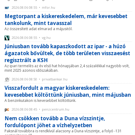
2026.08.06 08:55 • mfor.hu
Megtorpant a kiskereskedelem, már kevesebbet
tankolunk, mint tavasszal
Az összesített adat elmarad a májusitól.
2026.08.06 08:55 • vg.hu
Júniusban tovább kapaszkodott az ipar - a húzó
ágazatok bővültek, de több területen visszaesést
regisztrált a KSH
Az ipari termelés az év első hat hónapjában 2,4 százalékkal nagyobb volt,
mint 2025 azonos időszakában.
2026.08.06 08:50 • privatbankar.hu
Visszafordult a magyar kiskereskedelem:
kevesebbet költöttünk júniusban, mint májusban
A benzinkutakon is kevesebbet költöttünk.
2026.08.06 08:45 • penzcentrum.hu
Nem csökken tovább a Duna vízszintje,
fordulópont jöhet a vízhelyzetben
Paksnál továbbra is rendkívül alacsony a Duna vízszintje, a folyó -131