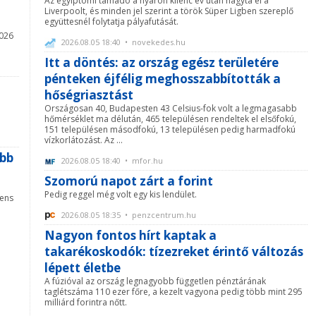
Az egyiptomi támadó a nyáron kilenc év után hagyta el a
Liverpoolt, és minden jel szerint a török Süper Ligben szereplő
együttesnél folytatja pályafutását.
2026
2026.08.05 18:40 • novekedes.hu
Itt a döntés: az ország egész területére
pénteken éjfélig meghosszabbították a
hőségriasztást
Országosan 40, Budapesten 43 Celsius-fok volt a legmagasabb
hőmérséklet ma délután, 465 településen rendeltek el elsőfokú,
151 településen másodfokú, 13 településen pedig harmadfokú
vízkorlátozást. Az ...
abb
2026.08.05 18:40 • mfor.hu
Szomorú napot zárt a forint
Pedig reggel még volt egy kis lendület.
vens
2026.08.05 18:35 • penzcentrum.hu
Nagyon fontos hírt kaptak a
takarékoskodók: tízezreket érintő változás
lépett életbe
A fúzióval az ország legnagyobb független pénztárának
taglétszáma 110 ezer főre, a kezelt vagyona pedig több mint 295
milliárd forintra nőtt.