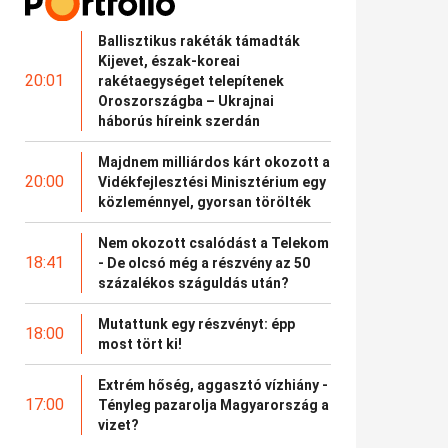
Ballisztikus rakéták támadták
Kijevet, észak-koreai
20:01
rakétaegységet telepítenek
Oroszországba – Ukrajnai
háborús híreink szerdán
Majdnem milliárdos kárt okozott a
20:00
Vidékfejlesztési Minisztérium egy
közleménnyel, gyorsan törölték
Nem okozott csalódást a Telekom
18:41
- De olcsó még a részvény az 50
százalékos száguldás után?
Mutattunk egy részvényt: épp
18:00
most tört ki!
Extrém hőség, aggasztó vízhiány -
17:00
Tényleg pazarolja Magyarország a
vizet?