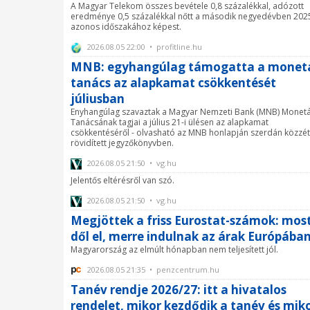
A Magyar Telekom összes bevétele 0,8 százalékkal, adózott
eredménye 0,5 százalékkal nőtt a második negyedévben 202
azonos időszakához képest.
2026.08.05 22:00 • profitline.hu
MNB: egyhangúlag támogatta a monetá
tanács az alapkamat csökkentését
júliusban
Enyhangúlag szavaztak a Magyar Nemzeti Bank (MNB) Monetá
Tanácsának tagjai a július 21-i ülésen az alapkamat
csökkentéséről - olvasható az MNB honlapján szerdán közzét
rövidített jegyzőkönyvben.
2026.08.05 21:50 • vg.hu
Jelentős eltérésről van szó.
2026.08.05 21:50 • vg.hu
Megjöttek a friss Eurostat-számok: mos
dől el, merre indulnak az árak Európába
Magyarország az elmúlt hónapban nem teljesített jól.
2026.08.05 21:35 • penzcentrum.hu
Tanév rendje 2026/27: itt a hivatalos
rendelet, mikor kezdődik a tanév és mik