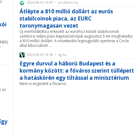
oz
2026.08.05 19:00 • profitline.hu
Átlépte a 810 millió dollárt az eurós
stabilcoinok piaca, az EURC
kói
toronymagasan vezet
Új mérföldkőhöz érkezett az euróhoz kötött stabilcoinok
szektora: teljes piaci kapitalizációjuk augusztus 5-én meghaladta
a 810 millió dollárt. A növekedés legnagyobb nyertese a Circle
(NEK)
által kibocsátott ...
-
2026.08.05 18:50 • vg.hu
Egyre durvul a háború Budapest és a
kormány között: a főváros szerint túllépett
a hatáskörén egy tiltással a minisztérium
Nem is engedett a főváros.
k az
így