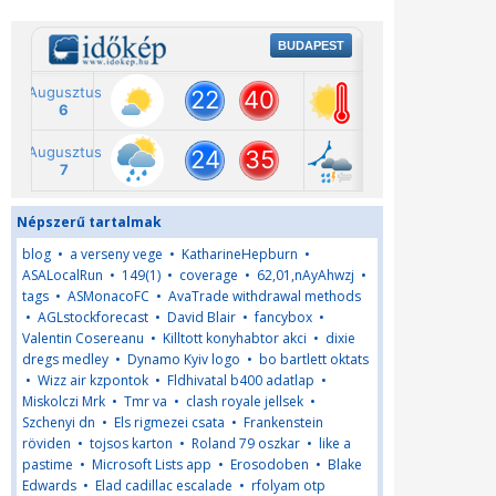
Népszerű tartalmak
blog
•
a verseny vege
•
KatharineHepburn
•
ASALocalRun
•
149(1)
•
coverage
•
62,01,nAyAhwzj
•
tags
•
ASMonacoFC
•
AvaTrade withdrawal methods
•
AGLstockforecast
•
David Blair
•
fancybox
•
Valentin Cosereanu
•
Killtott konyhabtor akci
•
dixie
dregs medley
•
Dynamo Kyiv logo
•
bo bartlett oktats
•
Wizz air kzpontok
•
Fldhivatal b400 adatlap
•
Miskolczi Mrk
•
Tmr va
•
clash royale jellsek
•
Szchenyi dn
•
Els rigmezei csata
•
Frankenstein
röviden
•
tojsos karton
•
Roland 79 oszkar
•
like a
pastime
•
Microsoft Lists app
•
Erosodoben
•
Blake
Edwards
•
Elad cadillac escalade
•
rfolyam otp