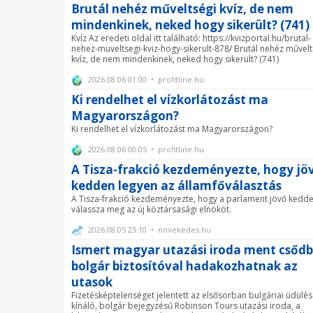
Brutál nehéz műveltségi kvíz, de nem
mindenkinek, neked hogy sikerült? (741)
Kvíz Az eredeti oldal itt található: https://kvizportal.hu/brutal-
nehez-muveltsegi-kviz-hogy-sikerult-878/ Brutál nehéz művelt
kvíz, de nem mindenkinek, neked hogy sikerült? (741)
2026.08.06 01:00 • profitline.hu
Ki rendelhet el vízkorlátozást ma
Magyarországon?
Ki rendelhet el vízkorlátozást ma Magyarországon?
2026.08.06 00:05 • profitline.hu
A Tisza-frakció kezdeményezte, hogy jö
kedden legyen az államfőválasztás
A Tisza-frakció kezdeményezte, hogy a parlament jövő kedd
válassza meg az új köztársasági elnököt.
2026.08.05 23:10 • novekedes.hu
Ismert magyar utazási iroda ment csődb
bolgár biztosítóval hadakozhatnak az
utasok
Fizetésképtelenséget jelentett az elsősorban bulgáriai üdülé
kínáló, bolgár bejegyzésű Robinson Tours utazási iroda, a