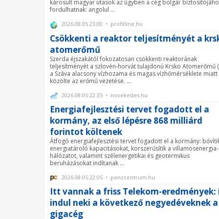
károsult magyar utasok az ügyben a cég bolgár biztosítójáh
fordulhatnak: angolul ...
2026.08.05 23:00 • profitline.hu
Csökkenti a reaktor teljesítményét a krs
atomerőmű
Szerda éjszakától fokozatosan csökkenti reaktorának
teljesítményét a szlovén-horvát tulajdonú Krsko Atomerőmű 
a Száva alacsony vízhozama és magas vízhőmérséklete miatt 
közölte az erőmű vezetése. ...
2026.08.05 22:35 • novekedes.hu
Energiafejlesztési tervet fogadott el a
kormány, az első lépésre 868 milliárd
forintot költenek
Átfogó energiafejlesztési tervet fogadott el a kormány: bővíti
energiatároló kapacitásokat, korszerűsítik a villamosenergia-
hálózatot, valamint szélenergetikai és geotermikus
beruházásokat indítanak ...
2026.08.05 22:05 • penzcentrum.hu
Itt vannak a friss Telekom-eredmények: 
indul neki a következő negyedéveknek a
gigacég