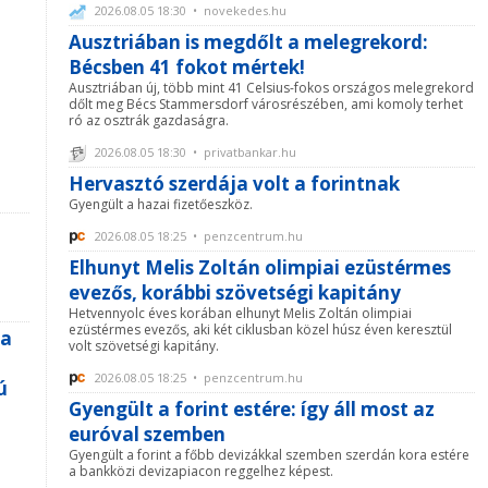
2026.08.05 18:30 • novekedes.hu
Ausztriában is megdőlt a melegrekord:
Bécsben 41 fokot mértek!
Ausztriában új, több mint 41 Celsius-fokos országos melegrekord
dőlt meg Bécs Stammersdorf városrészében, ami komoly terhet
ró az osztrák gazdaságra.
2026.08.05 18:30 • privatbankar.hu
Hervasztó szerdája volt a forintnak
Gyengült a hazai fizetőeszköz.
2026.08.05 18:25 • penzcentrum.hu
Elhunyt Melis Zoltán olimpiai ezüstérmes
evezős, korábbi szövetségi kapitány
Hetvennyolc éves korában elhunyt Melis Zoltán olimpiai
ezüstérmes evezős, aki két ciklusban közel húsz éven keresztül
sa
volt szövetségi kapitány.
2026.08.05 18:25 • penzcentrum.hu
ú
Gyengült a forint estére: így áll most az
euróval szemben
Gyengült a forint a főbb devizákkal szemben szerdán kora estére
a bankközi devizapiacon reggelhez képest.