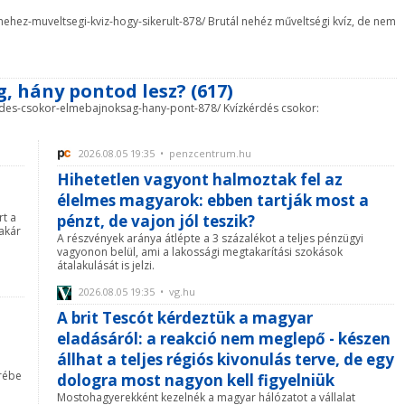
al-nehez-muveltsegi-kviz-hogy-sikerult-878/ Brutál nehéz műveltségi kvíz, de nem
, hány pontod lesz? (617)
izkerdes-csokor-elmebajnoksag-hany-pont-878/ Kvízkérdés csokor:
2026.08.05 19:35 • penzcentrum.hu
Hihetetlen vagyont halmoztak fel az
élelmes magyarok: ebben tartják most a
rt a
pénzt, de vajon jól teszik?
akár
A részvények aránya átlépte a 3 százalékot a teljes pénzügyi
vagyonon belül, ami a lakossági megtakarítási szokások
átalakulását is jelzi.
2026.08.05 19:35 • vg.hu
A brit Tescót kérdeztük a magyar
eladásáról: a reakció nem meglepő - készen
állhat a teljes régiós kivonulás terve, de egy
erébe
dologra most nagyon kell figyelniük
Mostohagyerekként kezelnék a magyar hálózatot a vállalat