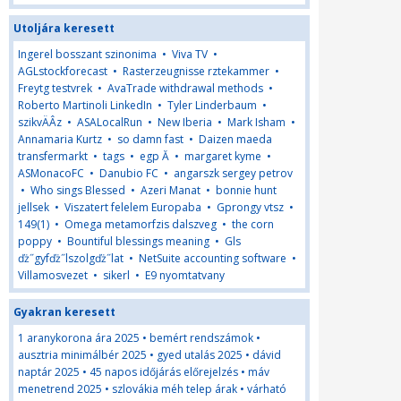
Utoljára keresett
Ingerel bosszant szinonima
•
Viva TV
•
AGLstockforecast
•
Rasterzeugnisse rztekammer
•
Freytg testvrek
•
AvaTrade withdrawal methods
•
Roberto Martinoli LinkedIn
•
Tyler Linderbaum
•
szikvÄÂ­z
•
ASALocalRun
•
New Iberia
•
Mark Isham
•
Annamaria Kurtz
•
so damn fast
•
Daizen maeda
transfermarkt
•
tags
•
egp Ă
•
margaret kyme
•
ASMonacoFC
•
Danubio FC
•
angarszk sergey petrov
•
Who sings Blessed
•
Azeri Manat
•
bonnie hunt
jellsek
•
Viszatert felelem Europaba
•
Gprongy vtsz
•
149(1)
•
Omega metamorfzis dalszveg
•
the corn
poppy
•
Bountiful blessings meaning
•
Gls
ďż˝gyfďż˝lszolgďż˝lat
•
NetSuite accounting software
•
Villamosvezet
•
sikerl
•
E9 nyomtatvany
Gyakran keresett
1 aranykorona ára 2025
•
bemért rendszámok
•
ausztria minimálbér 2025
•
gyed utalás 2025
•
dávid
naptár 2025
•
45 napos időjárás előrejelzés
•
máv
menetrend 2025
•
szlovákia méh telep árak
•
várható