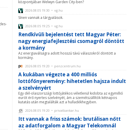
központjában Welwyn Garden City-ben?
2026.08.05 19:30 • vg.hu
Sínen vannak a tárgyalások.
rdes-
2026.08.05 19:25 • vg.hu
Rendkívüli bejelentést tett Magyar Péter:
nagy energiafejlesztési csomagról döntött
a kormány
Az energiaválságra adott hosszú távú válaszokról döntött a
kormány.
2026.08.05 19:20 • penzcentrum.hu
A kukában végezte a 400 milliós
lottófőnyeremény: hihetetlen hajsza indult
a szelvényért
Egy dél-olaszországi lottójátékos véletlenül kidobta az egymillió
eurót érő nyertes szelvényét, ám a szemétszállítók kétnapos
kutatás után megtalálták azt a hulladékhegyben.
2026.08.05 19:20 • privatbankar.hu
Itt vannak a friss számok: brutálisan nőtt
az adatforgalom a Magyar Telekomnál