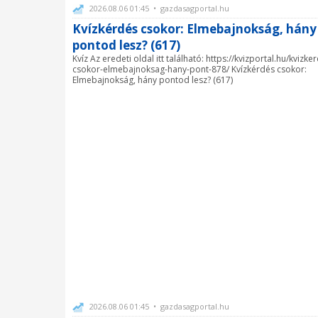
2026.08.06 01:45 • gazdasagportal.hu
Kvízkérdés csokor: Elmebajnokság, hány
pontod lesz? (617)
Kvíz Az eredeti oldal itt található: https://kvizportal.hu/kvizke
csokor-elmebajnoksag-hany-pont-878/ Kvízkérdés csokor:
Elmebajnokság, hány pontod lesz? (617)
2026.08.06 01:45 • gazdasagportal.hu