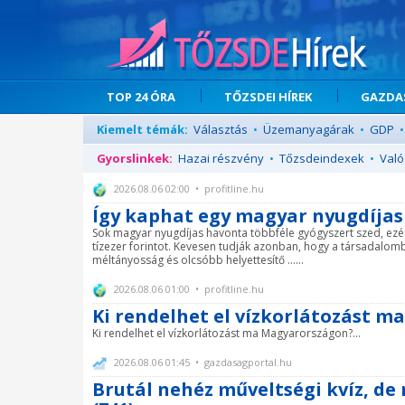
TOP 24 ÓRA
TŐZSDEI HÍREK
GAZDAS
Kiemelt témák:
Választás
•
Üzemanyagárak
•
GDP
•
Gyorslinkek:
Hazai részvény
•
Tőzsdeindexek
•
Való
2026.08.06 02:00 • profitline.hu
Így kaphat egy magyar nyugdíjas 
Sok magyar nyugdíjas havonta többféle gyógyszert szed, ezér
tízezer forintot. Kevesen tudják azonban, hogy a társadalomb
méltányosság és olcsóbb helyettesítő ......
2026.08.06 01:00 • profitline.hu
Ki rendelhet el vízkorlátozást 
Ki rendelhet el vízkorlátozást ma Magyarországon?...
2026.08.06 01:45 • gazdasagportal.hu
Brutál nehéz műveltségi kvíz, d