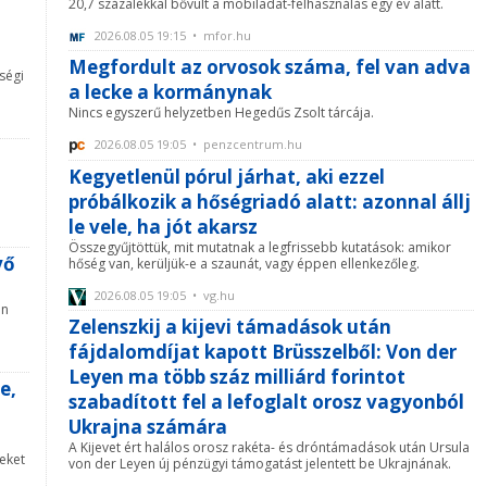
20,7 százalékkal bővült a mobiladat-felhasználás egy év alatt.
2026.08.05 19:15 • mfor.hu
Megfordult az orvosok száma, fel van adva
ségi
a lecke a kormánynak
Nincs egyszerű helyzetben Hegedűs Zsolt tárcája.
2026.08.05 19:05 • penzcentrum.hu
Kegyetlenül pórul járhat, aki ezzel
próbálkozik a hőségriadó alatt: azonnal állj
le vele, ha jót akarsz
Összegyűjtöttük, mit mutatnak a legfrissebb kutatások: amikor
vő
hőség van, kerüljük-e a szaunát, vagy éppen ellenkezőleg.
2026.08.05 19:05 • vg.hu
en
Zelenszkij a kijevi támadások után
fájdalomdíjat kapott Brüsszelből: Von der
Leyen ma több száz milliárd forintot
e,
szabadított fel a lefoglalt orosz vagyonból
Ukrajna számára
A Kijevet ért halálos orosz rakéta- és dróntámadások után Ursula
seket
von der Leyen új pénzügyi támogatást jelentett be Ukrajnának.