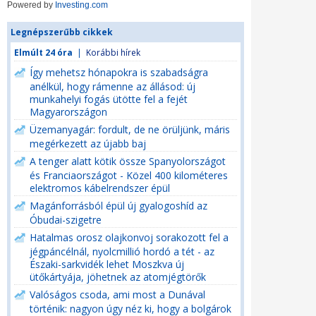
Powered by
Investing.com
Legnépszerűbb cikkek
Elmúlt 24 óra
|
Korábbi hírek
Így mehetsz hónapokra is szabadságra
anélkül, hogy rámenne az állásod: új
munkahelyi fogás ütötte fel a fejét
Magyarországon
Üzemanyagár: fordult, de ne örüljünk, máris
megérkezett az újabb baj
A tenger alatt kötik össze Spanyolországot
és Franciaországot - Közel 400 kilométeres
elektromos kábelrendszer épül
Magánforrásból épül új gyalogoshíd az
Óbudai-szigetre
Hatalmas orosz olajkonvoj sorakozott fel a
jégpáncélnál, nyolcmillió hordó a tét - az
Északi-sarkvidék lehet Moszkva új
ütőkártyája, jöhetnek az atomjégtörők
Valóságos csoda, ami most a Dunával
történik: nagyon úgy néz ki, hogy a bolgárok