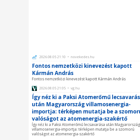
2026.08.05 21:10 • novekedes.hu
Fontos nemzetközi kinevezést kapott
Kármán András
Fontos nemzetközi kinevezést kapott Kármán András
2026.08.05 21:05 • vg.hu
Így néz ki a Paksi Atomerőmű lecsavará
után Magyarország villamosenergia-
importja: térképen mutatja be a szomor
valóságot az atomenergia-szakértő
Így néz ki a Paksi Atomerőmű lecsavarása után Magyarország
villamosenergia-importja: térképen mutatja be a szomorú
valóságot az atomenergia-szakértő