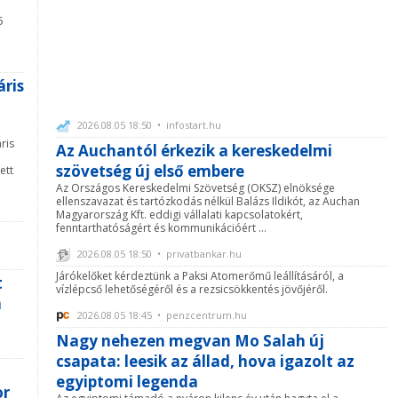
5
ris
2026.08.05 18:50 • infostart.hu
ris
Az Auchantól érkezik a kereskedelmi
szövetség új első embere
ett
Az Országos Kereskedelmi Szövetség (OKSZ) elnöksége
ellenszavazat és tartózkodás nélkül Balázs Ildikót, az Auchan
Magyarország Kft. eddigi vállalati kapcsolatokért,
fenntarthatóságért és kommunikációért ...
2026.08.05 18:50 • privatbankar.hu
Járókelőket kérdeztünk a Paksi Atomerőmű leállításáról, a
t
vízlépcső lehetőségéről és a rezsicsökkentés jövőjéről.
n
2026.08.05 18:45 • penzcentrum.hu
Nagy nehezen megvan Mo Salah új
csapata: leesik az állad, hova igazolt az
egyiptomi legenda
or