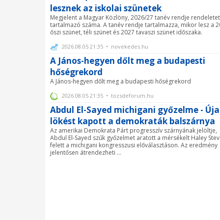
lesznek az iskolai szünetek
Megjelent a Magyar Közlöny, 2026/27 tanév rendje rendeletet
tartalmazó száma. A tanév rendje tartalmazza, mikor lesz a 
őszi szünet, téli szünet és 2027 tavaszi szünet időszaka.
2026.08.05 21:35 • novekedes.hu
A János-hegyen dőlt meg a budapesti
hőségrekord
A János-hegyen dőlt meg a budapesti hőségrekord
2026.08.05 21:35 • tozsdeforum.hu
Abdul El-Sayed michigani győzelme - Új
lökést kapott a demokraták balszárnya
Az amerikai Demokrata Párt progresszív szárnyának jelöltje,
Abdul El-Sayed szűk győzelmet aratott a mérsékelt Haley Ste
felett a michigani kongresszusi előválasztáson. Az eredmény
jelentősen átrendezheti ...