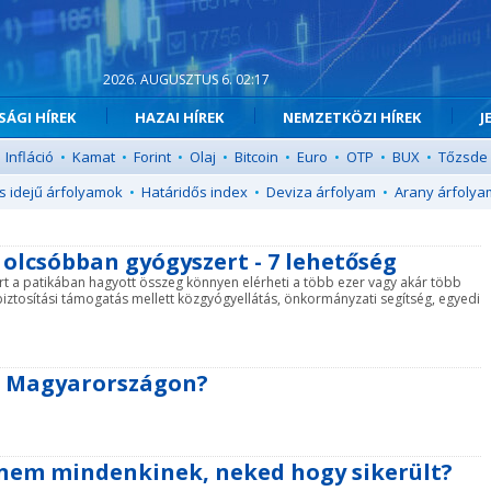
2026. AUGUSZTUS 6. 02:17
ÁGI HÍREK
HAZAI HÍREK
NEMZETKÖZI HÍREK
J
Infláció
•
Kamat
•
Forint
•
Olaj
•
Bitcoin
•
Euro
•
OTP
•
BUX
•
Tőzsde
s idejű árfolyamok
•
Határidős index
•
Deviza árfolyam
•
Arany árfolya
olcsóbban gyógyszert - 7 lehetőség
t a patikában hagyott összeg könnyen elérheti a több ezer vagy akár több
iztosítási támogatás mellett közgyógyellátás, önkormányzati segítség, egyedi
ma Magyarországon?
e nem mindenkinek, neked hogy sikerült?