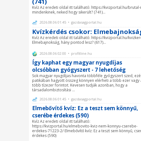
(741)
Kvíz Az eredeti oldal itt található: https://kvizportal.hu/brut
mindenkinek, neked hogy sikerült? (741)...
2026.08.06 01:45 • gazdasagportal.hu
Kvízkérdés csokor: Elmebajnokság
Kvíz Az eredeti oldal itt található: https://kvizportal.hu/kv
Elmebajnokság, hány pontod lesz? (617)...
2026.08.06 02:00 • profitline.hu
Így kaphat egy magyar nyugdíjas
olcsóbban gyógyszert - 7 lehetőség
Sok magyar nyugdíjas havonta többféle gyógyszert szed, ezé
patikában hagyott összeg könnyen elérheti a több ezer vagy 
több tízezer forintot. Kevesen tudják azonban, hogy a
társadalombiztosítási ...
2026.08.06 01:45 • gazdasagportal.hu
Elmebővítő kvíz: Ez a teszt sem könnyű,
cserébe érdekes (590)
Kvíz Az eredeti oldal itt található:
https://kvizportal.hu/elmebovito-kviz-nem-konnyu-cserebe-
erdekes-71223-2/ Elmebővítő kvíz: Ez a teszt sem könnyű, cs
érdekes (590)