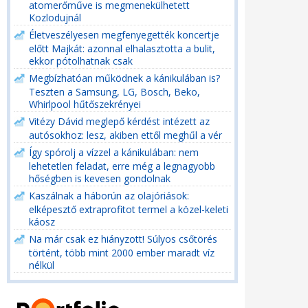
atomerőműve is megmenekülhetett
Kozlodujnál
Életveszélyesen megfenyegették koncertje
előtt Majkát: azonnal elhalasztotta a bulit,
ekkor pótolhatnak csak
Megbízhatóan működnek a kánikulában is?
Teszten a Samsung, LG, Bosch, Beko,
Whirlpool hűtőszekrényei
Vitézy Dávid meglepő kérdést intézett az
autósokhoz: lesz, akiben ettől meghűl a vér
Így spórolj a vízzel a kánikulában: nem
lehetetlen feladat, erre még a legnagyobb
hőségben is kevesen gondolnak
Kaszálnak a háborún az olajóriások:
elképesztő extraprofitot termel a közel-keleti
káosz
Na már csak ez hiányzott! Súlyos csőtörés
történt, több mint 2000 ember maradt víz
nélkül