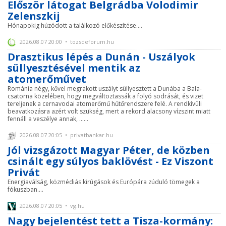
Először látogat Belgrádba Volodimir
Zelenszkij
Hónapokig húzódott a találkozó előkészítése....
2026.08.07 20:00 • tozsdeforum.hu
Drasztikus lépés a Dunán - Uszályok
süllyesztésével mentik az
atomerőművet
Románia négy, kővel megrakott uszályt süllyesztett a Dunába a Bala-
csatorna közelében, hogy megváltoztassák a folyó sodrását, és vizet
tereljenek a cernavodai atomerőmű hűtőrendszere felé. A rendkívüli
beavatkozásra azért volt szükség, mert a rekord alacsony vízszint miatt
fennáll a veszélye annak, ......
2026.08.07 20:05 • privatbankar.hu
Jól vizsgázott Magyar Péter, de közben
csinált egy súlyos baklövést - Ez Viszont
Privát
Energiaválság, közmédiás kirúgások és Európára zúduló tömegek a
fókuszban....
2026.08.07 20:05 • vg.hu
Nagy bejelentést tett a Tisza-kormány: