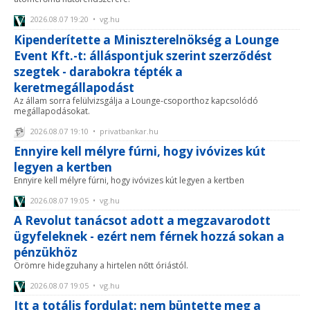
2026.08.07 19:20 • vg.hu
Kipenderítette a Miniszterelnökség a Lounge
Event Kft.-t: álláspontjuk szerint szerződést
szegtek - darabokra tépték a
keretmegállapodást
Az állam sorra felülvizsgálja a Lounge-csoporthoz kapcsolódó
megállapodásokat.
2026.08.07 19:10 • privatbankar.hu
Ennyire kell mélyre fúrni, hogy ivóvizes kút
legyen a kertben
Ennyire kell mélyre fúrni, hogy ivóvizes kút legyen a kertben
2026.08.07 19:05 • vg.hu
A Revolut tanácsot adott a megzavarodott
ügyfeleknek - ezért nem férnek hozzá sokan a
pénzükhöz
Örömre hidegzuhany a hirtelen nőtt óriástól.
2026.08.07 19:05 • vg.hu
Itt a totális fordulat: nem büntette meg a