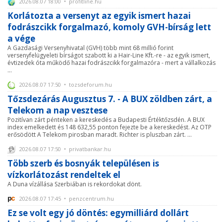
2026.08.07 18:00 • profitline.hu
Korlátozta a versenyt az egyik ismert hazai
fodrászcikk forgalmazó, komoly GVH-bírság lett
a vége
A Gazdasági Versenyhivatal (GVH) több mint 68 millió forint
versenyfelügyeleti bírságot szabott ki a Hair-Line Kft.-re - az egyik ismert,
évtizedek óta működő hazai fodrászcikk forgalmazóra - mert a vállalkozás
...
2026.08.07 17:50 • tozsdeforum.hu
Tőzsdezárás Augusztus 7. - A BUX zöldben zárt, a
Telekom a nap vesztese
Pozitívan zárt pénteken a kereskedés a Budapesti Értéktőzsdén. A BUX
index emelkedett és 148 632,55 ponton fejezte be a kereskedést. Az OTP
erősödött A Telekom pirosban maradt. Richter is pluszban zárt. ...
2026.08.07 17:50 • privatbankar.hu
Több szerb és bosnyák településen is
vízkorlátozást rendeltek el
A Duna vízállása Szerbiában is rekordokat dönt.
2026.08.07 17:45 • penzcentrum.hu
Ez se volt egy jó döntés: egymilliárd dollárt