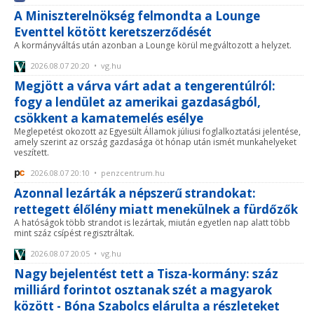
A Miniszterelnökség felmondta a Lounge
Eventtel kötött keretszerződését
A kormányváltás után azonban a Lounge körül megváltozott a helyzet.
2026.08.07 20:20 • vg.hu
Megjött a várva várt adat a tengerentúlról:
fogy a lendület az amerikai gazdaságból,
csökkent a kamatemelés esélye
Meglepetést okozott az Egyesült Államok júliusi foglalkoztatási jelentése,
amely szerint az ország gazdasága öt hónap után ismét munkahelyeket
veszített.
2026.08.07 20:10 • penzcentrum.hu
Azonnal lezárták a népszerű strandokat:
rettegett élőlény miatt menekülnek a fürdőzők
A hatóságok több strandot is lezártak, miután egyetlen nap alatt több
mint száz csípést regisztráltak.
2026.08.07 20:05 • vg.hu
Nagy bejelentést tett a Tisza-kormány: száz
milliárd forintot osztanak szét a magyarok
között - Bóna Szabolcs elárulta a részleteket