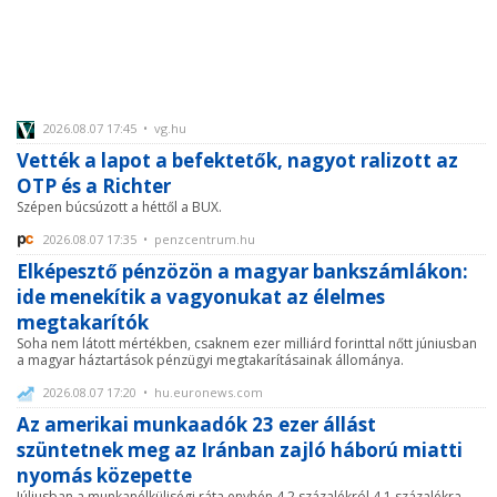
2026.08.07 17:45 • vg.hu
Vették a lapot a befektetők, nagyot ralizott az
OTP és a Richter
Szépen búcsúzott a héttől a BUX.
2026.08.07 17:35 • penzcentrum.hu
Elképesztő pénzözön a magyar bankszámlákon:
ide menekítik a vagyonukat az élelmes
megtakarítók
Soha nem látott mértékben, csaknem ezer milliárd forinttal nőtt júniusban
a magyar háztartások pénzügyi megtakarításainak állománya.
2026.08.07 17:20 • hu.euronews.com
Az amerikai munkaadók 23 ezer állást
szüntetnek meg az Iránban zajló háború miatti
nyomás közepette
Júliusban a munkanélküliségi ráta enyhén 4,2 százalékról 4,1 százalékra