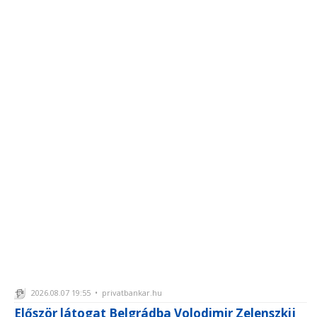
2026.08.07 19:55 • privatbankar.hu
Először látogat Belgrádba Volodimir Zelenszkij