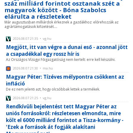
száz milliárd forintot osztanak szét a
magyarok között - Bóna Szabolcs
elárulta a részleteket
Már augusztusban milliárdok érkeznek a gazdákhoz: előrehozzák az
agrártámogatások kifizetését....
2026.08.07 21:35 • vg.hu
Megjött, itt van végre a dunai eső - azonnal jött
a csapadékkal egy rossz hír is
Az Országos Vízügyi Főigazgatóság nem kertelt: erre kell készülni.
2026.08.07 21:30 • ma.hu
Magyar Péter: Tízéves mélypontra csökkent az
infláció
De ez nem jelenti azt, hogy olcsóbbak lettek a termékek.
2026.08.07 21:25 • vg.hu
Rendkívüli bejelentést tett Magyar Péter az
uniós forrásokról: részletesen elmondta, mire
költ el 6000 milliárd forintot a Tisza-kormány -
'Ezek a források át fogják alakítani