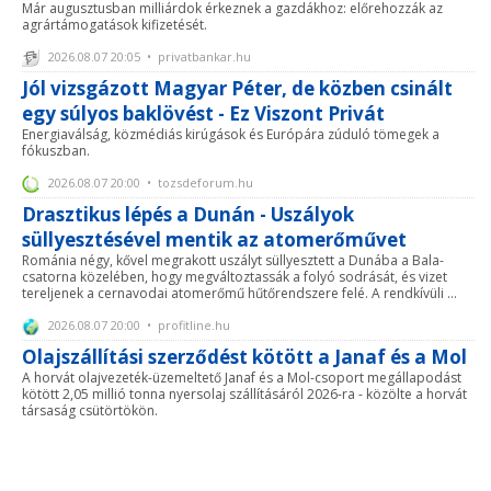
Már augusztusban milliárdok érkeznek a gazdákhoz: előrehozzák az
agrártámogatások kifizetését.
2026.08.07 20:05 • privatbankar.hu
Jól vizsgázott Magyar Péter, de közben csinált
egy súlyos baklövést - Ez Viszont Privát
Energiaválság, közmédiás kirúgások és Európára zúduló tömegek a
fókuszban.
2026.08.07 20:00 • tozsdeforum.hu
Drasztikus lépés a Dunán - Uszályok
süllyesztésével mentik az atomerőművet
Románia négy, kővel megrakott uszályt süllyesztett a Dunába a Bala-
csatorna közelében, hogy megváltoztassák a folyó sodrását, és vizet
tereljenek a cernavodai atomerőmű hűtőrendszere felé. A rendkívüli ...
2026.08.07 20:00 • profitline.hu
Olajszállítási szerződést kötött a Janaf és a Mol
A horvát olajvezeték-üzemeltető Janaf és a Mol-csoport megállapodást
kötött 2,05 millió tonna nyersolaj szállításáról 2026-ra - közölte a horvát
társaság csütörtökön.