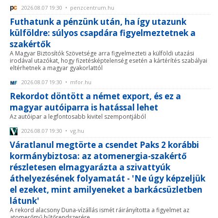
2026.08.07 19:30 • penzcentrum.hu
Futhatunk a pénzünk után, ha így utazunk
külföldre: súlyos csapdára figyelmeztetnek a
szakértők
A Magyar Biztosítók Szövetsége arra figyelmezteti a külföldi utazási
irodával utazókat, hogy fizetésképtelenség esetén a kártérítés szabályai
eltérhetnek a magyar gyakorlattól
2026.08.07 19:30 • mfor.hu
Rekordot döntött a német export, és ez a
magyar autóiparra is hatással lehet
Az autóipar a legfontosabb kivitel szempontjából
2026.08.07 19:30 • vg.hu
Váratlanul megtörte a csendet Paks 2 korábbi
kormánybiztosa: az atomenergia-szakértő
részletesen elmagyarázta a szivattyúk
áthelyezésének folyamatát - 'Ne úgy képzeljük
el ezeket, mint amilyeneket a barkácsüzletben
látunk'
A rekord alacsony Duna-vízállás ismét ráirányította a figyelmet az
atomerőmű hűtőrendszerére.