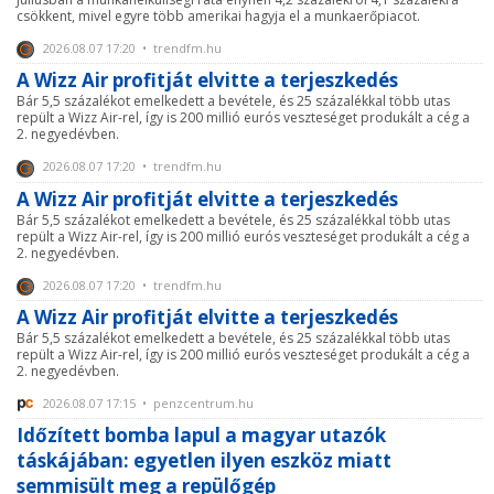
csökkent, mivel egyre több amerikai hagyja el a munkaerőpiacot.
2026.08.07 17:20 • trendfm.hu
A Wizz Air profitját elvitte a terjeszkedés
Bár 5,5 százalékot emelkedett a bevétele, és 25 százalékkal több utas
repült a Wizz Air-rel, így is 200 millió eurós veszteséget produkált a cég a
2. negyedévben.
2026.08.07 17:20 • trendfm.hu
A Wizz Air profitját elvitte a terjeszkedés
Bár 5,5 százalékot emelkedett a bevétele, és 25 százalékkal több utas
repült a Wizz Air-rel, így is 200 millió eurós veszteséget produkált a cég a
2. negyedévben.
2026.08.07 17:20 • trendfm.hu
A Wizz Air profitját elvitte a terjeszkedés
Bár 5,5 százalékot emelkedett a bevétele, és 25 százalékkal több utas
repült a Wizz Air-rel, így is 200 millió eurós veszteséget produkált a cég a
2. negyedévben.
2026.08.07 17:15 • penzcentrum.hu
Időzített bomba lapul a magyar utazók
táskájában: egyetlen ilyen eszköz miatt
semmisült meg a repülőgép