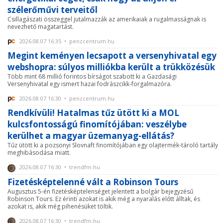
szélerőművi terveitől
Csillagászati összeggel jutalmazzák az amerikaiak a rugalmasságnak is
nevezhető magatartást.
2026.08.07 16:35 • penzcentrum.hu
Megint keményen lecsapott a versenyhivatal egy
webshopra: súlyos milliókba került a trükközésük
Több mint 68 millió forintos bírságot szabott ki a Gazdasági
Versenyhivatal egy ismert hazai fodrászcikk-forgalmazóra.
2026.08.07 16:30 • penzcentrum.hu
Rendkívüli! Hatalmas tűz ütött ki a MOL
kulcsfontosságú finomítójában: veszélybe
kerülhet a magyar üzemanyag-ellátás?
Tűz ütött ki a pozsonyi Slovnaft finomítójában egy olajtermék-tároló tartály
meghibásodása miatt.
2026.08.07 16:30 • trendfm.hu
Fizetésképtelenné vált a Robinson Tours
Augusztus 5-én fizetésképtelenséget jelentett a bolgár bejegyzésű
Robinson Tours. Ez érinti azokat is akik még a nyaralás előtt álltak, és
azokat is, akik még pihenésüket töltik.
2026.08.07 16:30 • trendfm.hu