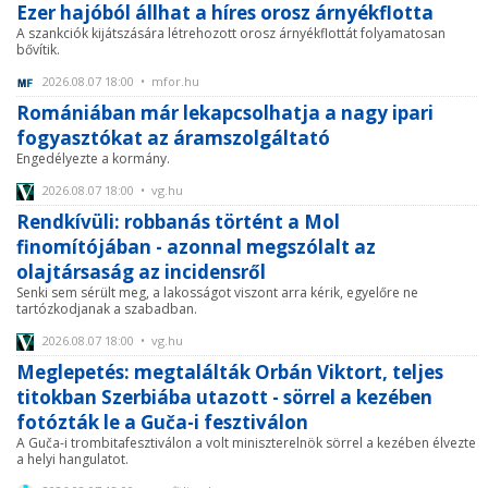
Ezer hajóból állhat a híres orosz árnyékflotta
A szankciók kijátszására létrehozott orosz árnyékflottát folyamatosan
bővítik.
2026.08.07 18:00 • mfor.hu
Romániában már lekapcsolhatja a nagy ipari
fogyasztókat az áramszolgáltató
Engedélyezte a kormány.
2026.08.07 18:00 • vg.hu
Rendkívüli: robbanás történt a Mol
finomítójában - azonnal megszólalt az
olajtársaság az incidensről
Senki sem sérült meg, a lakosságot viszont arra kérik, egyelőre ne
tartózkodjanak a szabadban.
2026.08.07 18:00 • vg.hu
Meglepetés: megtalálták Orbán Viktort, teljes
titokban Szerbiába utazott - sörrel a kezében
fotózták le a Guča-i fesztiválon
A Guča-i trombitafesztiválon a volt miniszterelnök sörrel a kezében élvezte
a helyi hangulatot.