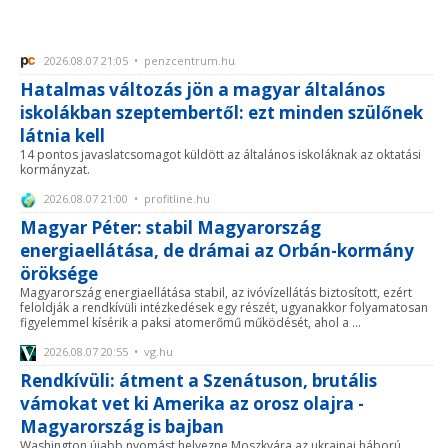
2026.08.07 21:05 • penzcentrum.hu
Hatalmas változás jön a magyar általános
iskolákban szeptembertől: ezt minden szülőnek
látnia kell
14 pontos javaslatcsomagot küldött az általános iskoláknak az oktatási
kormányzat.
2026.08.07 21:00 • profitline.hu
Magyar Péter: stabil Magyarország
energiaellátása, de drámai az Orbán-kormány
öröksége
Magyarország energiaellátása stabil, az ivóvízellátás biztosított, ezért
feloldják a rendkívüli intézkedések egy részét, ugyanakkor folyamatosan
figyelemmel kísérik a paksi atomerőmű működését, ahol a ...
2026.08.07 20:55 • vg.hu
Rendkívüli: átment a Szenátuson, brutális
vámokat vet ki Amerika az orosz olajra -
Magyarország is bajban
Washington újabb nyomást helyezne Moszkvára az ukrajnai háború