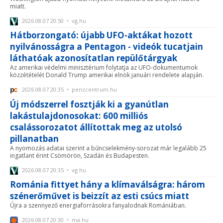
miatt.
2026.08.07 20:50 • vg.hu
Hátborzongató: újabb UFO-aktákat hozott
nyilvánosságra a Pentagon - videók tucatjain
láthatóak azonosítatlan repülőtárgyak
Az amerikai védelmi minisztérium folytatja az UFO-dokumentumok
közzétételét Donald Trump amerikai elnök januári rendelete alapján.
2026.08.07 20:35 • penzcentrum.hu
Új módszerrel fosztják ki a gyanútlan
lakástulajdonosokat: 600 milliós
csalássorozatot állítottak meg az utolsó
pillanatban
A nyomozás adatai szerint a bűncselekmény-sorozat már legalább 25
ingatlant érint Csömörön, Szadán és Budapesten.
2026.08.07 20:35 • vg.hu
Románia fittyet hány a klímaválságra: három
szénerőművet is beizzít az esti csúcs miatt
Újra a szennyező energiaforrásokra fanyalodnak Romániában.
2026.08.07 20:30 • ma.hu