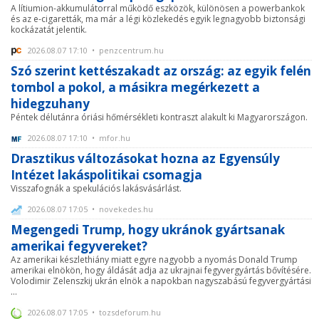
A lítiumion-akkumulátorral működő eszközök, különösen a powerbankok
és az e-cigaretták, ma már a légi közlekedés egyik legnagyobb biztonsági
kockázatát jelentik.
2026.08.07 17:10 • penzcentrum.hu
Szó szerint kettészakadt az ország: az egyik felén
tombol a pokol, a másikra megérkezett a
hidegzuhany
Péntek délutánra óriási hőmérsékleti kontraszt alakult ki Magyarországon.
2026.08.07 17:10 • mfor.hu
Drasztikus változásokat hozna az Egyensúly
Intézet lakáspolitikai csomagja
Visszafognák a spekulációs lakásvásárlást.
2026.08.07 17:05 • novekedes.hu
Megengedi Trump, hogy ukránok gyártsanak
amerikai fegyvereket?
Az amerikai készlethiány miatt egyre nagyobb a nyomás Donald Trump
amerikai elnökön, hogy áldását adja az ukrajnai fegyvergyártás bővítésére.
Volodimir Zelenszkij ukrán elnök a napokban nagyszabású fegyvergyártási
...
2026.08.07 17:05 • tozsdeforum.hu