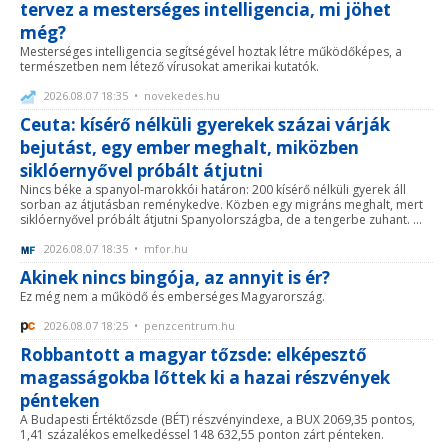
tervez a mesterséges intelligencia, mi jöhet
még?
Mesterséges intelligencia segítségével hoztak létre működőképes, a
természetben nem létező vírusokat amerikai kutatók.
2026.08.07 18:35 • novekedes.hu
Ceuta: kísérő nélküli gyerekek százai várják
bejutást, egy ember meghalt, miközben
siklóernyővel próbált átjutni
Nincs béke a spanyol-marokkói határon: 200 kísérő nélküli gyerek áll
sorban az átjutásban reménykedve. Közben egy migráns meghalt, mert
siklóernyővel próbált átjutni Spanyolországba, de a tengerbe zuhant. ...
2026.08.07 18:35 • mfor.hu
Akinek nincs bingója, az annyit is ér?
Ez még nem a működő és emberséges Magyarország.
2026.08.07 18:25 • penzcentrum.hu
Robbantott a magyar tőzsde: elképesztő
magasságokba lőttek ki a hazai részvények
pénteken
A Budapesti Értéktőzsde (BÉT) részvényindexe, a BUX 2069,35 pontos,
1,41 százalékos emelkedéssel 148 632,55 ponton zárt pénteken.