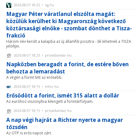
2026.08.07 18:25 • vg.hu
Magyar Péter váratlanul elszólta magát:
közülük kerülhet ki Magyarország következő
köztársasági elnöke - szombat dönthet a Tisza-
frakció
Három név került a kalapba az új államfői posztra - ők lehetnek a TISZA
jelöltjei.
2026.08.07 18:25 • privatbankar.hu
Napközben beragadt a forint, de estére bőven
behozta a lemaradást
A végén a forint lett az erősebb.
2026.08.07 18:15 • mfor.hu
Erősödött a forint, ismét 315 alatt a dollár
Az euróhoz viszonyítva kilengett a forintárfolyam.
2026.08.07 18:15 • privatbankar.hu
A nap végi hajrát a Richter nyerte a magyar
tőzsdén
Az OTP is erős napot zárt.