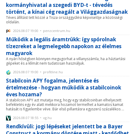
kormányhivatal a szegedi BYD-t - tévedés
történt, a kínai cég reagált a Világgazdaságnak
Téves állítást tett közzé a Tisza országgyűlési képviselője a közösségi
oldalán.
2026.08.07 19:00 • penzcentrum.hu
Működik a legális áramtrükk: így spórolnak
tízezreket a legmelegebb napokon az élelmes
magyarok
A nyári hőségben könnyen megugorhat a villanyszámla, ha a háztartási
gépeket és a klímát nem tudatosan használjuk.
2026.08.07 19:00 • profitline.hu
Stabilcoin APY fogalma, jelentése és
értelmezése - hogyan működik a stabilcoinok
éves hozama?
A stabilcoin APY azt mutatja meg, hogy egy stabilcoinban elhelyezett
befektetés egy év alatt mekkora hozamot termelhet a kamatos kamat
hatását is figyelembe véve. Bár első pillantásra egyszerű százalékos ...
2026.08.07 18:55 • vg.hu
Rendkívüli: jogi lépéseket jelentett be a Bayer
Construct a kormány döntése miatt - kezdődhet