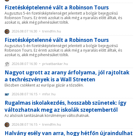
Fizetésképtelenné vált a Robinson Tours
Augusztus 5-én fizetésképtelenséget jelentett a bolgár bejegyzésű
Robinson Tours. Ez érinti azokat is akik még a nyaralás előtt álltak, és
azokat is, akik még pihenésüket töltik.
2026.08.07 16:30 • trendfm.hu
Fizetésképtelenné vált a Robinson Tours
Augusztus 5-én fizetésképtelenséget jelentett a bolgár bejegyzésű
Robinson Tours. Ez érinti azokat is akik még a nyaralás előtt álltak, és
azokat is, akik még pihenésüket töltik.
2026.08.07 16:30 • privatbankar.hu
Nagyot ugrott az arany árfolyama, jól rajtoltak
a techrészvények is a Wall Streeten
Eközben csökkent az európai gázár a tőzsdén.
2026.08.07 16:15 • mfor.hu
Rugalmas iskolakezdés, hosszabb szünetek: így
változhatnak meg az iskolák szeptembertől
Az alsósok tanításának körülményei változhatnak.
2026.08.07 16:15 • trendfm.hu
Halvány esély van arra, hogy hétfőn újraindulhat