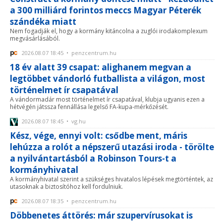
a 300 milliárd forintos meccs Magyar Péterék
szándéka miatt
Nem fogadják el, hogy a kormány kitáncolna a zuglói irodakomplexum
megvásárlásából.
2026.08.07 18:45 • penzcentrum.hu
18 év alatt 39 csapat: alighanem megvan a
legtöbbet vándorló futballista a világon, most
történelmet ír csapatával
A vándormadár most történelmet ír csapatával, klubja ugyanis ezen a
hétvégén játssza fennállása legelső FA-kupa-mérkőzését.
2026.08.07 18:45 • vg.hu
Kész, vége, ennyi volt: csődbe ment, máris
lehúzza a rolót a népszerű utazási iroda - törölte
a nyilvántartásból a Robinson Tours-t a
kormányhivatal
A kormányhivatal szerint a szükséges hivatalos lépések megtörténtek, az
utasoknak a biztosítóhoz kell fordulniuk.
2026.08.07 18:35 • penzcentrum.hu
Döbbenetes áttörés: már szupervírusokat is