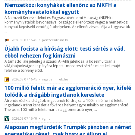
Nemzetközi konyhákat ellenőriz az NKFH a
kormányhivatalokkal együtt
A Nemzeti Kereskedelmi és Fogyasztóvédelmi Hatóság (NKFH) a
kormányhivatalok bevonásával országos ellenőrzést végez a nemzetközi
konyhát képviselő vendéglátóhelyeken. Az ellenőrzések célja a fogyasztók
...
2026.08.07 16:45 • penzcentrum.hu
Újabb focista a bíróság előtt: testi sértés a vád,
ebből nehezen fog kimászni
A támadó, aki jelenleg a szaúdi Al-Ahli játékosa, a közelmúltban a
világbajnokságon is pályára lépett - most testi sértés miatt kell majd
felelnie a törvény előtt.
2026.08.07 16:45 • ingatlanhirek.hu
100 millió felett már az agglomeráció nyer, kifelé
tolódik a drágább ingatlanok kereslete
Átrendeződik a drágább ingatlanok földrajza: a 100 millió forint feletti
ingatlanok iránti kereslet a főváros helyett egyre inkább az agglomeráció
The post 100 millió felett már az agglomeráció nyer, ...
2026.08.07 16:40 • vg.hu
Alaposan megfürdetik Trumpék pénzben a német
energetikai céget, csak hogy az álljon el