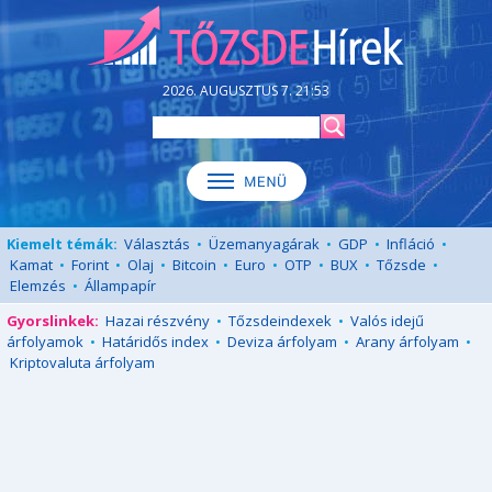
2026. AUGUSZTUS 7. 21:53
Kiemelt témák:
Választás
•
Üzemanyagárak
•
GDP
•
Infláció
•
Kamat
•
Forint
•
Olaj
•
Bitcoin
•
Euro
•
OTP
•
BUX
•
Tőzsde
•
Elemzés
•
Állampapír
Gyorslinkek:
Hazai részvény
•
Tőzsdeindexek
•
Valós idejű
árfolyamok
•
Határidős index
•
Deviza árfolyam
•
Arany árfolyam
•
Kriptovaluta árfolyam