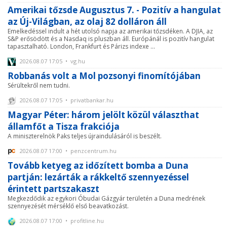
Amerikai tőzsde Augusztus 7. - Pozitív a hangulat
az Új-Világban, az olaj 82 dolláron áll
Emelkedéssel indult a hét utolsó napja az amerikai tőzsdéken. A DJIA, az
S&P erősödött és a Nasdaq is pluszban áll. Európánál is pozitív hangulat
tapasztalható. London, Frankfurt és Párizs indexe ...
2026.08.07 17:05 • vg.hu
Robbanás volt a Mol pozsonyi finomítójában
Sérültekről nem tudni.
2026.08.07 17:05 • privatbankar.hu
Magyar Péter: három jelölt közül választhat
államfőt a Tisza frakciója
A miniszterelnök Paks teljes újraindulásáról is beszélt.
2026.08.07 17:00 • penzcentrum.hu
Tovább ketyeg az időzített bomba a Duna
partján: lezárták a rákkeltő szennyezéssel
érintett partszakaszt
Megkezdődik az egykori Óbudai Gázgyár területén a Duna medrének
szennyezését mérséklő első beavatkozást.
2026.08.07 17:00 • profitline.hu