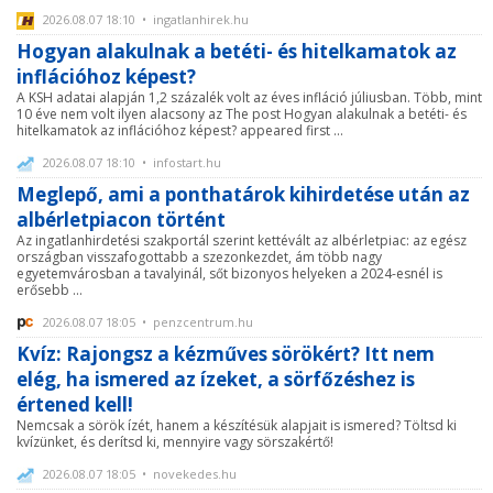
2026.08.07 18:10 • ingatlanhirek.hu
Hogyan alakulnak a betéti- és hitelkamatok az
inflációhoz képest?
A KSH adatai alapján 1,2 százalék volt az éves infláció júliusban. Több, mint
10 éve nem volt ilyen alacsony az The post Hogyan alakulnak a betéti- és
hitelkamatok az inflációhoz képest? appeared first ...
2026.08.07 18:10 • infostart.hu
Meglepő, ami a ponthatárok kihirdetése után az
albérletpiacon történt
Az ingatlanhirdetési szakportál szerint kettévált az albérletpiac: az egész
országban visszafogottabb a szezonkezdet, ám több nagy
egyetemvárosban a tavalyinál, sőt bizonyos helyeken a 2024-esnél is
erősebb ...
2026.08.07 18:05 • penzcentrum.hu
Kvíz: Rajongsz a kézműves sörökért? Itt nem
elég, ha ismered az ízeket, a sörfőzéshez is
értened kell!
Nemcsak a sörök ízét, hanem a készítésük alapjait is ismered? Töltsd ki
kvízünket, és derítsd ki, mennyire vagy sörszakértő!
2026.08.07 18:05 • novekedes.hu