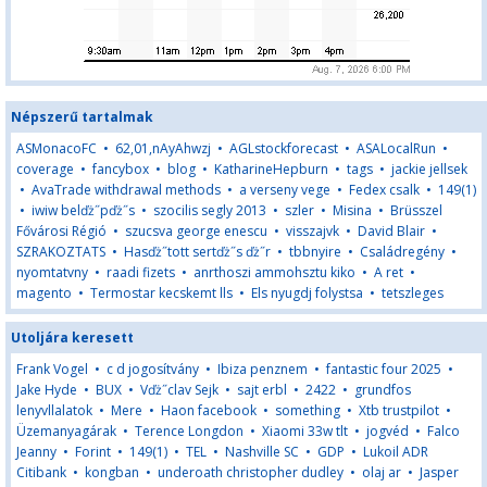
Népszerű tartalmak
ASMonacoFC
•
62,01,nAyAhwzj
•
AGLstockforecast
•
ASALocalRun
•
coverage
•
fancybox
•
blog
•
KatharineHepburn
•
tags
•
jackie jellsek
•
AvaTrade withdrawal methods
•
a verseny vege
•
Fedex csalk
•
149(1)
•
iwiw belďż˝pďż˝s
•
szocilis segly 2013
•
szler
•
Misina
•
Brüsszel
Fővárosi Régió
•
szucsva george enescu
•
visszajvk
•
David Blair
•
SZRAKOZTATS
•
Hasďż˝tott sertďż˝s ďż˝r
•
tbbnyire
•
Családregény
•
nyomtatvny
•
raadi fizets
•
anrthoszi ammohsztu kiko
•
A ret
•
magento
•
Termostar kecskemt lls
•
Els nyugdj folystsa
•
tetszleges
Utoljára keresett
Frank Vogel
•
c d jogosítvány
•
Ibiza penznem
•
fantastic four 2025
•
Jake Hyde
•
BUX
•
Vďż˝clav Sejk
•
sajt erbl
•
2422
•
grundfos
lenyvllalatok
•
Mere
•
Haon facebook
•
something
•
Xtb trustpilot
•
Üzemanyagárak
•
Terence Longdon
•
Xiaomi 33w tlt
•
jogvéd
•
Falco
Jeanny
•
Forint
•
149(1)
•
TEL
•
Nashville SC
•
GDP
•
Lukoil ADR
Citibank
•
kongban
•
underoath christopher dudley
•
olaj ar
•
Jasper