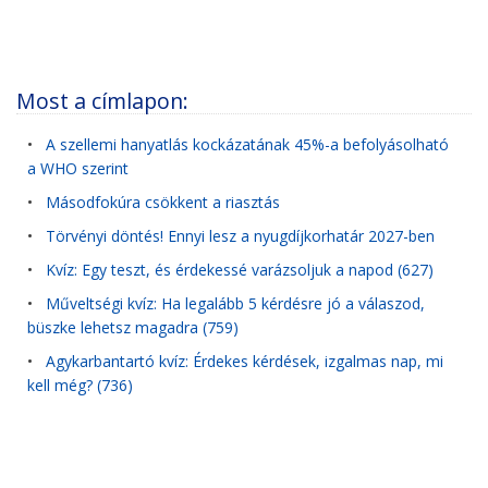
Most a címlapon:
•
A szellemi hanyatlás kockázatának 45%-a befolyásolható
a WHO szerint
•
Másodfokúra csökkent a riasztás
•
Törvényi döntés! Ennyi lesz a nyugdíjkorhatár 2027-ben
•
Kvíz: Egy teszt, és érdekessé varázsoljuk a napod (627)
•
Műveltségi kvíz: Ha legalább 5 kérdésre jó a válaszod,
büszke lehetsz magadra (759)
•
Agykarbantartó kvíz: Érdekes kérdések, izgalmas nap, mi
kell még? (736)