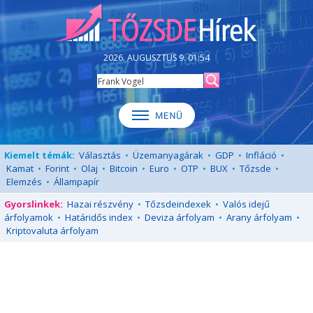
2026. AUGUSZTUS 9. 01:54
Kiemelt témák:
Választás
•
Üzemanyagárak
•
GDP
•
Infláció
•
Kamat
•
Forint
•
Olaj
•
Bitcoin
•
Euro
•
OTP
•
BUX
•
Tőzsde
•
Elemzés
•
Állampapír
Gyorslinkek:
Hazai részvény
•
Tőzsdeindexek
•
Valós idejű
árfolyamok
•
Határidős index
•
Deviza árfolyam
•
Arany árfolyam
•
Kriptovaluta árfolyam