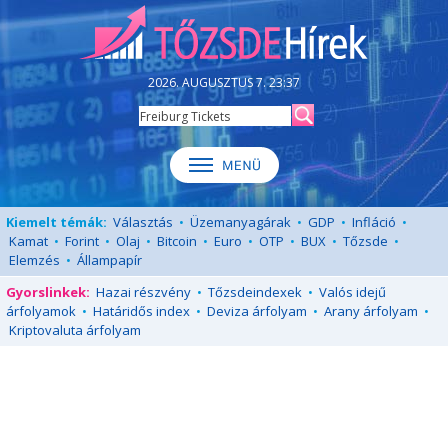
2026. AUGUSZTUS 7. 23:37
Kiemelt témák:
Választás
•
Üzemanyagárak
•
GDP
•
Infláció
•
Kamat
•
Forint
•
Olaj
•
Bitcoin
•
Euro
•
OTP
•
BUX
•
Tőzsde
•
Elemzés
•
Állampapír
Gyorslinkek:
Hazai részvény
•
Tőzsdeindexek
•
Valós idejű
árfolyamok
•
Határidős index
•
Deviza árfolyam
•
Arany árfolyam
•
Kriptovaluta árfolyam