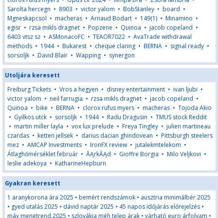
Sarolta hercegn
•
8903
•
victor yalom
•
BobStanley
•
board
•
Mgneskapcsol
•
macheras
•
Arnaud Bodart
•
149(1)
•
Minamino
•
egisr
•
rzsa mikls dragnet
•
Popzene
•
Quinoa
•
jacob copeland
•
6403 vtsz sz
•
ASMonacoFC
•
TEAOR7022
•
AvaTrade withdrawal
methods
•
1944
•
Bukarest
•
cheque claring
•
BERNA
•
signal ready
•
sorsoljk
•
David Blair
•
Wapping
•
synergon
Utoljára keresett
Freiburg Tickets
•
Vros a hegyen
•
disney entertainment
•
ivan ljubi
•
victor yalom
•
neil farrugia
•
rzsa mikls dragnet
•
jacob copeland
•
Quinoa
•
bike
•
BERNA
•
clorox rufus myers
•
macheras
•
Tojoda Akio
•
Gyilkos utck
•
sorsoljk
•
1944
•
Radu Dragusin
•
TMUS stock Reddit
•
martin miller layla
•
vox lux prelude
•
Freya Tingley
•
julien martineau
czardas
•
ketten jellsek
•
darius dacian ghindovean
•
Pittsburgh steelers
mez
•
AMCAP Investments
•
IronFX review
•
jutalekmtelekom
•
Átlaghőmérséklet február
•
ĂĄrkĂĄd
•
Gioffre Borgia
•
Milo Veljkovi
•
leslie adekoya
•
KatharineHepburn
Gyakran keresett
1 aranykorona ára 2025
•
bemért rendszámok
•
ausztria minimálbér 2025
•
gyed utalás 2025
•
dávid naptár 2025
•
45 napos időjárás előrejelzés
•
máv menetrend 2025
•
szlovákia méh telep árak
•
várható euro árfolyam
•