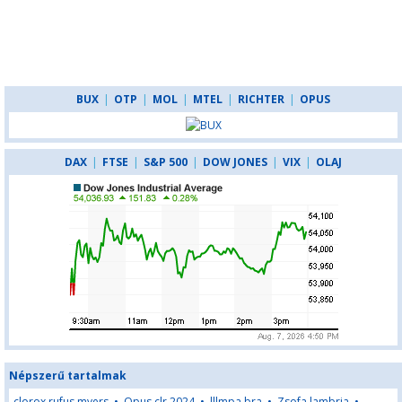
BUX
|
OTP
|
MOL
|
MTEL
|
RICHTER
|
OPUS
DAX
|
FTSE
|
S&P 500
|
DOW JONES
|
VIX
|
OLAJ
Népszerű tartalmak
clorox rufus myers
•
Opus clr 2024
•
lllmpa bra
•
Zsofa lambria
•