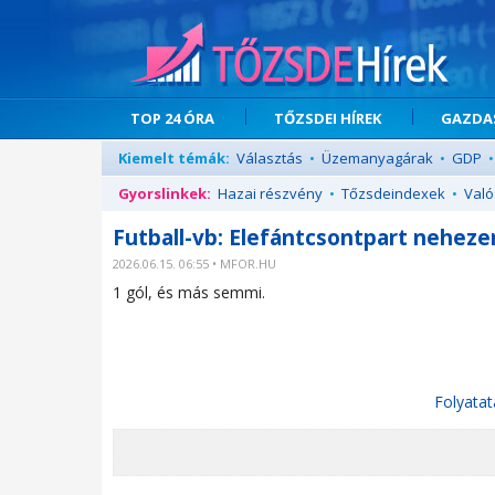
TOP 24 ÓRA
TŐZSDEI HÍREK
GAZDAS
Kiemelt témák:
Választás
•
Üzemanyagárak
•
GDP
•
Gyorslinkek:
Hazai részvény
•
Tőzsdeindexek
•
Való
Futball-vb: Elefántcsontpart neheze
2026.06.15. 06:55 • MFOR.HU
1 gól, és más semmi.
Folyatat