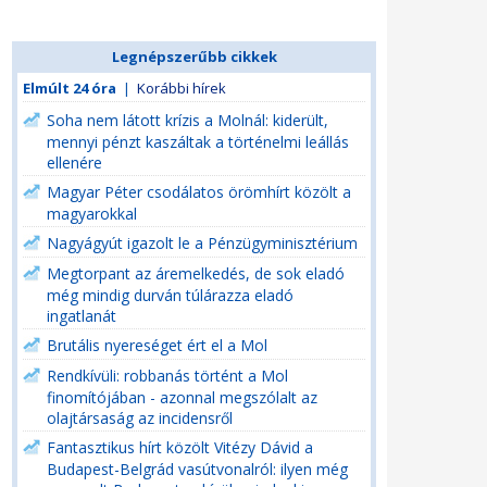
Legnépszerűbb cikkek
Elmúlt 24 óra
|
Korábbi hírek
Soha nem látott krízis a Molnál: kiderült,
mennyi pénzt kaszáltak a történelmi leállás
ellenére
Magyar Péter csodálatos örömhírt közölt a
magyarokkal
Nagyágyút igazolt le a Pénzügyminisztérium
Megtorpant az áremelkedés, de sok eladó
még mindig durván túlárazza eladó
ingatlanát
Brutális nyereséget ért el a Mol
Rendkívüli: robbanás történt a Mol
finomítójában - azonnal megszólalt az
olajtársaság az incidensről
Fantasztikus hírt közölt Vitézy Dávid a
Budapest-Belgrád vasútvonalról: ilyen még