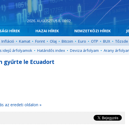
2026. AUGUSZTUS 8. 00:02
ÁGI HÍREK
HAZAI HÍREK
NEMZETKÖZI HÍREK
J
Infláció
•
Kamat
•
Forint
•
Olaj
•
Bitcoin
•
Euro
•
OTP
•
BUX
•
Tőzsde
s idejű árfolyamok
•
Határidős index
•
Deviza árfolyam
•
Arany árfolya
n gyűrte le Ecuadort
ás az eredeti oldalon »