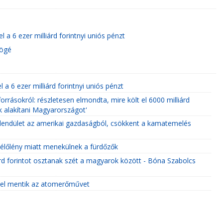
 a 6 ezer milliárd forintnyi uniós pénzt
mögé
 a 6 ezer milliárd forintnyi uniós pénzt
orrásokról: részletesen elmondta, mire költ el 6000 milliárd
ák alakítani Magyarországot'
a lendület az amerikai gazdaságból, csökkent a kamatemelés
 élőlény miatt menekülnek a fürdőzők
árd forintot osztanak szét a magyarok között - Bóna Szabolcs
ével mentik az atomerőművet