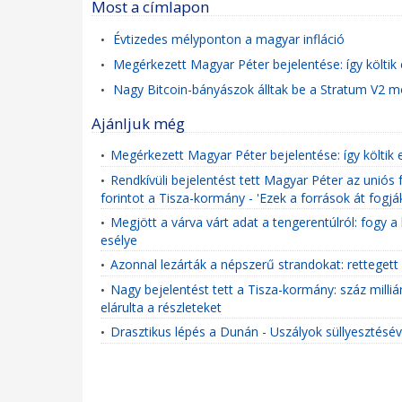
Most a címlapon
Évtizedes mélyponton a magyar infláció
•
Megérkezett Magyar Péter bejelentése: így költik el
•
Nagy Bitcoin-bányászok álltak be a Stratum V2 
•
Ajánljuk még
Megérkezett Magyar Péter bejelentése: így költik el
•
Rendkívüli bejelentést tett Magyar Péter az uniós f
•
forintot a Tisza-kormány - 'Ezek a források át fogj
Megjött a várva várt adat a tengerentúlról: fogy 
•
esélye
Azonnal lezárták a népszerű strandokat: rettegett
•
Nagy bejelentést tett a Tisza-kormány: száz milli
•
elárulta a részleteket
Drasztikus lépés a Dunán - Uszályok süllyesztés
•